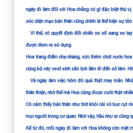
ngày đi làm đối với Hoa chẳng có gì đặc biệt thú v
sóc diện mạo bản thân cũng chính là thể hiện sự tôn 
Vì thế, cô quyết định đổi chiếc xe số sang xe ta
được đem ra sử dụng.
Hoa trang điểm nhẹ nhàng, xức thêm chút nước hoa 
cùng bộ váy vest xinh xắn lịch lãm đi đến sở làm. H
Và ngày làm việc hôm đó quả thật may mắn. Những
thân thiện, nhờ thế mà Hoa cũng được cười thật nhiề
Cô cảm thấy bản thân như trút khỏi cái vỏ bọc rụt r
mọi người trong cơ quan. Nhờ vậy, hầu như ai cũng 
Kể từ đó, mỗi ngày đi làm với Hoa không còn mệt 