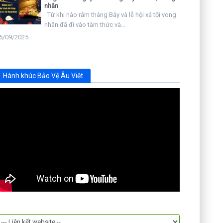
nhân
Từ khi nào rằm tháng Bảy và lễ hội xá tội vong
nhân đã đi vào tâm thức và...
6/09/2025
Hành khúc Bảo Vệ Âu Việt