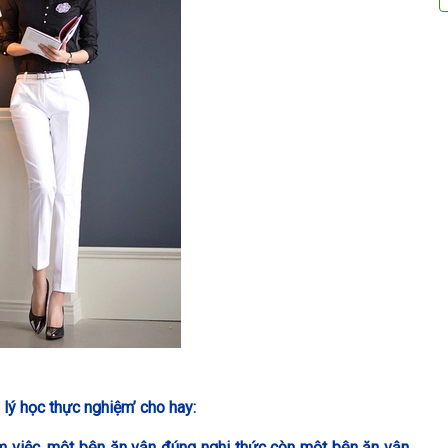
lý học thực nghiệm’ cho hay:
 việc, một bên ăn vận đúng nghi thức còn một bên ăn vận