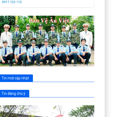
0917 123 113
Tin mới cập nhật
Tin đáng chú ý