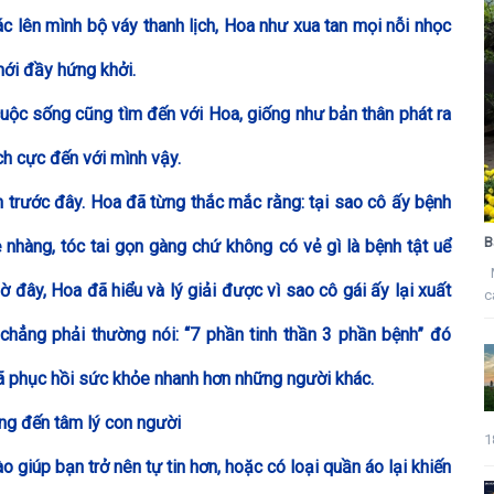
 lên mình bộ váy thanh lịch, Hoa như xua tan mọi nỗi nhọc
mới đầy hứng khởi.
uộc sống cũng tìm đến với Hoa, giống như bản thân phát ra
ích cực đến với mình vậy.
 trước đây. Hoa đã từng thắc mắc rằng: tại sao cô ấy bệnh
B
 nhàng, tóc tai gọn gàng chứ không có vẻ gì là bệnh tật uể
M
 đây, Hoa đã hiểu và lý giải được vì sao cô gái ấy lại xuất
c
chẳng phải thường nói: “7 phần tinh thần 3 phần bệnh” đó
đã phục hồi sức khỏe nhanh hơn những người khác.
g đến tâm lý con người
1
giúp bạn trở nên tự tin hơn, hoặc có loại quần áo lại khiến