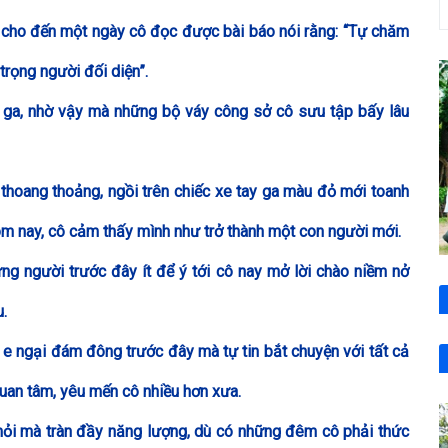
ị, cho đến một ngày cô đọc được bài báo nói rằng: “Tự chăm
trọng người đối diện”.
y ga, nhờ vậy mà những bộ váy công sở cô sưu tập bấy lâu
thoang thoảng, ngồi trên chiếc xe tay ga màu đỏ mới toanh
ôm nay, cô cảm thấy mình như trở thành một con người mới.
 người trước đây ít để ý tới cô nay mở lời chào niềm nở
u.
è e ngại đám đông trước đây mà tự tin bắt chuyện với tất cả
quan tâm, yêu mến cô nhiều hơn xưa.
mỏi mà tràn đầy năng lượng, dù có những đêm cô phải thức