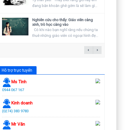
đang băn khoăn ghê gớm là sẽ làm gì
vào ngày...
Nghiên cứu cho thấy: Giáo viên càng
xinh, trò học càng vào
Có khi nào bạn nghĩ rằng nếu chúng ta
thuê những giáo viên có ngoại hình đẹp
hay khuyến...
Hỗ trợ trực tuyến
Ms Tình
0944 067 167
Kinh doanh
(0274) 383 9783
Mr Văn