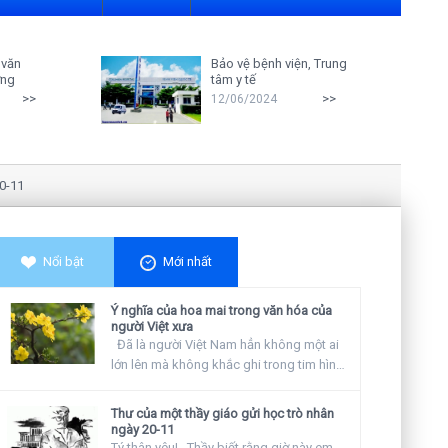
 văn
Bảo vệ bệnh viện, Trung
ởng
tâm y tế
>>
>>
12/06/2024
Nghiên cứu cho thấy: Giáo viên cà
Nổi bật
Mới nhất
Ý nghĩa của hoa mai trong văn hóa của
người Việt xưa
Đã là người Việt Nam hẳn không một ai
lớn lên mà không khắc ghi trong tim hình
ảnh...
Thư của một thầy giáo gửi học trò nhân
ngày 20-11
Tý thân yêu! Thầy biết rằng giờ này em