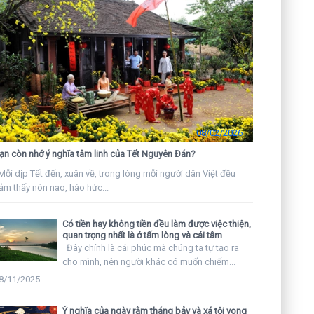
08/02/2026
ạn còn nhớ ý nghĩa tâm linh của Tết Nguyên Đán?
ỗi dịp Tết đến, xuân về, trong lòng mỗi người dân Việt đều
ảm thấy nôn nao, háo hức...
Có tiền hay không tiền đều làm được việc thiện,
quan trọng nhất là ở tấm lòng và cái tâm
Đây chính là cái phúc mà chúng ta tự tạo ra
cho mình, nên người khác có muốn chiếm...
8/11/2025
Ý nghĩa của ngày rằm tháng bảy và xá tội vong