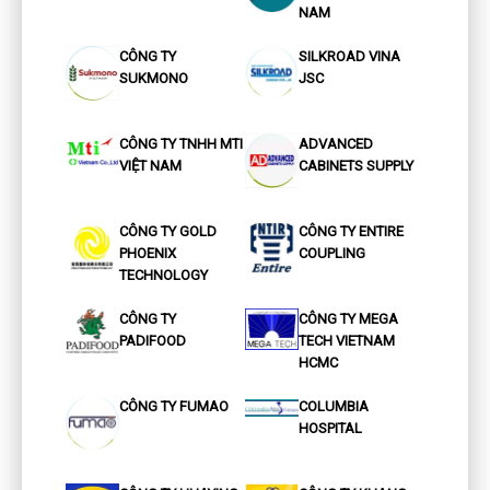
NAM
CÔNG TY
SILKROAD VINA
SUKMONO
JSC
CÔNG TY TNHH MTI
ADVANCED
VIỆT NAM
CABINETS SUPPLY
CÔNG TY GOLD
CÔNG TY ENTIRE
PHOENIX
COUPLING
TECHNOLOGY
CÔNG TY
CÔNG TY MEGA
PADIFOOD
TECH VIETNAM
HCMC
CÔNG TY FUMAO
COLUMBIA
HOSPITAL