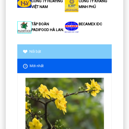
CÔNG TY HUAYING
CÔNG TY KHANG
VIỆT NAM
MINH PHÚ
TẬP ĐOÀN
BECAMEX IDC
PADIFOOD HÀ LAN.
Nổi bật
Mới nhất