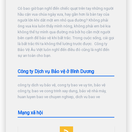
Có bao giờ bạn nghĩ đến chiếc quạt trên tay những người
hầu cận vua chúa ngày xưa, hay gần hơn là bàn tay của
người lớn khi dắt một em nhỏ qua đường? Không phải
ông vua kia luôn thấy mình nóng, không phải em bé kia
không thể tự mình qua đường mà bởi họ cần một người
bên cạnh để bảo vệ khi bất trắc. Trong cuộc sống, cái gọi
là bất trắc thì ta không thể lường trước được. Công ty
Bảo Vệ Âu Việt luôn nghĩ đến điều đó cũng là nghĩ đến
sự an toàn cho bạn.
Công ty Dịch vụ Bảo vệ ở Bình Dương
công ty dịch vụ bảo vệ, cong ty bao ve uy tin, bảo vệ
công ty, bao ve cong trinh xay dung, bảo vệ nhà máy,
huan luyen bao ve chuyen nghiep, dich vu bao ve
Mạng xã hội