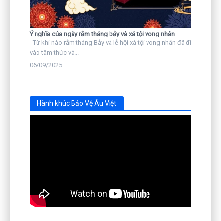
Ý nghĩa của ngày rằm tháng bảy và xá tội vong nhân
Từ khi nào rằm tháng Bảy và lễ hội xá tội vong nhân đã đi
vào tâm thức và...
06/09/2025
Hành khúc Bảo Vệ Âu Việt