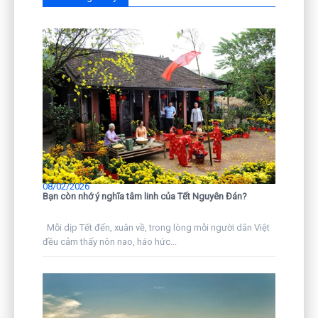
08/02/2026
Bạn còn nhớ ý nghĩa tâm linh của Tết Nguyên Đán?
Mỗi dịp Tết đến, xuân về, trong lòng mỗi người dân Việt
đều cảm thấy nôn nao, háo hức...