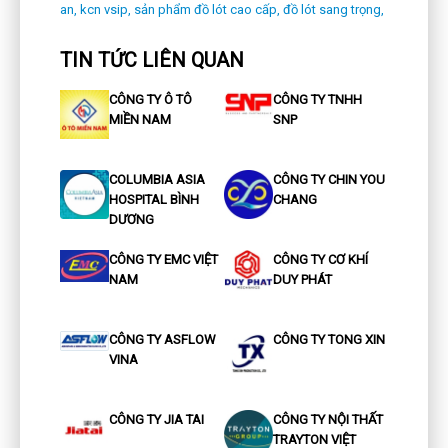
an,
kcn vsip,
sản phẩm đồ lót cao cấp,
đồ lót sang trọng,
TIN TỨC LIÊN QUAN
CÔNG TY Ô TÔ
CÔNG TY TNHH
MIỀN NAM
SNP
COLUMBIA ASIA
CÔNG TY CHIN YOU
HOSPITAL BÌNH
CHANG
DƯƠNG
CÔNG TY EMC VIỆT
CÔNG TY CƠ KHÍ
NAM
DUY PHÁT
CÔNG TY ASFLOW
CÔNG TY TONG XIN
VINA
CÔNG TY JIA TAI
CÔNG TY NỘI THẤT
TRAYTON VIỆT