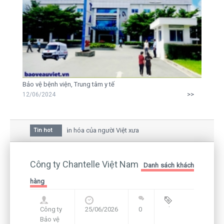
Bảo vệ bệnh viện, Trung tâm y tế
>>
12/06/2024
a hoa mai trong văn hóa của người Việt xưa
Tin hot
au giữa bức thư gửi mẹ của người... tử tù và của CEO
 vẫn còn hiện hữu nên không thể sống lặng lẽ
Công ty Chantelle Việt Nam
Danh sách khách
hàng
Công ty
25/06/2026
0
Blog
,
Bảo vệ
Framework