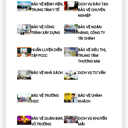
BẢO VỆ BỆNH VIỆN,
DỊCH VỤ ĐÀO TẠO
TRUNG TÂM Y TẾ
BẢO VỆ CHUYÊN
NGHIỆP
BẢO VỆ CÔNG
BẢO VỆ NGÂN
TRÌNH XÂY DỰNG
HÀNG, CÔNG TY
TÀI CHÍNH
HUẤN LUYỆN DIỄN
BẢO VỆ SIÊU THỊ,
TẬP PCCC
TRUNG TÂM
THƯƠNG MẠI
BẢO VỆ NHÀ SÁCH
DỊCH VỤ TƯ VẤN
BẢO VỆ TRƯỜNG
BẢO VỆ CHÍNH
HỌC
KHÁCH
BẢO VỆ QUÁN BAR,
DỊCH VỤ KHUYẾN
VŨ TRƯỜNG
MÃI