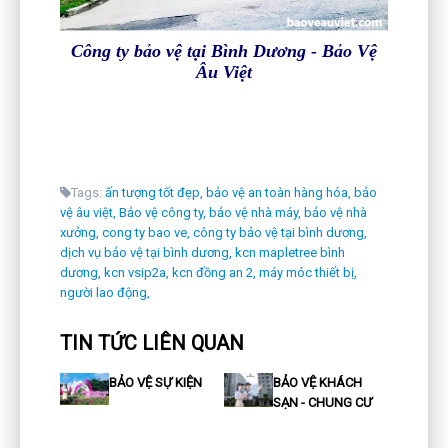
Công ty bảo vệ tại Bình Dương - Bảo Vệ
Âu Việt
Tags:
ấn tượng tốt đẹp,
bảo vệ an toàn hàng hóa,
bảo
vệ âu việt,
Bảo vệ công ty,
bảo vệ nhà máy,
bảo vệ nhà
xưởng,
cong ty bao ve,
công ty bảo vệ tại bình dương,
dịch vụ bảo vệ tại bình dương,
kcn mapletree bình
dương,
kcn vsip2a,
kcn đồng an 2,
máy móc thiết bị,
người lao động,
TIN TỨC LIÊN QUAN
BẢO VỆ SỰ KIỆN
BẢO VỆ KHÁCH
SẠN - CHUNG CƯ