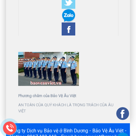
Phương châm của Bảo Vệ Âu Việt
AN TOÀN CỦA QUÝ KHÁCH LÀ TRỌNG TRÁCH CỦA ÂU
VIỆT
Công ty Dịch vụ Bảo vệ ở Bình Dương - Bảo Vệ Âu Việt -