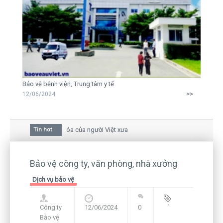
Bảo vệ bệnh viện, Trung tâm y tế
>>
12/06/2024
a mai trong văn hóa của người Việt xưa
Tin hot
iữa bức thư gửi mẹ của người... tử tù và của CEO
còn hiện hữu nên không thể sống lặng lẽ
Bảo vệ công ty, văn phòng, nhà xưởng
Dịch vụ bảo vệ
Công ty
12/06/2024
0
Blog
,
Bảo vệ
Framework