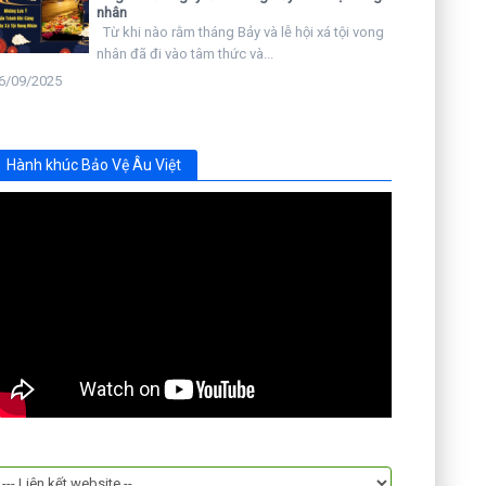
nhân
Từ khi nào rằm tháng Bảy và lễ hội xá tội vong
nhân đã đi vào tâm thức và...
6/09/2025
Hành khúc Bảo Vệ Âu Việt