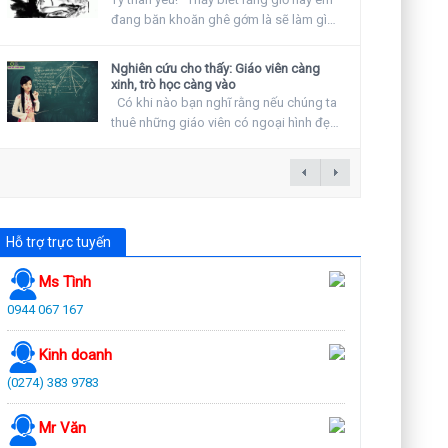
đang băn khoăn ghê gớm là sẽ làm gì
vào ngày...
Nghiên cứu cho thấy: Giáo viên càng
xinh, trò học càng vào
Có khi nào bạn nghĩ rằng nếu chúng ta
thuê những giáo viên có ngoại hình đẹp
hay khuyến...
Hỗ trợ trực tuyến
Ms Tình
0944 067 167
Kinh doanh
(0274) 383 9783
Mr Văn