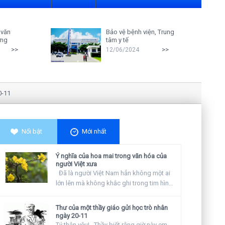
 văn
Bảo vệ bệnh viện, Trung
ởng
tâm y tế
>>
>>
12/06/2024
Nghiên cứu cho thấy: Giáo viên càn
Nổi bật
Mới nhất
Ý nghĩa của hoa mai trong văn hóa của
người Việt xưa
Đã là người Việt Nam hẳn không một ai
lớn lên mà không khắc ghi trong tim hình
ảnh...
Thư của một thầy giáo gửi học trò nhân
ngày 20-11
Tý thân yêu! Thầy biết rằng giờ này em