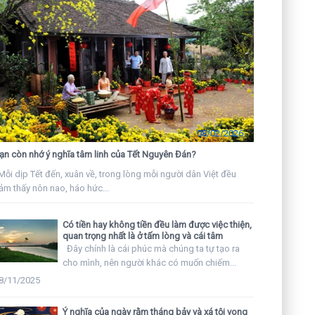
08/02/2026
ạn còn nhớ ý nghĩa tâm linh của Tết Nguyên Đán?
ỗi dịp Tết đến, xuân về, trong lòng mỗi người dân Việt đều
ảm thấy nôn nao, háo hức...
Có tiền hay không tiền đều làm được việc thiện,
quan trọng nhất là ở tấm lòng và cái tâm
Đây chính là cái phúc mà chúng ta tự tạo ra
cho mình, nên người khác có muốn chiếm...
8/11/2025
Ý nghĩa của ngày rằm tháng bảy và xá tội vong