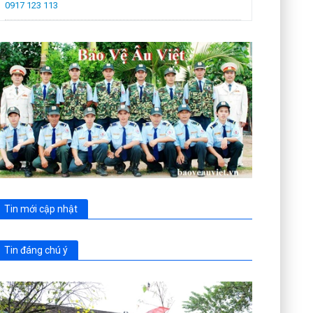
0917 123 113
Tin mới cập nhật
Tin đáng chú ý