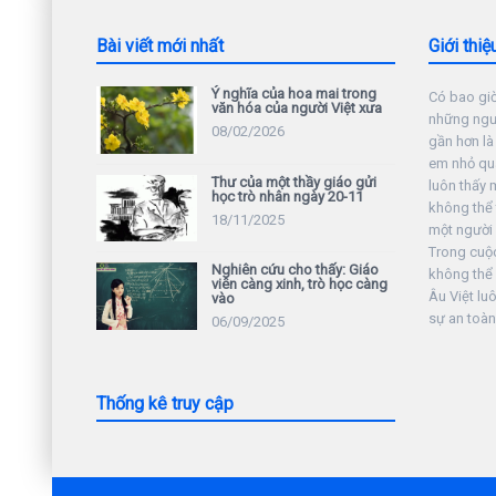
Bài viết mới nhất
Giới thiệ
Ý nghĩa của hoa mai trong
Có bao giờ
văn hóa của người Việt xưa
những ngườ
08/02/2026
gần hơn là
em nhỏ qu
Thư của một thầy giáo gửi
luôn thấy 
học trò nhân ngày 20-11
không thể
18/11/2025
một người 
Trong cuộc 
Nghiên cứu cho thấy: Giáo
không thể
viên càng xinh, trò học càng
Âu Việt lu
vào
sự an toàn
06/09/2025
Thống kê truy cập