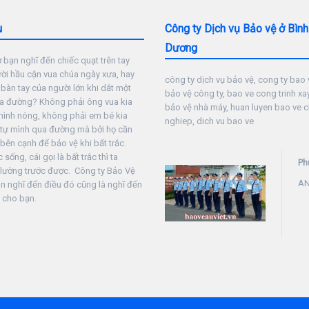
u
Công ty Dịch vụ Bảo vệ ở Bình
Dương
 bạn nghĩ đến chiếc quạt trên tay
i hầu cận vua chúa ngày xưa, hay
công ty dịch vụ bảo vệ, cong ty bao v
 bàn tay của người lớn khi dắt một
bảo vệ công ty, bao ve cong trinh xa
a đường? Không phải ông vua kia
bảo vệ nhà máy, huan luyen bao ve 
mình nóng, không phải em bé kia
nghiep, dich vu bao ve
 tự mình qua đường mà bởi họ cần
bên cạnh để bảo vệ khi bất trắc.
sống, cái gọi là bất trắc thì ta
Ph
 lường trước được. Công ty Bảo Vệ
AN
ôn nghĩ đến điều đó cũng là nghĩ đến
 cho bạn.