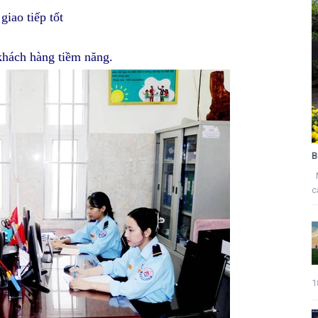
iao tiếp tốt
khách hàng tiềm năng.
B
M
c
1