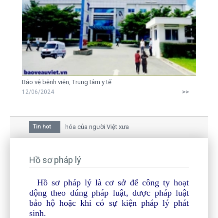
Bảo vệ bệnh viện, Trung tâm y tế
>>
12/06/2024
a mai trong văn hóa của người Việt xưa
Tin hot
iữa bức thư gửi mẹ của người... tử tù và của CEO
còn hiện hữu nên không thể sống lặng lẽ
Hồ sơ pháp lý
Hồ sơ pháp lý
là cơ sở để công ty hoạt
động theo đúng pháp luật, được pháp luật
bảo hộ hoặc khi có sự kiện pháp lý phát
sinh.