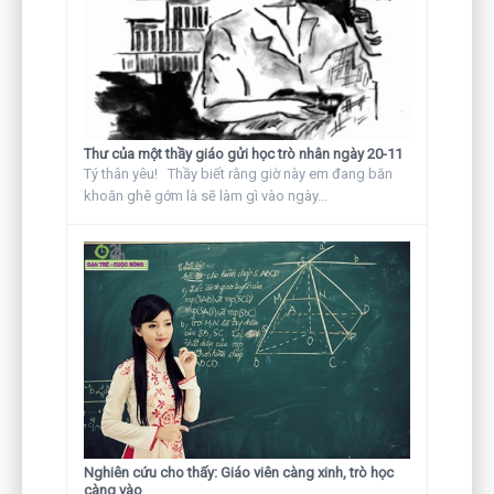
Thư của một thầy giáo gửi học trò nhân ngày 20-11
Tý thân yêu! Thầy biết rằng giờ này em đang băn
khoăn ghê gớm là sẽ làm gì vào ngày...
Nghiên cứu cho thấy: Giáo viên càng xinh, trò học
càng vào