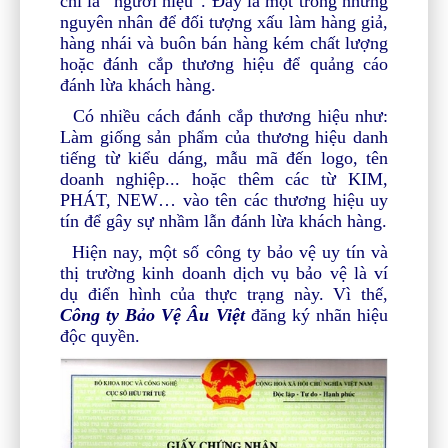
chí là “người hiệu”. Đây là một trong những
nguyên nhân để đối tượng xấu làm hàng giả,
hàng nhái và buôn bán hàng kém chất lượng
hoặc đánh cắp thương hiệu để quảng cáo
đánh lừa khách hàng.
Có nhiều cách đánh cắp thương hiệu như:
Làm giống sản phẩm của thương hiệu danh
tiếng từ kiểu dáng, mẫu mã đến logo, tên
doanh nghiệp... hoặc thêm các từ KIM,
PHÁT, NEW…
vào tên các thương hiệu uy
tín để gây sự nhầm lẫn đánh lừa khách hàng.
Hiện nay, một số
công ty bảo vệ uy tín
và
thị trường kinh doanh dịch vụ bảo vệ là ví
dụ điển hình của thực trạng này. Vì thế,
C
ông ty Bảo Vệ Âu Việt
đăng ký nhãn hiệu
độc quyền.