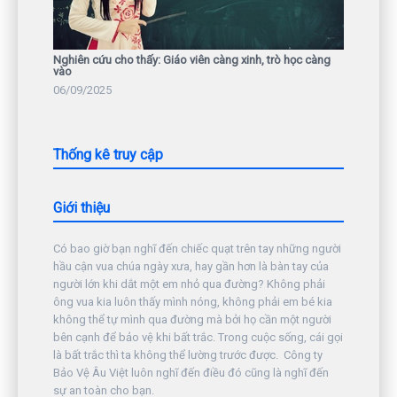
Nghiên cứu cho thấy: Giáo viên càng xinh, trò học càng
vào
06/09/2025
Thống kê truy cập
Giới thiệu
Có bao giờ bạn nghĩ đến chiếc quạt trên tay những người
hầu cận vua chúa ngày xưa, hay gần hơn là bàn tay của
người lớn khi dắt một em nhỏ qua đường? Không phải
ông vua kia luôn thấy mình nóng, không phải em bé kia
không thể tự mình qua đường mà bởi họ cần một người
bên cạnh để bảo vệ khi bất trắc. Trong cuộc sống, cái gọi
là bất trắc thì ta không thể lường trước được. Công ty
Bảo Vệ Âu Việt luôn nghĩ đến điều đó cũng là nghĩ đến
sự an toàn cho bạn.