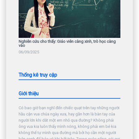
Nghiên cứu cho thấy: Giáo viên càng xinh, trò học càng
vào
06/09/2025
Thống kê truy cập
Giới thiệu
Có bao giờ bạn nghĩ đến chiếc quạt trên tay những người
hầu cận vua chúa ngày xưa, hay gần hơn là bàn tay của
người lớn khi dắt một em nhỏ qua đường? Không phải
ông vua kia luôn thấy mình nóng, không phải em bé kia
không thể tự mình qua đường mà bởi họ cần một người
bên cạnh để bảo vệ khi bất trắc. Trong cuộc sống, cái gọi