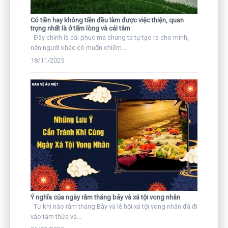
Có tiền hay không tiền đều làm được việc thiện, quan
trọng nhất là ở tấm lòng và cái tâm
Đây chính là cái phúc mà chúng ta tự tạo ra cho mình,
nên người khác có muốn chiếm...
18/11/2025
Ý nghĩa của ngày rằm tháng bảy và xá tội vong nhân
Từ khi nào rằm tháng Bảy và lễ hội xá tội vong nhân đã đi
vào tâm thức và...