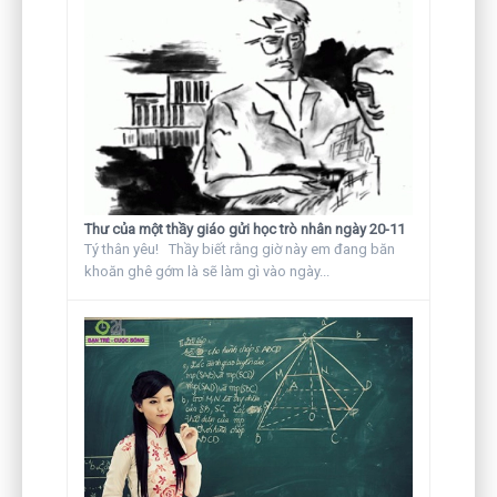
Thư của một thầy giáo gửi học trò nhân ngày 20-11
Tý thân yêu! Thầy biết rằng giờ này em đang băn
khoăn ghê gớm là sẽ làm gì vào ngày...