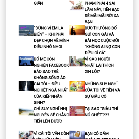
GIẬN
PHẠM PHẢI 4 SAI
LẦM NÀY, TIỀN BẠC
SẼ MÃI MÃI RỜI XA
BẠN
"ĐỪNG VÍ EM LÀ
BỨC THƯ ÔNG BỐ
BIỂN" – KHI PHÁI
GỬI CON GÁI VÀ
ĐẸP CHỌN VỀ MÌNH
BÀI HỌC CUỘC ĐỜI
ĐIỀU NHỎ NHOI
"KHÔNG AI NỢ CON
ĐIỀU GÌ CẢ"
BỐ MẸ CÒN
VÌ SAO NGƯỜI
NGHIỆN FACEBOOK
NHẬT LẠI THÍCH
BẢO SAO TRẺ
XIN LỖI?
KHÔNG SỐNG ẢO
CÁI TÔI – ĐIỀU
NHỮNG SUY NGHĨ
NGHIỆT NGÃ NHẤT
CỦA TÔI VỀ TIỀN VÀ
CỦA KIẾP NHÂN
SỰ GIÀU CÓ
SINH?
CHỈ SUY NGHĨ NHỊ
TẠI SAO “GIÀU THÌ
NGUYÊN SẼ CHẲNG
NÓ GHÉT”???
TIẾN LÊN ĐƯỢC
VÌ CÁI TÔI VẪN CÒN
BẠN CÓ DÁM