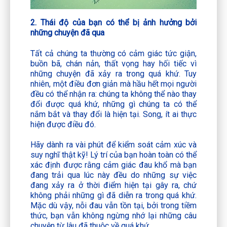
2. Thái độ của bạn có thể bị ảnh hưởng bởi
những chuyện đã qua
Tất cả chúng ta thường có cảm giác tức giận,
buồn bã, chán nản, thất vọng hay hối tiếc vì
những chuyện đã xảy ra trong quá khứ. Tuy
nhiên, một điều đơn giản mà hầu hết mọi người
đều có thể nhận ra: chúng ta không thể nào thay
đổi được quá khứ, những gì chúng ta có thể
nắm bắt và thay đổi là hiện tại. Song, ít ai thực
hiện được điều đó.
Hãy dành ra vài phút để kiểm soát cảm xúc và
suy nghĩ thật kỹ! Lý trí của bạn hoàn toàn có thể
xác định được rằng cảm giác đau khổ mà bạn
đang trải qua lúc này đều do những sự việc
đang xảy ra ở thời điểm hiện tại gây ra, chứ
không phải những gì đã diễn ra trong quá khứ.
Mặc dù vậy, nỗi đau vẫn tồn tại, bởi trong tiềm
thức, bạn vẫn không ngừng nhớ lại những câu
chuyện từ lâu đã thuộc về quá khứ.