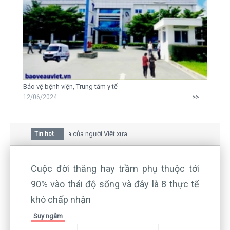
Bảo vệ bệnh viện, Trung tâm y tế
>>
12/06/2024
mai trong văn hóa của người Việt xưa
Tin hot
a bức thư gửi mẹ của người... tử tù và của CEO
n hiện hữu nên không thể sống lặng lẽ
Cuộc đời thăng hay trầm phụ thuộc tới
90% vào thái độ sống và đây là 8 thực tế
khó chấp nhận
Suy ngẫm