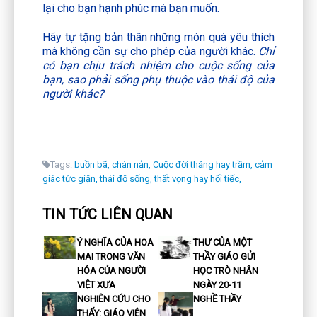
lại cho bạn hạnh phúc mà bạn muốn.
Hãy tự tặng bản thân những món quà yêu thích
mà không cần sự cho phép của người khác.
Chỉ
có bạn chịu trách nhiệm cho cuộc sống của
bạn, sao phải sống phụ thuộc vào thái độ của
người khác?
Tags:
buồn bã,
chán nản,
Cuộc đời thăng hay trầm,
cảm
giác tức giận,
thái độ sống,
thất vọng hay hối tiếc,
TIN TỨC LIÊN QUAN
Ý NGHĨA CỦA HOA
THƯ CỦA MỘT
MAI TRONG VĂN
THẦY GIÁO GỬI
HÓA CỦA NGƯỜI
HỌC TRÒ NHÂN
VIỆT XƯA
NGÀY 20-11
NGHIÊN CỨU CHO
NGHỀ THẦY
THẤY: GIÁO VIÊN