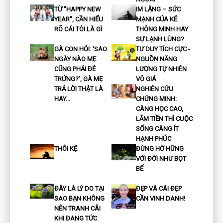
TỪ "HAPPY NEW
IM LẶNG – SỨC
YEAR", CẦN HIỂU
MẠNH CỦA KẺ
RÕ CÁI TÔI LÀ GÌ
THÔNG MINH HAY
SỰ LẠNH LÙNG?
GÀ CON HỎI: ‘SAO
TƯ DUY TÍCH CỰC -
NGÀY NÀO MẸ
NGUỒN NĂNG
CŨNG PHẢI ĐẺ
LƯỢNG TỰ NHIÊN
TRỨNG?’, GÀ MẸ
VÔ GIÁ
TRẢ LỜI THẬT LÀ
NGHIÊN CỨU
HAY…
CHỨNG MINH:
CÀNG HỌC CAO,
LẮM TIỀN THÌ CUỘC
SỐNG CÀNG ÍT
HẠNH PHÚC
THÔI KỆ
ĐỪNG HỜ HỮNG
VỚI ĐỜI NHƯ BỌT
BỂ
ĐÂY LÀ LÝ DO TẠI
ĐẸP VÀ CÁI ĐẸP
SAO BẠN KHÔNG
CẦN VINH DANH!
NÊN TRANH CÃI
KHI ĐANG TỨC