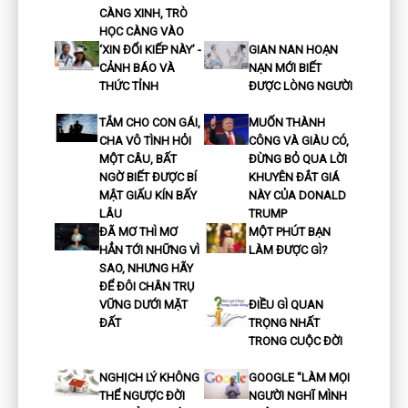
CÀNG XINH, TRÒ
HỌC CÀNG VÀO
‘XIN ĐỔI KIẾP NÀY’ -
GIAN NAN HOẠN
CẢNH BÁO VÀ
NẠN MỚI BIẾT
THỨC TỈNH
ĐƯỢC LÒNG NGƯỜI
TẮM CHO CON GÁI,
MUỐN THÀNH
CHA VÔ TÌNH HỎI
CÔNG VÀ GIÀU CÓ,
MỘT CÂU, BẤT
ĐỪNG BỎ QUA LỜI
NGỜ BIẾT ĐƯỢC BÍ
KHUYÊN ĐẮT GIÁ
MẬT GIẤU KÍN BẤY
NÀY CỦA DONALD
LÂU
TRUMP
ĐÃ MƠ THÌ MƠ
MỘT PHÚT BẠN
HẲN TỚI NHỮNG VÌ
LÀM ĐƯỢC GÌ?
SAO, NHƯNG HÃY
ĐỂ ĐÔI CHÂN TRỤ
VỮNG DƯỚI MẶT
ĐIỀU GÌ QUAN
ĐẤT
TRỌNG NHẤT
TRONG CUỘC ĐỜI
NGHỊCH LÝ KHÔNG
GOOGLE "LÀM MỌI
THỂ NGƯỢC ĐỜI
NGƯỜI NGHĨ MÌNH