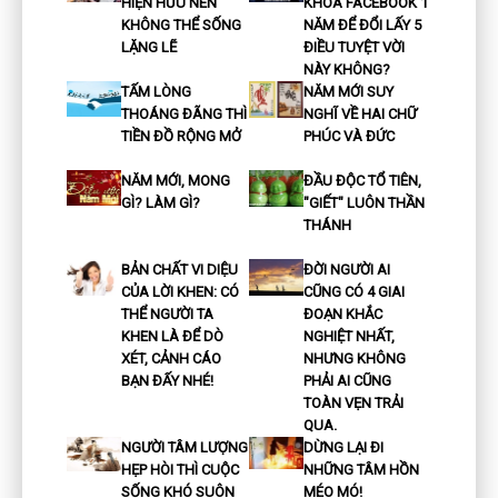
HIỆN HỮU NÊN
KHÓA FACEBOOK 1
KHÔNG THỂ SỐNG
NĂM ĐỂ ĐỔI LẤY 5
LẶNG LẼ
ĐIỀU TUYỆT VỜI
NÀY KHÔNG?
TẤM LÒNG
NĂM MỚI SUY
THOÁNG ĐÃNG THÌ
NGHĨ VỀ HAI CHỮ
TIỀN ĐỒ RỘNG MỞ
PHÚC VÀ ĐỨC
NĂM MỚI, MONG
ĐẦU ĐỘC TỔ TIÊN,
GÌ? LÀM GÌ?
"GIẾT" LUÔN THẦN
THÁNH
BẢN CHẤT VI DIỆU
ĐỜI NGƯỜI AI
CỦA LỜI KHEN: CÓ
CŨNG CÓ 4 GIAI
THỂ NGƯỜI TA
ĐOẠN KHẮC
KHEN LÀ ĐỂ DÒ
NGHIỆT NHẤT,
XÉT, CẢNH CÁO
NHƯNG KHÔNG
BẠN ĐẤY NHÉ!
PHẢI AI CŨNG
TOÀN VẸN TRẢI
QUA.
NGƯỜI TÂM LƯỢNG
DỪNG LẠI ĐI
HẸP HÒI THÌ CUỘC
NHỮNG TÂM HỒN
SỐNG KHÓ SUÔN
MÉO MÓ!