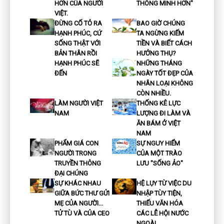
HƠN CỦA NGƯỜI
THÔNG MINH HƠN"
VIỆT.
ĐỪNG CỐ TỎ RA
BAO GIỜ CHÚNG
HẠNH PHÚC, CỨ
TA NGỪNG KIẾM
SỐNG THẬT VỚI
TIỀN VÀ BIẾT CÁCH
BẢN THÂN RỒI
HƯỞNG THỤ?
HẠNH PHÚC SẼ
NHỮNG THÁNG
ĐẾN
NGÀY TỐT ĐẸP CỦA
NHÂN LOẠI KHÔNG
CÒN NHIỀU.
LÀM NGƯỜI VIỆT
THỐNG KÊ LỰC
NAM
LƯỢNG ĐI LÀM VÀ
ĂN BÁM Ở VIỆT
NAM
PHẨM GIÁ CON
SỰ NGUY HIỂM
NGƯỜI TRONG
CỦA MỘT TRÀO
TRUYỀN THÔNG
LƯU "SỐNG ẢO"
ĐẠI CHÚNG
SỰ KHÁC NHAU
HỆ LỤY TỪ VIỆC DU
GIỮA BỨC THƯ GỬI
NHẬP TÙY TIỆN,
MẸ CỦA NGƯỜI...
THIẾU VĂN HÓA
TỬ TÙ VÀ CỦA CEO
CÁC LỄ HỘI NƯỚC
NGOÀI