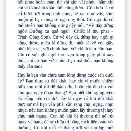
hồi phục hoàn toàn, thì vài giờ, vài phút, thậm chí
chỉ vài khoảnh khắc thôi cũng được. Còn hơn là cứ
cố bước tới trong tình trạng bệ rạc như vậy, sớm
muộn gì bạn cũng sẽ ngã quỵ thôi. Cú ngã đó có
thể khiến bạn không đứng dậy nổi. “Về đây đứng
ngồi/ Đường xa quá ngại” (Chiếc lá thu phai –
Trịnh Công Sơn). Cứ về đây đi, đứng hay ngồi gì
cũng được, miễn là đừng đi, miễn là về với giây
phút hiện tại, với chính bạn, với chính tâm hồn bạn.
Chỉ có sự nghỉ ngơi trọn vẹn trong giây phút này
thôi, chỉ có bạn với chính bạn mà thôi, bạn không
thấy cần sao?
Hay là bạn vẫn chưa cam lòng dừng cuộc săn đuổi
ấy? Bạn thực sự đói khát, hay chỉ vì muốn chiếm
hữu con mồi rồi để dành đó, hoặc chỉ để cho vui
cho qua ngày đoạn tháng? Bạn biết không, nguyên
tắc sống trên cõi đời này là ngay cả khi đói khát
thực sự mà bạn vẫn phải cắn răng chịu đựng, nhịn
nhục, nếu bạn không muốn gánh lấy thương tật hay
chịu mất mạng. Con hổ khi bị thương thì nó rút
ngay về hang để tự chữa trị bằng cách liếm vào vết
thương. Có khi mất cả tháng trời vết thương mới