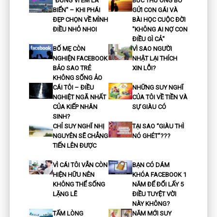
"ĐỪNG VÍ EM LÀ
BỨC THƯ ÔNG BỐ
BIỂN" – KHI PHÁI
GỬI CON GÁI VÀ
ĐẸP CHỌN VỀ MÌNH
BÀI HỌC CUỘC ĐỜI
ĐIỀU NHỎ NHOI
"KHÔNG AI NỢ CON
ĐIỀU GÌ CẢ"
BỐ MẸ CÒN
VÌ SAO NGƯỜI
NGHIỆN FACEBOOK
NHẬT LẠI THÍCH
BẢO SAO TRẺ
XIN LỖI?
KHÔNG SỐNG ẢO
CÁI TÔI – ĐIỀU
NHỮNG SUY NGHĨ
NGHIỆT NGÃ NHẤT
CỦA TÔI VỀ TIỀN VÀ
CỦA KIẾP NHÂN
SỰ GIÀU CÓ
SINH?
CHỈ SUY NGHĨ NHỊ
TẠI SAO “GIÀU THÌ
NGUYÊN SẼ CHẲNG
NÓ GHÉT”???
TIẾN LÊN ĐƯỢC
VÌ CÁI TÔI VẪN CÒN
BẠN CÓ DÁM
HIỆN HỮU NÊN
KHÓA FACEBOOK 1
KHÔNG THỂ SỐNG
NĂM ĐỂ ĐỔI LẤY 5
LẶNG LẼ
ĐIỀU TUYỆT VỜI
NÀY KHÔNG?
TẤM LÒNG
NĂM MỚI SUY