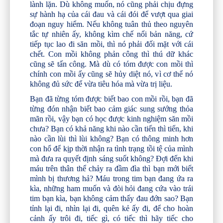
lành lặn. Dù không muốn, nó cũng phải chịu đựng
sự hành hạ của cái đau và cái đói để vượt qua giai
đoạn nguy hiểm. Nếu không tuân thủ theo nguyên
tắc tự nhiên ấy, không kìm chế nổi bản năng, cứ
tiếp tục lao đi săn mồi, thì nó phải đối mặt với cái
chết. Con mồi không phản công thì thú dữ khác
cũng sẽ tấn công. Mà dù có tóm được con mồi thì
chính con mồi ấy cũng sẽ hủy diệt nó, vì cơ thể nó
không đủ sức để vừa tiêu hóa mà vừa trị liệu.
Bạn đã từng tóm được biết bao con mồi rồi, bạn đã
từng đón nhận biết bao cảm giác sung sướng thỏa
mãn rồi, vậy bạn có học được kinh nghiệm săn mồi
chưa? Bạn có khả năng khi nào cần tiến thì tiến, khi
nào cần lùi thì lùi không? Bạn có thông minh hơn
con hổ để kịp thời nhận ra tình trạng tồi tệ của mình
mà đưa ra quyết định sáng suốt không? Đợi đến khi
máu trên thân thể chảy ra đầm đìa thì bạn mới biết
mình bị thương hả? Máu trong tim bạn đang ứa ra
kìa, những ham muốn và đòi hỏi đang cứa vào trái
tim bạn kìa, bạn không cảm thấy đau đớn sao? Bạn
tỉnh lại đi, nhìn lại đi, quên kẻ ấy đi, để cho hoàn
cảnh ấy trôi đi, tiếc gì, có tiếc thì hãy tiếc cho