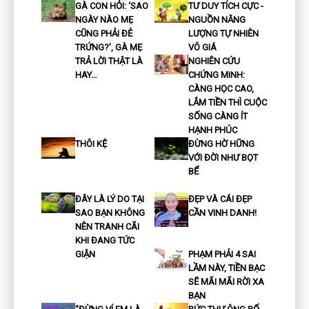
GÀ CON HỎI: ‘SAO
TƯ DUY TÍCH CỰC -
NGÀY NÀO MẸ
NGUỒN NĂNG
CŨNG PHẢI ĐẺ
LƯỢNG TỰ NHIÊN
TRỨNG?’, GÀ MẸ
VÔ GIÁ
TRẢ LỜI THẬT LÀ
NGHIÊN CỨU
HAY…
CHỨNG MINH:
CÀNG HỌC CAO,
LẮM TIỀN THÌ CUỘC
SỐNG CÀNG ÍT
HẠNH PHÚC
THÔI KỆ
ĐỪNG HỜ HỮNG
VỚI ĐỜI NHƯ BỌT
BỂ
ĐÂY LÀ LÝ DO TẠI
ĐẸP VÀ CÁI ĐẸP
SAO BẠN KHÔNG
CẦN VINH DANH!
NÊN TRANH CÃI
KHI ĐANG TỨC
GIẬN
PHẠM PHẢI 4 SAI
LẦM NÀY, TIỀN BẠC
SẼ MÃI MÃI RỜI XA
BẠN