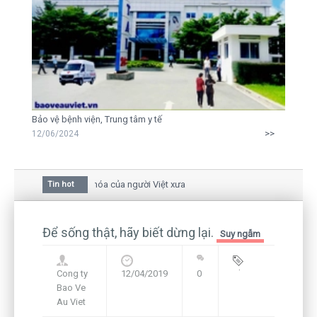
Bảo vệ bệnh viện, Trung tâm y tế
>>
12/06/2024
oa mai trong văn hóa của người Việt xưa
Tin hot
giữa bức thư gửi mẹ của người... tử tù và của CEO
 còn hiện hữu nên không thể sống lặng lẽ
Để sống thật, hãy biết dừng lại.
Suy ngẫm
Cong ty
12/04/2019
0
Blog
,
Bao Ve
Framework
Au Viet