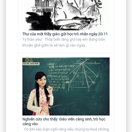
Thư của một thầy giáo gửi học trò nhân ngày 20-11
Tý thân yêu! Thầy biết rằng giờ này em đang băn
khoăn ghê gớm là sẽ làm gì vào ngày...
Nghiên cứu cho thấy: Giáo viên càng xinh, trò học
càng vào
Có khi nào bạn nghĩ rằng nếu chúng ta thuê những