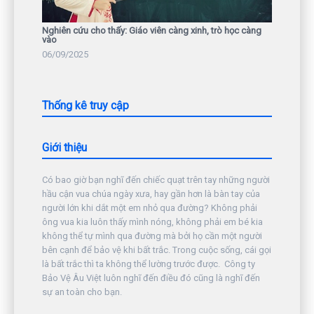
Nghiên cứu cho thấy: Giáo viên càng xinh, trò học càng
vào
06/09/2025
Thống kê truy cập
Giới thiệu
Có bao giờ bạn nghĩ đến chiếc quạt trên tay những người
hầu cận vua chúa ngày xưa, hay gần hơn là bàn tay của
người lớn khi dắt một em nhỏ qua đường? Không phải
ông vua kia luôn thấy mình nóng, không phải em bé kia
không thể tự mình qua đường mà bởi họ cần một người
bên cạnh để bảo vệ khi bất trắc. Trong cuộc sống, cái gọi
là bất trắc thì ta không thể lường trước được. Công ty
Bảo Vệ Âu Việt luôn nghĩ đến điều đó cũng là nghĩ đến
sự an toàn cho bạn.