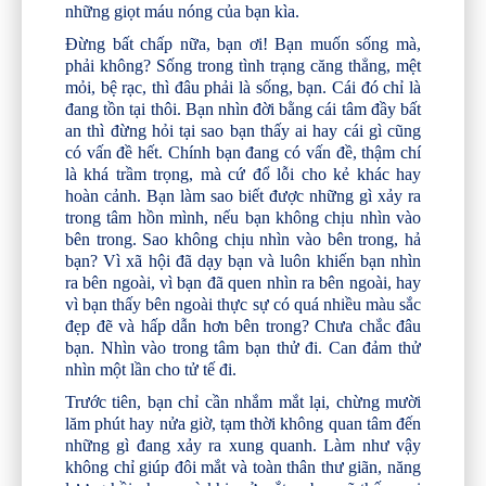
những giọt máu nóng của bạn kìa.
Đừng bất chấp nữa, bạn ơi! Bạn muốn sống mà,
phải không? Sống trong tình trạng căng thẳng, mệt
mỏi, bệ rạc, thì đâu phải là sống, bạn. Cái đó chỉ là
đang tồn tại thôi. Bạn nhìn đời bằng cái tâm đầy bất
an thì đừng hỏi tại sao bạn thấy ai hay cái gì cũng
có vấn đề hết. Chính bạn đang có vấn đề, thậm chí
là khá trầm trọng, mà cứ đổ lỗi cho kẻ khác hay
hoàn cảnh. Bạn làm sao biết được những gì xảy ra
trong tâm hồn mình, nếu bạn không chịu nhìn vào
bên trong. Sao không chịu nhìn vào bên trong, hả
bạn? Vì xã hội đã dạy bạn và luôn khiến bạn nhìn
ra bên ngoài, vì bạn đã quen nhìn ra bên ngoài, hay
vì bạn thấy bên ngoài thực sự có quá nhiều màu sắc
đẹp đẽ và hấp dẫn hơn bên trong? Chưa chắc đâu
bạn. Nhìn vào trong tâm bạn thử đi. Can đảm thử
nhìn một lần cho tử tế đi.
Trước tiên, bạn chỉ cần nhắm mắt lại, chừng mười
lăm phút hay nửa giờ, tạm thời không quan tâm đến
những gì đang xảy ra xung quanh. Làm như vậy
không chỉ giúp đôi mắt và toàn thân thư giãn, năng