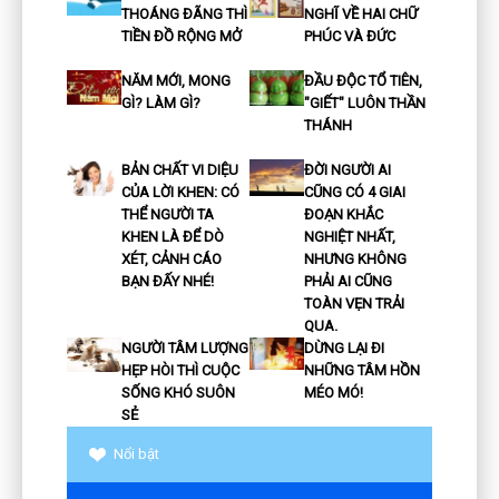
THOÁNG ĐÃNG THÌ
NGHĨ VỀ HAI CHỮ
TIỀN ĐỒ RỘNG MỞ
PHÚC VÀ ĐỨC
NĂM MỚI, MONG
ĐẦU ĐỘC TỔ TIÊN,
GÌ? LÀM GÌ?
"GIẾT" LUÔN THẦN
THÁNH
BẢN CHẤT VI DIỆU
ĐỜI NGƯỜI AI
CỦA LỜI KHEN: CÓ
CŨNG CÓ 4 GIAI
THỂ NGƯỜI TA
ĐOẠN KHẮC
KHEN LÀ ĐỂ DÒ
NGHIỆT NHẤT,
XÉT, CẢNH CÁO
NHƯNG KHÔNG
BẠN ĐẤY NHÉ!
PHẢI AI CŨNG
TOÀN VẸN TRẢI
QUA.
NGƯỜI TÂM LƯỢNG
DỪNG LẠI ĐI
HẸP HÒI THÌ CUỘC
NHỮNG TÂM HỒN
SỐNG KHÓ SUÔN
MÉO MÓ!
SẺ
Nổi bật