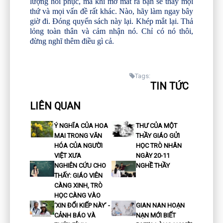
lượng hồi phục, mà khi mở mắt ra bạn sẽ thấy mọi
thứ và mọi vấn đề rất khác. Nào, hãy làm ngay bây
giờ đi. Đóng quyển sách này lại. Khép mắt lại. Thả
lỏng toàn thân và cảm nhận nó. Chỉ có nó thôi,
đừng nghĩ thêm điều gì cả.
Tags:
TIN TỨC
LIÊN QUAN
Ý NGHĨA CỦA HOA
THƯ CỦA MỘT
MAI TRONG VĂN
THẦY GIÁO GỬI
HÓA CỦA NGƯỜI
HỌC TRÒ NHÂN
VIỆT XƯA
NGÀY 20-11
NGHIÊN CỨU CHO
NGHỀ THẦY
THẤY: GIÁO VIÊN
CÀNG XINH, TRÒ
HỌC CÀNG VÀO
‘XIN ĐỔI KIẾP NÀY’ -
GIAN NAN HOẠN
CẢNH BÁO VÀ
NẠN MỚI BIẾT