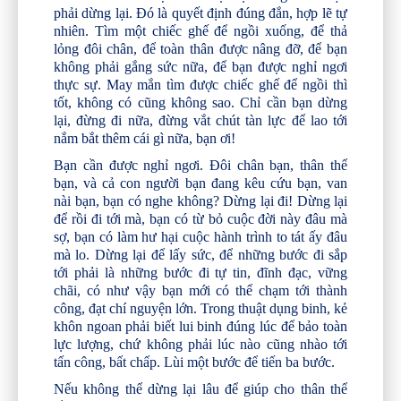
phải dừng lại. Đó là quyết định đúng đắn, hợp lẽ tự
nhiên. Tìm một chiếc ghế để ngồi xuống, để thả
lỏng đôi chân, để toàn thân được nâng đỡ, để bạn
không phải gắng sức nữa, để bạn được nghỉ ngơi
thực sự. May mắn tìm được chiếc ghế để ngồi thì
tốt, không có cũng không sao. Chỉ cần bạn dừng
lại, đừng đi nữa, đừng vắt chút tàn lực để lao tới
nắm bắt thêm cái gì nữa, bạn ơi!
Bạn cần được nghỉ ngơi. Đôi chân bạn, thân thể
bạn, và cả con người bạn đang kêu cứu bạn, van
nài bạn, bạn có nghe không? Dừng lại đi! Dừng lại
để rồi đi tới mà, bạn có từ bỏ cuộc đời này đâu mà
sợ, bạn có làm hư hại cuộc hành trình to tát ấy đâu
mà lo. Dừng lại để lấy sức, để những bước đi sắp
tới phải là những bước đi tự tin, đĩnh đạc, vững
chãi, có như vậy bạn mới có thể chạm tới thành
công, đạt chí nguyện lớn. Trong thuật dụng binh, kẻ
khôn ngoan phải biết lui binh đúng lúc để bảo toàn
lực lượng, chứ không phải lúc nào cũng nhào tới
tấn công, bất chấp. Lùi một bước để tiến ba bước.
Nếu không thể dừng lại lâu để giúp cho thân thể