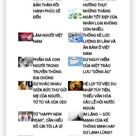
BẢN THÂN RỒI
HƯỞNG THỤ?
HẠNH PHÚC SẼ
NHỮNG THÁNG
ĐẾN
NGÀY TỐT ĐẸP CỦA
NHÂN LOẠI KHÔNG
CÒN NHIỀU.
LÀM NGƯỜI VIỆT
THỐNG KÊ LỰC
NAM
LƯỢNG ĐI LÀM VÀ
ĂN BÁM Ở VIỆT
NAM
PHẨM GIÁ CON
SỰ NGUY HIỂM
NGƯỜI TRONG
CỦA MỘT TRÀO
TRUYỀN THÔNG
LƯU "SỐNG ẢO"
ĐẠI CHÚNG
SỰ KHÁC NHAU
HỆ LỤY TỪ VIỆC DU
GIỮA BỨC THƯ GỬI
NHẬP TÙY TIỆN,
MẸ CỦA NGƯỜI...
THIẾU VĂN HÓA
TỬ TÙ VÀ CỦA CEO
CÁC LỄ HỘI NƯỚC
NGOÀI
TỪ "HAPPY NEW
IM LẶNG – SỨC
YEAR", CẦN HIỂU
MẠNH CỦA KẺ
RÕ CÁI TÔI LÀ GÌ
THÔNG MINH HAY
SỰ LẠNH LÙNG?