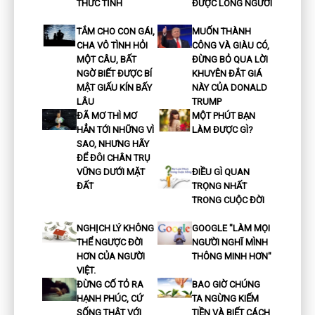
THỨC TỈNH
ĐƯỢC LÒNG NGƯỜI
TẮM CHO CON GÁI,
MUỐN THÀNH
CHA VÔ TÌNH HỎI
CÔNG VÀ GIÀU CÓ,
MỘT CÂU, BẤT
ĐỪNG BỎ QUA LỜI
NGỜ BIẾT ĐƯỢC BÍ
KHUYÊN ĐẮT GIÁ
MẬT GIẤU KÍN BẤY
NÀY CỦA DONALD
LÂU
TRUMP
ĐÃ MƠ THÌ MƠ
MỘT PHÚT BẠN
HẲN TỚI NHỮNG VÌ
LÀM ĐƯỢC GÌ?
SAO, NHƯNG HÃY
ĐỂ ĐÔI CHÂN TRỤ
VỮNG DƯỚI MẶT
ĐIỀU GÌ QUAN
ĐẤT
TRỌNG NHẤT
TRONG CUỘC ĐỜI
NGHỊCH LÝ KHÔNG
GOOGLE "LÀM MỌI
THỂ NGƯỢC ĐỜI
NGƯỜI NGHĨ MÌNH
HƠN CỦA NGƯỜI
THÔNG MINH HƠN"
VIỆT.
ĐỪNG CỐ TỎ RA
BAO GIỜ CHÚNG
HẠNH PHÚC, CỨ
TA NGỪNG KIẾM
SỐNG THẬT VỚI
TIỀN VÀ BIẾT CÁCH