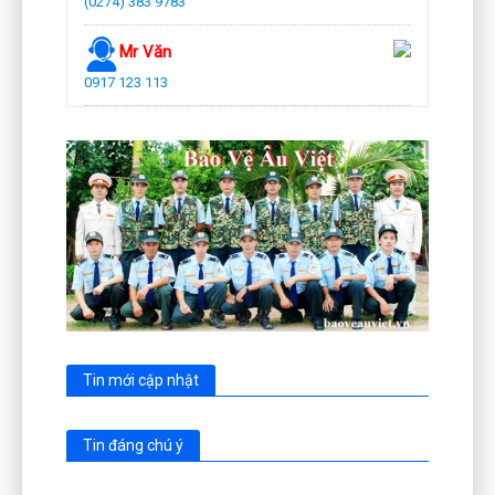
(0274) 383 9783
Mr Văn
0917 123 113
Tin mới cập nhật
Tin đáng chú ý