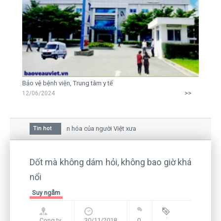
Bảo vệ bệnh viện, Trung tâm y tế
>>
12/06/2024
a hoa mai trong văn hóa của người Việt xưa
Tin hot
au giữa bức thư gửi mẹ của người... tử tù và của CEO
vẫn còn hiện hữu nên không thể sống lặng lẽ
Dốt mà không dám hỏi, không bao giờ khá
nổi
Suy ngẫm
Cong ty
30/11/2018
0
Blog
,