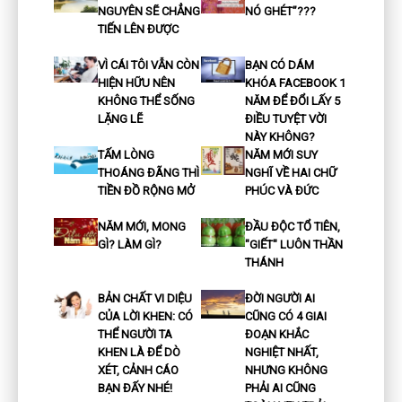
NGUYÊN SẼ CHẲNG
NÓ GHÉT”???
TIẾN LÊN ĐƯỢC
VÌ CÁI TÔI VẪN CÒN
BẠN CÓ DÁM
HIỆN HỮU NÊN
KHÓA FACEBOOK 1
KHÔNG THỂ SỐNG
NĂM ĐỂ ĐỔI LẤY 5
LẶNG LẼ
ĐIỀU TUYỆT VỜI
NÀY KHÔNG?
TẤM LÒNG
NĂM MỚI SUY
THOÁNG ĐÃNG THÌ
NGHĨ VỀ HAI CHỮ
TIỀN ĐỒ RỘNG MỞ
PHÚC VÀ ĐỨC
NĂM MỚI, MONG
ĐẦU ĐỘC TỔ TIÊN,
GÌ? LÀM GÌ?
"GIẾT" LUÔN THẦN
THÁNH
BẢN CHẤT VI DIỆU
ĐỜI NGƯỜI AI
CỦA LỜI KHEN: CÓ
CŨNG CÓ 4 GIAI
THỂ NGƯỜI TA
ĐOẠN KHẮC
KHEN LÀ ĐỂ DÒ
NGHIỆT NHẤT,
XÉT, CẢNH CÁO
NHƯNG KHÔNG
BẠN ĐẤY NHÉ!
PHẢI AI CŨNG