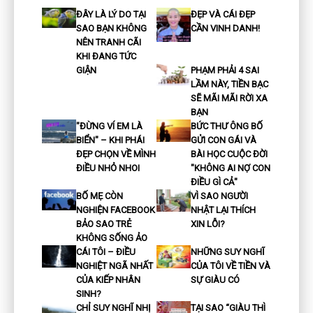
ĐÂY LÀ LÝ DO TẠI
ĐẸP VÀ CÁI ĐẸP
SAO BẠN KHÔNG
CẦN VINH DANH!
NÊN TRANH CÃI
KHI ĐANG TỨC
GIẬN
PHẠM PHẢI 4 SAI
LẦM NÀY, TIỀN BẠC
SẼ MÃI MÃI RỜI XA
BẠN
"ĐỪNG VÍ EM LÀ
BỨC THƯ ÔNG BỐ
BIỂN" – KHI PHÁI
GỬI CON GÁI VÀ
ĐẸP CHỌN VỀ MÌNH
BÀI HỌC CUỘC ĐỜI
ĐIỀU NHỎ NHOI
"KHÔNG AI NỢ CON
ĐIỀU GÌ CẢ"
BỐ MẸ CÒN
VÌ SAO NGƯỜI
NGHIỆN FACEBOOK
NHẬT LẠI THÍCH
BẢO SAO TRẺ
XIN LỖI?
KHÔNG SỐNG ẢO
CÁI TÔI – ĐIỀU
NHỮNG SUY NGHĨ
NGHIỆT NGÃ NHẤT
CỦA TÔI VỀ TIỀN VÀ
CỦA KIẾP NHÂN
SỰ GIÀU CÓ
SINH?
CHỈ SUY NGHĨ NHỊ
TẠI SAO “GIÀU THÌ