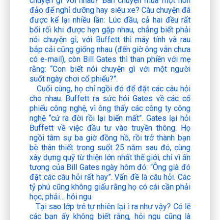
chuyện gì với nhau? Bàn chuyện mua một hòn
đảo để nghỉ dưỡng hay siêu xe? Câu chuyện đã
được kể lại nhiều lần: Lúc đầu, cả hai đều rất
bối rối khi được hẹn gặp nhau, chẳng biết phải
nói chuyện gì, với Buffett thì máy tính và rau
bắp cải cũng giống nhau (đến giờ ông vẫn chưa
có e-mail), còn Bill Gates thì than phiền với mẹ
rằng: “Con biết nói chuyện gì với một người
suốt ngày chơi cổ phiếu?”.
Cuối cùng, họ chỉ ngồi đó để đặt các câu hỏi
cho nhau. Buffett ra sức hỏi Gates về các cổ
phiếu công nghệ, vì ông thấy các công ty công
nghệ “cứ ra đời rồi lại biến mất”. Gates lại hỏi
Buffett về việc đầu tư vào truyền thông. Họ
ngồi tâm sự ba giờ đồng hồ, rồi trở thành bạn
bè thân thiết trong suốt 25 năm sau đó, cùng
xây dựng quỹ từ thiện lớn nhất thế giới, chỉ vì ấn
tượng của Bill Gates ngày hôm đó: “Ông già đó
đặt các câu hỏi rất hay”. Vấn đề là câu hỏi. Các
tỷ phú cũng không giấu rằng họ có cái cần phải
học, phải… hỏi ngu.
Tại sao lớp trẻ tự nhiên lại ì ra như vậy? Có lẽ
các bạn ấy không biết rằng, hỏi ngu cũng là