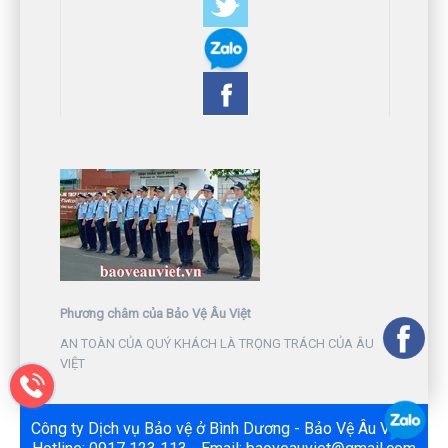
Phương châm của Bảo Vệ Âu Việt
AN TOÀN CỦA QUÝ KHÁCH LÀ TRỌNG TRÁCH CỦA ÂU
VIỆT
Công ty Dịch vụ Bảo vệ ở Bình Dương - Bảo Vệ Âu Việt -