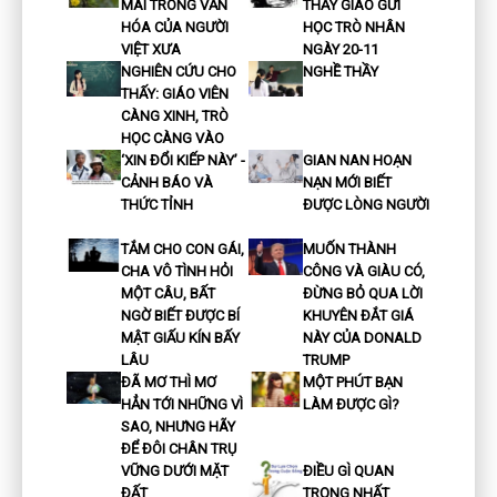
MAI TRONG VĂN
THẦY GIÁO GỬI
HÓA CỦA NGƯỜI
HỌC TRÒ NHÂN
VIỆT XƯA
NGÀY 20-11
NGHIÊN CỨU CHO
NGHỀ THẦY
THẤY: GIÁO VIÊN
CÀNG XINH, TRÒ
HỌC CÀNG VÀO
‘XIN ĐỔI KIẾP NÀY’ -
GIAN NAN HOẠN
CẢNH BÁO VÀ
NẠN MỚI BIẾT
THỨC TỈNH
ĐƯỢC LÒNG NGƯỜI
TẮM CHO CON GÁI,
MUỐN THÀNH
CHA VÔ TÌNH HỎI
CÔNG VÀ GIÀU CÓ,
MỘT CÂU, BẤT
ĐỪNG BỎ QUA LỜI
NGỜ BIẾT ĐƯỢC BÍ
KHUYÊN ĐẮT GIÁ
MẬT GIẤU KÍN BẤY
NÀY CỦA DONALD
LÂU
TRUMP
ĐÃ MƠ THÌ MƠ
MỘT PHÚT BẠN
HẲN TỚI NHỮNG VÌ
LÀM ĐƯỢC GÌ?
SAO, NHƯNG HÃY
ĐỂ ĐÔI CHÂN TRỤ
VỮNG DƯỚI MẶT
ĐIỀU GÌ QUAN
ĐẤT
TRỌNG NHẤT