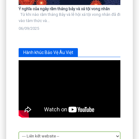
Ý nghĩa của ngày rằm tháng bảy và xá tội vong nhân
Từ khi nào rằm tháng Bảy và lễ hội xá tội vong nhân đã đi
vào tâm thức và...
06/09/2025
Hành khúc Bảo Vệ Âu Việt