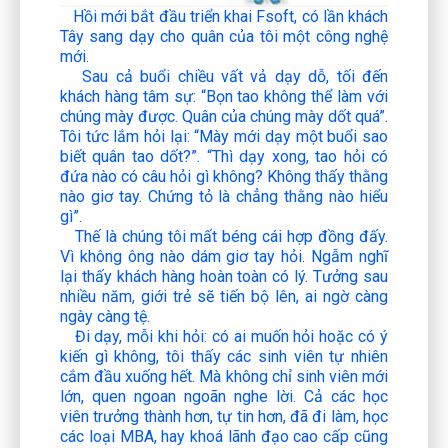
Hồi mới bắt đầu triển khai Fsoft, có lần khách
Tây sang dạy cho quân của tôi một công nghệ
mới.
Sau cả buổi chiều vất vả dạy dỗ, tối đến
khách hàng tâm sự: “Bọn tao không thể làm với
chúng mày được. Quân của chúng mày dốt quá”.
Tôi tức lắm hỏi lại: “Mày mới dạy một buổi sao
biết quân tao dốt?”. “Thì dạy xong, tao hỏi có
đứa nào có câu hỏi gì không? Không thấy thằng
nào giơ tay. Chứng tỏ là chẳng thằng nào hiểu
gì”.
Thế là chúng tôi mất béng cái hợp đồng đấy.
Vì không ông nào dám giơ tay hỏi. Ngẫm nghĩ
lại thấy khách hàng hoàn toàn có lý. Tưởng sau
nhiều năm, giới trẻ sẽ tiến bộ lên, ai ngờ càng
ngày càng tệ.
Đi dạy, mỗi khi hỏi: có ai muốn hỏi hoặc có ý
kiến gì không, tôi thấy các sinh viên tự nhiên
cắm đầu xuống hết. Mà không chỉ sinh viên mới
lớn, quen ngoan ngoãn nghe lời. Cả các học
viên trưởng thành hơn, tự tin hơn, đã đi làm, học
các loại MBA, hay khoá lãnh đạo cao cấp cũng