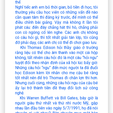
thế.
Nghĩ tiếc anh em bỏ thời gian, bỏ tiền đi học, tôi
thường yêu cầu học viên có những vấn đề nào
cần quan tâm thì đăng ký trước, để mình có thể
điều chỉnh bài giảng. Vậy mà không ít lần tôi
phát cáu: đến đây chẳng hát thì hò, chẳng phải
con cò ngóng cổ lên nghe. Các anh chị không
có câu hỏi gì, thì tốt nhất giải tán lớp, tôi cũng
đỡ phải dạy, các anh chị có thể đi chơi giao lưu.
Khi Thomas Edison hỏi thầy giáo ở trường
rằng liệu có thể cho âm thanh vào một cái hộp
không, tất nhiên câu hỏi đó là một câu “hỏi ngu”
tuyệt đối theo nhận định của xã hội lúc bấy giờ.
Những câu hỏi “ngu” đến mức người ta đã đuổi
học Edison kèm lời nhắn cho mẹ cậu bé rằng
tốt nhất nên để trò Thomas đi chăn lợn thì hơn.
Nhưng cuối cùng, những câu hỏi ngu của cậu bé
ấy lại trở thành tiền đề thay đổi lịch sử công
nghệ.
Khi Warren Buffett và Bill Gates, bây giờ là
người giàu thứ nhất và thứ nhì nước Mỹ, gặp
nhau lần đầu tiên vào ngày 5/7/1991, họ đã nói