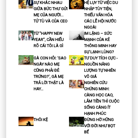
SỰ KHÁC NHAU
HỆ LỤY TỪ VIỆC DU
GIỮA BỨC THƯ GỬI
NHẬP TÙY TIỆN,
MẸ CỦA NGƯỜI...
THIẾU VĂN HÓA
TỬ TÙ VÀ CỦA CEO
CÁC LỄ HỘI NƯỚC
NGOÀI
TỪ "HAPPY NEW
IM LẶNG – SỨC
YEAR", CẦN HIỂU
MẠNH CỦA KẺ
RÕ CÁI TÔI LÀ GÌ
THÔNG MINH HAY
SỰ LẠNH LÙNG?
GÀ CON HỎI: ‘SAO
TƯ DUY TÍCH CỰC -
NGÀY NÀO MẸ
NGUỒN NĂNG
CŨNG PHẢI ĐẺ
LƯỢNG TỰ NHIÊN
TRỨNG?’, GÀ MẸ
VÔ GIÁ
TRẢ LỜI THẬT LÀ
NGHIÊN CỨU
HAY…
CHỨNG MINH:
CÀNG HỌC CAO,
LẮM TIỀN THÌ CUỘC
SỐNG CÀNG ÍT
HẠNH PHÚC
THÔI KỆ
ĐỪNG HỜ HỮNG
VỚI ĐỜI NHƯ BỌT
BỂ