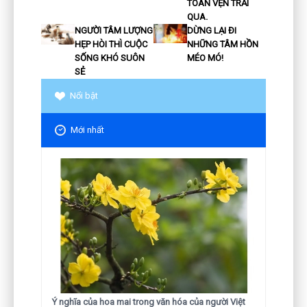
TOÀN VẸN TRẢI
QUA.
NGƯỜI TÂM LƯỢNG
DỪNG LẠI ĐI
HẸP HÒI THÌ CUỘC
NHỮNG TÂM HỒN
SỐNG KHÓ SUÔN
MÉO MÓ!
SẺ
Nổi bật
Mới nhất
Ý nghĩa của hoa mai trong văn hóa của người Việt