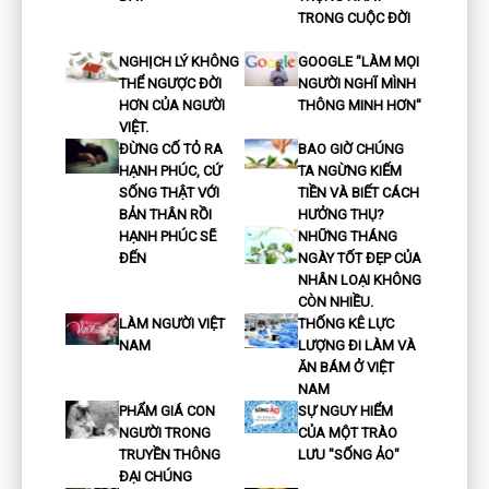
TRONG CUỘC ĐỜI
NGHỊCH LÝ KHÔNG
GOOGLE "LÀM MỌI
THỂ NGƯỢC ĐỜI
NGƯỜI NGHĨ MÌNH
HƠN CỦA NGƯỜI
THÔNG MINH HƠN"
VIỆT.
ĐỪNG CỐ TỎ RA
BAO GIỜ CHÚNG
HẠNH PHÚC, CỨ
TA NGỪNG KIẾM
SỐNG THẬT VỚI
TIỀN VÀ BIẾT CÁCH
BẢN THÂN RỒI
HƯỞNG THỤ?
HẠNH PHÚC SẼ
NHỮNG THÁNG
ĐẾN
NGÀY TỐT ĐẸP CỦA
NHÂN LOẠI KHÔNG
CÒN NHIỀU.
LÀM NGƯỜI VIỆT
THỐNG KÊ LỰC
NAM
LƯỢNG ĐI LÀM VÀ
ĂN BÁM Ở VIỆT
NAM
PHẨM GIÁ CON
SỰ NGUY HIỂM
NGƯỜI TRONG
CỦA MỘT TRÀO
TRUYỀN THÔNG
LƯU "SỐNG ẢO"
ĐẠI CHÚNG