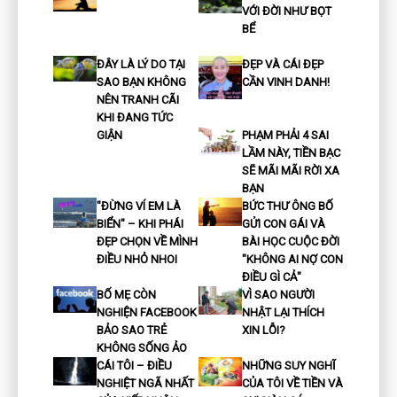
VỚI ĐỜI NHƯ BỌT
BỂ
ĐÂY LÀ LÝ DO TẠI
ĐẸP VÀ CÁI ĐẸP
SAO BẠN KHÔNG
CẦN VINH DANH!
NÊN TRANH CÃI
KHI ĐANG TỨC
GIẬN
PHẠM PHẢI 4 SAI
LẦM NÀY, TIỀN BẠC
SẼ MÃI MÃI RỜI XA
BẠN
"ĐỪNG VÍ EM LÀ
BỨC THƯ ÔNG BỐ
BIỂN" – KHI PHÁI
GỬI CON GÁI VÀ
ĐẸP CHỌN VỀ MÌNH
BÀI HỌC CUỘC ĐỜI
ĐIỀU NHỎ NHOI
"KHÔNG AI NỢ CON
ĐIỀU GÌ CẢ"
BỐ MẸ CÒN
VÌ SAO NGƯỜI
NGHIỆN FACEBOOK
NHẬT LẠI THÍCH
BẢO SAO TRẺ
XIN LỖI?
KHÔNG SỐNG ẢO
CÁI TÔI – ĐIỀU
NHỮNG SUY NGHĨ
NGHIỆT NGÃ NHẤT
CỦA TÔI VỀ TIỀN VÀ