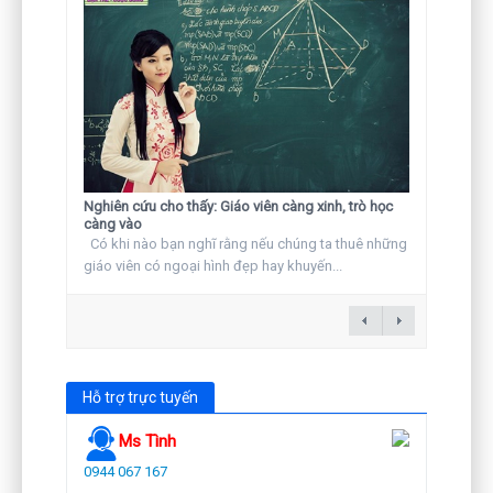
Nghiên cứu cho thấy: Giáo viên càng xinh, trò học
càng vào
Có khi nào bạn nghĩ rằng nếu chúng ta thuê những
giáo viên có ngoại hình đẹp hay khuyến...
Hỗ trợ trực tuyến
Ms Tình
0944 067 167