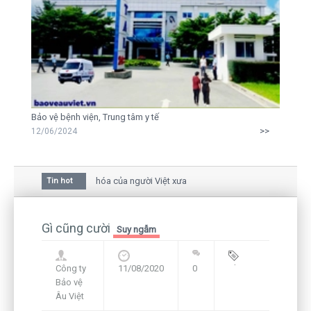
Bảo vệ bệnh viện, Trung tâm y tế
>>
12/06/2024
 hoa mai trong văn hóa của người Việt xưa
Tin hot
u giữa bức thư gửi mẹ của người... tử tù và của CEO
ẫn còn hiện hữu nên không thể sống lặng lẽ
Gì cũng cười
Suy ngẫm
Công ty
11/08/2020
0
Blog
,
Bảo vệ
Framework
Âu Việt