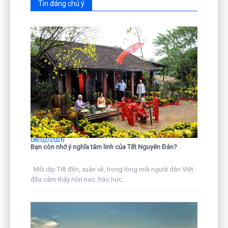
Tin đáng chú ý
08/02/2026
Bạn còn nhớ ý nghĩa tâm linh của Tết Nguyên Đán?
Mỗi dịp Tết đến, xuân về, trong lòng mỗi người dân Việt
đều cảm thấy nôn nao, háo hức...