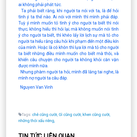
ai không phải phát tức.
Ta phải biết rằng, khi người ta nói với ta, là để hỏi
tình ý ta thế nào. Ai nói với mình thì mình phải đáp.
Tuỳ ý mình muốn tỏ tình ý cho người ta biết thì nói
thực; không hiểu thì hỏi lại; mà không muốn nói tình
ý cho người ta biết, thì khéo lấy lời lịch sự mà tỏ cho
người ta hiểu rằng câu hỏi khi phạm đến một điều kín
của mình. Hoặc là có khôn thì lựa lời mà tỏ cho người
ta biết những điều mình muốn cho biết mà thôi, và
khiến câu chuyện cho người ta không khỏi căn vặn
được mình nữa.
Nhưng phàm người ta hỏi, mình đã lắng tai nghe, là
mình nợ người ta câu đáp.
Nguyen Van Vinh
Tags:
chê cũng cười,
Gì cũng cười,
khen cũng cười,
những thói xấu riêng,
TIN TỨC LIÊN QUAN