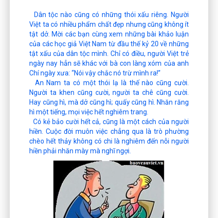
Dân tộc nào cũng có những thói xấu riêng. Người
Việt ta có nhiều phẩm chất đẹp nhưng cũng không ít
tật dở. Mời các bạn cùng xem những bài khảo luận
của các học giả Việt Nam từ đầu thế kỷ 20 về những
tật xấu của dân tộc mình. Chỉ có điều, người Việt trẻ
ngày nay hẳn sẽ khác với bà con làng xóm của anh
Chí ngày xưa: “Nói vậy chắc nó trừ mình ra!”
An Nam ta có một thói lạ là thế nào cũng cười.
Người ta khen cũng cười, người ta chê cũng cười.
Hay cũng hì, mà dở cũng hì; quấy cũng hì. Nhăn răng
hì một tiếng, mọi việc hết nghiêm trang.
Có kẻ bảo cười hết cả, cũng là một cách của người
hiền. Cuộc đời muôn việc chẳng qua là trò phường
chèo hết thảy không có chi là nghiêm đến nỗi người
hiền phải nhăn mày mà nghĩ ngợi.