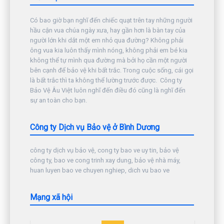
Có bao giờ bạn nghĩ đến chiếc quạt trên tay những người
hầu cận vua chúa ngày xưa, hay gần hơn là bàn tay của
người lớn khi dắt một em nhỏ qua đường? Không phải
ông vua kia luôn thấy mình nóng, không phải em bé kia
không thể tự mình qua đường mà bởi họ cần một người
bên cạnh để bảo vệ khi bất trắc. Trong cuộc sống, cái gọi
là bất trắc thì ta không thể lường trước được. Công ty
Bảo Vệ Âu Việt luôn nghĩ đến điều đó cũng là nghĩ đến
sự an toàn cho bạn.
Công ty Dịch vụ Bảo vệ ở Bình Dương
công ty dịch vụ bảo vệ, cong ty bao ve uy tin, bảo vệ
công ty, bao ve cong trinh xay dung, bảo vệ nhà máy,
huan luyen bao ve chuyen nghiep, dich vu bao ve
Mạng xã hội