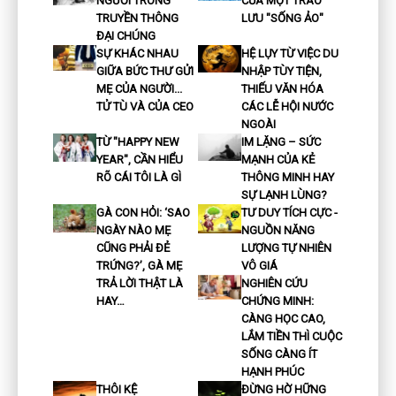
NGƯỜI TRONG
CỦA MỘT TRÀO
TRUYỀN THÔNG
LƯU "SỐNG ẢO"
ĐẠI CHÚNG
SỰ KHÁC NHAU
HỆ LỤY TỪ VIỆC DU
GIỮA BỨC THƯ GỬI
NHẬP TÙY TIỆN,
MẸ CỦA NGƯỜI...
THIẾU VĂN HÓA
TỬ TÙ VÀ CỦA CEO
CÁC LỄ HỘI NƯỚC
NGOÀI
TỪ "HAPPY NEW
IM LẶNG – SỨC
YEAR", CẦN HIỂU
MẠNH CỦA KẺ
RÕ CÁI TÔI LÀ GÌ
THÔNG MINH HAY
SỰ LẠNH LÙNG?
GÀ CON HỎI: ‘SAO
TƯ DUY TÍCH CỰC -
NGÀY NÀO MẸ
NGUỒN NĂNG
CŨNG PHẢI ĐẺ
LƯỢNG TỰ NHIÊN
TRỨNG?’, GÀ MẸ
VÔ GIÁ
TRẢ LỜI THẬT LÀ
NGHIÊN CỨU
HAY…
CHỨNG MINH:
CÀNG HỌC CAO,
LẮM TIỀN THÌ CUỘC
SỐNG CÀNG ÍT
HẠNH PHÚC
THÔI KỆ
ĐỪNG HỜ HỮNG