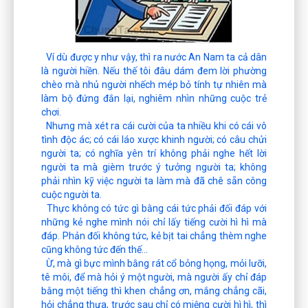
Ví dù được y như vậy, thì ra nước An Nam ta cả dân
là người hiền. Nếu thế tôi đâu dám đem lời phường
chèo mà nhủ người nhếch mép bỏ tính tự nhiên mà
làm bộ đứng đắn lại, nghiêm nhìn những cuộc trẻ
chơi.
Nhưng mà xét ra cái cười của ta nhiều khi có cái vô
tình độc ác; có cái láo xược khinh người; có câu chửi
người ta; có nghĩa yên trí không phải nghe hết lời
người ta mà gièm trước ý tưởng người ta; không
phải nhìn kỹ việc người ta làm mà đã chê sẵn công
cuộc người ta.
Thực không có tức gì bằng cái tức phải đối đáp với
những kẻ nghe mình nói chỉ lấy tiếng cười hì hì mà
đáp. Phản đối không tức, kẻ bịt tai chẳng thèm nghe
cũng không tức đến thế...
Ừ, mà gì bực mình bằng rát cổ bỏng họng, mỏi lưỡi,
tê môi, để mà hỏi ý một người, mà người ấy chỉ đáp
bằng một tiếng thì khen chẳng ơn, mắng chẳng cãi,
hỏi chẳng thưa, trước sau chỉ có miệng cười hì hì, thì