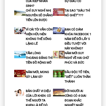
CỦA KIẾP NHÂN
SỰ GIÀU CÓ
SINH?
CHỈ SUY NGHĨ NHỊ
TẠI SAO “GIÀU THÌ
NGUYÊN SẼ CHẲNG
NÓ GHÉT”???
TIẾN LÊN ĐƯỢC
VÌ CÁI TÔI VẪN CÒN
BẠN CÓ DÁM
HIỆN HỮU NÊN
KHÓA FACEBOOK 1
KHÔNG THỂ SỐNG
NĂM ĐỂ ĐỔI LẤY 5
LẶNG LẼ
ĐIỀU TUYỆT VỜI
NÀY KHÔNG?
TẤM LÒNG
NĂM MỚI SUY
THOÁNG ĐÃNG THÌ
NGHĨ VỀ HAI CHỮ
TIỀN ĐỒ RỘNG MỞ
PHÚC VÀ ĐỨC
NĂM MỚI, MONG
ĐẦU ĐỘC TỔ TIÊN,
GÌ? LÀM GÌ?
"GIẾT" LUÔN THẦN
THÁNH
BẢN CHẤT VI DIỆU
ĐỜI NGƯỜI AI
CỦA LỜI KHEN: CÓ
CŨNG CÓ 4 GIAI
THỂ NGƯỜI TA
ĐOẠN KHẮC
KHEN LÀ ĐỂ DÒ
NGHIỆT NHẤT,