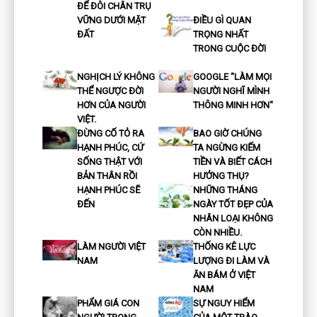
ĐỂ ĐÔI CHÂN TRỤ
VỮNG DƯỚI MẶT
ĐIỀU GÌ QUAN
ĐẤT
TRỌNG NHẤT
TRONG CUỘC ĐỜI
NGHỊCH LÝ KHÔNG
GOOGLE "LÀM MỌI
THỂ NGƯỢC ĐỜI
NGƯỜI NGHĨ MÌNH
HƠN CỦA NGƯỜI
THÔNG MINH HƠN"
VIỆT.
ĐỪNG CỐ TỎ RA
BAO GIỜ CHÚNG
HẠNH PHÚC, CỨ
TA NGỪNG KIẾM
SỐNG THẬT VỚI
TIỀN VÀ BIẾT CÁCH
BẢN THÂN RỒI
HƯỞNG THỤ?
HẠNH PHÚC SẼ
NHỮNG THÁNG
ĐẾN
NGÀY TỐT ĐẸP CỦA
NHÂN LOẠI KHÔNG
CÒN NHIỀU.
LÀM NGƯỜI VIỆT
THỐNG KÊ LỰC
NAM
LƯỢNG ĐI LÀM VÀ
ĂN BÁM Ở VIỆT
NAM
PHẨM GIÁ CON
SỰ NGUY HIỂM