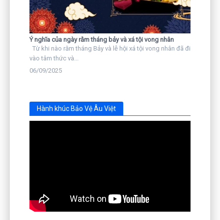
Ý nghĩa của ngày rằm tháng bảy và xá tội vong nhân
Từ khi nào rằm tháng Bảy và lễ hội xá tội vong nhân đã đi
vào tâm thức và...
06/09/2025
Hành khúc Bảo Vệ Âu Việt