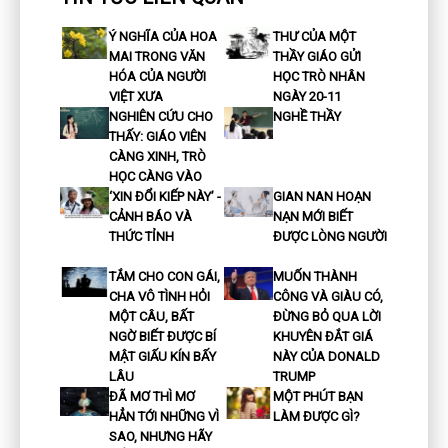
Ý NGHĨA CỦA HOA
THƯ CỦA MỘT
MAI TRONG VĂN
THẦY GIÁO GỬI
HÓA CỦA NGƯỜI
HỌC TRÒ NHÂN
VIỆT XƯA
NGÀY 20-11
NGHIÊN CỨU CHO
NGHỀ THẦY
THẤY: GIÁO VIÊN
CÀNG XINH, TRÒ
HỌC CÀNG VÀO
‘XIN ĐỔI KIẾP NÀY’ -
GIAN NAN HOẠN
CẢNH BÁO VÀ
NẠN MỚI BIẾT
THỨC TỈNH
ĐƯỢC LÒNG NGƯỜI
TẮM CHO CON GÁI,
MUỐN THÀNH
CHA VÔ TÌNH HỎI
CÔNG VÀ GIÀU CÓ,
MỘT CÂU, BẤT
ĐỪNG BỎ QUA LỜI
NGỜ BIẾT ĐƯỢC BÍ
KHUYÊN ĐẮT GIÁ
MẬT GIẤU KÍN BẤY
NÀY CỦA DONALD
LÂU
TRUMP
ĐÃ MƠ THÌ MƠ
MỘT PHÚT BẠN
HẲN TỚI NHỮNG VÌ
LÀM ĐƯỢC GÌ?
SAO, NHƯNG HÃY