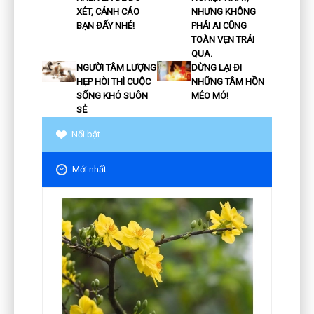
XÉT, CẢNH CÁO
NHƯNG KHÔNG
BẠN ĐẤY NHÉ!
PHẢI AI CŨNG
TOÀN VẸN TRẢI
QUA.
NGƯỜI TÂM LƯỢNG
DỪNG LẠI ĐI
HẸP HÒI THÌ CUỘC
NHỮNG TÂM HỒN
SỐNG KHÓ SUÔN
MÉO MÓ!
SẺ
Nổi bật
Mới nhất