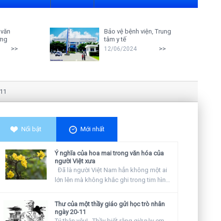
 văn
Bảo vệ bệnh viện, Trung
ởng
tâm y tế
>>
>>
12/06/2024
Nghiên cứu cho thấy: Giáo viên càn
Nổi bật
Mới nhất
Ý nghĩa của hoa mai trong văn hóa của
người Việt xưa
Đã là người Việt Nam hẳn không một ai
lớn lên mà không khắc ghi trong tim hình
ảnh...
Thư của một thầy giáo gửi học trò nhân
ngày 20-11
Tý thân yêu! Thầy biết rằng giờ này em