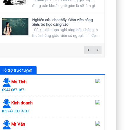
đang băn khoăn ghê gớm là sẽ làm gì
vào ngày...
Nghiên cứu cho thấy: Giáo viên càng
xinh, trò học càng vào
Có khi nào bạn nghĩ rằng nếu chúng ta
thuê những giáo viên có ngoại hình đẹp
hay khuyến...
Hỗ trợ trực tuyến
Ms Tình
0944 067 167
Kinh doanh
(0274) 383 9783
Mr Văn