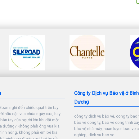
u
Công ty Dịch vụ Bảo vệ ở Bình
Dương
 bạn nghĩ đến chiếc quạt trên tay
i hầu cận vua chúa ngày xưa, hay
công ty dịch vụ bảo vệ, cong ty bao v
 bàn tay của người lớn khi dắt một
bảo vệ công ty, bao ve cong trinh xa
a đường? Không phải ông vua kia
bảo vệ nhà máy, huan luyen bao ve 
mình nóng, không phải em bé kia
nghiep, dich vu bao ve
 tự mình qua đường mà bởi họ cần