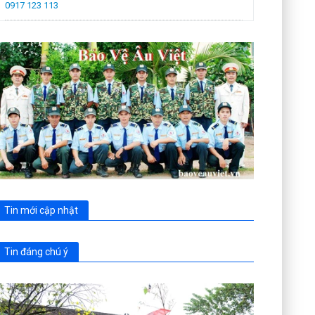
0917 123 113
Tin mới cập nhật
Tin đáng chú ý