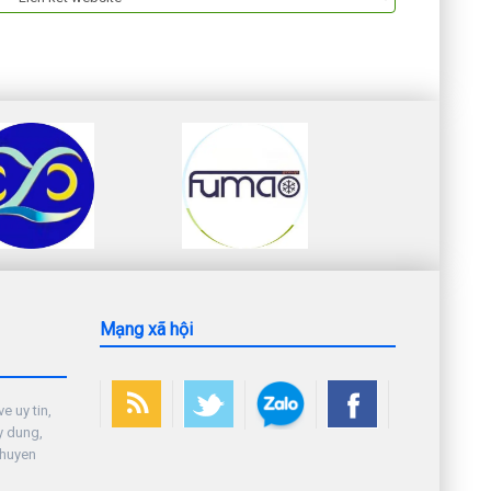
Mạng xã hội
e uy tin,
y dung,
chuyen