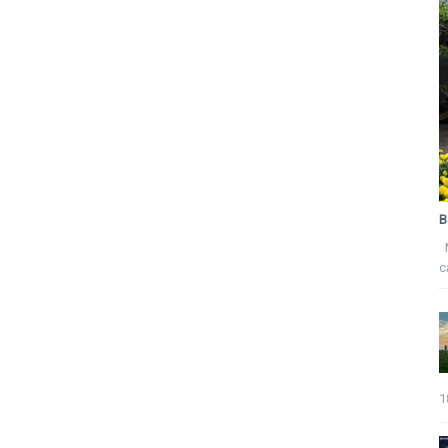
B
M
c
1