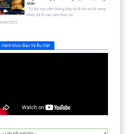
nhân
Từ khi nào rằm tháng Bảy và lễ hội xá tội vong
nhân đã đi vào tâm thức và...
6/09/2025
Hành khúc Bảo Vệ Âu Việt