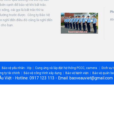
bên cạnh để bảo vệ khi bất trắc.
sống, cái gọi là bất trắc thì ta
Ph
 lường trước được. Công ty Bảo Vệ
AN
ôn nghĩ đến điều đó cũng là nghĩ đến
 cho bạn.
Bảo vệ yếu nhân - Vip
Cung ứng và lắp đặt hệ thống PCCC, camera.
Dịch vụ 
g ty tài chính
Bảo vệ công trình xây dựng
Bảo vệ bệnh viện
Bảo vệ quán ba
Âu Việt - Hotline: 0917 123 113 - Email: baoveauviet@gmail.co