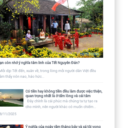
08/02/2026
ạn còn nhớ ý nghĩa tâm linh của Tết Nguyên Đán?
ỗi dịp Tết đến, xuân về, trong lòng mỗi người dân Việt đều
ảm thấy nôn nao, háo hức...
Có tiền hay không tiền đều làm được việc thiện,
quan trọng nhất là ở tấm lòng và cái tâm
Đây chính là cái phúc mà chúng ta tự tạo ra
cho mình, nên người khác có muốn chiếm...
8/11/2025
Ý nghĩa của ngày rằm tháng bảy và xá tội vong