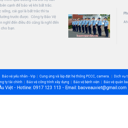
bên cạnh để bảo vệ khi bất trắc.
sống, cái gọi là bất trắc thì ta
Ph
 lường trước được. Công ty Bảo Vệ
AN
ôn nghĩ đến điều đó cũng là nghĩ đến
 cho bạn.
Bảo vệ yếu nhân - Vip
Cung ứng và lắp đặt hệ thống PCCC, camera.
Dịch vụ 
g ty tài chính
Bảo vệ công trình xây dựng
Bảo vệ bệnh viện
Bảo vệ quán ba
Âu Việt - Hotline: 0917 123 113 - Email: baoveauviet@gmail.co