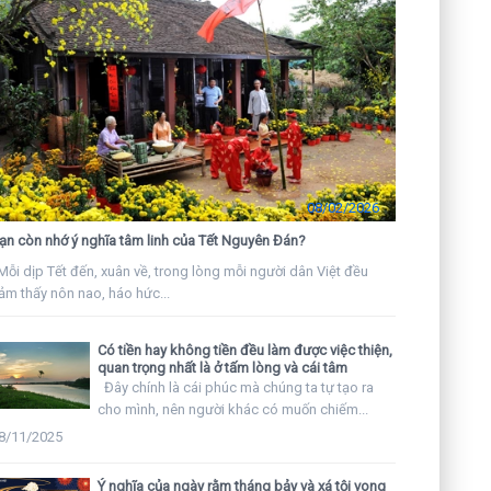
08/02/2026
ạn còn nhớ ý nghĩa tâm linh của Tết Nguyên Đán?
ỗi dịp Tết đến, xuân về, trong lòng mỗi người dân Việt đều
ảm thấy nôn nao, háo hức...
Có tiền hay không tiền đều làm được việc thiện,
quan trọng nhất là ở tấm lòng và cái tâm
Đây chính là cái phúc mà chúng ta tự tạo ra
cho mình, nên người khác có muốn chiếm...
8/11/2025
Ý nghĩa của ngày rằm tháng bảy và xá tội vong