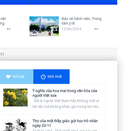
 văn
Bảo vệ bệnh viện, Trung
ởng
tâm y tế
>>
>>
12/06/2024
Nghiên cứu cho thấy: Giáo viên càn
Nổi bật
Mới nhất
Ý nghĩa của hoa mai trong văn hóa của
người Việt xưa
Đã là người Việt Nam hẳn không một ai
lớn lên mà không khắc ghi trong tim hình
ảnh...
Thư của một thầy giáo gửi học trò nhân
ngày 20-11
Tý thân yêu! Thầy biết rằng giờ này em