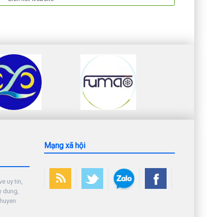
Mạng xã hội
e uy tin,
y dung,
chuyen