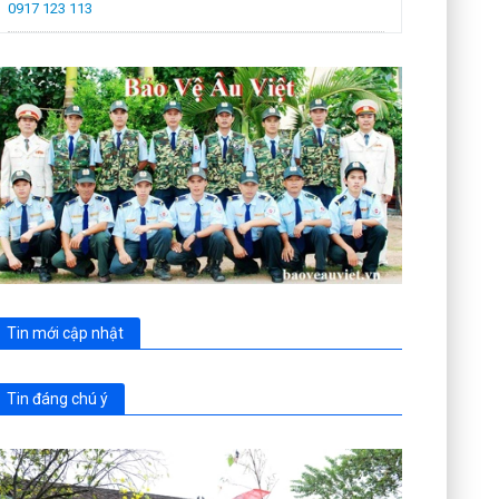
0917 123 113
Tin mới cập nhật
Tin đáng chú ý