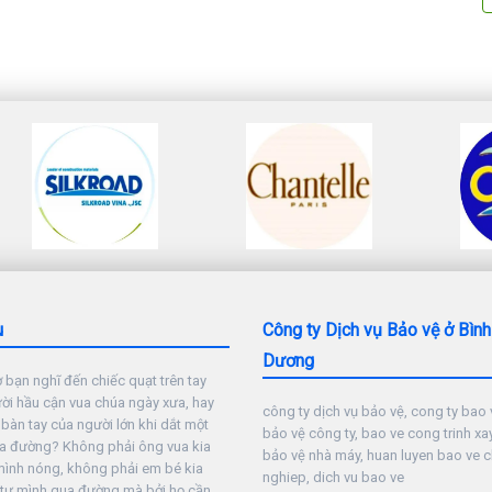
u
Công ty Dịch vụ Bảo vệ ở Bình
Dương
 bạn nghĩ đến chiếc quạt trên tay
i hầu cận vua chúa ngày xưa, hay
công ty dịch vụ bảo vệ, cong ty bao v
 bàn tay của người lớn khi dắt một
bảo vệ công ty, bao ve cong trinh xa
a đường? Không phải ông vua kia
bảo vệ nhà máy, huan luyen bao ve 
mình nóng, không phải em bé kia
nghiep, dich vu bao ve
 tự mình qua đường mà bởi họ cần