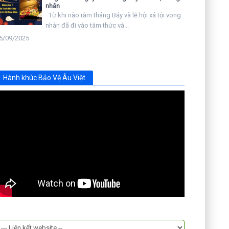
nhân
Từ khi nào rằm tháng Bảy và lễ hội xá tội vong
nhân đã đi vào tâm thức và...
6/09/2025
Hành khúc Bảo Vệ Âu Việt