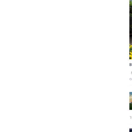
B
M
c
1