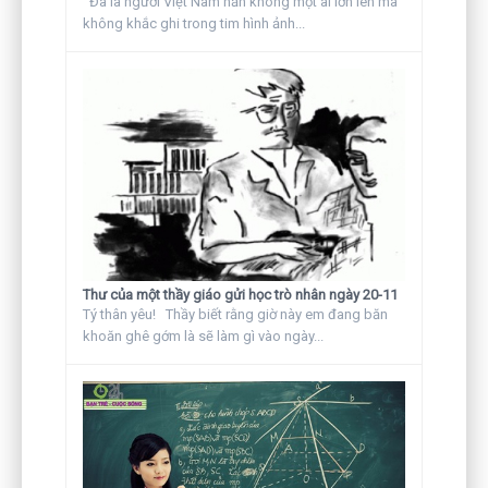
Đã là người Việt Nam hẳn không một ai lớn lên mà
không khắc ghi trong tim hình ảnh...
Thư của một thầy giáo gửi học trò nhân ngày 20-11
Tý thân yêu! Thầy biết rằng giờ này em đang băn
khoăn ghê gớm là sẽ làm gì vào ngày...