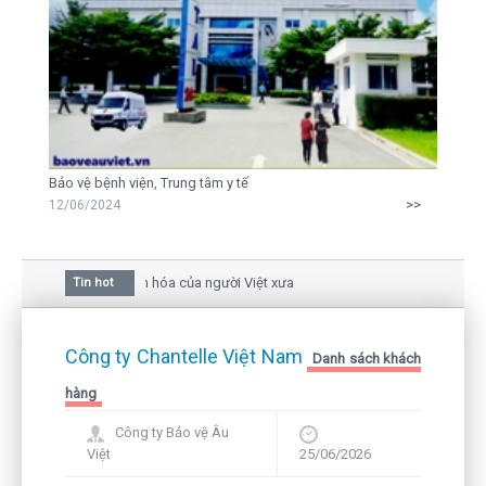
Bảo vệ bệnh viện, Trung tâm y tế
>>
12/06/2024
 hoa mai trong văn hóa của người Việt xưa
Tin hot
u giữa bức thư gửi mẹ của người... tử tù và của CEO
vẫn còn hiện hữu nên không thể sống lặng lẽ
Công ty Chantelle Việt Nam
Danh sách khách
hàng
Công ty Bảo vệ Âu
Việt
25/06/2026