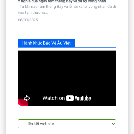
Ý nghĩa của ngày rằm tháng bảy và xá tội vong nhân
Từ khi nào rằm tháng Bảy và lễ hội xá tội vong nhân đã đi
vào tâm thức và...
06/09/2025
Hành khúc Bảo Vệ Âu Việt