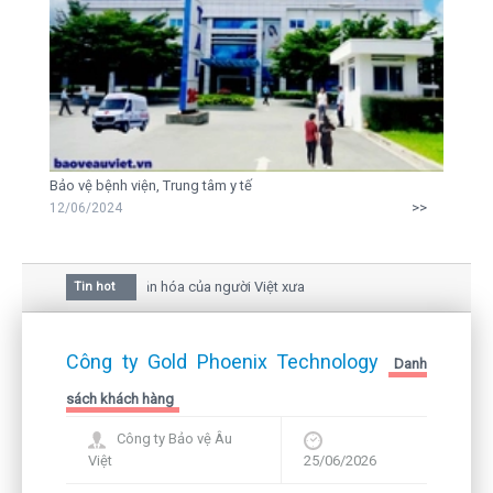
Bảo vệ bệnh viện, Trung tâm y tế
>>
12/06/2024
ủa hoa mai trong văn hóa của người Việt xưa
Tin hot
hau giữa bức thư gửi mẹ của người... tử tù và của CEO
i vẫn còn hiện hữu nên không thể sống lặng lẽ
Công ty Gold Phoenix Technology
Danh
sách khách hàng
Công ty Bảo vệ Âu
Việt
25/06/2026