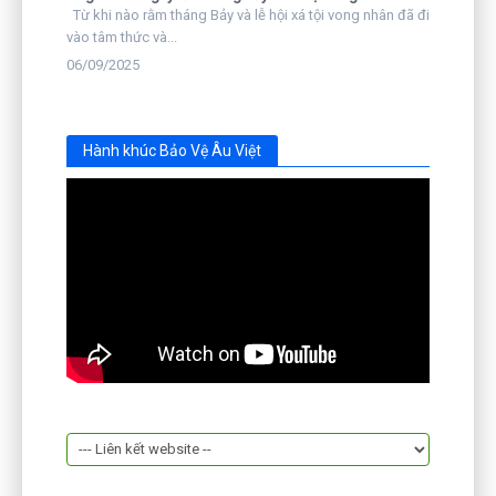
Từ khi nào rằm tháng Bảy và lễ hội xá tội vong nhân đã đi
vào tâm thức và...
06/09/2025
Hành khúc Bảo Vệ Âu Việt