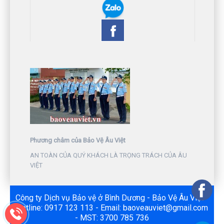
Phương châm của Bảo Vệ Âu Việt
AN TOÀN CỦA QUÝ KHÁCH LÀ TRỌNG TRÁCH CỦA ÂU
VIỆT
Công ty Dịch vụ Bảo vệ ở Bình Dương - Bảo Vệ Âu Việt -
Hotline: 0917 123 113 - Email: baoveauviet@gmail.com
- MST: 3700 785 736