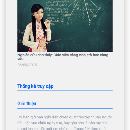
Nghiên cứu cho thấy: Giáo viên càng xinh, trò học càng
vào
06/09/2025
Thống kê truy cập
Giới thiệu
Có bao giờ bạn nghĩ đến chiếc quạt trên tay những người
hầu cận vua chúa ngày xưa, hay gần hơn là bàn tay của
người lớn khi dắt một em nhỏ qua đường? Không phải