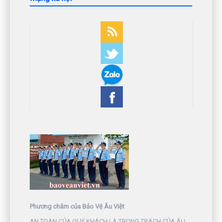
Phương châm của Bảo Vệ Âu Việt
AN TOÀN CỦA QUÝ KHÁCH LÀ TRỌNG TRÁCH CỦA ÂU