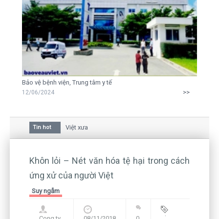
Bảo vệ bệnh viện, Trung tâm y tế
>>
12/06/2024
ăn hóa của người Việt xưa
Thư của mộ
Tin hot
ửi mẹ của người... tử tù và của CEO
Hệ lụy từ 
nên không thể sống lặng lẽ
Bạn có dá
Khôn lỏi – Nét văn hóa tệ hại trong cách
ứng xử của người Việt
Suy ngẫm
Cong ty
08/11/2018
0
Blog
,