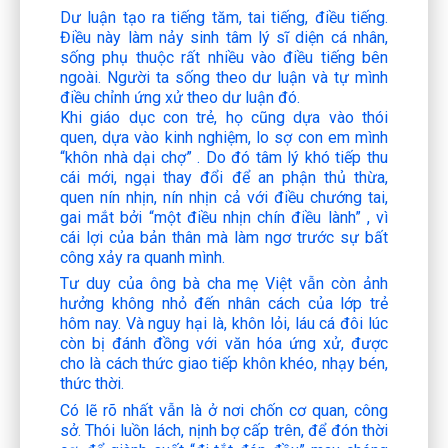
Dư luận tạo ra tiếng tăm, tai tiếng, điều tiếng.
Điều này làm nảy sinh tâm lý sĩ diện cá nhân,
sống phụ thuộc rất nhiều vào điều tiếng bên
ngoài. Người ta sống theo dư luận và tự mình
điều chỉnh ứng xử theo dư luận đó.
Khi giáo dục con trẻ, họ cũng dựa vào thói
quen, dựa vào kinh nghiệm, lo sợ con em mình
“khôn nhà dại chợ”
. Do đó tâm lý khó tiếp thu
cái mới, ngại thay đổi để an phận thủ thừa,
quen nín nhịn, nín nhịn cả với điều chướng tai,
gai mắt bởi
“một điều nhịn chín điều lành”
, vì
cái lợi của bản thân mà làm ngơ trước sự bất
công xảy ra quanh mình.
Tư duy của ông bà cha mẹ Việt vẫn còn ảnh
hưởng không nhỏ đến nhân cách của lớp trẻ
hôm nay. Và nguy hại là, khôn lỏi, láu cá đôi lúc
còn bị đánh đồng với văn hóa ứng xử, được
cho là cách thức giao tiếp khôn khéo, nhạy bén,
thức thời.
Có lẽ rõ nhất vẫn là ở nơi chốn cơ quan, công
sở. Thói luồn lách, nịnh bợ cấp trên, để đón thời