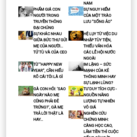
NAM
PHẨM GIÁ CON
SỰ NGUY HIỂM
NGƯỜI TRONG
CỦA MỘT TRÀO
TRUYỀN THÔNG
LƯU "SỐNG ẢO"
ĐẠI CHÚNG
SỰ KHÁC NHAU
HỆ LỤY TỪ VIỆC DU
GIỮA BỨC THƯ GỬI
NHẬP TÙY TIỆN,
MẸ CỦA NGƯỜI...
THIẾU VĂN HÓA
TỬ TÙ VÀ CỦA CEO
CÁC LỄ HỘI NƯỚC
NGOÀI
TỪ "HAPPY NEW
IM LẶNG – SỨC
YEAR", CẦN HIỂU
MẠNH CỦA KẺ
RÕ CÁI TÔI LÀ GÌ
THÔNG MINH HAY
SỰ LẠNH LÙNG?
GÀ CON HỎI: ‘SAO
TƯ DUY TÍCH CỰC -
NGÀY NÀO MẸ
NGUỒN NĂNG
CŨNG PHẢI ĐẺ
LƯỢNG TỰ NHIÊN
TRỨNG?’, GÀ MẸ
VÔ GIÁ
TRẢ LỜI THẬT LÀ
NGHIÊN CỨU
HAY…
CHỨNG MINH:
CÀNG HỌC CAO,
LẮM TIỀN THÌ CUỘC