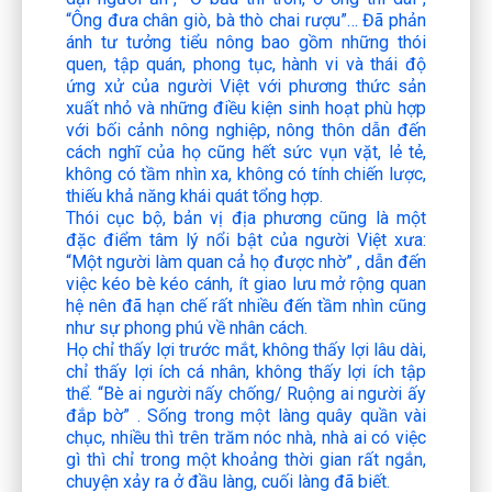
“Ông đưa chân giò, bà thò chai rượu”…
Đã phản
ánh tư tưởng tiểu nông bao gồm những thói
quen, tập quán, phong tục, hành vi và thái độ
ứng xử của người Việt với phương thức sản
xuất nhỏ và những điều kiện sinh hoạt phù hợp
với bối cảnh nông nghiệp, nông thôn dẫn đến
cách nghĩ của họ cũng hết sức vụn vặt, lẻ tẻ,
không có tầm nhìn xa, không có tính chiến lược,
thiếu khả năng khái quát tổng hợp.
Thói cục bộ, bản vị địa phương cũng là một
đặc điểm tâm lý nổi bật của người Việt xưa:
“Một người làm quan cả họ được nhờ”
, dẫn đến
việc kéo bè kéo cánh, ít giao lưu mở rộng quan
hệ nên đã hạn chế rất nhiều đến tầm nhìn cũng
như sự phong phú về nhân cách.
Họ chỉ thấy lợi trước mắt, không thấy lợi lâu dài,
chỉ thấy lợi ích cá nhân, không thấy lợi ích tập
thể.
“Bè ai người nấy chống/ Ruộng ai người ấy
đắp bờ”
. Sống trong một làng quây quần vài
chục, nhiều thì trên trăm nóc nhà, nhà ai có việc
gì thì chỉ trong một khoảng thời gian rất ngắn,
chuyện xảy ra ở đầu làng, cuối làng đã biết.