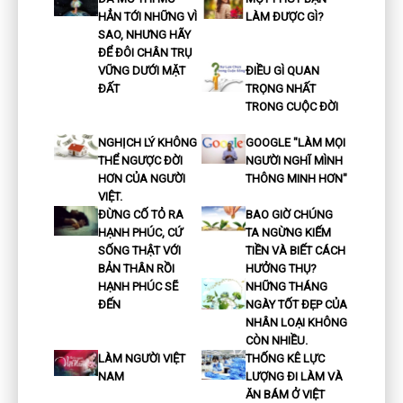
HẲN TỚI NHỮNG VÌ
LÀM ĐƯỢC GÌ?
SAO, NHƯNG HÃY
ĐỂ ĐÔI CHÂN TRỤ
VỮNG DƯỚI MẶT
ĐIỀU GÌ QUAN
ĐẤT
TRỌNG NHẤT
TRONG CUỘC ĐỜI
NGHỊCH LÝ KHÔNG
GOOGLE "LÀM MỌI
THỂ NGƯỢC ĐỜI
NGƯỜI NGHĨ MÌNH
HƠN CỦA NGƯỜI
THÔNG MINH HƠN"
VIỆT.
ĐỪNG CỐ TỎ RA
BAO GIỜ CHÚNG
HẠNH PHÚC, CỨ
TA NGỪNG KIẾM
SỐNG THẬT VỚI
TIỀN VÀ BIẾT CÁCH
BẢN THÂN RỒI
HƯỞNG THỤ?
HẠNH PHÚC SẼ
NHỮNG THÁNG
ĐẾN
NGÀY TỐT ĐẸP CỦA
NHÂN LOẠI KHÔNG
CÒN NHIỀU.
LÀM NGƯỜI VIỆT
THỐNG KÊ LỰC
NAM
LƯỢNG ĐI LÀM VÀ
ĂN BÁM Ở VIỆT