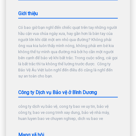
Giới thiệu
Có bao giờ bạn nghĩ đến chiếc quạt trên tay những người
hầu cận vua chúa ngày xưa, hay gần hơn là bàn tay của
người lớn khi dắt một em nhỏ qua đường? Không phải
ông vua kia luôn thấy mình nóng, không phải em bé kia
không thể tự mình qua đường mà bởi họ cần một người
bên cạnh để bảo vệ khi bất trắc. Trong cuộc sống, cái gọi
là bất trắc thì ta không thể lường trước được. Công ty
Bảo Vệ Âu Việt luôn nghĩ đến điều đó cũng là nghĩ đến
sự an toàn cho bạn.
Công ty Dịch vụ Bảo vệ ở Bình Dương
công ty dịch vụ bảo vệ, cong ty bao ve uy tin, bảo vệ
công ty, bao ve cong trinh xay dung, bảo vệ nhà máy,
huan luyen bao ve chuyen nghiep, dich vu bao ve
Mạng xã hội