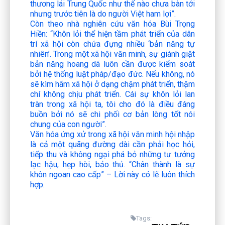
thương lái Trung Quốc như thế nào chưa bàn tới
nhưng trước tiên là do người Việt ham lợi”.
Còn theo nhà nghiên cứu văn hóa Bùi Trọng
Hiền:
“Khôn lỏi thể hiện tầm phát triển của dân
trí xã hội còn chứa đựng nhiều ‘bản năng tự
nhiên’. Trong một xã hội văn minh, sự giành giật
bản năng hoang dã luôn cần được kiểm soát
bởi hệ thống luật pháp/đạo đức. Nếu không, nó
sẽ kìm hãm xã hội ở dạng chậm phát triển, thậm
chí không chịu phát triển. Cái sự khôn lỏi lan
tràn trong xã hội ta, tôi cho đó là điều đáng
buồn bởi nó sẽ chi phối cơ bản lòng tốt nói
chung của con người”.
Văn hóa ứng xử trong xã hội văn minh hội nhập
là cả một quãng đường dài cần phải học hỏi,
tiếp thu và không ngại phá bỏ những tư tưởng
lạc hậu, hẹp hòi, bảo thủ.
“Chân thành là sự
khôn ngoan cao cấp”
– Lời này có lẽ luôn thích
hợp.
Tags: