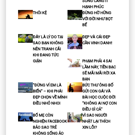
SỐNG CÀNG ÍT
HẠNH PHÚC
THÔI KỆ
ĐỪNG HỜ HỮNG
VỚI ĐỜI NHƯ BỌT
BỂ
ĐÂY LÀ LÝ DO TẠI
ĐẸP VÀ CÁI ĐẸP
SAO BẠN KHÔNG
CẦN VINH DANH!
NÊN TRANH CÃI
KHI ĐANG TỨC
GIẬN
PHẠM PHẢI 4 SAI
LẦM NÀY, TIỀN BẠC
SẼ MÃI MÃI RỜI XA
BẠN
"ĐỪNG VÍ EM LÀ
BỨC THƯ ÔNG BỐ
BIỂN" – KHI PHÁI
GỬI CON GÁI VÀ
ĐẸP CHỌN VỀ MÌNH
BÀI HỌC CUỘC ĐỜI
ĐIỀU NHỎ NHOI
"KHÔNG AI NỢ CON
ĐIỀU GÌ CẢ"
BỐ MẸ CÒN
VÌ SAO NGƯỜI
NGHIỆN FACEBOOK
NHẬT LẠI THÍCH
BẢO SAO TRẺ
XIN LỖI?
KHÔNG SỐNG ẢO