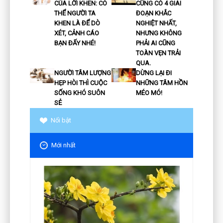
CỦA LỜI KHEN: CÓ
CŨNG CÓ 4 GIAI
THỂ NGƯỜI TA
ĐOẠN KHẮC
KHEN LÀ ĐỂ DÒ
NGHIỆT NHẤT,
XÉT, CẢNH CÁO
NHƯNG KHÔNG
BẠN ĐẤY NHÉ!
PHẢI AI CŨNG
TOÀN VẸN TRẢI
QUA.
NGƯỜI TÂM LƯỢNG
DỪNG LẠI ĐI
HẸP HÒI THÌ CUỘC
NHỮNG TÂM HỒN
SỐNG KHÓ SUÔN
MÉO MÓ!
SẺ
Nổi bật
Mới nhất