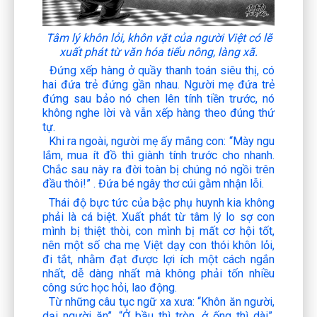
Tâm lý khôn lỏi, khôn vặt của người Việt có lẽ
xuất phát từ văn hóa tiểu nông, làng xã.
Đứng xếp hàng ở quầy thanh toán siêu thị, có
hai đứa trẻ đứng gần nhau. Người mẹ đứa trẻ
đứng sau bảo nó chen lên tính tiền trước, nó
không nghe lời và vẫn xếp hàng theo đúng thứ
tự.
Khi ra ngoài, người mẹ ấy mắng con:
“Mày ngu
lắm, mua ít đồ thì giành tính trước cho nhanh.
Chắc sau này ra đời toàn bị chúng nó ngồi trên
đầu thôi!”
. Đứa bé ngây thơ cúi gằm nhận lỗi.
Thái độ bực tức của bậc phụ huynh kia không
phải là cá biệt. Xuất phát từ tâm lý lo sợ con
mình bị thiệt thòi, con mình bị mất cơ hội tốt,
nên một số cha mẹ Việt dạy con thói khôn lỏi,
đi tắt, nhằm đạt được lợi ích một cách ngắn
nhất, dễ dàng nhất mà không phải tốn nhiều
công sức học hỏi, lao động.
Từ những câu tục ngữ xa xưa:
“Khôn ăn người,
dại người ăn”, “Ở bầu thì tròn, ở ống thì dài”,