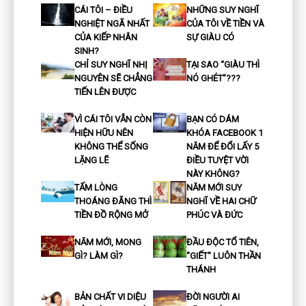
CÁI TÔI – ĐIỀU
NHỮNG SUY NGHĨ
NGHIỆT NGÃ NHẤT
CỦA TÔI VỀ TIỀN VÀ
CỦA KIẾP NHÂN
SỰ GIÀU CÓ
SINH?
CHỈ SUY NGHĨ NHỊ
TẠI SAO “GIÀU THÌ
NGUYÊN SẼ CHẲNG
NÓ GHÉT”???
TIẾN LÊN ĐƯỢC
VÌ CÁI TÔI VẪN CÒN
BẠN CÓ DÁM
HIỆN HỮU NÊN
KHÓA FACEBOOK 1
KHÔNG THỂ SỐNG
NĂM ĐỂ ĐỔI LẤY 5
LẶNG LẼ
ĐIỀU TUYỆT VỜI
NÀY KHÔNG?
TẤM LÒNG
NĂM MỚI SUY
THOÁNG ĐÃNG THÌ
NGHĨ VỀ HAI CHỮ
TIỀN ĐỒ RỘNG MỞ
PHÚC VÀ ĐỨC
NĂM MỚI, MONG
ĐẦU ĐỘC TỔ TIÊN,
GÌ? LÀM GÌ?
"GIẾT" LUÔN THẦN
THÁNH
BẢN CHẤT VI DIỆU
ĐỜI NGƯỜI AI