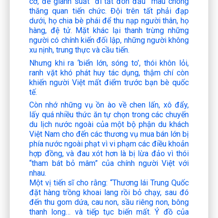
cơ, để giành suất “đi tắt đón đầu” mau chóng
thăng quan tiến chức. Đội trên tất phải đạp
dưới, họ chia bè phái để thu nạp người thân, họ
hàng, đệ tử. Mặt khác lại thanh trừng những
người có chính kiến đối lập, những người không
xu nịnh, trung thực và cầu tiến.
Nhưng khi ra ‘biển lớn, sóng to’, thói khôn lỏi,
ranh vặt khó phát huy tác dụng, thậm chí còn
khiến người Việt mất điểm trước bạn bè quốc
tế.
Còn nhớ những vụ ồn ào về chen lấn, xô đẩy,
lấy quá nhiều thức ăn tự chọn trong các chuyến
du lịch nước ngoài của một bộ phận du khách
Việt Nam cho đến các thương vụ mua bán lớn bị
phía nước ngoài phạt vì vi phạm các điều khoản
hợp đồng, và đau xót hơn là bị lừa đảo vì thói
“tham bát bỏ mâm” của chính người Việt với
nhau.
Một vị tiến sĩ cho rằng:
“Thương lái Trung Quốc
đặt hàng trồng khoai lang rồi bỏ chạy, sau đó
đến thu gom dứa, cau non, sầu riêng non, bông
thanh long… và tiếp tục biến mất. Ý đồ của