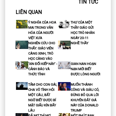
TIN TỨC
LIÊN QUAN
Ý NGHĨA CỦA HOA
THƯ CỦA MỘT
MAI TRONG VĂN
THẦY GIÁO GỬI
HÓA CỦA NGƯỜI
HỌC TRÒ NHÂN
VIỆT XƯA
NGÀY 20-11
NGHIÊN CỨU CHO
NGHỀ THẦY
THẤY: GIÁO VIÊN
CÀNG XINH, TRÒ
HỌC CÀNG VÀO
‘XIN ĐỔI KIẾP NÀY’ -
GIAN NAN HOẠN
CẢNH BÁO VÀ
NẠN MỚI BIẾT
THỨC TỈNH
ĐƯỢC LÒNG NGƯỜI
TẮM CHO CON GÁI,
MUỐN THÀNH
CHA VÔ TÌNH HỎI
CÔNG VÀ GIÀU CÓ,
MỘT CÂU, BẤT
ĐỪNG BỎ QUA LỜI
NGỜ BIẾT ĐƯỢC BÍ
KHUYÊN ĐẮT GIÁ
MẬT GIẤU KÍN BẤY
NÀY CỦA DONALD
LÂU
TRUMP
ĐÃ MƠ THÌ MƠ
MỘT PHÚT BẠN