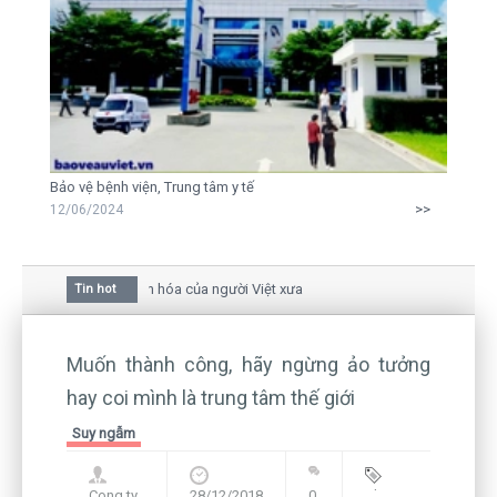
Bảo vệ bệnh viện, Trung tâm y tế
>>
12/06/2024
 hoa mai trong văn hóa của người Việt xưa
Tin hot
u giữa bức thư gửi mẹ của người... tử tù và của CEO
ẫn còn hiện hữu nên không thể sống lặng lẽ
Muốn thành công, hãy ngừng ảo tưởng
hay coi mình là trung tâm thế giới
Suy ngẫm
Cong ty
28/12/2018
0
Blog
,