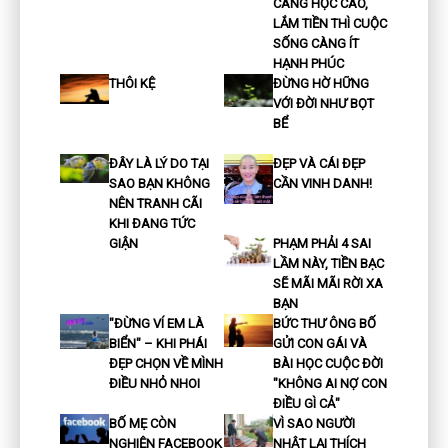
CÀNG HỌC CAO,
LẮM TIỀN THÌ CUỘC
SỐNG CÀNG ÍT
HẠNH PHÚC
THÔI KỆ
ĐỪNG HỜ HỮNG
VỚI ĐỜI NHƯ BỌT
BỂ
ĐÂY LÀ LÝ DO TẠI
ĐẸP VÀ CÁI ĐẸP
SAO BẠN KHÔNG
CẦN VINH DANH!
NÊN TRANH CÃI
KHI ĐANG TỨC
GIẬN
PHẠM PHẢI 4 SAI
LẦM NÀY, TIỀN BẠC
SẼ MÃI MÃI RỜI XA
BẠN
"ĐỪNG VÍ EM LÀ
BỨC THƯ ÔNG BỐ
BIỂN" – KHI PHÁI
GỬI CON GÁI VÀ
ĐẸP CHỌN VỀ MÌNH
BÀI HỌC CUỘC ĐỜI
ĐIỀU NHỎ NHOI
"KHÔNG AI NỢ CON
ĐIỀU GÌ CẢ"
BỐ MẸ CÒN
VÌ SAO NGƯỜI
NGHIỆN FACEBOOK
NHẬT LẠI THÍCH