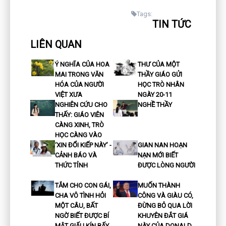
Tags:
TIN TỨC
LIÊN QUAN
Ý NGHĨA CỦA HOA
THƯ CỦA MỘT
MAI TRONG VĂN
THẦY GIÁO GỬI
HÓA CỦA NGƯỜI
HỌC TRÒ NHÂN
VIỆT XƯA
NGÀY 20-11
NGHIÊN CỨU CHO
NGHỀ THẦY
THẤY: GIÁO VIÊN
CÀNG XINH, TRÒ
HỌC CÀNG VÀO
‘XIN ĐỔI KIẾP NÀY’ -
GIAN NAN HOẠN
CẢNH BÁO VÀ
NẠN MỚI BIẾT
THỨC TỈNH
ĐƯỢC LÒNG NGƯỜI
TẮM CHO CON GÁI,
MUỐN THÀNH
CHA VÔ TÌNH HỎI
CÔNG VÀ GIÀU CÓ,
MỘT CÂU, BẤT
ĐỪNG BỎ QUA LỜI
NGỜ BIẾT ĐƯỢC BÍ
KHUYÊN ĐẮT GIÁ
MẬT GIẤU KÍN BẤY
NÀY CỦA DONALD