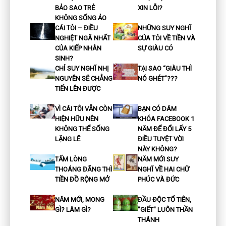
BẢO SAO TRẺ
XIN LỖI?
KHÔNG SỐNG ẢO
CÁI TÔI – ĐIỀU
NHỮNG SUY NGHĨ
NGHIỆT NGÃ NHẤT
CỦA TÔI VỀ TIỀN VÀ
CỦA KIẾP NHÂN
SỰ GIÀU CÓ
SINH?
CHỈ SUY NGHĨ NHỊ
TẠI SAO “GIÀU THÌ
NGUYÊN SẼ CHẲNG
NÓ GHÉT”???
TIẾN LÊN ĐƯỢC
VÌ CÁI TÔI VẪN CÒN
BẠN CÓ DÁM
HIỆN HỮU NÊN
KHÓA FACEBOOK 1
KHÔNG THỂ SỐNG
NĂM ĐỂ ĐỔI LẤY 5
LẶNG LẼ
ĐIỀU TUYỆT VỜI
NÀY KHÔNG?
TẤM LÒNG
NĂM MỚI SUY
THOÁNG ĐÃNG THÌ
NGHĨ VỀ HAI CHỮ
TIỀN ĐỒ RỘNG MỞ
PHÚC VÀ ĐỨC
NĂM MỚI, MONG
ĐẦU ĐỘC TỔ TIÊN,
GÌ? LÀM GÌ?
"GIẾT" LUÔN THẦN
THÁNH