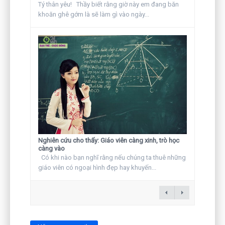
Tý thân yêu! Thầy biết rằng giờ này em đang băn
khoăn ghê gớm là sẽ làm gì vào ngày...
Nghiên cứu cho thấy: Giáo viên càng xinh, trò học
càng vào
Có khi nào bạn nghĩ rằng nếu chúng ta thuê những
giáo viên có ngoại hình đẹp hay khuyến...