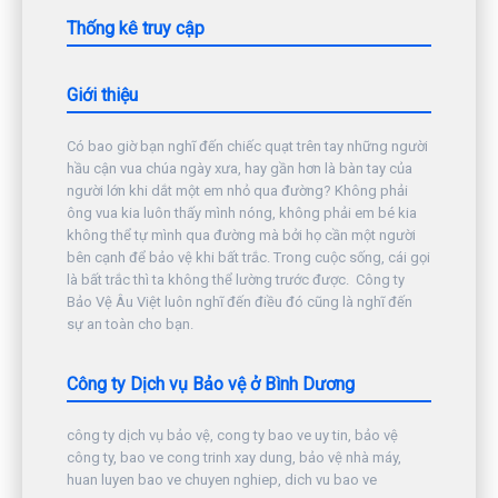
Thống kê truy cập
Giới thiệu
Có bao giờ bạn nghĩ đến chiếc quạt trên tay những người
hầu cận vua chúa ngày xưa, hay gần hơn là bàn tay của
người lớn khi dắt một em nhỏ qua đường? Không phải
ông vua kia luôn thấy mình nóng, không phải em bé kia
không thể tự mình qua đường mà bởi họ cần một người
bên cạnh để bảo vệ khi bất trắc. Trong cuộc sống, cái gọi
là bất trắc thì ta không thể lường trước được. Công ty
Bảo Vệ Âu Việt luôn nghĩ đến điều đó cũng là nghĩ đến
sự an toàn cho bạn.
Công ty Dịch vụ Bảo vệ ở Bình Dương
công ty dịch vụ bảo vệ, cong ty bao ve uy tin, bảo vệ
công ty, bao ve cong trinh xay dung, bảo vệ nhà máy,
huan luyen bao ve chuyen nghiep, dich vu bao ve