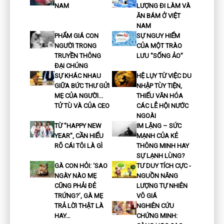
NAM
LƯỢNG ĐI LÀM VÀ
ĂN BÁM Ở VIỆT
NAM
PHẨM GIÁ CON
SỰ NGUY HIỂM
NGƯỜI TRONG
CỦA MỘT TRÀO
TRUYỀN THÔNG
LƯU "SỐNG ẢO"
ĐẠI CHÚNG
SỰ KHÁC NHAU
HỆ LỤY TỪ VIỆC DU
GIỮA BỨC THƯ GỬI
NHẬP TÙY TIỆN,
MẸ CỦA NGƯỜI...
THIẾU VĂN HÓA
TỬ TÙ VÀ CỦA CEO
CÁC LỄ HỘI NƯỚC
NGOÀI
TỪ "HAPPY NEW
IM LẶNG – SỨC
YEAR", CẦN HIỂU
MẠNH CỦA KẺ
RÕ CÁI TÔI LÀ GÌ
THÔNG MINH HAY
SỰ LẠNH LÙNG?
GÀ CON HỎI: ‘SAO
TƯ DUY TÍCH CỰC -
NGÀY NÀO MẸ
NGUỒN NĂNG
CŨNG PHẢI ĐẺ
LƯỢNG TỰ NHIÊN
TRỨNG?’, GÀ MẸ
VÔ GIÁ
TRẢ LỜI THẬT LÀ
NGHIÊN CỨU
HAY…
CHỨNG MINH: