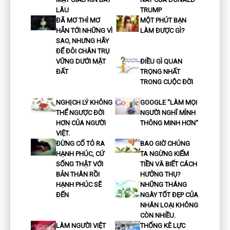
LÂU
TRUMP
ĐÃ MƠ THÌ MƠ
MỘT PHÚT BẠN
HẲN TỚI NHỮNG VÌ
LÀM ĐƯỢC GÌ?
SAO, NHƯNG HÃY
ĐỂ ĐÔI CHÂN TRỤ
VỮNG DƯỚI MẶT
ĐIỀU GÌ QUAN
ĐẤT
TRỌNG NHẤT
TRONG CUỘC ĐỜI
NGHỊCH LÝ KHÔNG
GOOGLE "LÀM MỌI
THỂ NGƯỢC ĐỜI
NGƯỜI NGHĨ MÌNH
HƠN CỦA NGƯỜI
THÔNG MINH HƠN"
VIỆT.
ĐỪNG CỐ TỎ RA
BAO GIỜ CHÚNG
HẠNH PHÚC, CỨ
TA NGỪNG KIẾM
SỐNG THẬT VỚI
TIỀN VÀ BIẾT CÁCH
BẢN THÂN RỒI
HƯỞNG THỤ?
HẠNH PHÚC SẼ
NHỮNG THÁNG
ĐẾN
NGÀY TỐT ĐẸP CỦA
NHÂN LOẠI KHÔNG
CÒN NHIỀU.
LÀM NGƯỜI VIỆT
THỐNG KÊ LỰC