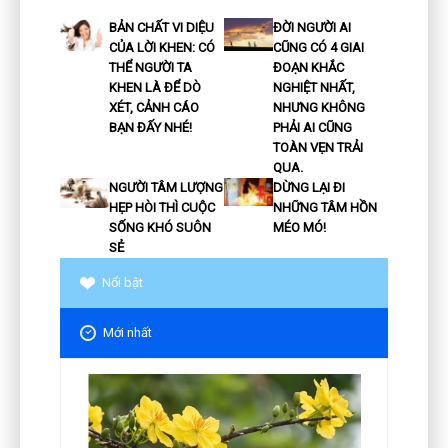
BẢN CHẤT VI DIỆU
ĐỜI NGƯỜI AI
CỦA LỜI KHEN: CÓ
CŨNG CÓ 4 GIAI
THỂ NGƯỜI TA
ĐOẠN KHẮC
KHEN LÀ ĐỂ DÒ
NGHIỆT NHẤT,
XÉT, CẢNH CÁO
NHƯNG KHÔNG
BẠN ĐẤY NHÉ!
PHẢI AI CŨNG
TOÀN VẸN TRẢI
QUA.
NGƯỜI TÂM LƯỢNG
DỪNG LẠI ĐI
HẸP HÒI THÌ CUỘC
NHỮNG TÂM HỒN
SỐNG KHÓ SUÔN
MÉO MÓ!
SẺ
Nổi bật
Mới nhất