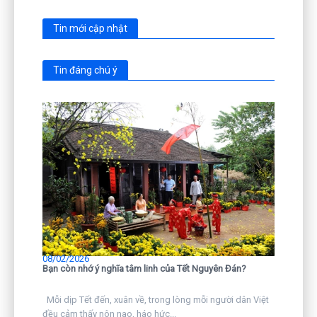
Tin mới cập nhật
Tin đáng chú ý
08/02/2026
Bạn còn nhớ ý nghĩa tâm linh của Tết Nguyên Đán?
Mỗi dịp Tết đến, xuân về, trong lòng mỗi người dân Việt
đều cảm thấy nôn nao, háo hức...