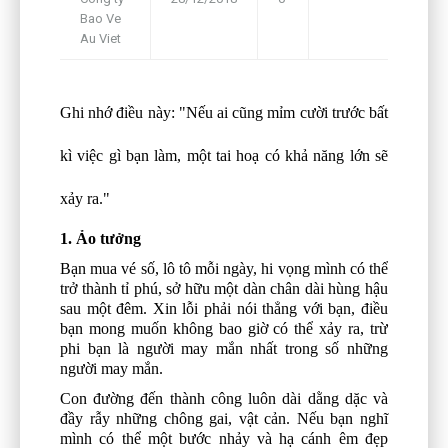
Bao Ve
Framework
Au Viet
Ghi nhớ điều này: "Nếu ai cũng mỉm cười trước bất
kì việc gì bạn làm, một tai hoạ có khả năng lớn sẽ
xảy ra."
1. Ảo tưởng
Bạn mua vé số, lô tô mỗi ngày, hi vọng mình có thể
trở thành tỉ phú, sở hữu một dàn chân dài hùng hậu
sau một đêm. Xin lỗi phải nói thẳng với bạn, điều
bạn mong muốn không bao giờ có thể xảy ra, trừ
phi bạn là người may mắn nhất trong số những
người may mắn.
Con đường đến thành công luôn dài dằng dặc và
đầy rẫy những chông gai, vật cản. Nếu bạn nghĩ
mình có thể một bước nhảy và hạ cánh êm đẹp