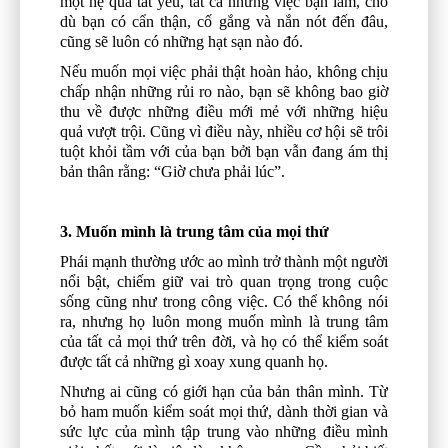
một hệ quả tất yếu, tất cả những việc bạn làm, cho
dù bạn có cẩn thận, cố gắng và nắn nót đến đâu,
cũng sẽ luôn có những hạt sạn nào đó.
Nếu muốn mọi việc phải thật hoàn hảo, không chịu
chấp nhận những rủi ro nào, bạn sẽ không bao giờ
thu về được những điều mới mẻ với những hiệu
quả vượt trội. Cũng vì điều này, nhiều cơ hội sẽ trôi
tuột khỏi tầm với của bạn bởi bạn vẫn đang ám thị
bản thân rằng: “Giờ chưa phải lúc”.
3. Muốn mình là trung tâm của mọi thứ
Phái mạnh thường ước ao mình trở thành một người
nổi bật, chiếm giữ vai trò quan trọng trong cuộc
sống cũng như trong công việc. Có thể không nói
ra, nhưng họ luôn mong muốn mình là trung tâm
của tất cả mọi thứ trên đời, và họ có thể kiểm soát
được tất cả những gì xoay xung quanh họ.
Nhưng ai cũng có giới hạn của bản thân mình. Từ
bỏ ham muốn kiểm soát mọi thứ, dành thời gian và
sức lực của mình tập trung vào những điều mình