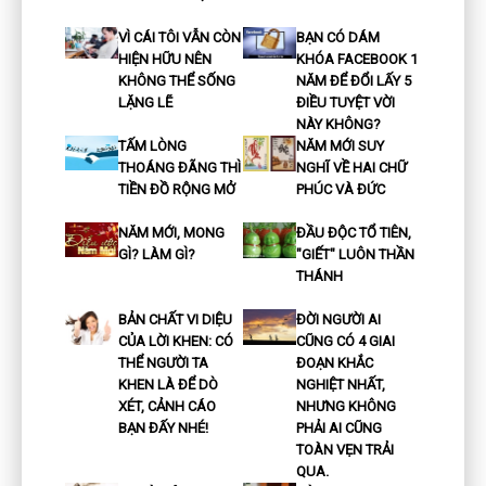
VÌ CÁI TÔI VẪN CÒN
BẠN CÓ DÁM
HIỆN HỮU NÊN
KHÓA FACEBOOK 1
KHÔNG THỂ SỐNG
NĂM ĐỂ ĐỔI LẤY 5
LẶNG LẼ
ĐIỀU TUYỆT VỜI
NÀY KHÔNG?
TẤM LÒNG
NĂM MỚI SUY
THOÁNG ĐÃNG THÌ
NGHĨ VỀ HAI CHỮ
TIỀN ĐỒ RỘNG MỞ
PHÚC VÀ ĐỨC
NĂM MỚI, MONG
ĐẦU ĐỘC TỔ TIÊN,
GÌ? LÀM GÌ?
"GIẾT" LUÔN THẦN
THÁNH
BẢN CHẤT VI DIỆU
ĐỜI NGƯỜI AI
CỦA LỜI KHEN: CÓ
CŨNG CÓ 4 GIAI
THỂ NGƯỜI TA
ĐOẠN KHẮC
KHEN LÀ ĐỂ DÒ
NGHIỆT NHẤT,
XÉT, CẢNH CÁO
NHƯNG KHÔNG
BẠN ĐẤY NHÉ!
PHẢI AI CŨNG
TOÀN VẸN TRẢI
QUA.