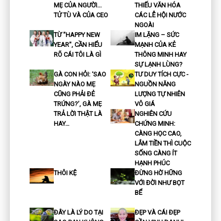
MẸ CỦA NGƯỜI...
THIẾU VĂN HÓA
TỬ TÙ VÀ CỦA CEO
CÁC LỄ HỘI NƯỚC
NGOÀI
TỪ "HAPPY NEW
IM LẶNG – SỨC
YEAR", CẦN HIỂU
MẠNH CỦA KẺ
RÕ CÁI TÔI LÀ GÌ
THÔNG MINH HAY
SỰ LẠNH LÙNG?
GÀ CON HỎI: ‘SAO
TƯ DUY TÍCH CỰC -
NGÀY NÀO MẸ
NGUỒN NĂNG
CŨNG PHẢI ĐẺ
LƯỢNG TỰ NHIÊN
TRỨNG?’, GÀ MẸ
VÔ GIÁ
TRẢ LỜI THẬT LÀ
NGHIÊN CỨU
HAY…
CHỨNG MINH:
CÀNG HỌC CAO,
LẮM TIỀN THÌ CUỘC
SỐNG CÀNG ÍT
HẠNH PHÚC
THÔI KỆ
ĐỪNG HỜ HỮNG
VỚI ĐỜI NHƯ BỌT
BỂ
ĐÂY LÀ LÝ DO TẠI
ĐẸP VÀ CÁI ĐẸP