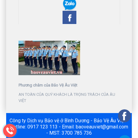
Phương châm của Bảo Vệ Âu Việt
AN TOÀN CỦA QUÝ KHÁCH LÀ TRỌNG TRÁCH CỦA ÂU
VIỆT
Công ty Dịch vụ Bảo vệ ở Bình Dương - Bảo Vệ Âu Việt -
Hotline: 0917 123 113 - Email: baoveauviet@gmail.com
- MST: 3700 785 736