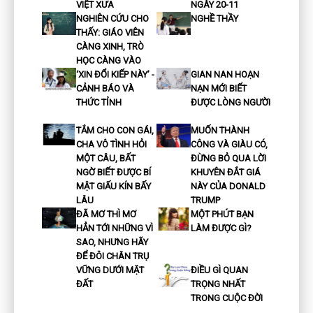
VIỆT XƯA
NGÀY 20-11
NGHIÊN CỨU CHO
NGHỀ THẦY
THẤY: GIÁO VIÊN
CÀNG XINH, TRÒ
HỌC CÀNG VÀO
‘XIN ĐỔI KIẾP NÀY’ -
GIAN NAN HOẠN
CẢNH BÁO VÀ
NẠN MỚI BIẾT
THỨC TỈNH
ĐƯỢC LÒNG NGƯỜI
TẮM CHO CON GÁI,
MUỐN THÀNH
CHA VÔ TÌNH HỎI
CÔNG VÀ GIÀU CÓ,
MỘT CÂU, BẤT
ĐỪNG BỎ QUA LỜI
NGỜ BIẾT ĐƯỢC BÍ
KHUYÊN ĐẮT GIÁ
MẬT GIẤU KÍN BẤY
NÀY CỦA DONALD
LÂU
TRUMP
ĐÃ MƠ THÌ MƠ
MỘT PHÚT BẠN
HẲN TỚI NHỮNG VÌ
LÀM ĐƯỢC GÌ?
SAO, NHƯNG HÃY
ĐỂ ĐÔI CHÂN TRỤ
VỮNG DƯỚI MẶT
ĐIỀU GÌ QUAN
ĐẤT
TRỌNG NHẤT
TRONG CUỘC ĐỜI