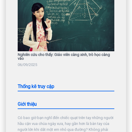
Nghiên cứu cho thấy: Giáo viên càng xinh, trò học càng
vào
06/09/2025
Thống kê truy cập
Giới thiệu
Có bao giờ bạn nghĩ đến chiếc quạt trên tay những người
hầu cận vua chúa ngày xưa, hay gần hơn là bàn tay của
người lớn khi dắt một em nhỏ qua đường? Không phải