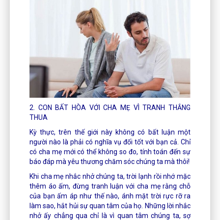
2. CON BẤT HÒA VỚI CHA MẸ VÌ TRANH THẮNG
THUA
Kỳ thực, trên thế giới này không có bất luận một
người nào là phải có nghĩa vụ đối tốt với bạn cả. Chỉ
có cha mẹ mới có thể không so đo, tính toán đến sự
báo đáp mà yêu thương chăm sóc chúng ta mà thôi!
Khi cha mẹ nhắc nhở chúng ta, trời lạnh rồi nhớ mặc
thêm áo ấm, đừng tranh luận với cha mẹ rằng chỗ
của bạn ấm áp như thế nào, ánh mặt trời rực rỡ ra
làm sao, hắt hủi sự quan tâm của họ. Những lời nhắc
nhở ấy chẳng qua chỉ là vì quan tâm chúng ta, sợ