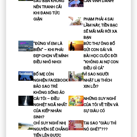
SAO BẠN KHÔNG
CẦN VINH DANH!
NÊN TRANH CÃI
KHI ĐANG TỨC
GIẬN
PHẠM PHẢI 4 SAI
LẦM NÀY, TIỀN BẠC
SẼ MÃI MÃI RỜI XA
BẠN
"ĐỪNG VÍ EM LÀ
BỨC THƯ ÔNG BỐ
BIỂN" – KHI PHÁI
GỬI CON GÁI VÀ
ĐẸP CHỌN VỀ MÌNH
BÀI HỌC CUỘC ĐỜI
ĐIỀU NHỎ NHOI
"KHÔNG AI NỢ CON
ĐIỀU GÌ CẢ"
BỐ MẸ CÒN
VÌ SAO NGƯỜI
NGHIỆN FACEBOOK
NHẬT LẠI THÍCH
BẢO SAO TRẺ
XIN LỖI?
KHÔNG SỐNG ẢO
CÁI TÔI – ĐIỀU
NHỮNG SUY NGHĨ
NGHIỆT NGÃ NHẤT
CỦA TÔI VỀ TIỀN VÀ
CỦA KIẾP NHÂN
SỰ GIÀU CÓ
SINH?
CHỈ SUY NGHĨ NHỊ
TẠI SAO “GIÀU THÌ
NGUYÊN SẼ CHẲNG
NÓ GHÉT”???
TIẾN LÊN ĐƯỢC