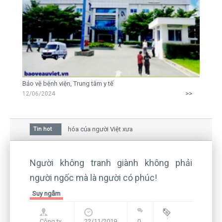
Bảo vệ bệnh viện, Trung tâm y tế
>>
12/06/2024
hoa mai trong văn hóa của người Việt xưa
Tin hot
 giữa bức thư gửi mẹ của người... tử tù và của CEO
ẫn còn hiện hữu nên không thể sống lặng lẽ
Người không tranh giành không phải
người ngốc mà là người có phúc!
Suy ngẫm
Công ty
22/11/2019
0
Blog
,