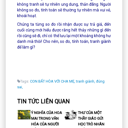
không tranh sẽ tự nhiên ung dung, thản đãng. Người
không so đo, tính toán sẽ thường tự nhiên mà vui vẻ,
khoái hoạt.
Chúng ta từng so đo rồi nhận được sự trả giá, đến
cuối cùng mới hiểu được rằng hết thảy những gì đến
rồi cũng sẽ đi, chỉ có thể lưu lại một khoảng không hư
danh mà thôi! Cho nên, so đo, tính toán, tranh giành
để làm gì?
Tags:
CON BẤT HÒA VỚI CHA MẸ,
tranh giành,
đúng
sai,
TIN TỨC LIÊN QUAN
Ý NGHĨA CỦA HOA
THƯ CỦA MỘT
MAI TRONG VĂN
THẦY GIÁO GỬI
HÓA CỦA NGƯỜI
HỌC TRÒ NHÂN