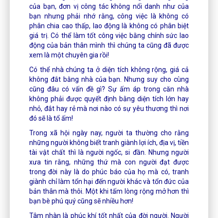
của bạn, đơn vị công tác không nổi danh như của
bạn nhưng phải nhớ rằng, công việc là không có
phân chia cao thấp, lao động là không có phân biệt
giá trị. Có thể làm tốt công việc bằng chính sức lao
động của bản thân mình thì chúng ta cũng đã được
xem là một chuyên gia rồi!
Có thể nhà chúng ta ở diện tích không rộng, giá cả
không đắt bằng nhà của bạn. Nhưng suy cho cùng
cũng đâu có vấn đề gì? Sự ấm áp trong căn nhà
không phải được quyết định bằng diện tích lớn hay
nhỏ, đắt hay rẻ mà nơi nào có sự yêu thương thì nơi
đó sẽ là tổ ấm!
Trong xã hội ngày nay, người ta thường cho rằng
những người không biết tranh giành lợi ích, địa vị, tiền
tài vật chất thì là người ngốc, si đần. Nhưng người
xưa tin rằng, những thứ mà con người đạt được
trong đời này là do phúc báo của họ mà có, tranh
giành chỉ làm tổn hại đến người khác và tổn đức của
bản thân mà thôi. Một khi tấm lòng rộng mở hơn thì
bạn bè phú quý cũng sẽ nhiều hơn!
Tâm nhàn là phúc khí tốt nhất của đời người. Người