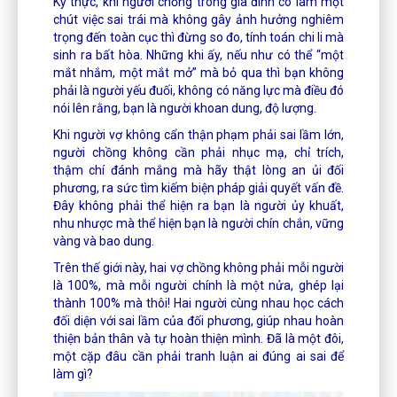
Kỳ thực, khi người chồng trong gia đình có làm một
chút việc sai trái mà không gây ảnh hưởng nghiêm
trọng đến toàn cục thì đừng so đo, tính toán chi li mà
sinh ra bất hòa. Những khi ấy, nếu như có thể “một
mắt nhắm, một mắt mở” mà bỏ qua thì bạn không
phải là người yếu đuối, không có năng lực mà điều đó
nói lên rằng, bạn là người khoan dung, độ lượng.
Khi người vợ không cẩn thận phạm phải sai lầm lớn,
người chồng không cần phải nhục mạ, chỉ trích,
thậm chí đánh mắng mà hãy thật lòng an ủi đối
phương, ra sức tìm kiếm biện pháp giải quyết vấn đề.
Đây không phải thể hiện ra bạn là người ủy khuất,
nhu nhược mà thể hiện bạn là người chín chắn, vững
vàng và bao dung.
Trên thế giới này, hai vợ chồng không phải mỗi người
là 100%, mà mỗi người chính là một nửa, ghép lại
thành 100% mà thôi! Hai người cùng nhau học cách
đối diện với sai lầm của đối phương, giúp nhau hoàn
thiện bản thân và tự hoàn thiện mình. Đã là một đôi,
một cặp đâu cần phải tranh luận ai đúng ai sai để
làm gì?