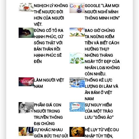
NGHỊCH LÝ KHÔNG
GOOGLE "LÀM MỌI
THỂ NGƯỢC ĐỜI
NGƯỜI NGHĨ MÌNH
HƠN CỦA NGƯỜI
THÔNG MINH HƠN"
VIỆT.
ĐỪNG CỐ TỎ RA
BAO GIỜ CHÚNG
HẠNH PHÚC, CỨ
TA NGỪNG KIẾM
SỐNG THẬT VỚI
TIỀN VÀ BIẾT CÁCH
BẢN THÂN RỒI
HƯỞNG THỤ?
HẠNH PHÚC SẼ
NHỮNG THÁNG
ĐẾN
NGÀY TỐT ĐẸP CỦA
NHÂN LOẠI KHÔNG
CÒN NHIỀU.
LÀM NGƯỜI VIỆT
THỐNG KÊ LỰC
NAM
LƯỢNG ĐI LÀM VÀ
ĂN BÁM Ở VIỆT
NAM
PHẨM GIÁ CON
SỰ NGUY HIỂM
NGƯỜI TRONG
CỦA MỘT TRÀO
TRUYỀN THÔNG
LƯU "SỐNG ẢO"
ĐẠI CHÚNG
SỰ KHÁC NHAU
HỆ LỤY TỪ VIỆC DU
GIỮA BỨC THƯ GỬI
NHẬP TÙY TIỆN,