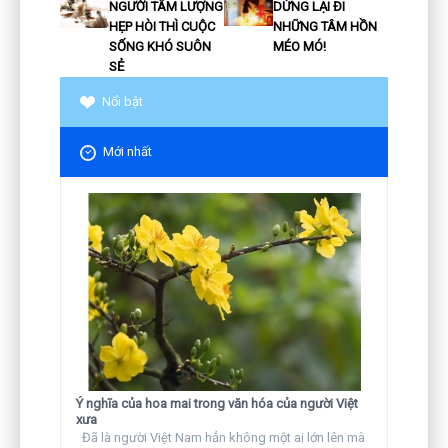
NGƯỜI TÂM LƯỢNG
DỪNG LẠI ĐI
HẸP HÒI THÌ CUỘC
NHỮNG TÂM HỒN
SỐNG KHÓ SUÔN
MÉO MÓ!
SẺ
Nổi bật
Mới nhất
Ý nghĩa của hoa mai trong văn hóa của người Việt
xưa
Đã là người Việt Nam hẳn không một ai lớn lên mà