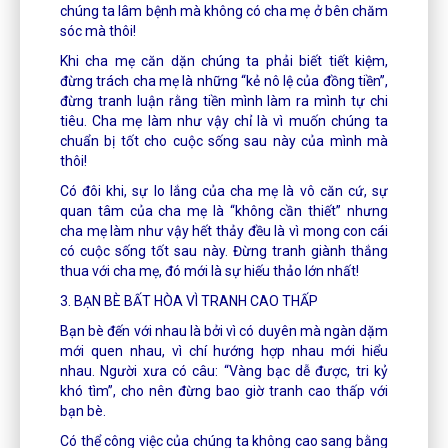
chúng ta lâm bệnh mà không có cha mẹ ở bên chăm
sóc mà thôi!
Khi cha mẹ căn dặn chúng ta phải biết tiết kiệm,
đừng trách cha mẹ là những “kẻ nô lệ của đồng tiền”,
đừng tranh luận rằng tiền mình làm ra mình tự chi
tiêu. Cha mẹ làm như vậy chỉ là vì muốn chúng ta
chuẩn bị tốt cho cuộc sống sau này của mình mà
thôi!
Có đôi khi, sự lo lắng của cha mẹ là vô căn cứ, sự
quan tâm của cha mẹ là “không cần thiết” nhưng
cha mẹ làm như vậy hết thảy đều là vì mong con cái
có cuộc sống tốt sau này. Đừng tranh giành thắng
thua với cha mẹ, đó mới là sự hiếu thảo lớn nhất!
3. BẠN BÈ BẤT HÒA VÌ TRANH CAO THẤP
Bạn bè đến với nhau là bởi vì có duyên mà ngàn dặm
mới quen nhau, vì chí hướng hợp nhau mới hiểu
nhau. Người xưa có câu: “Vàng bạc dễ được, tri kỷ
khó tìm”, cho nên đừng bao giờ tranh cao thấp với
bạn bè.
Có thể công việc của chúng ta không cao sang bằng