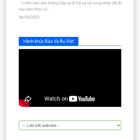
Từ khi nào rằm tháng Bảy và lễ hội xá tội vong nhân đã đi
vào tâm thức và...
06/09/2025
Hành khúc Bảo Vệ Âu Việt