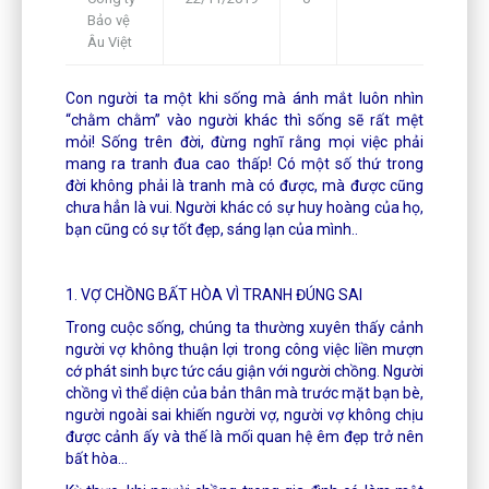
Bảo vệ
Framework
Âu Việt
Con người ta một khi sống mà ánh mắt luôn nhìn
“chằm chằm” vào người khác thì sống sẽ rất mệt
mỏi! Sống trên đời, đừng nghĩ rằng mọi việc phải
mang ra tranh đua cao thấp! Có một số thứ trong
đời không phải là tranh mà có được, mà được cũng
chưa hẳn là vui. Người khác có sự huy hoàng của họ,
bạn cũng có sự tốt đẹp, sáng lạn của mình..
1. VỢ CHỒNG BẤT HÒA VÌ TRANH ĐÚNG SAI
Trong cuộc sống, chúng ta thường xuyên thấy cảnh
người vợ không thuận lợi trong công việc liền mượn
cớ phát sinh bực tức cáu giận với người chồng. Người
chồng vì thể diện của bản thân mà trước mặt bạn bè,
người ngoài sai khiến người vợ, người vợ không chịu
được cảnh ấy và thế là mối quan hệ êm đẹp trở nên
bất hòa…