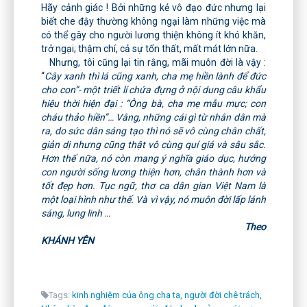
Hãy cảnh giác ! Bởi những kẻ vô đạo đức nhưng lại
biết che đậy thường không ngại làm những việc mà
có thể gây cho người lương thiện không ít khó khăn,
trở ngại; thậm chí, cả sự tổn thất, mất mát lớn nữa.
Nhưng, tôi cũng lại tin rằng, mãi muôn đời là vậy :
“
Cây xanh thì lá cũng xanh, cha mẹ hiền lành để đức
cho con”- một triết lí chứa đựng ở nội dung câu khẩu
hiệu thời hiện đại : “Ông bà, cha mẹ mẫu mực; con
cháu thảo hiền”… Vâng, những cái gì từ nhân dân mà
ra, do sức dân sáng tạo thì nó sẽ vô cùng chân chất,
giản dị nhưng cũng thật vô cùng quí giá và sâu sắc.
Hơn thế nữa, nó còn mang ý nghĩa giáo dục, hướng
con người sống lương thiện hơn, chân thành hơn và
tốt đẹp hơn. Tục ngữ, thơ ca dân gian Việt Nam là
một loại hình như thế. Và vì vậy, nó muôn đời lấp lánh
sáng, lung linh …
Theo
KHÁNH YÊN
Tags:
kinh nghiệm của ông cha ta,
người đời chê trách,