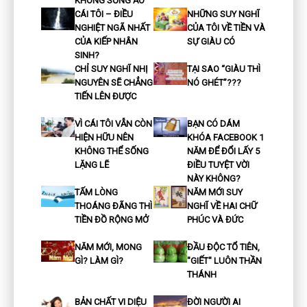
KHÔNG SỐNG ẢO
CÁI TÔI – ĐIỀU
NHỮNG SUY NGHĨ
NGHIỆT NGÃ NHẤT
CỦA TÔI VỀ TIỀN VÀ
CỦA KIẾP NHÂN
SỰ GIÀU CÓ
SINH?
CHỈ SUY NGHĨ NHỊ
TẠI SAO “GIÀU THÌ
NGUYÊN SẼ CHẲNG
NÓ GHÉT”???
TIẾN LÊN ĐƯỢC
VÌ CÁI TÔI VẪN CÒN
BẠN CÓ DÁM
HIỆN HỮU NÊN
KHÓA FACEBOOK 1
KHÔNG THỂ SỐNG
NĂM ĐỂ ĐỔI LẤY 5
LẶNG LẼ
ĐIỀU TUYỆT VỜI
NÀY KHÔNG?
TẤM LÒNG
NĂM MỚI SUY
THOÁNG ĐÃNG THÌ
NGHĨ VỀ HAI CHỮ
TIỀN ĐỒ RỘNG MỞ
PHÚC VÀ ĐỨC
NĂM MỚI, MONG
ĐẦU ĐỘC TỔ TIÊN,
GÌ? LÀM GÌ?
"GIẾT" LUÔN THẦN
THÁNH
BẢN CHẤT VI DIỆU
ĐỜI NGƯỜI AI