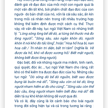
đánh giá về đạo đức của mỗi một con người quả là
một vấn đề rất khó, bởi phẩm chất đạo đức của con
người- do bản chất của nó, vốn là cái sâu sắc, ẩn kín
trong mỗi cá nhân nên trong rất nhiều trường hợp
không thể kiểm định được một cách cụ thể. Thực
vậy, về vấn đề này, tục ngữ Việt Nam có những triết
lý: “
Lòng sông lòng bể dễ dò, ai từng bẻ thước mà đo
lòng người
“; “
Sông sâu, sào ngắn khôn dò, người
khôn ít nói khó đo tấc lòng
”, hoặc “
Hoạ hổ hoạ bì, nan
hoạ cất / Tri nhân tri diện, bất tri tâm
” (nghĩa là:
Vẽ
được da hổ, khó vẽ được xương hổ/ Biết mặt người,
không biết được lòng người
).
Đặc biệt, đối với những người ma mãnh, tinh ranh,
quỷ quyệt, độc ác…, tục ngữ Việt Nam cho rằng, rất
khó có thể kiểm tra được đạo đức của họ. Những câu
tục ngữ: “
Dò sông dò bể dò nguồn, biết sao được
bụng lái buôn mà dò
”; “
Sông sâu còn có kẻ dò, lòng
người nham hiểm ai đo cho cùng
”; “
Sông sâu còn thể
bắc cầu, lòng người nham hiểm biết đâu mà dò
” đã
diễn tả sự khó khăn không dễ vượt qua đó.
Và có lẽ, đây cũng là lời cảnh báo cho loài người
trong đời sống hiện tại và cả trong tương lai rằng :