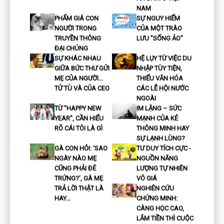
NAM
PHẨM GIÁ CON
SỰ NGUY HIỂM
NGƯỜI TRONG
CỦA MỘT TRÀO
TRUYỀN THÔNG
LƯU "SỐNG ẢO"
ĐẠI CHÚNG
SỰ KHÁC NHAU
HỆ LỤY TỪ VIỆC DU
GIỮA BỨC THƯ GỬI
NHẬP TÙY TIỆN,
MẸ CỦA NGƯỜI...
THIẾU VĂN HÓA
TỬ TÙ VÀ CỦA CEO
CÁC LỄ HỘI NƯỚC
NGOÀI
TỪ "HAPPY NEW
IM LẶNG – SỨC
YEAR", CẦN HIỂU
MẠNH CỦA KẺ
RÕ CÁI TÔI LÀ GÌ
THÔNG MINH HAY
SỰ LẠNH LÙNG?
GÀ CON HỎI: ‘SAO
TƯ DUY TÍCH CỰC -
NGÀY NÀO MẸ
NGUỒN NĂNG
CŨNG PHẢI ĐẺ
LƯỢNG TỰ NHIÊN
TRỨNG?’, GÀ MẸ
VÔ GIÁ
TRẢ LỜI THẬT LÀ
NGHIÊN CỨU
HAY…
CHỨNG MINH:
CÀNG HỌC CAO,
LẮM TIỀN THÌ CUỘC