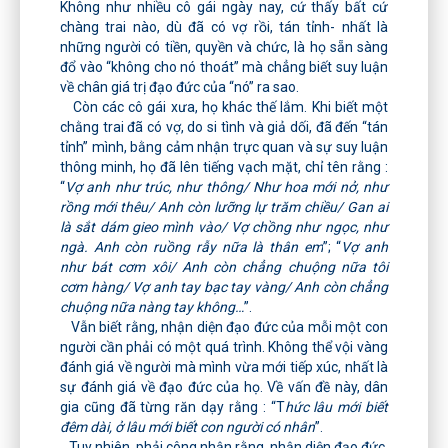
Không như nhiều cô gái ngày nay, cứ thấy bất cứ
chàng trai nào, dù đã có vợ rồi, tán tỉnh- nhất là
những người có tiền, quyền và chức, là họ sẵn sàng
đổ vào “không cho nó thoát” mà chẳng biết suy luận
về chân giá trị đạo đức của “nó” ra sao.
Còn các cô gái xưa, họ khác thế lắm. Khi biết một
chằng trai đã có vợ, do si tình và giả dối, đã đến “tán
tỉnh” mình, bằng cảm nhận trực quan và sự suy luận
thông minh, họ đã lên tiếng vạch mặt, chỉ tên rằng :
“
Vợ anh như trúc, như thông/ Như hoa mới nở, như
rồng mới thêu/ Anh còn lưỡng lự trăm chiều/ Gan ai
là sắt dám gieo mình vào/ Vợ chồng như ngọc, như
ngà. Anh còn ruồng rẫy nữa là thân em
”; “
Vợ anh
như bát cơm xôi/ Anh còn chẳng chuộng nữa tôi
cơm hàng/ Vợ anh tay bạc tay vàng/ Anh còn chẳng
chuộng nữa nàng tay không…
”.
Vẫn biết rằng, nhận diện đạo đức của mỗi một con
người cần phải có một quá trình. Không thể vội vàng
đánh giá về người mà mình vừa mới tiếp xúc, nhất là
sự đánh giá về đạo đức của họ. Về vấn đề này, dân
gia cũng đã từng răn dạy rằng : “T
hức lâu mới biết
đêm dài, ở lâu mới biết con người có nhân
”.
Tuy nhiên, phải công nhận rằng, nhận diện đạo đức,