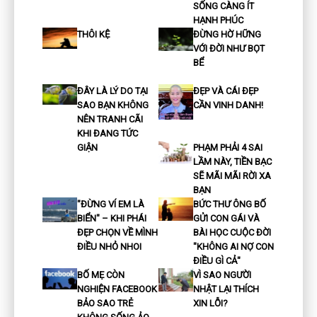
SỐNG CÀNG ÍT
HẠNH PHÚC
THÔI KỆ
ĐỪNG HỜ HỮNG
VỚI ĐỜI NHƯ BỌT
BỂ
ĐÂY LÀ LÝ DO TẠI
ĐẸP VÀ CÁI ĐẸP
SAO BẠN KHÔNG
CẦN VINH DANH!
NÊN TRANH CÃI
KHI ĐANG TỨC
GIẬN
PHẠM PHẢI 4 SAI
LẦM NÀY, TIỀN BẠC
SẼ MÃI MÃI RỜI XA
BẠN
"ĐỪNG VÍ EM LÀ
BỨC THƯ ÔNG BỐ
BIỂN" – KHI PHÁI
GỬI CON GÁI VÀ
ĐẸP CHỌN VỀ MÌNH
BÀI HỌC CUỘC ĐỜI
ĐIỀU NHỎ NHOI
"KHÔNG AI NỢ CON
ĐIỀU GÌ CẢ"
BỐ MẸ CÒN
VÌ SAO NGƯỜI
NGHIỆN FACEBOOK
NHẬT LẠI THÍCH
BẢO SAO TRẺ
XIN LỖI?