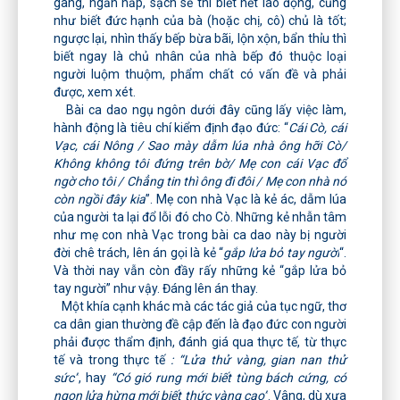
gàng, ngăn nắp, sạch sẽ thì biết nết lao động, cũng
như biết đức hạnh của bà (hoặc chị, cô) chủ là tốt;
ngược lại, nhìn thấy bếp bừa bãi, lộn xộn, bẩn thỉu thì
biết ngay là chủ nhân của nhà bếp đó thuộc loại
người luộm thuộm, phẩm chất có vấn đề và phải
được, xem xét.
Bài ca dao ngụ ngôn dưới đây cũng lấy việc làm,
hành động là tiêu chí kiểm định đạo đức: “
Cái Cò, cái
Vạc, cái Nông / Sao mày dẫm lúa nhà ông hỡi Cò/
Không không tôi đứng trên bờ/ Mẹ con cái Vạc đổ
ngờ cho tôi / Chẳng tin thì ông đi đôi / Mẹ con nhà nó
còn ngồi đây kia
”. Mẹ con nhà Vạc là kẻ ác, dẫm lúa
của người ta lại đổ lỗi đó cho Cò. Những kẻ nhẫn tâm
như mẹ con nhà Vạc trong bài ca dao này bị người
đời chê trách, lên án gọi là kẻ “
gắp lửa bỏ tay người
“.
Và thời nay vẫn còn đầy rấy những kẻ “gắp lửa bỏ
tay người” như vậy. Đáng lên án thay.
Một khía cạnh khác mà các tác giả của tục ngữ, thơ
ca dân gian thường đề cập đến là đạo đức con người
phải được thẩm định, đánh giá qua thực tế, từ thực
tế và trong thực tế
: “Lửa thử vàng, gian nan thử
sức”
, hay
“Có gió rung mới biết tùng bách cứng, có
ngọn lửa hừng mới biết thức vàng cao”
. Vâng, dù xưa