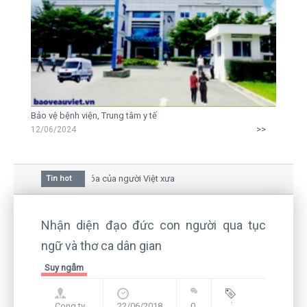
Bảo vệ bệnh viện, Trung tâm y tế
>>
12/06/2024
a mai trong văn hóa của người Việt xưa
Tin hot
iữa bức thư gửi mẹ của người... tử tù và của CEO
còn hiện hữu nên không thể sống lặng lẽ
Nhận diện đạo đức con người qua tục
ngữ và thơ ca dân gian
Suy ngẫm
Cong ty
22/06/2018
0
Blog
,