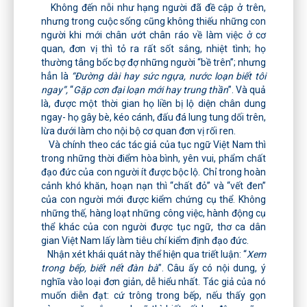
Không đến nỗi như hạng người đã đề cập ở trên,
nhưng trong cuộc sống cũng không thiếu những con
người khi mới chân ướt chân ráo về làm việc ở cơ
quan, đơn vị thì tỏ ra rất sốt sắng, nhiệt tình; họ
thường tâng bốc bợ đợ những người “bề trên”; nhưng
hẳn là
“Đường dài hay sức ngựa, nước loạn biết tôi
ngay”,
“
Gặp cơn đại loạn mới hay trung thần
”. Và quả
là, được một thời gian họ liền bị lộ diện chân dung
ngay- họ gây bè, kéo cánh, đấu đá lung tung dối trên,
lừa dưới làm cho nội bộ cơ quan đơn vị rối ren.
Và chính theo các tác giả của tục ngữ Việt Nam thì
trong những thời điểm hòa bình, yên vui, phẩm chất
đạo đức của con người ít được bộc lộ. Chỉ trong hoàn
cảnh khó khăn, hoạn nạn thì “chất đỏ” và “vết đen”
của con người mới được kiểm chứng cụ thể. Không
những thế, hàng loạt những công việc, hành động cụ
thể khác của con người được tục ngữ, thơ ca dân
gian Việt Nam lấy làm tiêu chí kiểm định đạo đức.
Nhận xét khái quát này thể hiện qua triết luận: “
Xem
trong bếp, biết nết đàn bà
”. Câu ấy có nội dung, ý
nghĩa vào loại đơn giản, dễ hiểu nhất. Tác giả của nó
muốn diễn đạt: cứ trông trong bếp, nếu thấy gọn