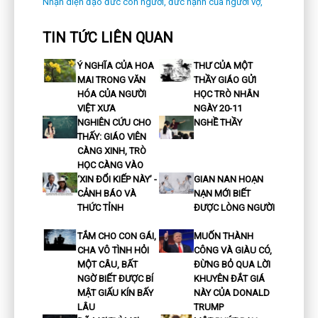
Nhận diện đạo đức con người,
đức hạnh của người vợ,
TIN TỨC LIÊN QUAN
Ý NGHĨA CỦA HOA
THƯ CỦA MỘT
MAI TRONG VĂN
THẦY GIÁO GỬI
HÓA CỦA NGƯỜI
HỌC TRÒ NHÂN
VIỆT XƯA
NGÀY 20-11
NGHIÊN CỨU CHO
NGHỀ THẦY
THẤY: GIÁO VIÊN
CÀNG XINH, TRÒ
HỌC CÀNG VÀO
‘XIN ĐỔI KIẾP NÀY’ -
GIAN NAN HOẠN
CẢNH BÁO VÀ
NẠN MỚI BIẾT
THỨC TỈNH
ĐƯỢC LÒNG NGƯỜI
TẮM CHO CON GÁI,
MUỐN THÀNH
CHA VÔ TÌNH HỎI
CÔNG VÀ GIÀU CÓ,
MỘT CÂU, BẤT
ĐỪNG BỎ QUA LỜI
NGỜ BIẾT ĐƯỢC BÍ
KHUYÊN ĐẮT GIÁ
MẬT GIẤU KÍN BẤY
NÀY CỦA DONALD
LÂU
TRUMP