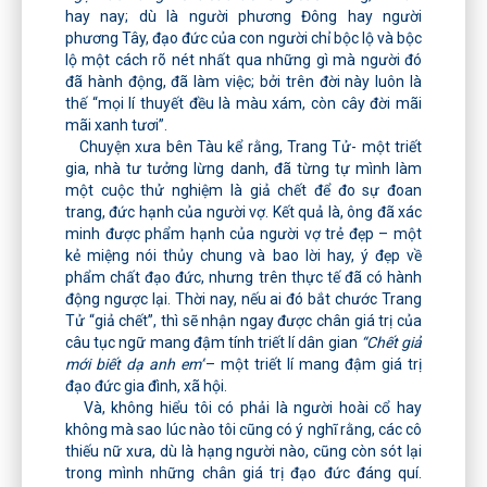
hay nay; dù là người phương Đông hay người
phương Tây, đạo đức của con người chỉ bộc lộ và bộc
lộ một cách rõ nét nhất qua những gì mà người đó
đã hành động, đã làm việc; bởi trên đời này luôn là
thế “mọi lí thuyết đều là màu xám, còn cây đời mãi
mãi xanh tươi”.
Chuyện xưa bên Tàu kể rằng, Trang Tử- một triết
gia, nhà tư tưởng lừng danh, đã từng tự mình làm
một cuộc thử nghiệm là giả chết để đo sự đoan
trang, đức hạnh của người vợ. Kết quả là, ông đã xác
minh được phẩm hạnh của người vợ trẻ đẹp – một
kẻ miệng nói thủy chung và bao lời hay, ý đẹp về
phẩm chất đạo đức, nhưng trên thực tế đã có hành
động ngược lại. Thời nay, nếu ai đó bắt chước Trang
Tử “giả chết”, thì sẽ nhận ngay được chân giá trị của
câu tục ngữ mang đậm tính triết lí dân gian
“Chết giả
mới biết dạ anh em”
– một triết lí mang đậm giá trị
đạo đức gia đình, xã hội.
Và, không hiểu tôi có phải là người hoài cổ hay
không mà sao lúc nào tôi cũng có ý nghĩ rằng, các cô
thiếu nữ xưa, dù là hạng người nào, cũng còn sót lại
trong mình những chân giá trị đạo đức đáng quí.