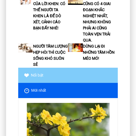
CỦA LỜI KHEN: CÓ
CŨNG CÓ 4 GIAI
THỂ NGƯỜI TA
ĐOẠN KHẮC
KHEN LÀ ĐỂ DÒ
NGHIỆT NHẤT,
XÉT, CẢNH CÁO
NHƯNG KHÔNG
BẠN ĐẤY NHÉ!
PHẢI AI CŨNG
TOÀN VẸN TRẢI
QUA.
NGƯỜI TÂM LƯỢNG
DỪNG LẠI ĐI
HẸP HÒI THÌ CUỘC
NHỮNG TÂM HỒN
SỐNG KHÓ SUÔN
MÉO MÓ!
SẺ
Nổi bật
Mới nhất