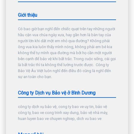
Giới thiệu
Có bao giờ bạn nghĩ đến chiếc quạt trên tay những người
hầu cận vua chúa ngày xưa, hay gần hơn là bàn tay của
người lớn khi dắt một em nhỏ qua đường? Không phải
ông vua kia luôn thấy mình nóng, không phải em bé kia
không thể tự mình qua đường mà bởi họ cần một người
bên cạnh để bảo vệ khi bất trắc. Trong cuộc sống, cái gọi
là bất trắc thì ta không thể lường trước được. Công ty
Bảo Vệ Âu Việt luôn nghĩ đến điều đó cũng là nghĩ đến
sự an toàn cho bạn.
Công ty Dịch vụ Bảo vệ ở Bình Dương
công ty dịch vụ bảo vệ, cong ty bao ve uy tin, bảo vệ
công ty, bao ve cong trinh xay dung, bảo vệ nhà máy,
huan luyen bao ve chuyen nghiep, dich vu bao ve