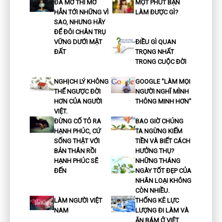
ĐÃ MƠ THÌ MƠ
MỘT PHÚT BẠN
HẲN TỚI NHỮNG VÌ
LÀM ĐƯỢC GÌ?
SAO, NHƯNG HÃY
ĐỂ ĐÔI CHÂN TRỤ
VỮNG DƯỚI MẶT
ĐIỀU GÌ QUAN
ĐẤT
TRỌNG NHẤT
TRONG CUỘC ĐỜI
NGHỊCH LÝ KHÔNG
GOOGLE "LÀM MỌI
THỂ NGƯỢC ĐỜI
NGƯỜI NGHĨ MÌNH
HƠN CỦA NGƯỜI
THÔNG MINH HƠN"
VIỆT.
ĐỪNG CỐ TỎ RA
BAO GIỜ CHÚNG
HẠNH PHÚC, CỨ
TA NGỪNG KIẾM
SỐNG THẬT VỚI
TIỀN VÀ BIẾT CÁCH
BẢN THÂN RỒI
HƯỞNG THỤ?
HẠNH PHÚC SẼ
NHỮNG THÁNG
ĐẾN
NGÀY TỐT ĐẸP CỦA
NHÂN LOẠI KHÔNG
CÒN NHIỀU.
LÀM NGƯỜI VIỆT
THỐNG KÊ LỰC
NAM
LƯỢNG ĐI LÀM VÀ
ĂN BÁM Ở VIỆT