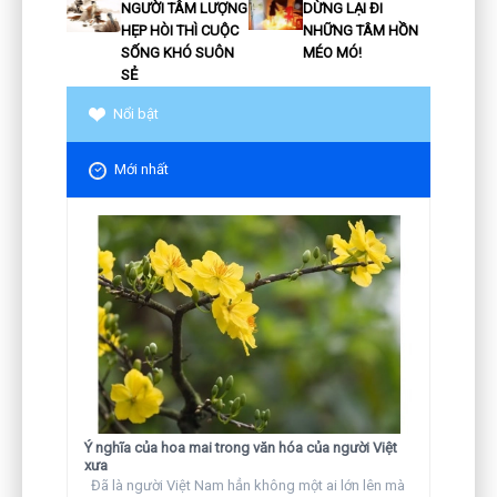
NGƯỜI TÂM LƯỢNG
DỪNG LẠI ĐI
HẸP HÒI THÌ CUỘC
NHỮNG TÂM HỒN
SỐNG KHÓ SUÔN
MÉO MÓ!
SẺ
Nổi bật
Mới nhất
Ý nghĩa của hoa mai trong văn hóa của người Việt
xưa
Đã là người Việt Nam hẳn không một ai lớn lên mà