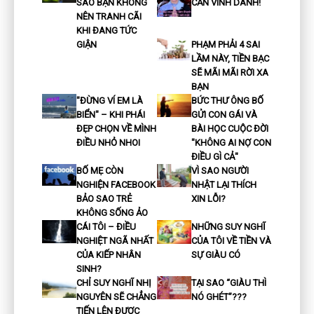
SAO BẠN KHÔNG
CẦN VINH DANH!
NÊN TRANH CÃI
KHI ĐANG TỨC
GIẬN
PHẠM PHẢI 4 SAI
LẦM NÀY, TIỀN BẠC
SẼ MÃI MÃI RỜI XA
BẠN
"ĐỪNG VÍ EM LÀ
BỨC THƯ ÔNG BỐ
BIỂN" – KHI PHÁI
GỬI CON GÁI VÀ
ĐẸP CHỌN VỀ MÌNH
BÀI HỌC CUỘC ĐỜI
ĐIỀU NHỎ NHOI
"KHÔNG AI NỢ CON
ĐIỀU GÌ CẢ"
BỐ MẸ CÒN
VÌ SAO NGƯỜI
NGHIỆN FACEBOOK
NHẬT LẠI THÍCH
BẢO SAO TRẺ
XIN LỖI?
KHÔNG SỐNG ẢO
CÁI TÔI – ĐIỀU
NHỮNG SUY NGHĨ
NGHIỆT NGÃ NHẤT
CỦA TÔI VỀ TIỀN VÀ
CỦA KIẾP NHÂN
SỰ GIÀU CÓ
SINH?
CHỈ SUY NGHĨ NHỊ
TẠI SAO “GIÀU THÌ
NGUYÊN SẼ CHẲNG
NÓ GHÉT”???
TIẾN LÊN ĐƯỢC