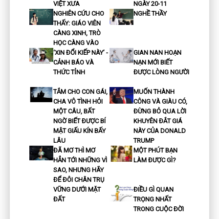
VIỆT XƯA
NGÀY 20-11
NGHIÊN CỨU CHO
NGHỀ THẦY
THẤY: GIÁO VIÊN
CÀNG XINH, TRÒ
HỌC CÀNG VÀO
‘XIN ĐỔI KIẾP NÀY’ -
GIAN NAN HOẠN
CẢNH BÁO VÀ
NẠN MỚI BIẾT
THỨC TỈNH
ĐƯỢC LÒNG NGƯỜI
TẮM CHO CON GÁI,
MUỐN THÀNH
CHA VÔ TÌNH HỎI
CÔNG VÀ GIÀU CÓ,
MỘT CÂU, BẤT
ĐỪNG BỎ QUA LỜI
NGỜ BIẾT ĐƯỢC BÍ
KHUYÊN ĐẮT GIÁ
MẬT GIẤU KÍN BẤY
NÀY CỦA DONALD
LÂU
TRUMP
ĐÃ MƠ THÌ MƠ
MỘT PHÚT BẠN
HẲN TỚI NHỮNG VÌ
LÀM ĐƯỢC GÌ?
SAO, NHƯNG HÃY
ĐỂ ĐÔI CHÂN TRỤ
VỮNG DƯỚI MẶT
ĐIỀU GÌ QUAN
ĐẤT
TRỌNG NHẤT
TRONG CUỘC ĐỜI