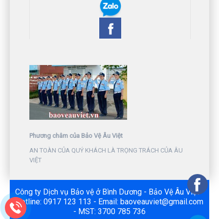
Phương châm của Bảo Vệ Âu Việt
AN TOÀN CỦA QUÝ KHÁCH LÀ TRỌNG TRÁCH CỦA ÂU
VIỆT
Công ty Dịch vụ Bảo vệ ở Bình Dương - Bảo Vệ Âu Việt -
Hotline: 0917 123 113 - Email: baoveauviet@gmail.com
- MST: 3700 785 736