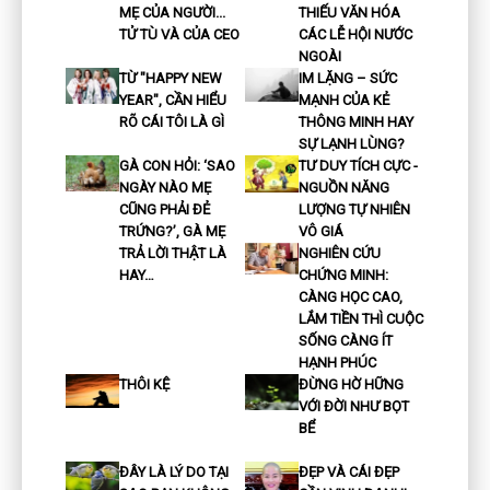
MẸ CỦA NGƯỜI...
THIẾU VĂN HÓA
TỬ TÙ VÀ CỦA CEO
CÁC LỄ HỘI NƯỚC
NGOÀI
TỪ "HAPPY NEW
IM LẶNG – SỨC
YEAR", CẦN HIỂU
MẠNH CỦA KẺ
RÕ CÁI TÔI LÀ GÌ
THÔNG MINH HAY
SỰ LẠNH LÙNG?
GÀ CON HỎI: ‘SAO
TƯ DUY TÍCH CỰC -
NGÀY NÀO MẸ
NGUỒN NĂNG
CŨNG PHẢI ĐẺ
LƯỢNG TỰ NHIÊN
TRỨNG?’, GÀ MẸ
VÔ GIÁ
TRẢ LỜI THẬT LÀ
NGHIÊN CỨU
HAY…
CHỨNG MINH:
CÀNG HỌC CAO,
LẮM TIỀN THÌ CUỘC
SỐNG CÀNG ÍT
HẠNH PHÚC
THÔI KỆ
ĐỪNG HỜ HỮNG
VỚI ĐỜI NHƯ BỌT
BỂ
ĐÂY LÀ LÝ DO TẠI
ĐẸP VÀ CÁI ĐẸP