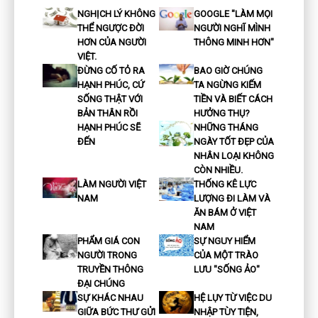
NGHỊCH LÝ KHÔNG
GOOGLE "LÀM MỌI
THỂ NGƯỢC ĐỜI
NGƯỜI NGHĨ MÌNH
HƠN CỦA NGƯỜI
THÔNG MINH HƠN"
VIỆT.
ĐỪNG CỐ TỎ RA
BAO GIỜ CHÚNG
HẠNH PHÚC, CỨ
TA NGỪNG KIẾM
SỐNG THẬT VỚI
TIỀN VÀ BIẾT CÁCH
BẢN THÂN RỒI
HƯỞNG THỤ?
HẠNH PHÚC SẼ
NHỮNG THÁNG
ĐẾN
NGÀY TỐT ĐẸP CỦA
NHÂN LOẠI KHÔNG
CÒN NHIỀU.
LÀM NGƯỜI VIỆT
THỐNG KÊ LỰC
NAM
LƯỢNG ĐI LÀM VÀ
ĂN BÁM Ở VIỆT
NAM
PHẨM GIÁ CON
SỰ NGUY HIỂM
NGƯỜI TRONG
CỦA MỘT TRÀO
TRUYỀN THÔNG
LƯU "SỐNG ẢO"
ĐẠI CHÚNG
SỰ KHÁC NHAU
HỆ LỤY TỪ VIỆC DU
GIỮA BỨC THƯ GỬI
NHẬP TÙY TIỆN,