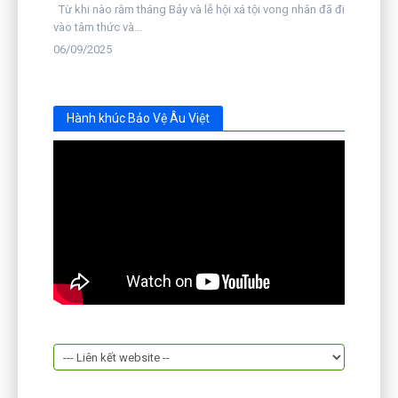
Từ khi nào rằm tháng Bảy và lễ hội xá tội vong nhân đã đi
vào tâm thức và...
06/09/2025
Hành khúc Bảo Vệ Âu Việt