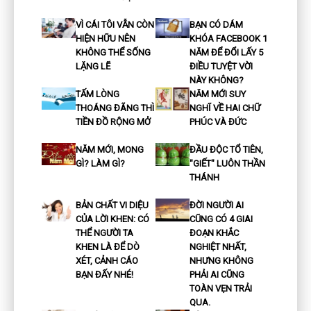
VÌ CÁI TÔI VẪN CÒN
BẠN CÓ DÁM
HIỆN HỮU NÊN
KHÓA FACEBOOK 1
KHÔNG THỂ SỐNG
NĂM ĐỂ ĐỔI LẤY 5
LẶNG LẼ
ĐIỀU TUYỆT VỜI
NÀY KHÔNG?
TẤM LÒNG
NĂM MỚI SUY
THOÁNG ĐÃNG THÌ
NGHĨ VỀ HAI CHỮ
TIỀN ĐỒ RỘNG MỞ
PHÚC VÀ ĐỨC
NĂM MỚI, MONG
ĐẦU ĐỘC TỔ TIÊN,
GÌ? LÀM GÌ?
"GIẾT" LUÔN THẦN
THÁNH
BẢN CHẤT VI DIỆU
ĐỜI NGƯỜI AI
CỦA LỜI KHEN: CÓ
CŨNG CÓ 4 GIAI
THỂ NGƯỜI TA
ĐOẠN KHẮC
KHEN LÀ ĐỂ DÒ
NGHIỆT NHẤT,
XÉT, CẢNH CÁO
NHƯNG KHÔNG
BẠN ĐẤY NHÉ!
PHẢI AI CŨNG
TOÀN VẸN TRẢI
QUA.