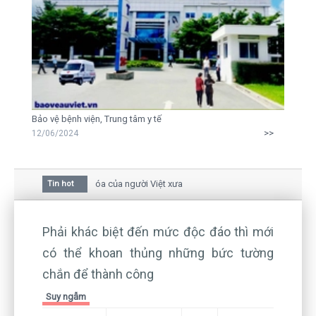
Bảo vệ bệnh viện, Trung tâm y tế
>>
12/06/2024
oa mai trong văn hóa của người Việt xưa
Tin hot
iữa bức thư gửi mẹ của người... tử tù và của CEO
 còn hiện hữu nên không thể sống lặng lẽ
Phải khác biệt đến mức độc đáo thì mới
có thể khoan thủng những bức tường
chắn để thành công
Suy ngẫm