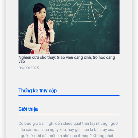
Nghiên cứu cho thấy: Giáo viên càng xinh, trò học càng
vào
06/09/2025
Thống kê truy cập
Giới thiệu
Có bao giờ bạn nghĩ đến chiếc quạt trên tay những người
hầu cận vua chúa ngày xưa, hay gần hơn là bàn tay của
người lớn khi dắt một em nhỏ qua đường? Không phải