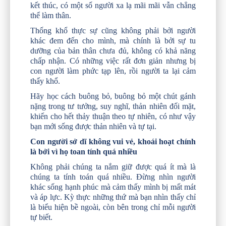
kết thúc, có một số người xa lạ mãi mãi vẫn chẳng
thể làm thân.
Thống khổ thực sự cũng không phải bởi người
khác đem đến cho mình, mà chính là bởi sự tu
dưỡng của bản thân chưa đủ, không có khả năng
chấp nhận. Có những việc rất đơn giản nhưng bị
con người làm phức tạp lên, rồi người ta lại cảm
thấy khổ.
Hãy học cách buông bỏ, buông bỏ một chút gánh
nặng trong tư tưởng, suy nghĩ, thản nhiên đối mặt,
khiến cho hết thảy thuận theo tự nhiên, có như vậy
bạn mới sống được thản nhiên và tự tại.
Con người sở dĩ không vui vẻ, khoái hoạt chính
là bởi vì họ toan tính quá nhiều
Không phải chúng ta nắm giữ được quá ít mà là
chúng ta tính toán quá nhiều. Đừng nhìn người
khác sống hạnh phúc mà cảm thấy mình bị mất mát
và áp lực. Kỳ thực những thứ mà bạn nhìn thấy chỉ
là biểu hiện bề ngoài, còn bên trong chỉ mỗi người
tự biết.