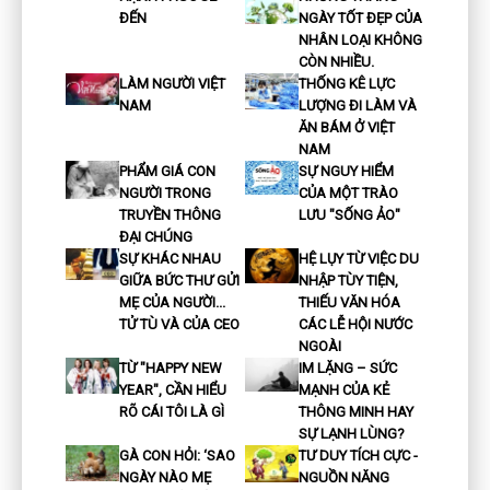
ĐẾN
NGÀY TỐT ĐẸP CỦA
NHÂN LOẠI KHÔNG
CÒN NHIỀU.
LÀM NGƯỜI VIỆT
THỐNG KÊ LỰC
NAM
LƯỢNG ĐI LÀM VÀ
ĂN BÁM Ở VIỆT
NAM
PHẨM GIÁ CON
SỰ NGUY HIỂM
NGƯỜI TRONG
CỦA MỘT TRÀO
TRUYỀN THÔNG
LƯU "SỐNG ẢO"
ĐẠI CHÚNG
SỰ KHÁC NHAU
HỆ LỤY TỪ VIỆC DU
GIỮA BỨC THƯ GỬI
NHẬP TÙY TIỆN,
MẸ CỦA NGƯỜI...
THIẾU VĂN HÓA
TỬ TÙ VÀ CỦA CEO
CÁC LỄ HỘI NƯỚC
NGOÀI
TỪ "HAPPY NEW
IM LẶNG – SỨC
YEAR", CẦN HIỂU
MẠNH CỦA KẺ
RÕ CÁI TÔI LÀ GÌ
THÔNG MINH HAY
SỰ LẠNH LÙNG?
GÀ CON HỎI: ‘SAO
TƯ DUY TÍCH CỰC -
NGÀY NÀO MẸ
NGUỒN NĂNG