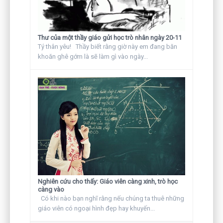
Thư của một thầy giáo gửi học trò nhân ngày 20-11
Tý thân yêu! Thầy biết rằng giờ này em đang băn
khoăn ghê gớm là sẽ làm gì vào ngày...
Nghiên cứu cho thấy: Giáo viên càng xinh, trò học
càng vào
Có khi nào bạn nghĩ rằng nếu chúng ta thuê những
giáo viên có ngoại hình đẹp hay khuyến...