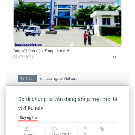
Bảo vệ bệnh viện, Trung tâm y tế
>>
12/06/2024
a mai trong văn hóa của người Việt xưa
Tin hot
iữa bức thư gửi mẹ của người... tử tù và của CEO
còn hiện hữu nên không thể sống lặng lẽ
Sở dĩ chúng ta vẫn đang sống mệt mỏi là
vì điều này
Suy ngẫm
Cong ty
23/01/2019
0
Blog
,