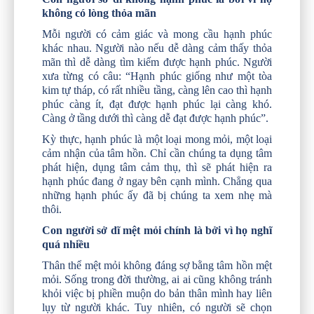
không có lòng thỏa mãn
Mỗi người có cảm giác và mong cầu hạnh phúc
khác nhau. Người nào nếu dễ dàng cảm thấy thỏa
mãn thì dễ dàng tìm kiếm được hạnh phúc. Người
xưa từng có câu: “Hạnh phúc giống như một tòa
kim tự tháp, có rất nhiều tầng, càng lên cao thì hạnh
phúc càng ít, đạt được hạnh phúc lại càng khó.
Càng ở tầng dưới thì càng dễ đạt được hạnh phúc”.
Kỳ thực, hạnh phúc là một loại mong mỏi, một loại
cảm nhận của tâm hồn. Chỉ cần chúng ta dụng tâm
phát hiện, dụng tâm cảm thụ, thì sẽ phát hiện ra
hạnh phúc đang ở ngay bên cạnh mình. Chẳng qua
những hạnh phúc ấy đã bị chúng ta xem nhẹ mà
thôi.
Con người sở dĩ mệt mỏi chính là bởi vì họ nghĩ
quá nhiều
Thân thể mệt mỏi không đáng sợ bằng tâm hồn mệt
mỏi. Sống trong đời thường, ai ai cũng không tránh
khỏi việc bị phiền muộn do bản thân mình hay liên
lụy từ người khác. Tuy nhiên, có người sẽ chọn