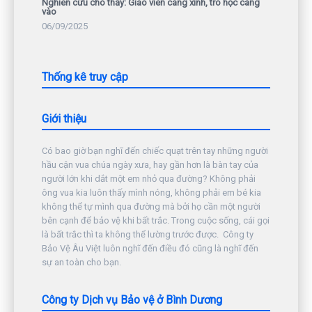
Nghiên cứu cho thấy: Giáo viên càng xinh, trò học càng
vào
06/09/2025
Thống kê truy cập
Giới thiệu
Có bao giờ bạn nghĩ đến chiếc quạt trên tay những người
hầu cận vua chúa ngày xưa, hay gần hơn là bàn tay của
người lớn khi dắt một em nhỏ qua đường? Không phải
ông vua kia luôn thấy mình nóng, không phải em bé kia
không thể tự mình qua đường mà bởi họ cần một người
bên cạnh để bảo vệ khi bất trắc. Trong cuộc sống, cái gọi
là bất trắc thì ta không thể lường trước được. Công ty
Bảo Vệ Âu Việt luôn nghĩ đến điều đó cũng là nghĩ đến
sự an toàn cho bạn.
Công ty Dịch vụ Bảo vệ ở Bình Dương