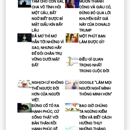
TẮM CHO CON GÁI,
MUỐN THÀNH
CHA VÔ TÌNH HỎI
CÔNG VÀ GIÀU CÓ,
MỘT CÂU, BẤT
ĐỪNG BỎ QUA LỜI
NGỜ BIẾT ĐƯỢC BÍ
KHUYÊN ĐẮT GIÁ
MẬT GIẤU KÍN BẤY
NÀY CỦA DONALD
LÂU
TRUMP
ĐÃ MƠ THÌ MƠ
MỘT PHÚT BẠN
HẲN TỚI NHỮNG VÌ
LÀM ĐƯỢC GÌ?
SAO, NHƯNG HÃY
ĐỂ ĐÔI CHÂN TRỤ
VỮNG DƯỚI MẶT
ĐIỀU GÌ QUAN
ĐẤT
TRỌNG NHẤT
TRONG CUỘC ĐỜI
NGHỊCH LÝ KHÔNG
GOOGLE "LÀM MỌI
THỂ NGƯỢC ĐỜI
NGƯỜI NGHĨ MÌNH
HƠN CỦA NGƯỜI
THÔNG MINH HƠN"
VIỆT.
ĐỪNG CỐ TỎ RA
BAO GIỜ CHÚNG
HẠNH PHÚC, CỨ
TA NGỪNG KIẾM
SỐNG THẬT VỚI
TIỀN VÀ BIẾT CÁCH
BẢN THÂN RỒI
HƯỞNG THỤ?
HẠNH PHÚC SẼ
NHỮNG THÁNG