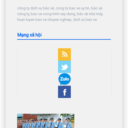
công ty dịch vụ bảo vệ, cong ty bao ve uy tin, bảo vệ
công ty, bao ve cong trinh xay dung, bảo vệ nhà máy,
huan luyen bao ve chuyen nghiep, dich vu bao ve
Mạng xã hội