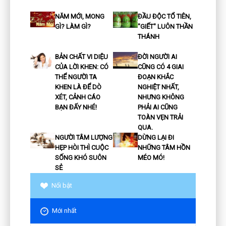
NĂM MỚI, MONG
ĐẦU ĐỘC TỔ TIÊN,
GÌ? LÀM GÌ?
"GIẾT" LUÔN THẦN
THÁNH
BẢN CHẤT VI DIỆU
ĐỜI NGƯỜI AI
CỦA LỜI KHEN: CÓ
CŨNG CÓ 4 GIAI
THỂ NGƯỜI TA
ĐOẠN KHẮC
KHEN LÀ ĐỂ DÒ
NGHIỆT NHẤT,
XÉT, CẢNH CÁO
NHƯNG KHÔNG
BẠN ĐẤY NHÉ!
PHẢI AI CŨNG
TOÀN VẸN TRẢI
QUA.
NGƯỜI TÂM LƯỢNG
DỪNG LẠI ĐI
HẸP HÒI THÌ CUỘC
NHỮNG TÂM HỒN
SỐNG KHÓ SUÔN
MÉO MÓ!
SẺ
Nổi bật
Mới nhất