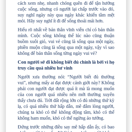
cách xem nhẹ, nhanh chóng quên đi để tận hưởng
cuộc sống, nhưng có người lại chấp trước vào đó,
suy nghĩ ngày này qua ngày khác khiến tâm mệt
mỏi. Hãy suy nghĩ ít đi để sống thoái mái hơn.
Hiểu rõ nhất về bản thân vĩnh viễn chỉ có bản thân
mình. Cuộc sống không thể lúc nào cũng thuận
buồm xuôi gió, vui vẻ cũng là sống qua một ngày,
phiền muộn cũng là sống qua một ngày, vậy vì sao
không để bản thân sống từng ngày vui vẻ?
Con người sở dĩ không biết đủ chính là bởi vì họ
truy cầu quá nhiều hư vinh
Người xưa thường nói: “Người biết đủ thường
vui”, nhưng mấy ai đạt được cảnh giới này? Không
phải con người đạt được quá ít mà là mong muốn
của con người quá nhiều nên mới thường xuyên
thấy chưa đủ. Trời đất rộng lớn có đủ những thứ kỳ
lạ, có quá nhiều thứ hấp dẫn, mê đắm lòng người,
chúng ta khó có thể không động tâm, khó có thể
không ham muốn, khó có thể ngừng ảo tưởng.
Đứng trước những điều say mê hấp dẫn ấy, có bao