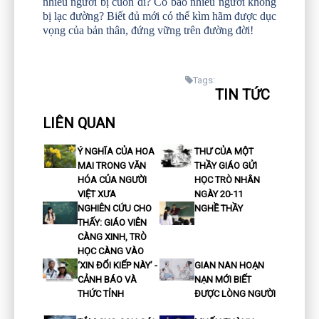
nhiêu người bị cuốn đi? Có bao nhiêu người không
bị lạc đường? Biết đủ mới có thể kìm hãm được dục
vọng của bản thân, đứng vững trên đường đời!
Tags:
TIN TỨC
LIÊN QUAN
Ý NGHĨA CỦA HOA
THƯ CỦA MỘT
MAI TRONG VĂN
THẦY GIÁO GỬI
HÓA CỦA NGƯỜI
HỌC TRÒ NHÂN
VIỆT XƯA
NGÀY 20-11
NGHIÊN CỨU CHO
NGHỀ THẦY
THẤY: GIÁO VIÊN
CÀNG XINH, TRÒ
HỌC CÀNG VÀO
‘XIN ĐỔI KIẾP NÀY’ -
GIAN NAN HOẠN
CẢNH BÁO VÀ
NẠN MỚI BIẾT
THỨC TỈNH
ĐƯỢC LÒNG NGƯỜI