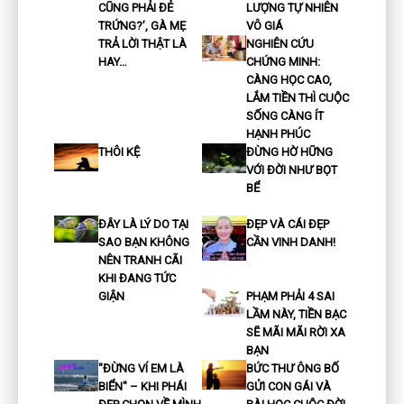
CŨNG PHẢI ĐẺ
LƯỢNG TỰ NHIÊN
TRỨNG?’, GÀ MẸ
VÔ GIÁ
TRẢ LỜI THẬT LÀ
NGHIÊN CỨU
HAY…
CHỨNG MINH:
CÀNG HỌC CAO,
LẮM TIỀN THÌ CUỘC
SỐNG CÀNG ÍT
HẠNH PHÚC
THÔI KỆ
ĐỪNG HỜ HỮNG
VỚI ĐỜI NHƯ BỌT
BỂ
ĐÂY LÀ LÝ DO TẠI
ĐẸP VÀ CÁI ĐẸP
SAO BẠN KHÔNG
CẦN VINH DANH!
NÊN TRANH CÃI
KHI ĐANG TỨC
GIẬN
PHẠM PHẢI 4 SAI
LẦM NÀY, TIỀN BẠC
SẼ MÃI MÃI RỜI XA
BẠN
"ĐỪNG VÍ EM LÀ
BỨC THƯ ÔNG BỐ
BIỂN" – KHI PHÁI
GỬI CON GÁI VÀ