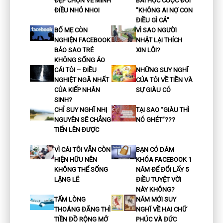
ĐẸP CHỌN VỀ MÌNH
BÀI HỌC CUỘC ĐỜI
ĐIỀU NHỎ NHOI
"KHÔNG AI NỢ CON
ĐIỀU GÌ CẢ"
BỐ MẸ CÒN
VÌ SAO NGƯỜI
NGHIỆN FACEBOOK
NHẬT LẠI THÍCH
BẢO SAO TRẺ
XIN LỖI?
KHÔNG SỐNG ẢO
CÁI TÔI – ĐIỀU
NHỮNG SUY NGHĨ
NGHIỆT NGÃ NHẤT
CỦA TÔI VỀ TIỀN VÀ
CỦA KIẾP NHÂN
SỰ GIÀU CÓ
SINH?
CHỈ SUY NGHĨ NHỊ
TẠI SAO “GIÀU THÌ
NGUYÊN SẼ CHẲNG
NÓ GHÉT”???
TIẾN LÊN ĐƯỢC
VÌ CÁI TÔI VẪN CÒN
BẠN CÓ DÁM
HIỆN HỮU NÊN
KHÓA FACEBOOK 1
KHÔNG THỂ SỐNG
NĂM ĐỂ ĐỔI LẤY 5
LẶNG LẼ
ĐIỀU TUYỆT VỜI
NÀY KHÔNG?
TẤM LÒNG
NĂM MỚI SUY
THOÁNG ĐÃNG THÌ
NGHĨ VỀ HAI CHỮ
TIỀN ĐỒ RỘNG MỞ
PHÚC VÀ ĐỨC