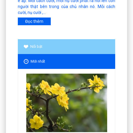
e ấp. Mỗi cách cười, mỗi nụ cười phát ra nói lên con
người thật bên trong của chủ nhân nó. Mỗi cách
cười, nụ cười ,...
Đọc thêm
Nổi bật
Mới nhất