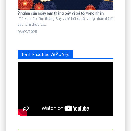
Ý nghĩa của ngày rằm tháng bảy và xá tội vong nhân
Từ khi nào rằm tháng Bảy và lễ hội xá tội vong nhân đã đi
vào tâm thức và...
06/09/2025
Hành khúc Bảo Vệ Âu Việt