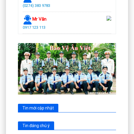
(0274) 383 9783
Mr Văn
0917 123 113
Tin mới cập nhật
Tin đáng chú ý