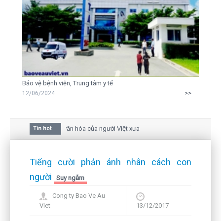
Bảo vệ bệnh viện, Trung tâm y tế
>>
12/06/2024
của hoa mai trong văn hóa của người Việt xưa
Tin hot
nhau giữa bức thư gửi mẹ của người... tử tù và của CEO
ôi vẫn còn hiện hữu nên không thể sống lặng lẽ
Tiếng cười phản ánh nhân cách con
người
Suy ngẫm
Cong ty Bao Ve Au
Viet
13/12/2017