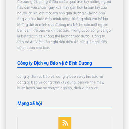
Có bao giờ bạn nghĩ đến chiếc quạt trên tay những người
hầu cận vua chúa ngày xưa, hay gần hơn là bàn tay của
người lớn khi dắt một em nhỏ qua đường? Không phải
ông vua kia luôn thấy mình nóng, không phải em bé kia
không thể tự mình qua đường mà bởi họ cần một người
bên cạnh để bảo vệ khi bất trắc. Trong cuộc sống, cái gọi
là bất trắc thì ta không thể lường trước được. Công ty
Bảo Vệ Âu Việt luôn nghĩ đến điều đó cũng là nghĩ đến
sự an toàn cho bạn.
Công ty Dịch vụ Bảo vệ ở Bình Dương
công ty dịch vụ bảo vệ, cong ty bao ve uy tin, bảo vệ
công ty, bao ve cong trinh xay dung, bảo vệ nhà máy,
huan luyen bao ve chuyen nghiep, dich vu bao ve
Mạng xã hội