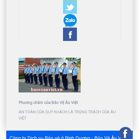
Phương châm của Bảo Vệ Âu Việt
AN TOÀN CỦA QUÝ KHÁCH LÀ TRỌNG TRÁCH CỦA ÂU
VIỆT
Công ty Dịch vụ Bảo vệ ở Bình Dương - Bảo Vệ Âu Việt -