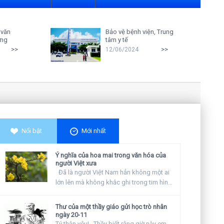
 văn
Bảo vệ bệnh viện, Trung
ởng
tâm y tế
>>
>>
12/06/2024
Nghiên cứu cho thấy: Giáo viên càng x
Nổi bật
Mới nhất
Ý nghĩa của hoa mai trong văn hóa của
người Việt xưa
Đã là người Việt Nam hẳn không một ai
lớn lên mà không khắc ghi trong tim hình
ảnh...
Thư của một thầy giáo gửi học trò nhân
ngày 20-11
Tý thân yêu! Thầy biết rằng giờ này em