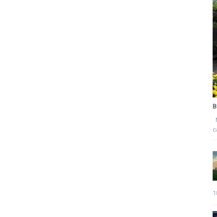
B
M
c
1