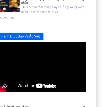
nhân
Từ khi nào rằm tháng Bảy và lễ hội xá tội vong
nhân đã đi vào tâm thức và...
6/09/2025
Hành khúc Bảo Vệ Âu Việt