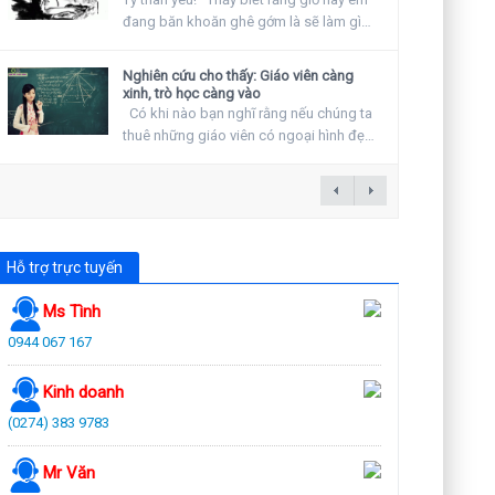
đang băn khoăn ghê gớm là sẽ làm gì
vào ngày...
Nghiên cứu cho thấy: Giáo viên càng
xinh, trò học càng vào
Có khi nào bạn nghĩ rằng nếu chúng ta
thuê những giáo viên có ngoại hình đẹp
hay khuyến...
Hỗ trợ trực tuyến
Ms Tình
0944 067 167
Kinh doanh
(0274) 383 9783
Mr Văn