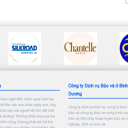
u
Công ty Dịch vụ Bảo vệ ở Bình
Dương
 bạn nghĩ đến chiếc quạt trên tay
i hầu cận vua chúa ngày xưa, hay
công ty dịch vụ bảo vệ, cong ty bao v
 bàn tay của người lớn khi dắt một
bảo vệ công ty, bao ve cong trinh xa
a đường? Không phải ông vua kia
bảo vệ nhà máy, huan luyen bao ve 
mình nóng, không phải em bé kia
nghiep, dich vu bao ve
 tự mình qua đường mà bởi họ cần