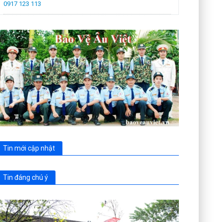
0917 123 113
Tin mới cập nhật
Tin đáng chú ý