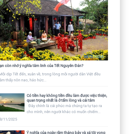
08/02/2026
ạn còn nhớ ý nghĩa tâm linh của Tết Nguyên Đán?
ỗi dịp Tết đến, xuân về, trong lòng mỗi người dân Việt đều
ảm thấy nôn nao, háo hức...
Có tiền hay không tiền đều làm được việc thiện,
quan trọng nhất là ở tấm lòng và cái tâm
Đây chính là cái phúc mà chúng ta tự tạo ra
cho mình, nên người khác có muốn chiếm...
8/11/2025
Ý nghĩa của ngày rằm tháng bảy và xá tội vong