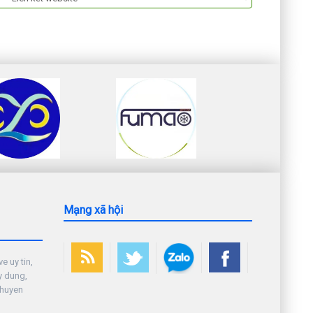
Mạng xã hội
e uy tin,
y dung,
chuyen