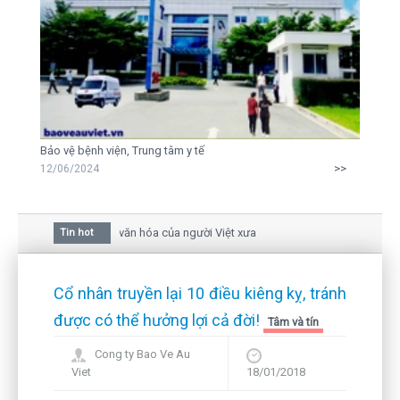
Bảo vệ bệnh viện, Trung tâm y tế
>>
12/06/2024
 của hoa mai trong văn hóa của người Việt xưa
Tin hot
 nhau giữa bức thư gửi mẹ của người... tử tù và của CEO
ôi vẫn còn hiện hữu nên không thể sống lặng lẽ
Cổ nhân truyền lại 10 điều kiêng kỵ, tránh
được có thể hưởng lợi cả đời!
Tâm và tín
Cong ty Bao Ve Au
Viet
18/01/2018