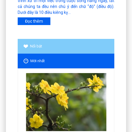
trình xử trí mọi việc trong cuộc sống hằng ngày, tất
cả chúng ta đều nên chú ý đến chữ “độ” (điều độ).
Dưới đây là 10 điều kiêng kỵ...
Đọc thêm
Nổi bật
Mới nhất