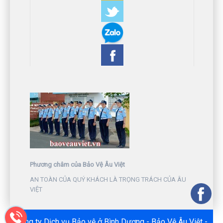
Phương châm của Bảo Vệ Âu Việt
AN TOÀN CỦA QUÝ KHÁCH LÀ TRỌNG TRÁCH CỦA ÂU
VIỆT
Công ty Dịch vụ Bảo vệ ở Bình Dương - Bảo Vệ Âu Việt -