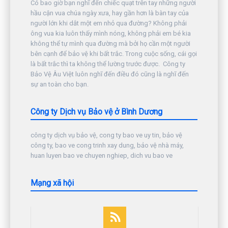
Có bao giờ bạn nghĩ đến chiếc quạt trên tay những người
hầu cận vua chúa ngày xưa, hay gần hơn là bàn tay của
người lớn khi dắt một em nhỏ qua đường? Không phải
ông vua kia luôn thấy mình nóng, không phải em bé kia
không thể tự mình qua đường mà bởi họ cần một người
bên cạnh để bảo vệ khi bất trắc. Trong cuộc sống, cái gọi
là bất trắc thì ta không thể lường trước được. Công ty
Bảo Vệ Âu Việt luôn nghĩ đến điều đó cũng là nghĩ đến
sự an toàn cho bạn.
Công ty Dịch vụ Bảo vệ ở Bình Dương
công ty dịch vụ bảo vệ, cong ty bao ve uy tin, bảo vệ
công ty, bao ve cong trinh xay dung, bảo vệ nhà máy,
huan luyen bao ve chuyen nghiep, dich vu bao ve
Mạng xã hội