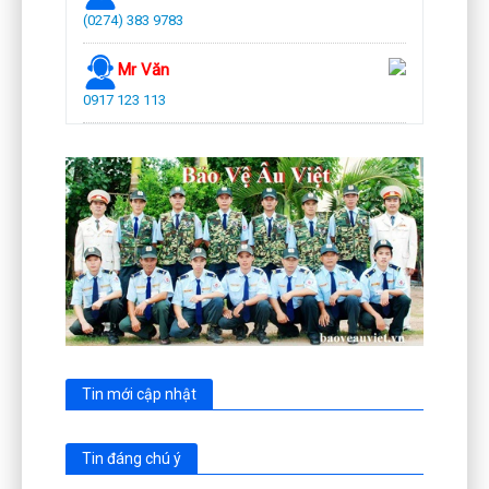
(0274) 383 9783
Mr Văn
0917 123 113
Tin mới cập nhật
Tin đáng chú ý