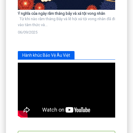
Ý nghĩa của ngày rằm tháng bảy và xá tội vong nhân
Từ khi nào rằm tháng Bảy và lễ hội xá tội vong nhân đã đi
vào tâm thức và...
06/09/2025
Hành khúc Bảo Vệ Âu Việt