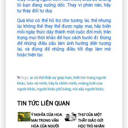
tỏ bạn đang xuống dốc. Thay vì phàn nàn, hãy
tự thay đổi tư duy.
Quá khứ có thể hỗ trợ cho tương lai, thế nhưng
lại không thể thay thế được ngày mai, hãy biến
mỗi ngày thức dậy thành một cuộc đời mới, trân
trọng mọi thời khắc để học cách bước đi. Đừng
để những điều xấu làm ảnh hưởng đến tương
lai, và đừng để những điều tốt đẹp làm mê
hoặc hiện tại.
Tags:
ai có thể thật sự giúp bạn,
biết tôn trọng người
khác,
bảo vệ mình,
hãy là chính mình,
miệng lưỡi của
người khác,
người khác phỉ báng,
nói xấu người khác,
TIN TỨC LIÊN QUAN
Ý NGHĨA CỦA HOA
THƯ CỦA MỘT
MAI TRONG VĂN
THẦY GIÁO GỬI
HÓA CỦA NGƯỜI
HỌC TRÒ NHÂN