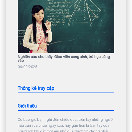
Nghiên cứu cho thấy: Giáo viên càng xinh, trò học càng
vào
06/09/2025
Thống kê truy cập
Giới thiệu
Có bao giờ bạn nghĩ đến chiếc quạt trên tay những người
hầu cận vua chúa ngày xưa, hay gần hơn là bàn tay của
người lớn khi dắt một em nhỏ qua đường? Không phải