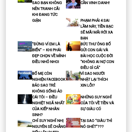
SAO BẠN KHÔNG
CẦN VINH DANH!
NÊN TRANH CÃI
KHI ĐANG TỨC
GIẬN
PHẠM PHẢI 4 SAI
LẦM NÀY, TIỀN BẠC
SẼ MÃI MÃI RỜI XA
BẠN
"ĐỪNG VÍ EM LÀ
BỨC THƯ ÔNG BỐ
BIỂN" – KHI PHÁI
GỬI CON GÁI VÀ
ĐẸP CHỌN VỀ MÌNH
BÀI HỌC CUỘC ĐỜI
ĐIỀU NHỎ NHOI
"KHÔNG AI NỢ CON
ĐIỀU GÌ CẢ"
BỐ MẸ CÒN
VÌ SAO NGƯỜI
NGHIỆN FACEBOOK
NHẬT LẠI THÍCH
BẢO SAO TRẺ
XIN LỖI?
KHÔNG SỐNG ẢO
CÁI TÔI – ĐIỀU
NHỮNG SUY NGHĨ
NGHIỆT NGÃ NHẤT
CỦA TÔI VỀ TIỀN VÀ
CỦA KIẾP NHÂN
SỰ GIÀU CÓ
SINH?
CHỈ SUY NGHĨ NHỊ
TẠI SAO “GIÀU THÌ
NGUYÊN SẼ CHẲNG
NÓ GHÉT”???