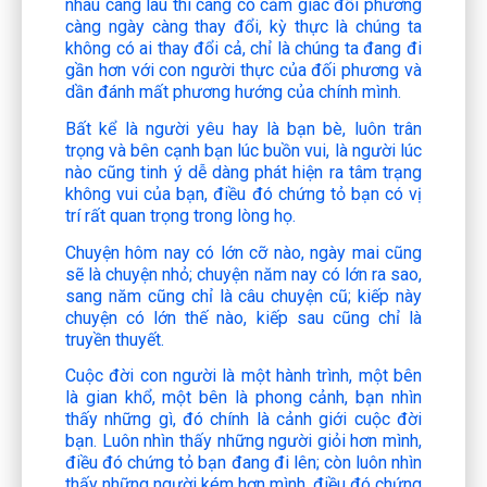
nhau càng lâu thì càng có cảm giác đối phương
càng ngày càng thay đổi, kỳ thực là chúng ta
không có ai thay đổi cả, chỉ là chúng ta đang đi
gần hơn với con người thực của đối phương và
dần đánh mất phương hướng của chính mình.
Bất kể là người yêu hay là bạn bè, luôn trân
trọng và bên cạnh bạn lúc buồn vui, là người lúc
nào cũng tinh ý dễ dàng phát hiện ra tâm trạng
không vui của bạn, điều đó chứng tỏ bạn có vị
trí rất quan trọng trong lòng họ.
Chuyện hôm nay có lớn cỡ nào, ngày mai cũng
sẽ là chuyện nhỏ; chuyện năm nay có lớn ra sao,
sang năm cũng chỉ là câu chuyện cũ; kiếp này
chuyện có lớn thế nào, kiếp sau cũng chỉ là
truyền thuyết.
Cuộc đời con người là một hành trình, một bên
là gian khổ, một bên là phong cảnh, bạn nhìn
thấy những gì, đó chính là cảnh giới cuộc đời
bạn. Luôn nhìn thấy những người giỏi hơn mình,
điều đó chứng tỏ bạn đang đi lên; còn luôn nhìn
thấy những người kém hơn mình, điều đó chứng