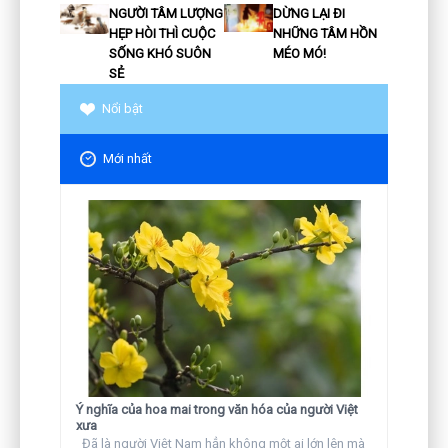
NGƯỜI TÂM LƯỢNG
DỪNG LẠI ĐI
HẸP HÒI THÌ CUỘC
NHỮNG TÂM HỒN
SỐNG KHÓ SUÔN
MÉO MÓ!
SẺ
Nổi bật
Mới nhất
Ý nghĩa của hoa mai trong văn hóa của người Việt
xưa
Đã là người Việt Nam hẳn không một ai lớn lên mà