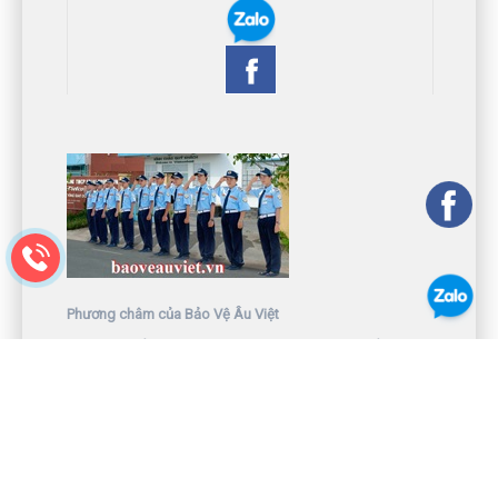
Phương châm của Bảo Vệ Âu Việt
AN TOÀN CỦA QUÝ KHÁCH LÀ TRỌNG TRÁCH CỦA ÂU
VIỆT
Công ty Dịch vụ Bảo vệ ở Bình Dương - Bảo Vệ Âu Việt -
Hotline: 0917 123 113 - Email: baoveauviet@gmail.com
- MST: 3700 785 736