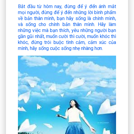
Bắt đầu từ hôm nay, đừng để ý đến ánh mắt
mọi người, đừng để ý đến những lời bình phẩm
về bản thân mình, bạn hãy sống là chính mình,
và sống cho chính bản thân mình. Hãy làm
những việc mà bạn thích, yêu những người bạn
gần gũi nhất, muốn cười thì cười, muốn khóc thì
khóc, đừng trói buộc tình cảm, cảm xúc của
mình, hãy sống cuộc sống nhẹ nhàng hơn.