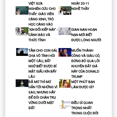
VIỆT XƯA
NGÀY 20-11
NGHIÊN CỨU CHO
NGHỀ THẦY
THẤY: GIÁO VIÊN
CÀNG XINH, TRÒ
HỌC CÀNG VÀO
‘XIN ĐỔI KIẾP NÀY’ -
GIAN NAN HOẠN
CẢNH BÁO VÀ
NẠN MỚI BIẾT
THỨC TỈNH
ĐƯỢC LÒNG NGƯỜI
TẮM CHO CON GÁI,
MUỐN THÀNH
CHA VÔ TÌNH HỎI
CÔNG VÀ GIÀU CÓ,
MỘT CÂU, BẤT
ĐỪNG BỎ QUA LỜI
NGỜ BIẾT ĐƯỢC BÍ
KHUYÊN ĐẮT GIÁ
MẬT GIẤU KÍN BẤY
NÀY CỦA DONALD
LÂU
TRUMP
ĐÃ MƠ THÌ MƠ
MỘT PHÚT BẠN
HẲN TỚI NHỮNG VÌ
LÀM ĐƯỢC GÌ?
SAO, NHƯNG HÃY
ĐỂ ĐÔI CHÂN TRỤ
VỮNG DƯỚI MẶT
ĐIỀU GÌ QUAN
ĐẤT
TRỌNG NHẤT
TRONG CUỘC ĐỜI