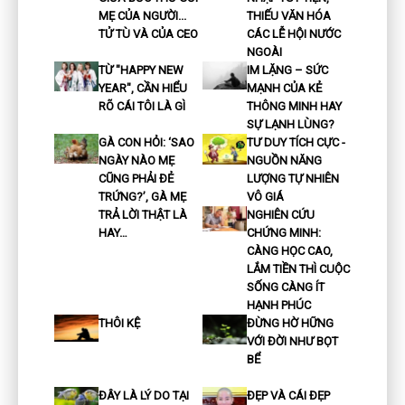
MẸ CỦA NGƯỜI...
THIẾU VĂN HÓA
TỬ TÙ VÀ CỦA CEO
CÁC LỄ HỘI NƯỚC
NGOÀI
TỪ "HAPPY NEW
IM LẶNG – SỨC
YEAR", CẦN HIỂU
MẠNH CỦA KẺ
RÕ CÁI TÔI LÀ GÌ
THÔNG MINH HAY
SỰ LẠNH LÙNG?
GÀ CON HỎI: ‘SAO
TƯ DUY TÍCH CỰC -
NGÀY NÀO MẸ
NGUỒN NĂNG
CŨNG PHẢI ĐẺ
LƯỢNG TỰ NHIÊN
TRỨNG?’, GÀ MẸ
VÔ GIÁ
TRẢ LỜI THẬT LÀ
NGHIÊN CỨU
HAY…
CHỨNG MINH:
CÀNG HỌC CAO,
LẮM TIỀN THÌ CUỘC
SỐNG CÀNG ÍT
HẠNH PHÚC
THÔI KỆ
ĐỪNG HỜ HỮNG
VỚI ĐỜI NHƯ BỌT
BỂ
ĐÂY LÀ LÝ DO TẠI
ĐẸP VÀ CÁI ĐẸP