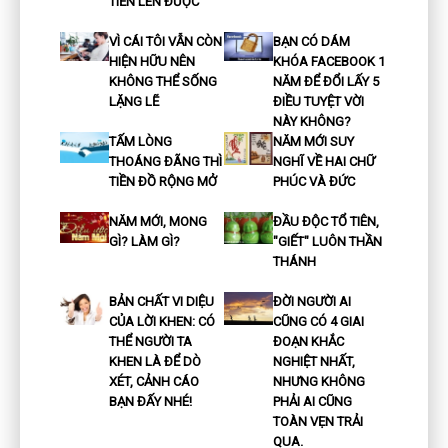
TIẾN LÊN ĐƯỢC
VÌ CÁI TÔI VẪN CÒN
BẠN CÓ DÁM
HIỆN HỮU NÊN
KHÓA FACEBOOK 1
KHÔNG THỂ SỐNG
NĂM ĐỂ ĐỔI LẤY 5
LẶNG LẼ
ĐIỀU TUYỆT VỜI
NÀY KHÔNG?
TẤM LÒNG
NĂM MỚI SUY
THOÁNG ĐÃNG THÌ
NGHĨ VỀ HAI CHỮ
TIỀN ĐỒ RỘNG MỞ
PHÚC VÀ ĐỨC
NĂM MỚI, MONG
ĐẦU ĐỘC TỔ TIÊN,
GÌ? LÀM GÌ?
"GIẾT" LUÔN THẦN
THÁNH
BẢN CHẤT VI DIỆU
ĐỜI NGƯỜI AI
CỦA LỜI KHEN: CÓ
CŨNG CÓ 4 GIAI
THỂ NGƯỜI TA
ĐOẠN KHẮC
KHEN LÀ ĐỂ DÒ
NGHIỆT NHẤT,
XÉT, CẢNH CÁO
NHƯNG KHÔNG
BẠN ĐẤY NHÉ!
PHẢI AI CŨNG
TOÀN VẸN TRẢI
QUA.