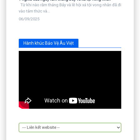
Từ khi nào rằm tháng Bảy và lễ hội xá tội vong nhân đã đi
vào tâm thức và...
06/09/2025
Hành khúc Bảo Vệ Âu Việt