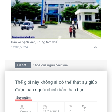
Bảo vệ bệnh viện, Trung tâm y tế
>>
12/06/2024
hoa mai trong văn hóa của người Việt xưa
Tin hot
 giữa bức thư gửi mẹ của người... tử tù và của CEO
ẫn còn hiện hữu nên không thể sống lặng lẽ
Thế giới này không ai có thể thật sự giúp
được bạn ngoài chính bản thân bạn
Suy ngẫm
Cong ty
17/01/2018
0
Blog
,