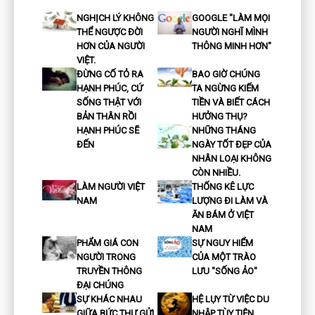
NGHỊCH LÝ KHÔNG
GOOGLE "LÀM MỌI
THỂ NGƯỢC ĐỜI
NGƯỜI NGHĨ MÌNH
HƠN CỦA NGƯỜI
THÔNG MINH HƠN"
VIỆT.
ĐỪNG CỐ TỎ RA
BAO GIỜ CHÚNG
HẠNH PHÚC, CỨ
TA NGỪNG KIẾM
SỐNG THẬT VỚI
TIỀN VÀ BIẾT CÁCH
BẢN THÂN RỒI
HƯỞNG THỤ?
HẠNH PHÚC SẼ
NHỮNG THÁNG
ĐẾN
NGÀY TỐT ĐẸP CỦA
NHÂN LOẠI KHÔNG
CÒN NHIỀU.
LÀM NGƯỜI VIỆT
THỐNG KÊ LỰC
NAM
LƯỢNG ĐI LÀM VÀ
ĂN BÁM Ở VIỆT
NAM
PHẨM GIÁ CON
SỰ NGUY HIỂM
NGƯỜI TRONG
CỦA MỘT TRÀO
TRUYỀN THÔNG
LƯU "SỐNG ẢO"
ĐẠI CHÚNG
SỰ KHÁC NHAU
HỆ LỤY TỪ VIỆC DU
GIỮA BỨC THƯ GỬI
NHẬP TÙY TIỆN,