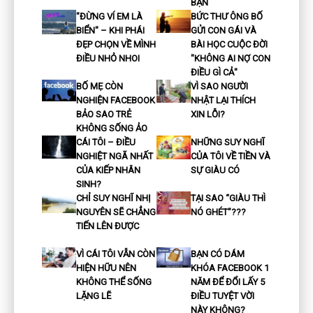
BẠN
"ĐỪNG VÍ EM LÀ
BỨC THƯ ÔNG BỐ
BIỂN" – KHI PHÁI
GỬI CON GÁI VÀ
ĐẸP CHỌN VỀ MÌNH
BÀI HỌC CUỘC ĐỜI
ĐIỀU NHỎ NHOI
"KHÔNG AI NỢ CON
ĐIỀU GÌ CẢ"
BỐ MẸ CÒN
VÌ SAO NGƯỜI
NGHIỆN FACEBOOK
NHẬT LẠI THÍCH
BẢO SAO TRẺ
XIN LỖI?
KHÔNG SỐNG ẢO
CÁI TÔI – ĐIỀU
NHỮNG SUY NGHĨ
NGHIỆT NGÃ NHẤT
CỦA TÔI VỀ TIỀN VÀ
CỦA KIẾP NHÂN
SỰ GIÀU CÓ
SINH?
CHỈ SUY NGHĨ NHỊ
TẠI SAO “GIÀU THÌ
NGUYÊN SẼ CHẲNG
NÓ GHÉT”???
TIẾN LÊN ĐƯỢC
VÌ CÁI TÔI VẪN CÒN
BẠN CÓ DÁM
HIỆN HỮU NÊN
KHÓA FACEBOOK 1
KHÔNG THỂ SỐNG
NĂM ĐỂ ĐỔI LẤY 5
LẶNG LẼ
ĐIỀU TUYỆT VỜI
NÀY KHÔNG?