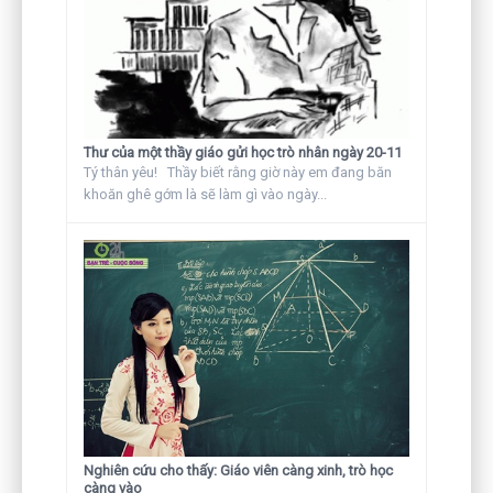
Thư của một thầy giáo gửi học trò nhân ngày 20-11
Tý thân yêu! Thầy biết rằng giờ này em đang băn
khoăn ghê gớm là sẽ làm gì vào ngày...
Nghiên cứu cho thấy: Giáo viên càng xinh, trò học
càng vào