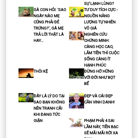
SỰ LẠNH LÙNG?
GÀ CON HỎI: ‘SAO
TƯ DUY TÍCH CỰC -
NGÀY NÀO MẸ
NGUỒN NĂNG
CŨNG PHẢI ĐẺ
LƯỢNG TỰ NHIÊN
TRỨNG?’, GÀ MẸ
VÔ GIÁ
TRẢ LỜI THẬT LÀ
NGHIÊN CỨU
HAY…
CHỨNG MINH:
CÀNG HỌC CAO,
LẮM TIỀN THÌ CUỘC
SỐNG CÀNG ÍT
HẠNH PHÚC
THÔI KỆ
ĐỪNG HỜ HỮNG
VỚI ĐỜI NHƯ BỌT
BỂ
ĐÂY LÀ LÝ DO TẠI
ĐẸP VÀ CÁI ĐẸP
SAO BẠN KHÔNG
CẦN VINH DANH!
NÊN TRANH CÃI
KHI ĐANG TỨC
GIẬN
PHẠM PHẢI 4 SAI
LẦM NÀY, TIỀN BẠC
SẼ MÃI MÃI RỜI XA