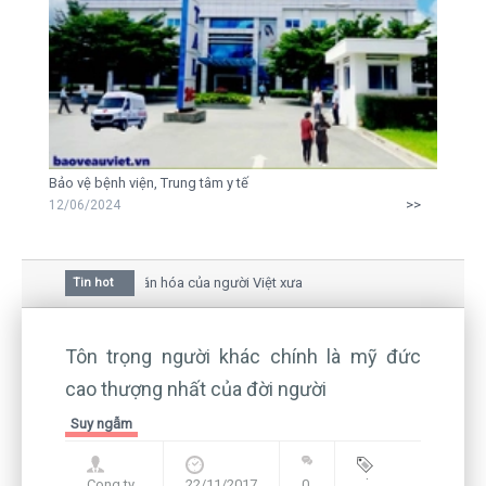
Bảo vệ bệnh viện, Trung tâm y tế
>>
12/06/2024
a hoa mai trong văn hóa của người Việt xưa
Tin hot
au giữa bức thư gửi mẹ của người... tử tù và của CEO
 vẫn còn hiện hữu nên không thể sống lặng lẽ
Tôn trọng người khác chính là mỹ đức
cao thượng nhất của đời người
Suy ngẫm
Cong ty
22/11/2017
0
Blog
,