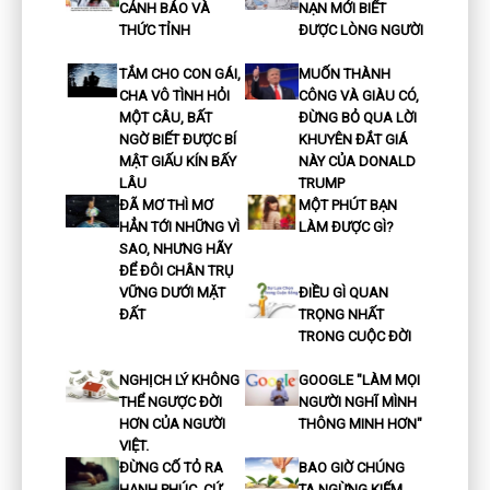
CẢNH BÁO VÀ
NẠN MỚI BIẾT
THỨC TỈNH
ĐƯỢC LÒNG NGƯỜI
TẮM CHO CON GÁI,
MUỐN THÀNH
CHA VÔ TÌNH HỎI
CÔNG VÀ GIÀU CÓ,
MỘT CÂU, BẤT
ĐỪNG BỎ QUA LỜI
NGỜ BIẾT ĐƯỢC BÍ
KHUYÊN ĐẮT GIÁ
MẬT GIẤU KÍN BẤY
NÀY CỦA DONALD
LÂU
TRUMP
ĐÃ MƠ THÌ MƠ
MỘT PHÚT BẠN
HẲN TỚI NHỮNG VÌ
LÀM ĐƯỢC GÌ?
SAO, NHƯNG HÃY
ĐỂ ĐÔI CHÂN TRỤ
VỮNG DƯỚI MẶT
ĐIỀU GÌ QUAN
ĐẤT
TRỌNG NHẤT
TRONG CUỘC ĐỜI
NGHỊCH LÝ KHÔNG
GOOGLE "LÀM MỌI
THỂ NGƯỢC ĐỜI
NGƯỜI NGHĨ MÌNH
HƠN CỦA NGƯỜI
THÔNG MINH HƠN"
VIỆT.
ĐỪNG CỐ TỎ RA
BAO GIỜ CHÚNG
HẠNH PHÚC, CỨ
TA NGỪNG KIẾM