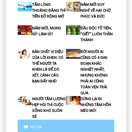
TẤM LÒNG
NĂM MỚI SUY
THOÁNG ĐÃNG THÌ
NGHĨ VỀ HAI CHỮ
TIỀN ĐỒ RỘNG MỞ
PHÚC VÀ ĐỨC
NĂM MỚI, MONG
ĐẦU ĐỘC TỔ TIÊN,
GÌ? LÀM GÌ?
"GIẾT" LUÔN THẦN
THÁNH
BẢN CHẤT VI DIỆU
ĐỜI NGƯỜI AI
CỦA LỜI KHEN: CÓ
CŨNG CÓ 4 GIAI
THỂ NGƯỜI TA
ĐOẠN KHẮC
KHEN LÀ ĐỂ DÒ
NGHIỆT NHẤT,
XÉT, CẢNH CÁO
NHƯNG KHÔNG
BẠN ĐẤY NHÉ!
PHẢI AI CŨNG
TOÀN VẸN TRẢI
QUA.
NGƯỜI TÂM LƯỢNG
DỪNG LẠI ĐI
HẸP HÒI THÌ CUỘC
NHỮNG TÂM HỒN
SỐNG KHÓ SUÔN
MÉO MÓ!
SẺ
Nổi bật