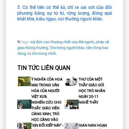
3. Có thể tiến có thể lùi, chỉ ra sai sót của đối
phương bằng sự từ bi, rộng lượng, đừng quá
khắt khe, kiêu ngạo, coi thường người khác.
Tags:
mỹ đức cao thượng nhất của đời người,
phép xã
giao thông thường,
Tôn trọng người khác,
tấm lòng bao
dung,
tự tôn trọng mình,
TIN TỨC LIÊN QUAN
Ý NGHĨA CỦA HOA
THƯ CỦA MỘT
MAI TRONG VĂN
THẦY GIÁO GỬI
HÓA CỦA NGƯỜI
HỌC TRÒ NHÂN
VIỆT XƯA
NGÀY 20-11
NGHIÊN CỨU CHO
NGHỀ THẦY
THẤY: GIÁO VIÊN
CÀNG XINH, TRÒ
HỌC CÀNG VÀO
‘XIN ĐỔI KIẾP NÀY’ -
GIAN NAN HOẠN