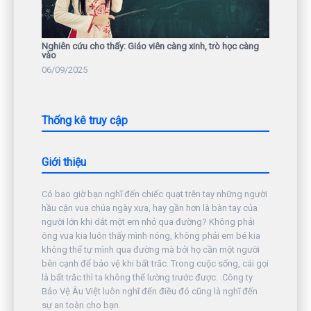
Nghiên cứu cho thấy: Giáo viên càng xinh, trò học càng
vào
06/09/2025
Thống kê truy cập
Giới thiệu
Có bao giờ bạn nghĩ đến chiếc quạt trên tay những người
hầu cận vua chúa ngày xưa, hay gần hơn là bàn tay của
người lớn khi dắt một em nhỏ qua đường? Không phải
ông vua kia luôn thấy mình nóng, không phải em bé kia
không thể tự mình qua đường mà bởi họ cần một người
bên cạnh để bảo vệ khi bất trắc. Trong cuộc sống, cái gọi
là bất trắc thì ta không thể lường trước được. Công ty
Bảo Vệ Âu Việt luôn nghĩ đến điều đó cũng là nghĩ đến
sự an toàn cho bạn.