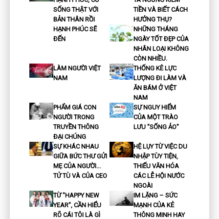
SỐNG THẬT VỚI
TIỀN VÀ BIẾT CÁCH
BẢN THÂN RỒI
HƯỞNG THỤ?
HẠNH PHÚC SẼ
NHỮNG THÁNG
ĐẾN
NGÀY TỐT ĐẸP CỦA
NHÂN LOẠI KHÔNG
CÒN NHIỀU.
LÀM NGƯỜI VIỆT
THỐNG KÊ LỰC
NAM
LƯỢNG ĐI LÀM VÀ
ĂN BÁM Ở VIỆT
NAM
PHẨM GIÁ CON
SỰ NGUY HIỂM
NGƯỜI TRONG
CỦA MỘT TRÀO
TRUYỀN THÔNG
LƯU "SỐNG ẢO"
ĐẠI CHÚNG
SỰ KHÁC NHAU
HỆ LỤY TỪ VIỆC DU
GIỮA BỨC THƯ GỬI
NHẬP TÙY TIỆN,
MẸ CỦA NGƯỜI...
THIẾU VĂN HÓA
TỬ TÙ VÀ CỦA CEO
CÁC LỄ HỘI NƯỚC
NGOÀI
TỪ "HAPPY NEW
IM LẶNG – SỨC
YEAR", CẦN HIỂU
MẠNH CỦA KẺ
RÕ CÁI TÔI LÀ GÌ
THÔNG MINH HAY