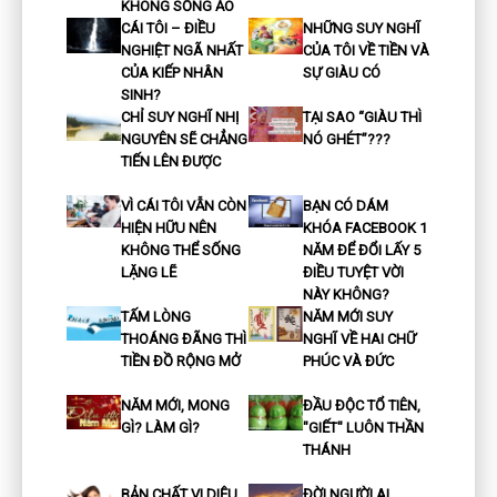
KHÔNG SỐNG ẢO
CÁI TÔI – ĐIỀU
NHỮNG SUY NGHĨ
NGHIỆT NGÃ NHẤT
CỦA TÔI VỀ TIỀN VÀ
CỦA KIẾP NHÂN
SỰ GIÀU CÓ
SINH?
CHỈ SUY NGHĨ NHỊ
TẠI SAO “GIÀU THÌ
NGUYÊN SẼ CHẲNG
NÓ GHÉT”???
TIẾN LÊN ĐƯỢC
VÌ CÁI TÔI VẪN CÒN
BẠN CÓ DÁM
HIỆN HỮU NÊN
KHÓA FACEBOOK 1
KHÔNG THỂ SỐNG
NĂM ĐỂ ĐỔI LẤY 5
LẶNG LẼ
ĐIỀU TUYỆT VỜI
NÀY KHÔNG?
TẤM LÒNG
NĂM MỚI SUY
THOÁNG ĐÃNG THÌ
NGHĨ VỀ HAI CHỮ
TIỀN ĐỒ RỘNG MỞ
PHÚC VÀ ĐỨC
NĂM MỚI, MONG
ĐẦU ĐỘC TỔ TIÊN,
GÌ? LÀM GÌ?
"GIẾT" LUÔN THẦN
THÁNH
BẢN CHẤT VI DIỆU
ĐỜI NGƯỜI AI