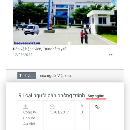
Bảo vệ bệnh viện, Trung tâm y tế
>>
12/06/2024
mai trong văn hóa của người Việt xưa
Tin hot
a bức thư gửi mẹ của người... tử tù và của CEO
n hiện hữu nên không thể sống lặng lẽ
9 Loại người cần phòng tránh
Suy ngẫm
Cong ty
13/01/2017
0
Blog
,
Bao Ve
Framework
Au Viet