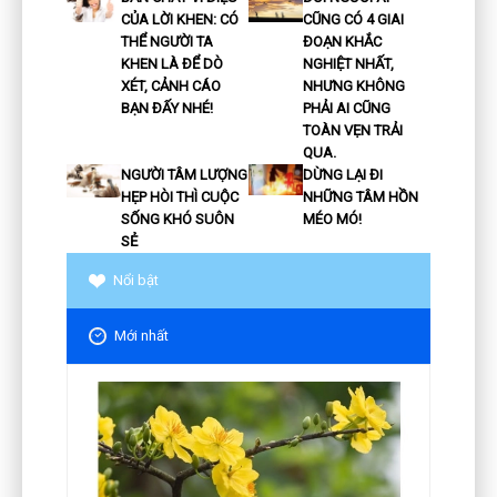
CỦA LỜI KHEN: CÓ
CŨNG CÓ 4 GIAI
THỂ NGƯỜI TA
ĐOẠN KHẮC
KHEN LÀ ĐỂ DÒ
NGHIỆT NHẤT,
XÉT, CẢNH CÁO
NHƯNG KHÔNG
BẠN ĐẤY NHÉ!
PHẢI AI CŨNG
TOÀN VẸN TRẢI
QUA.
NGƯỜI TÂM LƯỢNG
DỪNG LẠI ĐI
HẸP HÒI THÌ CUỘC
NHỮNG TÂM HỒN
SỐNG KHÓ SUÔN
MÉO MÓ!
SẺ
Nổi bật
Mới nhất