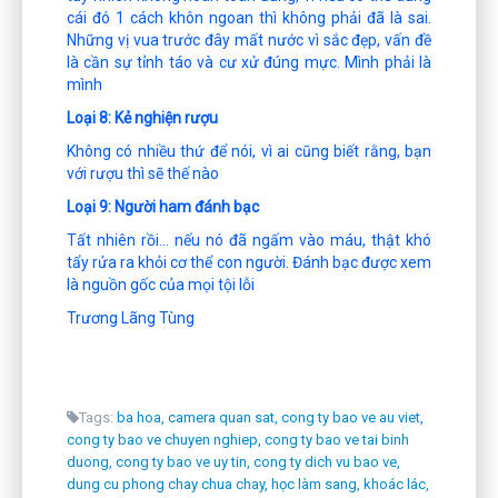
cái đó 1 cách khôn ngoan thì không phải đã là sai.
Những vị vua trước đây mất nước vì sắc đẹp, vấn đề
là cần sự tỉnh táo và cư xử đúng mực. Mình phải là
mình
Loại 8: Kẻ nghiện rượu
Không có nhiều thứ để nói, vì ai cũng biết rằng, bạn
với rượu thì sẽ thế nào
Loại 9: Người ham đánh bạc
Tất nhiên rồi… nếu nó đã ngấm vào máu, thật khó
tẩy rửa ra khỏi cơ thể con người. Đánh bạc được xem
là nguồn gốc của mọi tội lỗi
Trương Lãng Tùng
Tags:
ba hoa,
camera quan sat,
cong ty bao ve au viet,
cong ty bao ve chuyen nghiep,
cong ty bao ve tai binh
duong,
cong ty bao ve uy tin,
cong ty dich vu bao ve,
dung cu phong chay chua chay,
học làm sang,
khoác lác,