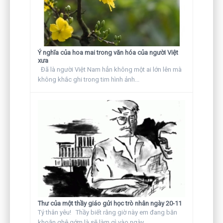
Ý nghĩa của hoa mai trong văn hóa của người Việt
xưa
Đã là người Việt Nam hẳn không một ai lớn lên mà
không khắc ghi trong tim hình ảnh...
Thư của một thầy giáo gửi học trò nhân ngày 20-11
Tý thân yêu! Thầy biết rằng giờ này em đang băn
khoăn ghê gớm là sẽ làm gì vào ngày...