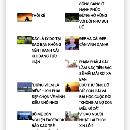
SỐNG CÀNG ÍT
HẠNH PHÚC
THÔI KỆ
ĐỪNG HỜ HỮNG
VỚI ĐỜI NHƯ BỌT
BỂ
ĐÂY LÀ LÝ DO TẠI
ĐẸP VÀ CÁI ĐẸP
SAO BẠN KHÔNG
CẦN VINH DANH!
NÊN TRANH CÃI
KHI ĐANG TỨC
GIẬN
PHẠM PHẢI 4 SAI
LẦM NÀY, TIỀN BẠC
SẼ MÃI MÃI RỜI XA
BẠN
"ĐỪNG VÍ EM LÀ
BỨC THƯ ÔNG BỐ
BIỂN" – KHI PHÁI
GỬI CON GÁI VÀ
ĐẸP CHỌN VỀ MÌNH
BÀI HỌC CUỘC ĐỜI
ĐIỀU NHỎ NHOI
"KHÔNG AI NỢ CON
ĐIỀU GÌ CẢ"
BỐ MẸ CÒN
VÌ SAO NGƯỜI
NGHIỆN FACEBOOK
NHẬT LẠI THÍCH
BẢO SAO TRẺ
XIN LỖI?