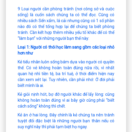
9 Loại người cần phòng tránh (nơi công sở và cuộc
sống) là cuốn sách chúng ta có thể đọc. Cũng có
nhiều sách Sến xẩm, lá cải nhưng cũng có 1 số phần
nào đó có thể tổng hợp lại để chúng ta biết phòng
tránh. Cần kết hợp thêm nhiều yếu tố khác để có thể
“làm bạn” với những người bạn thế này:
Loại 1: Người có thói học làm sang gồm các loại nhỏ
hơn như
Kẻ tiểu nhân luôn sống bám dựa vào người có quyền
thế. Có vẻ không hoàn toàn đúng nữa rồi, vì nhất
quan hệ nhì tiền tệ, ba trí tuệ, ở thời điểm hiện nay
cần xem xét lại. Tuy nhiên, cần phải nhớ: Ở đời phải
biết mình là ai.
Kẻ giỏi nịnh hót, bợ đỡ người khác để lấy lòng: cũng
không hoàn toàn đúng vì ai bây giờ cũng phải “biết
cách sống” không thì chết.
Kẻ ăn ở hai lòng. Đây chính là kẻ chúng ta nên tránh
tuyệt đối đặc biệt là những người bạn thân nếu có
suy nghĩ này thì phải tạm biệt họ ngay.