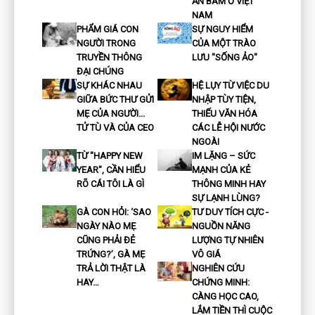
ĂN BÁM Ở VIỆT
NAM
PHẨM GIÁ CON
SỰ NGUY HIỂM
NGƯỜI TRONG
CỦA MỘT TRÀO
TRUYỀN THÔNG
LƯU "SỐNG ẢO"
ĐẠI CHÚNG
SỰ KHÁC NHAU
HỆ LỤY TỪ VIỆC DU
GIỮA BỨC THƯ GỬI
NHẬP TÙY TIỆN,
MẸ CỦA NGƯỜI...
THIẾU VĂN HÓA
TỬ TÙ VÀ CỦA CEO
CÁC LỄ HỘI NƯỚC
NGOÀI
TỪ "HAPPY NEW
IM LẶNG – SỨC
YEAR", CẦN HIỂU
MẠNH CỦA KẺ
RÕ CÁI TÔI LÀ GÌ
THÔNG MINH HAY
SỰ LẠNH LÙNG?
GÀ CON HỎI: ‘SAO
TƯ DUY TÍCH CỰC -
NGÀY NÀO MẸ
NGUỒN NĂNG
CŨNG PHẢI ĐẺ
LƯỢNG TỰ NHIÊN
TRỨNG?’, GÀ MẸ
VÔ GIÁ
TRẢ LỜI THẬT LÀ
NGHIÊN CỨU
HAY…
CHỨNG MINH:
CÀNG HỌC CAO,
LẮM TIỀN THÌ CUỘC