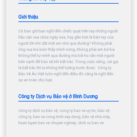
Giới thiệu
Có bao giờ bạn nghĩ đến chiếc quạt trên tay những người
hầu cận vua chúa ngày xưa, hay gần hơn là bàn tay của
người lớn khi dắt một em nhỏ qua đường? Không phải
ông vua kia luôn thấy mình nóng, không phải em bé kia
không thể tự mình qua đường mà bởi họ cần một người
bên cạnh để bảo vệ khi bất trắc. Trong cuộc sống, cái gọi
là bất trắc thì ta không thể lường trước được. Công ty
Bảo Vệ Âu Việt luôn nghĩ đến điều đó cũng là nghĩ đến
sự an toàn cho bạn.
Công ty Dịch vụ Bảo vệ ở Bình Dương
công ty dịch vụ bảo vệ, cong ty bao ve uy tin, bảo vệ
công ty, bao ve cong trinh xay dung, bảo vệ nhà máy,
huan luyen bao ve chuyen nghiep, dich vu bao ve