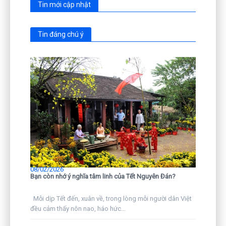
Tin mới cập nhật
Tin đáng chú ý
08/02/2026
Bạn còn nhớ ý nghĩa tâm linh của Tết Nguyên Đán?
Mỗi dịp Tết đến, xuân về, trong lòng mỗi người dân Việt
đều cảm thấy nôn nao, háo hức...