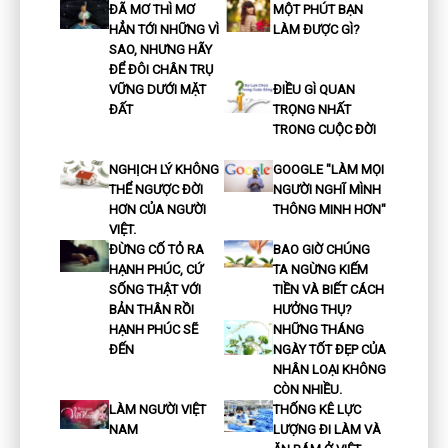
ĐÃ MƠ THÌ MƠ
MỘT PHÚT BẠN
HẲN TỚI NHỮNG VÌ
LÀM ĐƯỢC GÌ?
SAO, NHƯNG HÃY
ĐỂ ĐÔI CHÂN TRỤ
VỮNG DƯỚI MẶT
ĐIỀU GÌ QUAN
ĐẤT
TRỌNG NHẤT
TRONG CUỘC ĐỜI
NGHỊCH LÝ KHÔNG
GOOGLE "LÀM MỌI
THỂ NGƯỢC ĐỜI
NGƯỜI NGHĨ MÌNH
HƠN CỦA NGƯỜI
THÔNG MINH HƠN"
VIỆT.
ĐỪNG CỐ TỎ RA
BAO GIỜ CHÚNG
HẠNH PHÚC, CỨ
TA NGỪNG KIẾM
SỐNG THẬT VỚI
TIỀN VÀ BIẾT CÁCH
BẢN THÂN RỒI
HƯỞNG THỤ?
HẠNH PHÚC SẼ
NHỮNG THÁNG
ĐẾN
NGÀY TỐT ĐẸP CỦA
NHÂN LOẠI KHÔNG
CÒN NHIỀU.
LÀM NGƯỜI VIỆT
THỐNG KÊ LỰC
NAM
LƯỢNG ĐI LÀM VÀ