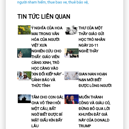
người nham hiểm,
thue bao ve,
thuê bảo vệ,
TIN TỨC LIÊN QUAN
Ý NGHĨA CỦA HOA
THƯ CỦA MỘT
MAI TRONG VĂN
THẦY GIÁO GỬI
HÓA CỦA NGƯỜI
HỌC TRÒ NHÂN
VIỆT XƯA
NGÀY 20-11
NGHIÊN CỨU CHO
NGHỀ THẦY
THẤY: GIÁO VIÊN
CÀNG XINH, TRÒ
HỌC CÀNG VÀO
‘XIN ĐỔI KIẾP NÀY’ -
GIAN NAN HOẠN
CẢNH BÁO VÀ
NẠN MỚI BIẾT
THỨC TỈNH
ĐƯỢC LÒNG NGƯỜI
TẮM CHO CON GÁI,
MUỐN THÀNH
CHA VÔ TÌNH HỎI
CÔNG VÀ GIÀU CÓ,
MỘT CÂU, BẤT
ĐỪNG BỎ QUA LỜI
NGỜ BIẾT ĐƯỢC BÍ
KHUYÊN ĐẮT GIÁ
MẬT GIẤU KÍN BẤY
NÀY CỦA DONALD
LÂU
TRUMP