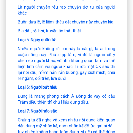
Là người chuyên rêu rao chuyện đời tư của người
khác
Buôn dưa lê, lê liếm, thêu dệt chuyện này chuyện kia
Bịa đặt, rỗi hơi, truyền tin thất thiệt
Loại 5: Nguỵ quân tử
Nhiều người không rõ cái này là cái gì, là ai trong
cuộc sống này. Phức tạp lắm, vì đó là người cố ý
chèn ép người khác, vờ như không quan tâm và thể
hiện tình cảm với người khác. Trước mặt OK sau thì
lại nói xấu, mềm nắn, rắn buông, gây xích mích, chia
rẽ ngầm, dối trên, lừa dưới
Loại 6: Người bất hiếu
Đúng là mang phong cách Á Đông do vậy có câu
Trăm điều thiện thì chữ Hiếu đứng đầu.
Loại 7: Người háo sắc
Chúng ta đã nghe và xem nhiều nội dung kiên quan
đến dùng mỹ nhân kế, nam nhân kế để lừa gạt ai đó…
tuy nhiên không hoàn toàn đúng, vì nếu có thể dùng