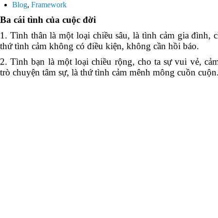
Blog
,
Framework
Ba cái tình của cuộc đời
1. Tình thân là một loại chiều sâu, là tình cảm gia đình,
thứ tình cảm không có điều kiện, không cần hồi báo.
2. Tình bạn là một loại chiều rộng, cho ta sự vui vẻ, cảm
trò chuyện tâm sự, là thứ tình cảm mênh mông cuồn cuộn
3. Tình yêu là một loại thuần khiết, với những lời tâm tì
cảm giác yêu thương che chở, nâng niu trìu mến, là một đ
cùng.
Cuộc đời con người, ba thứ tình quan trọng, tình thân, tìn
thiếu một thì sẽ là tiếc nuối; ba thứ thiếu hai thì thật là
thiếu thì chỉ là một cái xác không hồn.
Ba cảnh giới của đời người
Có thể ví von ba cảnh giới của cuộc đời như sau: Xem n
nước; xem núi không là núi, xem nước không là nước; xe
nước vẫn là nước.