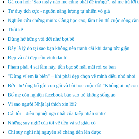
Gà con hỏi: ‘Sao ngày nào mẹ cũng phải đẻ trứng?’, gà mẹ trả lời 
Tư duy tích cực - nguồn năng lượng tự nhiên vô giá
Nghiên cứu chứng minh: Càng học cao, lắm tiền thì cuộc sống càn
Thôi kệ
Đừng hờ hững với đời như bọt bể
Đây là lý do tại sao bạn không nên tranh cãi khi đang tức giận
Đẹp và cái đẹp cần vinh danh!
Phạm phải 4 sai lầm này, tiền bạc sẽ mãi mãi rời xa bạn
"Đừng ví em là biển" – khi phái đẹp chọn về mình điều nhỏ nhoi
Bức thư ông bố gửi con gái và bài học cuộc đời "Không ai nợ con 
Bố mẹ còn nghiện facebook bảo sao trẻ không sống ảo
Vì sao người Nhật lại thích xin lỗi?
Cái tôi – điều nghiệt ngã nhất của kiếp nhân sinh?
Những suy nghĩ của tôi về tiền và sự giàu có
Chỉ suy nghĩ nhị nguyên sẽ chẳng tiến lên được