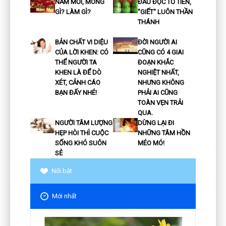
NĂM MỚI, MONG
ĐẦU ĐỘC TỔ TIÊN,
GÌ? LÀM GÌ?
"GIẾT" LUÔN THẦN
THÁNH
BẢN CHẤT VI DIỆU
ĐỜI NGƯỜI AI
CỦA LỜI KHEN: CÓ
CŨNG CÓ 4 GIAI
THỂ NGƯỜI TA
ĐOẠN KHẮC
KHEN LÀ ĐỂ DÒ
NGHIỆT NHẤT,
XÉT, CẢNH CÁO
NHƯNG KHÔNG
BẠN ĐẤY NHÉ!
PHẢI AI CŨNG
TOÀN VẸN TRẢI
QUA.
NGƯỜI TÂM LƯỢNG
DỪNG LẠI ĐI
HẸP HÒI THÌ CUỘC
NHỮNG TÂM HỒN
SỐNG KHÓ SUÔN
MÉO MÓ!
SẺ
Nổi bật
Mới nhất