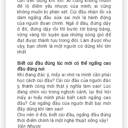
cần đến dũng khí lớn. Ai cũng không muốn
để lộ điểm yếu nhược của mình, ai cũng
không muốn bị phán xét. Cúi đầu nhận lỗi và
dám ngẩng đầu sửa sai mới là hành động
của người đoan chính. Ngã ở đâu, đứng dậy
ở đó, đứng dậy rồi thì bước tới băng băng,
vững vàng tôi luyện qua những sóng gió để
đạt được thành tựu trong đời. Làm được như
vậy, bạn chính là một người có dũng khí lớn
nhất.
Biết cúi đầu đúng lúc mới có thể ngẩng cao
đầu đúng nơi
Khi đang đắc ý, mấy ai nhớ ra mình cần phải
học cách cúi đầu? Cái cúi đầu của người đắc
ý, thành công mới thật ý nghĩa làm sao! Lúc
đang chôn vùi trong nghịch cảnh, lại thử hỏi
mấy ai hiểu mình phải biết cách ngẩng cao
đầu? Cái ngẩng đầu của người thất bại mới
đầy dũng khí làm sao!
Cho nên ở đời, biết cúi đầu, ngẩng đầu đúng
thời điểm chính là một nghệ thuật sống vậy!
Văn Nhược