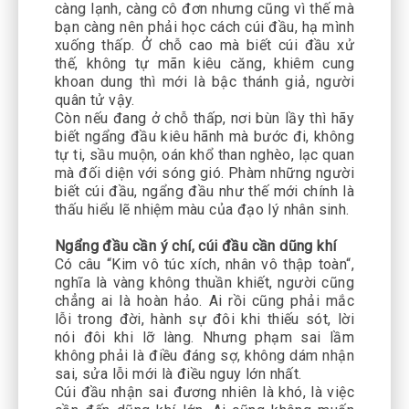
càng lạnh, càng cô đơn nhưng cũng vì thế mà
bạn càng nên phải học cách cúi đầu, hạ mình
xuống thấp. Ở chỗ cao mà biết cúi đầu xử
thế, không tự mãn kiêu căng, khiêm cung
khoan dung thì mới là bậc thánh giả, người
quân tử vậy.
Còn nếu đang ở chỗ thấp, nơi bùn lầy thì hãy
biết ngẩng đầu kiêu hãnh mà bước đi, không
tự ti, sầu muộn, oán khổ than nghèo, lạc quan
mà đối diện với sóng gió. Phàm những người
biết cúi đầu, ngẩng đầu như thế mới chính là
thấu hiểu lẽ nhiệm màu của đạo lý nhân sinh.
Ngẩng đầu cần ý chí, cúi đầu cần dũng khí
Có câu “Kim vô túc xích, nhân vô thập toàn“,
nghĩa là vàng không thuần khiết, người cũng
chẳng ai là hoàn hảo. Ai rồi cũng phải mắc
lỗi trong đời, hành sự đôi khi thiếu sót, lời
nói đôi khi lỡ làng. Nhưng phạm sai lầm
không phải là điều đáng sợ, không dám nhận
sai, sửa lỗi mới là điều nguy lớn nhất.
Cúi đầu nhận sai đương nhiên là khó, là việc