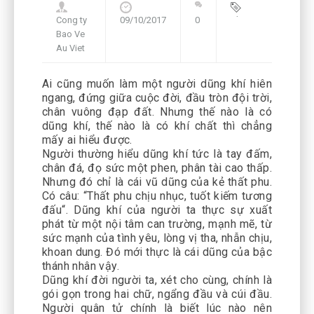
Cong ty
09/10/2017
0
Blog
,
Bao Ve
Framework
Au Viet
Ai cũng muốn làm một người dũng khí hiên
ngang, đứng giữa cuộc đời, đầu tròn đội trời,
chân vuông đạp đất. Nhưng thế nào là có
dũng khí, thế nào là có khí chất thì chẳng
mấy ai hiểu được
.
Người thường hiểu dũng khí tức là tay đấm,
chân đá, đọ sức một phen, phân tài cao thấp.
Nhưng đó chỉ là cái vũ dũng của kẻ thất phu.
Có câu: “Thất phu chịu nhục, tuốt kiếm tương
đấu“. Dũng khí của người ta thực sự xuất
phát từ một nội tâm can trường, mạnh mẽ, từ
sức mạnh của tình yêu, lòng vị tha, nhẫn chịu,
khoan dung. Đó mới thực là cái dũng của bậc
thánh nhân vậy.
Dũng khí đời người ta, xét cho cùng, chính là
gói gọn trong hai chữ, ngẩng đầu và cúi đầu.
Người quân tử chính là biết lúc nào nên