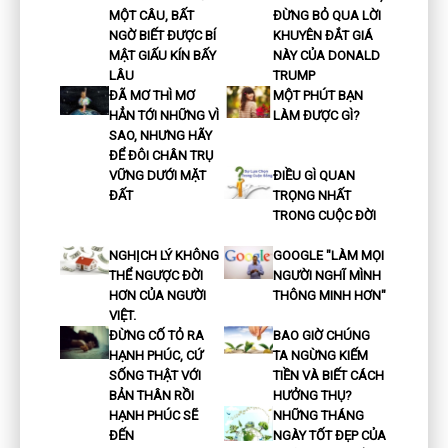
MỘT CÂU, BẤT
ĐỪNG BỎ QUA LỜI
NGỜ BIẾT ĐƯỢC BÍ
KHUYÊN ĐẮT GIÁ
MẬT GIẤU KÍN BẤY
NÀY CỦA DONALD
LÂU
TRUMP
ĐÃ MƠ THÌ MƠ
MỘT PHÚT BẠN
HẲN TỚI NHỮNG VÌ
LÀM ĐƯỢC GÌ?
SAO, NHƯNG HÃY
ĐỂ ĐÔI CHÂN TRỤ
VỮNG DƯỚI MẶT
ĐIỀU GÌ QUAN
ĐẤT
TRỌNG NHẤT
TRONG CUỘC ĐỜI
NGHỊCH LÝ KHÔNG
GOOGLE "LÀM MỌI
THỂ NGƯỢC ĐỜI
NGƯỜI NGHĨ MÌNH
HƠN CỦA NGƯỜI
THÔNG MINH HƠN"
VIỆT.
ĐỪNG CỐ TỎ RA
BAO GIỜ CHÚNG
HẠNH PHÚC, CỨ
TA NGỪNG KIẾM
SỐNG THẬT VỚI
TIỀN VÀ BIẾT CÁCH
BẢN THÂN RỒI
HƯỞNG THỤ?
HẠNH PHÚC SẼ
NHỮNG THÁNG
ĐẾN
NGÀY TỐT ĐẸP CỦA