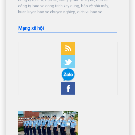
công ty, bao ve cong trinh xay dung, bảo vệ nhà máy,
huan luyen bao ve chuyen nghiep, dich vu bao ve
Mạng xã hội