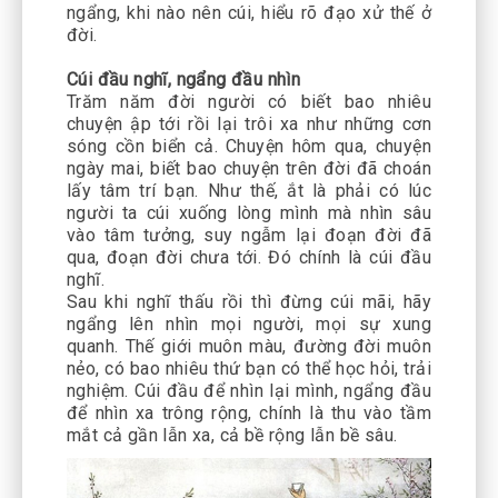
ngẩng, khi nào nên cúi, hiểu rõ đạo xử thế ở
đời.
Cúi đầu nghĩ, ngẩng đầu nhìn
Trăm năm đời người có biết bao nhiêu
chuyện ập tới rồi lại trôi xa như những cơn
sóng cồn biển cả. Chuyện hôm qua, chuyện
ngày mai, biết bao chuyện trên đời đã choán
lấy tâm trí bạn. Như thế, ắt là phải có lúc
người ta cúi xuống lòng mình mà nhìn sâu
vào tâm tưởng, suy ngẫm lại đoạn đời đã
qua, đoạn đời chưa tới. Đó chính là cúi đầu
nghĩ.
Sau khi nghĩ thấu rồi thì đừng cúi mãi, hãy
ngẩng lên nhìn mọi người, mọi sự xung
quanh. Thế giới muôn màu, đường đời muôn
nẻo, có bao nhiêu thứ bạn có thể học hỏi, trải
nghiệm. Cúi đầu để nhìn lại mình, ngẩng đầu
để nhìn xa trông rộng, chính là thu vào tầm
mắt cả gần lẫn xa, cả bề rộng lẫn bề sâu.