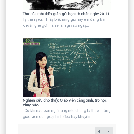
Thư của một thầy giáo gửi học trò nhân ngày 20-11
Tý thân yêu! Thầy biết rằng giờ này em đang băn
khoăn ghê gớm là sẽ làm gì vào ngày...
Nghiên cứu cho thấy: Giáo viên càng xinh, trò học
càng vào
Có khi nào bạn nghĩ rằng nếu chúng ta thuê những
giáo viên có ngoại hình đẹp hay khuyến...