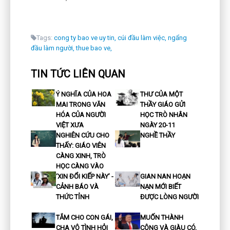
Tags:
cong ty bao ve uy tin,
cúi đầu làm việc,
ngẩng
đầu làm người,
thue bao ve,
TIN TỨC LIÊN QUAN
Ý NGHĨA CỦA HOA
THƯ CỦA MỘT
MAI TRONG VĂN
THẦY GIÁO GỬI
HÓA CỦA NGƯỜI
HỌC TRÒ NHÂN
VIỆT XƯA
NGÀY 20-11
NGHIÊN CỨU CHO
NGHỀ THẦY
THẤY: GIÁO VIÊN
CÀNG XINH, TRÒ
HỌC CÀNG VÀO
‘XIN ĐỔI KIẾP NÀY’ -
GIAN NAN HOẠN
CẢNH BÁO VÀ
NẠN MỚI BIẾT
THỨC TỈNH
ĐƯỢC LÒNG NGƯỜI
TẮM CHO CON GÁI,
MUỐN THÀNH
CHA VÔ TÌNH HỎI
CÔNG VÀ GIÀU CÓ,