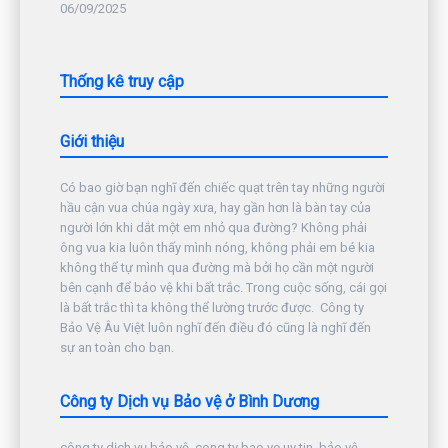
06/09/2025
Thống kê truy cập
Giới thiệu
Có bao giờ bạn nghĩ đến chiếc quạt trên tay những người
hầu cận vua chúa ngày xưa, hay gần hơn là bàn tay của
người lớn khi dắt một em nhỏ qua đường? Không phải
ông vua kia luôn thấy mình nóng, không phải em bé kia
không thể tự mình qua đường mà bởi họ cần một người
bên cạnh để bảo vệ khi bất trắc. Trong cuộc sống, cái gọi
là bất trắc thì ta không thể lường trước được. Công ty
Bảo Vệ Âu Việt luôn nghĩ đến điều đó cũng là nghĩ đến
sự an toàn cho bạn.
Công ty Dịch vụ Bảo vệ ở Bình Dương
công ty dịch vụ bảo vệ, cong ty bao ve uy tin, bảo vệ