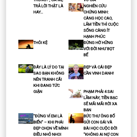
TRẢ LỜI THẬT LÀ
NGHIÊN CỨU
HAY…
CHỨNG MINH:
CÀNG HỌC CAO,
LẮM TIỀN THÌ CUỘC
SỐNG CÀNG ÍT
HẠNH PHÚC
THÔI KỆ
ĐỪNG HỜ HỮNG
VỚI ĐỜI NHƯ BỌT
BỂ
ĐÂY LÀ LÝ DO TẠI
ĐẸP VÀ CÁI ĐẸP
SAO BẠN KHÔNG
CẦN VINH DANH!
NÊN TRANH CÃI
KHI ĐANG TỨC
GIẬN
PHẠM PHẢI 4 SAI
LẦM NÀY, TIỀN BẠC
SẼ MÃI MÃI RỜI XA
BẠN
"ĐỪNG VÍ EM LÀ
BỨC THƯ ÔNG BỐ
BIỂN" – KHI PHÁI
GỬI CON GÁI VÀ
ĐẸP CHỌN VỀ MÌNH
BÀI HỌC CUỘC ĐỜI
ĐIỀU NHỎ NHOI
"KHÔNG AI NỢ CON