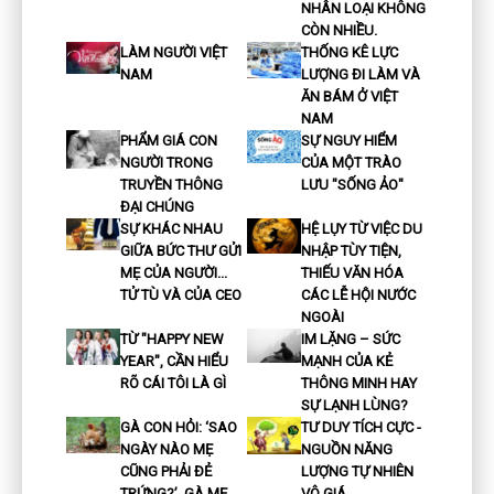
NHÂN LOẠI KHÔNG
CÒN NHIỀU.
LÀM NGƯỜI VIỆT
THỐNG KÊ LỰC
NAM
LƯỢNG ĐI LÀM VÀ
ĂN BÁM Ở VIỆT
NAM
PHẨM GIÁ CON
SỰ NGUY HIỂM
NGƯỜI TRONG
CỦA MỘT TRÀO
TRUYỀN THÔNG
LƯU "SỐNG ẢO"
ĐẠI CHÚNG
SỰ KHÁC NHAU
HỆ LỤY TỪ VIỆC DU
GIỮA BỨC THƯ GỬI
NHẬP TÙY TIỆN,
MẸ CỦA NGƯỜI...
THIẾU VĂN HÓA
TỬ TÙ VÀ CỦA CEO
CÁC LỄ HỘI NƯỚC
NGOÀI
TỪ "HAPPY NEW
IM LẶNG – SỨC
YEAR", CẦN HIỂU
MẠNH CỦA KẺ
RÕ CÁI TÔI LÀ GÌ
THÔNG MINH HAY
SỰ LẠNH LÙNG?
GÀ CON HỎI: ‘SAO
TƯ DUY TÍCH CỰC -
NGÀY NÀO MẸ
NGUỒN NĂNG
CŨNG PHẢI ĐẺ
LƯỢNG TỰ NHIÊN
TRỨNG?’, GÀ MẸ
VÔ GIÁ