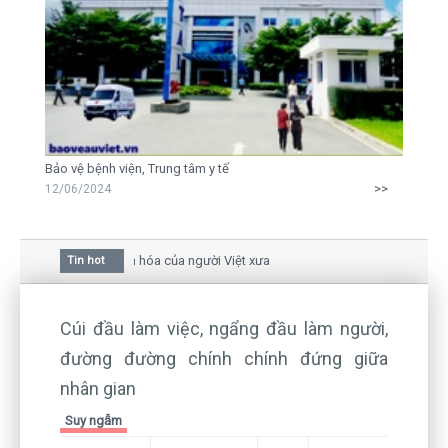
Bảo vệ bệnh viện, Trung tâm y tế
>>
12/06/2024
hoa mai trong văn hóa của người Việt xưa
Tin hot
 giữa bức thư gửi mẹ của người... tử tù và của CEO
ẫn còn hiện hữu nên không thể sống lặng lẽ
Cúi đầu làm việc, ngẩng đầu làm người,
đường đường chính chính đứng giữa
nhân gian
Suy ngẫm