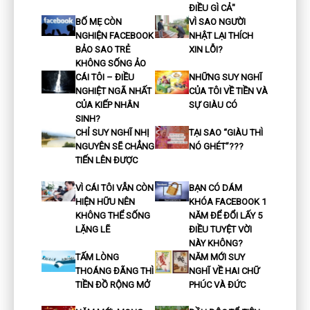
ĐIỀU GÌ CẢ"
BỐ MẸ CÒN
VÌ SAO NGƯỜI
NGHIỆN FACEBOOK
NHẬT LẠI THÍCH
BẢO SAO TRẺ
XIN LỖI?
KHÔNG SỐNG ẢO
CÁI TÔI – ĐIỀU
NHỮNG SUY NGHĨ
NGHIỆT NGÃ NHẤT
CỦA TÔI VỀ TIỀN VÀ
CỦA KIẾP NHÂN
SỰ GIÀU CÓ
SINH?
CHỈ SUY NGHĨ NHỊ
TẠI SAO “GIÀU THÌ
NGUYÊN SẼ CHẲNG
NÓ GHÉT”???
TIẾN LÊN ĐƯỢC
VÌ CÁI TÔI VẪN CÒN
BẠN CÓ DÁM
HIỆN HỮU NÊN
KHÓA FACEBOOK 1
KHÔNG THỂ SỐNG
NĂM ĐỂ ĐỔI LẤY 5
LẶNG LẼ
ĐIỀU TUYỆT VỜI
NÀY KHÔNG?
TẤM LÒNG
NĂM MỚI SUY
THOÁNG ĐÃNG THÌ
NGHĨ VỀ HAI CHỮ
TIỀN ĐỒ RỘNG MỞ
PHÚC VÀ ĐỨC