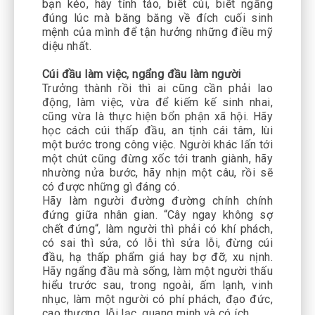
bạn kéo, hãy tỉnh táo, biết cúi, biết ngẩng
đúng lúc mà băng băng về đích cuối sinh
mệnh của mình để tận hưởng những điều mỹ
diệu nhất.
Cúi đầu làm việc, ngẩng đầu làm người
Trưởng thành rồi thì ai cũng cần phải lao
động, làm việc, vừa để kiếm kế sinh nhai,
cũng vừa là thực hiện bổn phận xã hội. Hãy
học cách cúi thấp đầu, an tịnh cái tâm, lùi
một bước trong công việc. Người khác lấn tới
một chút cũng đừng xốc tới tranh giành, hãy
nhường nửa bước, hãy nhịn một câu, rồi sẽ
có được những gì đáng có.
Hãy làm người đường đường chính chính
đứng giữa nhân gian. “Cây ngay không sợ
chết đứng“, làm người thì phải có khí phách,
có sai thì sửa, có lỗi thì sửa lỗi, đừng cúi
đầu, hạ thấp phẩm giá hay bợ đỡ, xu nịnh.
Hãy ngẩng đầu mà sống, làm một người thấu
hiểu trước sau, trong ngoài, ấm lạnh, vinh
nhục, làm một người có phí phách, đạo đức,
cao thượng, lỗi lạc, quang minh và có ích.