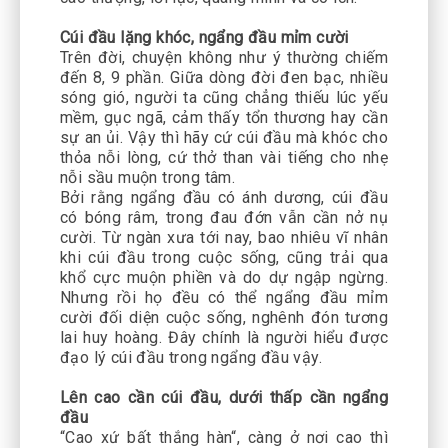
Cúi đầu lặng khóc, ngẩng đầu mỉm cười
Trên đời, chuyện không như ý thường chiếm
đến 8, 9 phần. Giữa dòng đời đen bạc, nhiều
sóng gió, người ta cũng chẳng thiếu lúc yếu
mềm, gục ngã, cảm thấy tổn thương hay cần
sự an ủi. Vậy thì hãy cứ cúi đầu mà khóc cho
thỏa nỗi lòng, cứ thở than vài tiếng cho nhẹ
nỗi sầu muộn trong tâm.
Bởi rằng ngẩng đầu có ánh dương, cúi đầu
có bóng râm, trong đau đớn vẫn cần nở nụ
cười. Từ ngàn xưa tới nay, bao nhiêu vĩ nhân
khi cúi đầu trong cuộc sống, cũng trải qua
khổ cực muộn phiền và do dự ngập ngừng.
Nhưng rồi họ đều có thể ngẩng đầu mỉm
cười đối diện cuộc sống, nghênh đón tương
lai huy hoàng. Đây chính là người hiểu được
đạo lý cúi đầu trong ngẩng đầu vậy.
Lên cao cần cúi đầu, dưới thấp cần ngẩng
đầu
“Cao xứ bất thắng hàn“, càng ở nơi cao thì