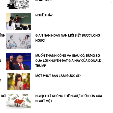
NGÀY 20-11
NGHỀ THẦY
TỈNH
GIAN NAN HOẠN NẠN MỚI BIẾT ĐƯỢC LÒNG
NGƯỜI
MUỐN THÀNH CÔNG VÀ GIÀU CÓ, ĐỪNG BỎ
N
QUA LỜI KHUYÊN ĐẮT GIÁ NÀY CỦA DONALD
TRUMP
MỘT PHÚT BẠN LÀM ĐƯỢC GÌ?
I
 ĐỜI
NGHỊCH LÝ KHÔNG THỂ NGƯỢC ĐỜI HƠN CỦA
NGƯỜI VIỆT.