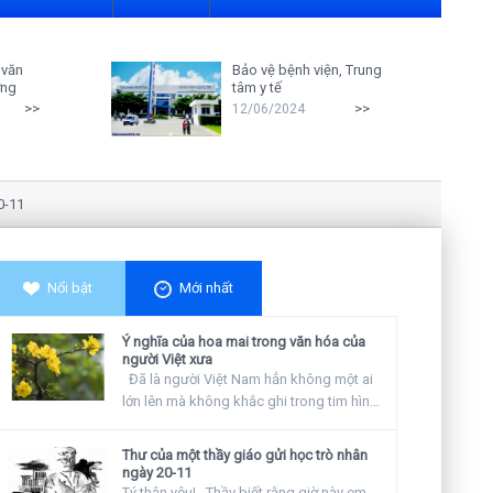
 văn
Bảo vệ bệnh viện, Trung
ởng
tâm y tế
>>
>>
12/06/2024
Nghiên cứu cho thấy: Giáo viên càn
Nổi bật
Mới nhất
Ý nghĩa của hoa mai trong văn hóa của
người Việt xưa
Đã là người Việt Nam hẳn không một ai
lớn lên mà không khắc ghi trong tim hình
ảnh...
Thư của một thầy giáo gửi học trò nhân
ngày 20-11
Tý thân yêu! Thầy biết rằng giờ này em