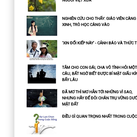
NGƯỜI VIỆT XƯA
NGHIÊN CỨU CHO THẤY: GIÁO VIÊN CÀNG
XINH, TRÒ HỌC CÀNG VÀO
‘XIN ĐỔI KIẾP NÀY’ - CẢNH BÁO VÀ THỨC 
TẮM CHO CON GÁI, CHA VÔ TÌNH HỎI MỘT
CÂU, BẤT NGỜ BIẾT ĐƯỢC BÍ MẬT GIẤU KÍ
BẤY LÂU
ĐÃ MƠ THÌ MƠ HẲN TỚI NHỮNG VÌ SAO,
NHƯNG HÃY ĐỂ ĐÔI CHÂN TRỤ VỮNG DƯỚ
MẶT ĐẤT
ĐIỀU GÌ QUAN TRỌNG NHẤT TRONG CUỘC