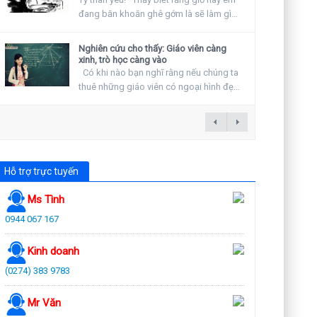
đang băn khoăn ghê gớm là sẽ làm gì
vào ngày...
Nghiên cứu cho thấy: Giáo viên càng
xinh, trò học càng vào
Có khi nào bạn nghĩ rằng nếu chúng ta
thuê những giáo viên có ngoại hình đẹp
hay khuyến...
Hỗ trợ trực tuyến
Ms Tình
0944 067 167
Kinh doanh
(0274) 383 9783
Mr Văn