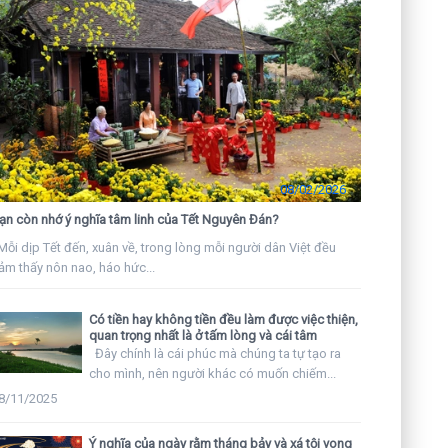
08/02/2026
ạn còn nhớ ý nghĩa tâm linh của Tết Nguyên Đán?
ỗi dịp Tết đến, xuân về, trong lòng mỗi người dân Việt đều
ảm thấy nôn nao, háo hức...
Có tiền hay không tiền đều làm được việc thiện,
quan trọng nhất là ở tấm lòng và cái tâm
Đây chính là cái phúc mà chúng ta tự tạo ra
cho mình, nên người khác có muốn chiếm...
8/11/2025
Ý nghĩa của ngày rằm tháng bảy và xá tội vong