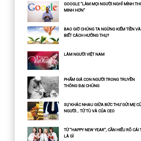
GOOGLE "LÀM MỌI NGƯỜI NGHĨ MÌNH T
MINH HƠN"
BAO GIỜ CHÚNG TA NGỪNG KIẾM TIỀN VÀ
BIẾT CÁCH HƯỞNG THỤ?
LÀM NGƯỜI VIỆT NAM
PHẨM GIÁ CON NGƯỜI TRONG TRUYỀN
THÔNG ĐẠI CHÚNG
SỰ KHÁC NHAU GIỮA BỨC THƯ GỬI MẸ C
NGƯỜI... TỬ TÙ VÀ CỦA CEO
TỪ "HAPPY NEW YEAR", CẦN HIỂU RÕ CÁI 
LÀ GÌ