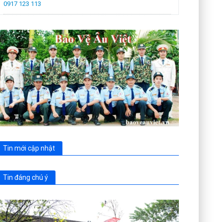
0917 123 113
Tin mới cập nhật
Tin đáng chú ý