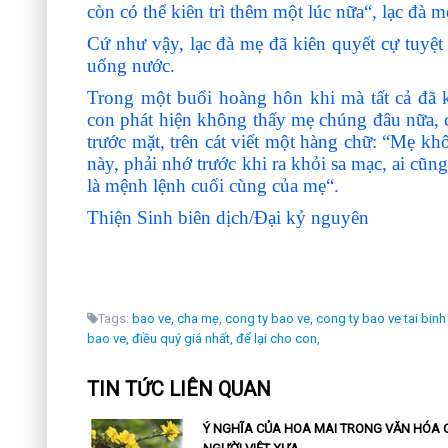
còn có thể kiên trì thêm một lúc nữa“, lạc đà m
Cứ như vậy, lạc đà mẹ đã kiên quyết cự tuyệt
uống nước.
Trong một buổi hoàng hôn khi mà tất cả đã k
con phát hiện không thấy mẹ chúng đâu nữa, ch
trước mặt, trên cát viết một hàng chữ: “Mẹ k
này, phải nhớ trước khi ra khỏi sa mạc, ai cũ
là mệnh lệnh cuối cùng của mẹ“.
Thiện Sinh biên dịch/Đại kỷ nguyên
Tags:
bao ve,
cha mẹ,
cong ty bao ve,
cong ty bao ve tai bin
bao ve,
điều quý giá nhất,
để lại cho con,
TIN TỨC LIÊN QUAN
Ý NGHĨA CỦA HOA MAI TRONG VĂN HÓA 