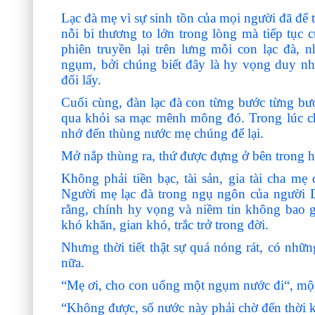
Lạc đà mẹ vì sự sinh tồn của mọi người đã để 
nỗi bi thương to lớn trong lòng mà tiếp tục 
phiên truyền lại trên lưng mỗi con lạc đà
ngụm, bởi chúng biết đây là hy vọng duy n
đổi lấy.
Cuối cùng, đàn lạc đà con từng bước từng bư
qua khỏi sa mạc mênh mông đó. Trong lúc ch
nhớ đến thùng nước mẹ chúng để lại.
Mở nắp thùng ra, thứ được đựng ở bên trong h
Không phải tiền bạc, tài sản, gia tài cha mẹ
Người mẹ lạc đà trong ngụ ngôn của người 
rằng, chính hy vọng và niềm tin không bao 
khó khăn, gian khó, trắc trở trong đời.
Nhưng thời tiết thật sự quá nóng rát, có nhữ
nữa.
“Mẹ ơi, cho con uống một ngụm nước đi“, một 
“Không được, số nước này phải chờ đến thời k