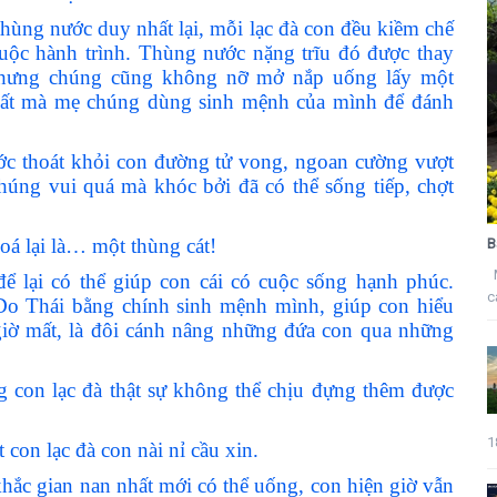
thùng nước duy nhất lại, mỗi lạc đà con đều kiềm chế
cuộc hành trình. Thùng nước nặng trĩu đó được thay
, nhưng chúng cũng không nỡ mở nắp uống lấy một
hất mà mẹ chúng dùng sinh mệnh của mình để đánh
ớc thoát khỏi con đường tử vong, ngoan cường vượt
úng vui quá mà khóc bởi đã có thể sống tiếp, chợt
oá lại là… một thùng cát!
B
M
 để lại có thể giúp con cái có cuộc sống hạnh phúc.
c
Do Thái bằng chính sinh mệnh mình, giúp con hiểu
giờ mất, là đôi cánh nâng những đứa con qua những
ng con lạc đà thật sự không thể chịu đựng thêm được
1
con lạc đà con nài nỉ cầu xin.
hắc gian nan nhất mới có thể uống, con hiện giờ vẫn