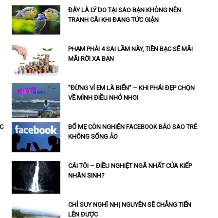
ĐÂY LÀ LÝ DO TẠI SAO BẠN KHÔNG NÊN
TRANH CÃI KHI ĐANG TỨC GIẬN
PHẠM PHẢI 4 SAI LẦM NÀY, TIỀN BẠC SẼ MÃI
MÃI RỜI XA BẠN
"ĐỪNG VÍ EM LÀ BIỂN" – KHI PHÁI ĐẸP CHỌN
VỀ MÌNH ĐIỀU NHỎ NHOI
C
BỐ MẸ CÒN NGHIỆN FACEBOOK BẢO SAO TRẺ
KHÔNG SỐNG ẢO
CÁI TÔI – ĐIỀU NGHIỆT NGÃ NHẤT CỦA KIẾP
NHÂN SINH?
CHỈ SUY NGHĨ NHỊ NGUYÊN SẼ CHẲNG TIẾN
LÊN ĐƯỢC