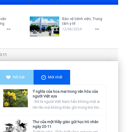
 văn
Bảo vệ bệnh viện, Trung
ởng
tâm y tế
>>
>>
12/06/2024
Nghiên cứu cho thấy: Giáo viên cà
Nổi bật
Mới nhất
Ý nghĩa của hoa mai trong văn hóa của
người Việt xưa
Đã là người Việt Nam hẳn không một ai
lớn lên mà không khắc ghi trong tim hình
ảnh...
Thư của một thầy giáo gửi học trò nhân
ngày 20-11
Tý thân yêu! Thầy biết rằng giờ này em