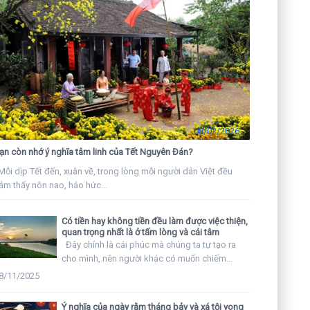
08/02/2026
ạn còn nhớ ý nghĩa tâm linh của Tết Nguyên Đán?
ỗi dịp Tết đến, xuân về, trong lòng mỗi người dân Việt đều
ảm thấy nôn nao, háo hức...
Có tiền hay không tiền đều làm được việc thiện,
quan trọng nhất là ở tấm lòng và cái tâm
Đây chính là cái phúc mà chúng ta tự tạo ra
cho mình, nên người khác có muốn chiếm...
8/11/2025
Ý nghĩa của ngày rằm tháng bảy và xá tội vong