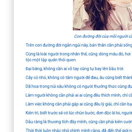
Con đường đời của mỗi người c
Trên con đường đời ngẳn ngủi này, bản thân cần phải sống 
Cùng là loài người trong nhân thế, cũng dòng máu đỏ, hơ
tộc một tập quán thói quen.
Đại bàng, không cần ai vỗ tay cũng tự bay lên bầu trời.
Cây cỏ nhỏ, không có tâm người để đau, âu cũng biết thàn
Dã hoa trong núi sâu không có người thưởng thức cũng đu
Làm người không cần phải ai ai cũng đều thích mình, chỉ c
Làm việc không cần phải gặp ai cũng đều lý giải, chỉ cần bạ
Kiên trì, biết trước sẽ có lúc chùn bước, đơn độc lẻ loi, ng
Dẫu rằng là thương tích đầy mình, cũng cần phải kiên cườn
Thời thời luôn nhắc nhở chính mình rằng, đã đến thế giới