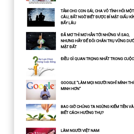
TẮM CHO CON GÁI, CHA VÔ TÌNH HỎI MỘT
CÂU, BẤT NGỜ BIẾT ĐƯỢC BÍ MẬT GIẤU KÍ
BẤY LÂU
ĐÃ MƠ THÌ MƠ HẲN TỚI NHỮNG VÌ SAO,
NHƯNG HÃY ĐỂ ĐÔI CHÂN TRỤ VỮNG DƯỚ
MẶT ĐẤT
ĐIỀU GÌ QUAN TRỌNG NHẤT TRONG CUỘC
GOOGLE "LÀM MỌI NGƯỜI NGHĨ MÌNH T
MINH HƠN"
BAO GIỜ CHÚNG TA NGỪNG KIẾM TIỀN VÀ
BIẾT CÁCH HƯỞNG THỤ?
LÀM NGƯỜI VIỆT NAM