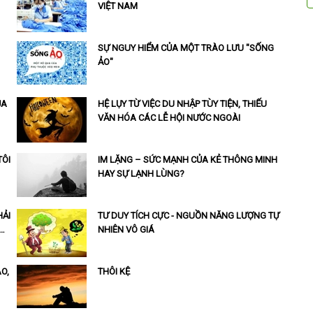
VIỆT NAM
SỰ NGUY HIỂM CỦA MỘT TRÀO LƯU "SỐNG
ẢO"
ỦA
HỆ LỤY TỪ VIỆC DU NHẬP TÙY TIỆN, THIẾU
VĂN HÓA CÁC LỄ HỘI NƯỚC NGOÀI
TÔI
IM LẶNG – SỨC MẠNH CỦA KẺ THÔNG MINH
HAY SỰ LẠNH LÙNG?
HẢI
TƯ DUY TÍCH CỰC - NGUỒN NĂNG LƯỢNG TỰ
…
NHIÊN VÔ GIÁ
O,
THÔI KỆ