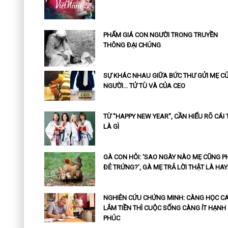
PHẨM GIÁ CON NGƯỜI TRONG TRUYỀN
THÔNG ĐẠI CHÚNG
SỰ KHÁC NHAU GIỮA BỨC THƯ GỬI MẸ C
NGƯỜI... TỬ TÙ VÀ CỦA CEO
TỪ "HAPPY NEW YEAR", CẦN HIỂU RÕ CÁI 
LÀ GÌ
GÀ CON HỎI: ‘SAO NGÀY NÀO MẸ CŨNG P
ĐẺ TRỨNG?’, GÀ MẸ TRẢ LỜI THẬT LÀ HAY
NGHIÊN CỨU CHỨNG MINH: CÀNG HỌC CA
LẮM TIỀN THÌ CUỘC SỐNG CÀNG ÍT HẠNH
PHÚC