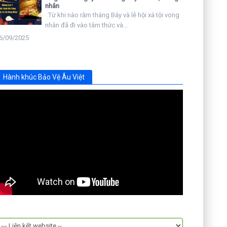
nhân
Từ khi nào rằm tháng Bảy và lễ hội xá tội vong
nhân đã đi vào tâm thức và...
6/09/2025
Hành khúc Bảo Vệ Âu Việt