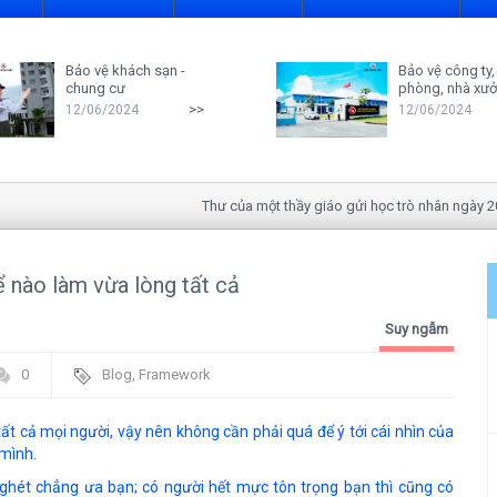
Bảo vệ khách sạn -
Bảo vệ công ty,
chung cư
phòng, nhà xư
>>
12/06/2024
12/06/2024
Thư của một thầy giáo gửi học trò nhân ngày 20-11
ể nào làm vừa lòng tất cả
Suy ngẫm
0
Blog
,
Framework
ất cả mọi người, vậy nên không cần phải quá để ý tới cái nhìn của
 mình.
ghét chẳng ưa bạn; có người hết mực tôn trọng bạn thì cũng có