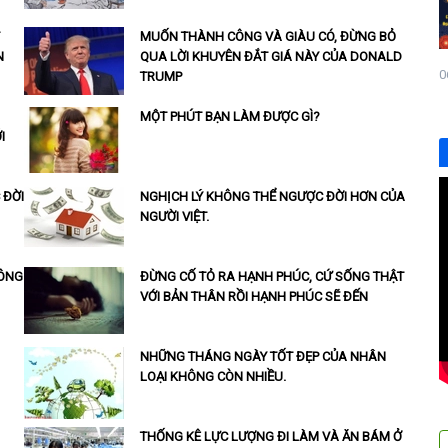
MUỐN THÀNH CÔNG VÀ GIÀU CÓ, ĐỪNG BỎ
N
QUA LỜI KHUYÊN ĐẮT GIÁ NÀY CỦA DONALD
0
TRUMP
MỘT PHÚT BẠN LÀM ĐƯỢC GÌ?
I
 ĐỜI
NGHỊCH LÝ KHÔNG THỂ NGƯỢC ĐỜI HƠN CỦA
NGƯỜI VIỆT.
HÔNG
ĐỪNG CỐ TỎ RA HẠNH PHÚC, CỨ SỐNG THẬT
VỚI BẢN THÂN RỒI HẠNH PHÚC SẼ ĐẾN
NHỮNG THÁNG NGÀY TỐT ĐẸP CỦA NHÂN
LOẠI KHÔNG CÒN NHIỀU.
THỐNG KÊ LỰC LƯỢNG ĐI LÀM VÀ ĂN BÁM Ở