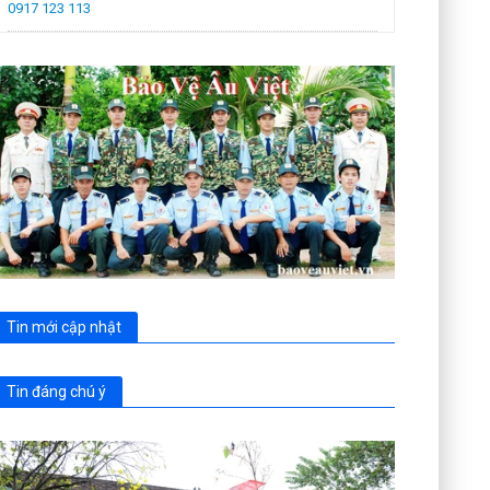
0917 123 113
Tin mới cập nhật
Tin đáng chú ý