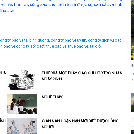
vui vẻ, hữu ích, sống sao cho thể hiện ra được sự sâu sắc và tinh
thực tại.
ong ty bao ve tai binh duong,
cong ty bao ve uy tin,
cong ty dich vu bao
n bao ve cong ty,
sống tốt,
thue bao ve,
thuê bảo vệ,
tài giỏi,
B
CỦA
THƯ CỦA MỘT THẦY GIÁO GỬI HỌC TRÒ NHÂN
M
NGÀY 20-11
c
NGHỀ THẦY
1
TỈNH
GIAN NAN HOẠN NẠN MỚI BIẾT ĐƯỢC LÒNG
NGƯỜI