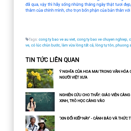
đã qua, vậy thì hãy sống những tháng ngày thật tươi đẹp, 
thâm của chính mình, cho trọn bổn phận của bản thân với 
Tags:
cong ty bao ve au viet,
cong ty bao ve chuyen nghiep,
c
ve,
có lúc chùn bước,
làm vừa lòng tất cả,
lòng tự tôn,
phuong a
TIN TỨC LIÊN QUAN
Ý NGHĨA CỦA HOA MAI TRONG VĂN HÓA 
NGƯỜI VIỆT XƯA
NGHIÊN CỨU CHO THẤY: GIÁO VIÊN CÀNG
XINH, TRÒ HỌC CÀNG VÀO
‘XIN ĐỔI KIẾP NÀY’ - CẢNH BÁO VÀ THỨC 