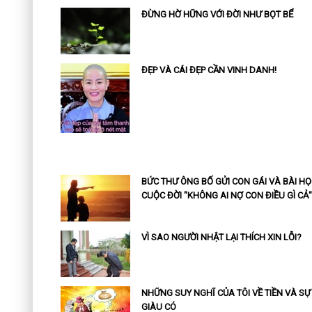
ĐỪNG HỜ HỮNG VỚI ĐỜI NHƯ BỌT BỂ
ĐẸP VÀ CÁI ĐẸP CẦN VINH DANH!
BỨC THƯ ÔNG BỐ GỬI CON GÁI VÀ BÀI HỌ
CUỘC ĐỜI "KHÔNG AI NỢ CON ĐIỀU GÌ CẢ"
VÌ SAO NGƯỜI NHẬT LẠI THÍCH XIN LỖI?
NHỮNG SUY NGHĨ CỦA TÔI VỀ TIỀN VÀ SỰ
GIÀU CÓ