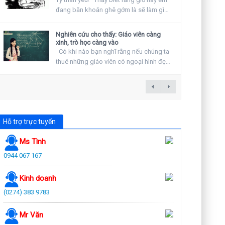
đang băn khoăn ghê gớm là sẽ làm gì
vào ngày...
Nghiên cứu cho thấy: Giáo viên càng
xinh, trò học càng vào
Có khi nào bạn nghĩ rằng nếu chúng ta
thuê những giáo viên có ngoại hình đẹp
hay khuyến...
Hỗ trợ trực tuyến
Ms Tình
0944 067 167
Kinh doanh
(0274) 383 9783
Mr Văn