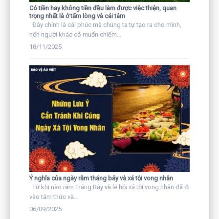
Có tiền hay không tiền đều làm được việc thiện, quan
trọng nhất là ở tấm lòng và cái tâm
Đây chính là cái phúc mà chúng ta tự tạo ra cho mình,
nên người khác có muốn chiếm...
18/11/2025
Ý nghĩa của ngày rằm tháng bảy và xá tội vong nhân
Từ khi nào rằm tháng Bảy và lễ hội xá tội vong nhân đã đi
vào tâm thức và...
06/09/2025