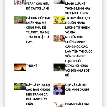
YEAR", CẦN HIỂU
MẠNH CỦA KẺ
RÕ CÁI TÔI LÀ GÌ
THÔNG MINH HAY
SỰ LẠNH LÙNG?
GÀ CON HỎI: ‘SAO
TƯ DUY TÍCH CỰC -
NGÀY NÀO MẸ
NGUỒN NĂNG
CŨNG PHẢI ĐẺ
LƯỢNG TỰ NHIÊN
TRỨNG?’, GÀ MẸ
VÔ GIÁ
TRẢ LỜI THẬT LÀ
NGHIÊN CỨU
HAY…
CHỨNG MINH:
CÀNG HỌC CAO,
LẮM TIỀN THÌ CUỘC
SỐNG CÀNG ÍT
HẠNH PHÚC
THÔI KỆ
ĐỪNG HỜ HỮNG
VỚI ĐỜI NHƯ BỌT
BỂ
ĐÂY LÀ LÝ DO TẠI
ĐẸP VÀ CÁI ĐẸP
SAO BẠN KHÔNG
CẦN VINH DANH!
NÊN TRANH CÃI
KHI ĐANG TỨC
GIẬN
PHẠM PHẢI 4 SAI