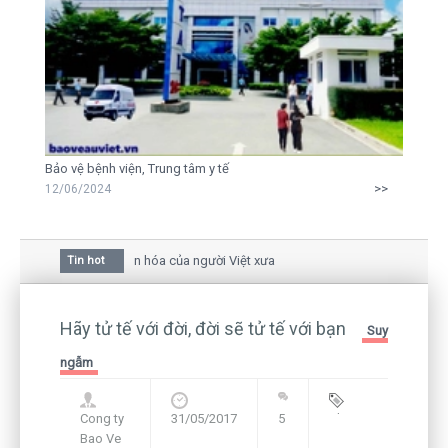
Bảo vệ bệnh viện, Trung tâm y tế
>>
12/06/2024
 hoa mai trong văn hóa của người Việt xưa
Tin hot
u giữa bức thư gửi mẹ của người... tử tù và của CEO
vẫn còn hiện hữu nên không thể sống lặng lẽ
Hãy tử tế với đời, đời sẽ tử tế với bạn
Suy
ngẫm
Cong ty
31/05/2017
5
Blog
,
Bao Ve
Framework