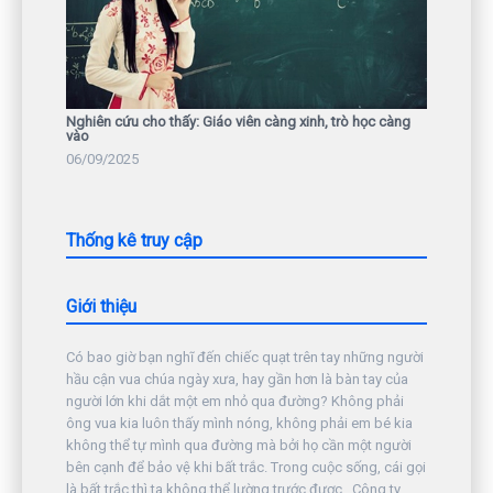
Nghiên cứu cho thấy: Giáo viên càng xinh, trò học càng
vào
06/09/2025
Thống kê truy cập
Giới thiệu
Có bao giờ bạn nghĩ đến chiếc quạt trên tay những người
hầu cận vua chúa ngày xưa, hay gần hơn là bàn tay của
người lớn khi dắt một em nhỏ qua đường? Không phải
ông vua kia luôn thấy mình nóng, không phải em bé kia
không thể tự mình qua đường mà bởi họ cần một người
bên cạnh để bảo vệ khi bất trắc. Trong cuộc sống, cái gọi
là bất trắc thì ta không thể lường trước được. Công ty