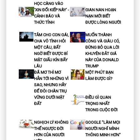
HỌC CÀNG VÀO
‘XIN ĐỔI KIẾP NÀY’ -
GIAN NAN HOẠN
CẢNH BÁO VÀ
NẠN MỚI BIẾT
THỨC TỈNH
ĐƯỢC LÒNG NGƯỜI
TẮM CHO CON GÁI,
MUỐN THÀNH
CHA VÔ TÌNH HỎI
CÔNG VÀ GIÀU CÓ,
MỘT CÂU, BẤT
ĐỪNG BỎ QUA LỜI
NGỜ BIẾT ĐƯỢC BÍ
KHUYÊN ĐẮT GIÁ
MẬT GIẤU KÍN BẤY
NÀY CỦA DONALD
LÂU
TRUMP
ĐÃ MƠ THÌ MƠ
MỘT PHÚT BẠN
HẲN TỚI NHỮNG VÌ
LÀM ĐƯỢC GÌ?
SAO, NHƯNG HÃY
ĐỂ ĐÔI CHÂN TRỤ
VỮNG DƯỚI MẶT
ĐIỀU GÌ QUAN
ĐẤT
TRỌNG NHẤT
TRONG CUỘC ĐỜI
NGHỊCH LÝ KHÔNG
GOOGLE "LÀM MỌI
THỂ NGƯỢC ĐỜI
NGƯỜI NGHĨ MÌNH
HƠN CỦA NGƯỜI
THÔNG MINH HƠN"