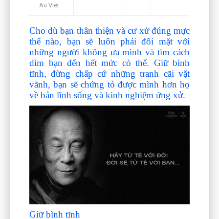
Au Viet
Cho dù bạn thân thiện và cư xử đúng mực
thế nào, bạn sẽ luôn phải đối mặt với
những người không ưa mình và tìm cách
dìm bạn đến hết mức có thể. Giữ bình
tĩnh, đừng chấp cứ những tranh cãi vặt
vãnh, bạn sẽ chứng tỏ được mình hơn họ
về bản lĩnh sống và kinh nghiệm ứng xử.
Giữ bình tĩnh