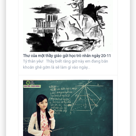
Thư của một thầy giáo gửi học trò nhân ngày 20-11
Tý thân yêu! Thầy biết rằng giờ này em đang băn
khoăn ghê gớm là sẽ làm gì vào ngày...