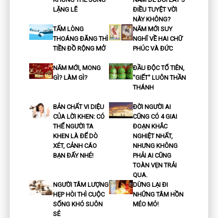
LẶNG LẼ
ĐIỀU TUYỆT VỜI
NÀY KHÔNG?
TẤM LÒNG
NĂM MỚI SUY
THOÁNG ĐÃNG THÌ
NGHĨ VỀ HAI CHỮ
TIỀN ĐỒ RỘNG MỞ
PHÚC VÀ ĐỨC
NĂM MỚI, MONG
ĐẦU ĐỘC TỔ TIÊN,
GÌ? LÀM GÌ?
"GIẾT" LUÔN THẦN
THÁNH
BẢN CHẤT VI DIỆU
ĐỜI NGƯỜI AI
CỦA LỜI KHEN: CÓ
CŨNG CÓ 4 GIAI
THỂ NGƯỜI TA
ĐOẠN KHẮC
KHEN LÀ ĐỂ DÒ
NGHIỆT NHẤT,
XÉT, CẢNH CÁO
NHƯNG KHÔNG
BẠN ĐẤY NHÉ!
PHẢI AI CŨNG
TOÀN VẸN TRẢI
QUA.
NGƯỜI TÂM LƯỢNG
DỪNG LẠI ĐI
HẸP HÒI THÌ CUỘC
NHỮNG TÂM HỒN
SỐNG KHÓ SUÔN
MÉO MÓ!
SẺ