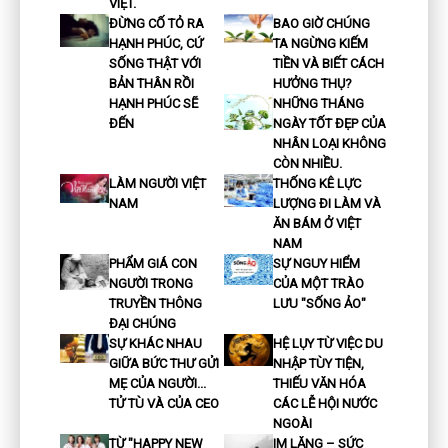
VIỆT.
ĐỪNG CỐ TỎ RA
BAO GIỜ CHÚNG
HẠNH PHÚC, CỨ
TA NGỪNG KIẾM
SỐNG THẬT VỚI
TIỀN VÀ BIẾT CÁCH
BẢN THÂN RỒI
HƯỞNG THỤ?
HẠNH PHÚC SẼ
NHỮNG THÁNG
ĐẾN
NGÀY TỐT ĐẸP CỦA
NHÂN LOẠI KHÔNG
CÒN NHIỀU.
LÀM NGƯỜI VIỆT
THỐNG KÊ LỰC
NAM
LƯỢNG ĐI LÀM VÀ
ĂN BÁM Ở VIỆT
NAM
PHẨM GIÁ CON
SỰ NGUY HIỂM
NGƯỜI TRONG
CỦA MỘT TRÀO
TRUYỀN THÔNG
LƯU "SỐNG ẢO"
ĐẠI CHÚNG
SỰ KHÁC NHAU
HỆ LỤY TỪ VIỆC DU
GIỮA BỨC THƯ GỬI
NHẬP TÙY TIỆN,
MẸ CỦA NGƯỜI...
THIẾU VĂN HÓA
TỬ TÙ VÀ CỦA CEO
CÁC LỄ HỘI NƯỚC
NGOÀI
TỪ "HAPPY NEW
IM LẶNG – SỨC