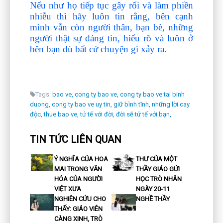
Nếu như họ tiếp tục gây rối và làm phiền
nhiễu thì hãy luôn tin rằng, bên cạnh
mình vẫn còn người thân, bạn bè, những
người thật sự đáng tin, hiểu rõ và luôn ở
bên bạn dù bất cứ chuyện gì xảy ra.
Tags:
bao ve,
cong ty bao ve,
cong ty bao ve tai binh
duong,
cong ty bao ve uy tin,
giữ bình tĩnh,
những lời cay
độc,
thue bao ve,
tử tế với đời,
đời sẽ tử tế với bạn,
TIN TỨC LIÊN QUAN
Ý NGHĨA CỦA HOA
THƯ CỦA MỘT
MAI TRONG VĂN
THẦY GIÁO GỬI
HÓA CỦA NGƯỜI
HỌC TRÒ NHÂN
VIỆT XƯA
NGÀY 20-11
NGHIÊN CỨU CHO
NGHỀ THẦY
THẤY: GIÁO VIÊN
CÀNG XINH, TRÒ