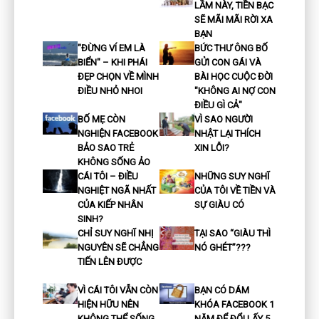
LẦM NÀY, TIỀN BẠC
SẼ MÃI MÃI RỜI XA
BẠN
"ĐỪNG VÍ EM LÀ
BỨC THƯ ÔNG BỐ
BIỂN" – KHI PHÁI
GỬI CON GÁI VÀ
ĐẸP CHỌN VỀ MÌNH
BÀI HỌC CUỘC ĐỜI
ĐIỀU NHỎ NHOI
"KHÔNG AI NỢ CON
ĐIỀU GÌ CẢ"
BỐ MẸ CÒN
VÌ SAO NGƯỜI
NGHIỆN FACEBOOK
NHẬT LẠI THÍCH
BẢO SAO TRẺ
XIN LỖI?
KHÔNG SỐNG ẢO
CÁI TÔI – ĐIỀU
NHỮNG SUY NGHĨ
NGHIỆT NGÃ NHẤT
CỦA TÔI VỀ TIỀN VÀ
CỦA KIẾP NHÂN
SỰ GIÀU CÓ
SINH?
CHỈ SUY NGHĨ NHỊ
TẠI SAO “GIÀU THÌ
NGUYÊN SẼ CHẲNG
NÓ GHÉT”???
TIẾN LÊN ĐƯỢC
VÌ CÁI TÔI VẪN CÒN
BẠN CÓ DÁM
HIỆN HỮU NÊN
KHÓA FACEBOOK 1
KHÔNG THỂ SỐNG
NĂM ĐỂ ĐỔI LẤY 5