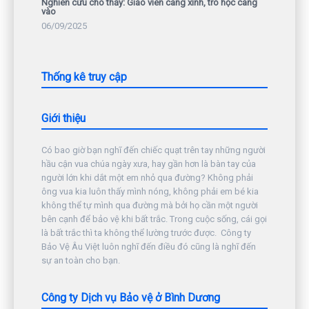
Nghiên cứu cho thấy: Giáo viên càng xinh, trò học càng
vào
06/09/2025
Thống kê truy cập
Giới thiệu
Có bao giờ bạn nghĩ đến chiếc quạt trên tay những người
hầu cận vua chúa ngày xưa, hay gần hơn là bàn tay của
người lớn khi dắt một em nhỏ qua đường? Không phải
ông vua kia luôn thấy mình nóng, không phải em bé kia
không thể tự mình qua đường mà bởi họ cần một người
bên cạnh để bảo vệ khi bất trắc. Trong cuộc sống, cái gọi
là bất trắc thì ta không thể lường trước được. Công ty
Bảo Vệ Âu Việt luôn nghĩ đến điều đó cũng là nghĩ đến
sự an toàn cho bạn.
Công ty Dịch vụ Bảo vệ ở Bình Dương