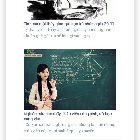
Thư của một thầy giáo gửi học trò nhân ngày 20-11
Tý thân yêu! Thầy biết rằng giờ này em đang băn
khoăn ghê gớm là sẽ làm gì vào ngày...
Nghiên cứu cho thấy: Giáo viên càng xinh, trò học
càng vào
Có khi nào bạn nghĩ rằng nếu chúng ta thuê những
giáo viên có ngoại hình đẹp hay khuyến...