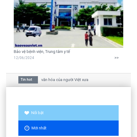
Bảo vệ bệnh viện, Trung tâm y tế
>>
12/06/2024
 của hoa mai trong văn hóa của người Việt xưa
Tin hot
 nhau giữa bức thư gửi mẹ của người... tử tù và của CEO
Tôi vẫn còn hiện hữu nên không thể sống lặng lẽ
Nổi bật
Mới nhất