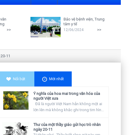
 văn
Bảo vệ bệnh viện, Trung
ởng
tâm y tế
>>
>>
12/06/2024
1
Nghiên cứu cho thấy: Giáo viên 
Nổi bật
Mới nhất
Ý nghĩa của hoa mai trong văn hóa của
người Việt xưa
Đã là người Việt Nam hẳn không một ai
lớn lên mà không khắc ghi trong tim hình
ảnh...
Thư của một thầy giáo gửi học trò nhân
ngày 20-11
Tý thân yêu! Thầy biết rằng giờ này em