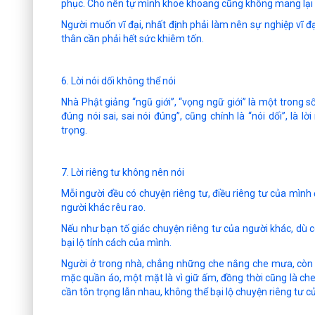
phục. Cho nên tự mình khoe khoang cũng không mang lại lợi
Người muốn vĩ đại, nhất định phải làm nên sự nghiệp vĩ đại
thân cần phải hết sức khiêm tốn.
6. Lời nói dối không thể nói
Nhà Phật giảng “ngũ giới”, “vọng ngữ giới” là một trong s
đúng nói sai, sai nói đúng”, cũng chính là “nói dối”, là 
trọng.
7. Lời riêng tư không nên nói
Mỗi người đều có chuyện riêng tư, điều riêng tư của mìn
người khác rêu rao.
Nếu như bạn tố giác chuyện riêng tư của người khác, dù 
bại lộ tính cách của mình.
Người ở trong nhà, chẳng những che nắng che mưa, còn v
mặc quần áo, một mặt là vì giữ ấm, đồng thời cũng là che
cần tôn trọng lẫn nhau, không thể bại lộ chuyện riêng tư c