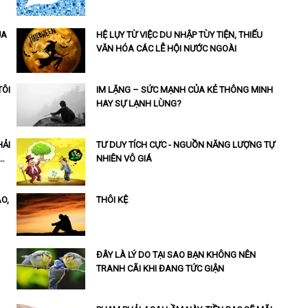
ỦA
HỆ LỤY TỪ VIỆC DU NHẬP TÙY TIỆN, THIẾU
VĂN HÓA CÁC LỄ HỘI NƯỚC NGOÀI
TÔI
IM LẶNG – SỨC MẠNH CỦA KẺ THÔNG MINH
HAY SỰ LẠNH LÙNG?
HẢI
TƯ DUY TÍCH CỰC - NGUỒN NĂNG LƯỢNG TỰ
…
NHIÊN VÔ GIÁ
O,
THÔI KỆ
ĐÂY LÀ LÝ DO TẠI SAO BẠN KHÔNG NÊN
TRANH CÃI KHI ĐANG TỨC GIẬN