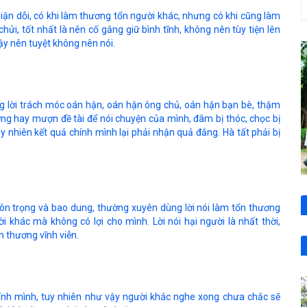
giận dỗi, có khi làm thương tổn người khác, nhưng có khi cũng làm
hửi, tốt nhất là nên cố gắng giữ bình tĩnh, không nên tùy tiện lên
vậy nên tuyệt không nên nói.
ng lời trách móc oán hận, oán hận ông chủ, oán hận bạn bè, thậm
ờng hay mượn đề tài để nói chuyện của mình, đâm bị thóc, chọc bị
 nhiên kết quả chính mình lại phải nhận quả đắng. Hà tất phải bị
 tôn trọng và bao dung, thường xuyên dùng lời nói làm tổn thương
ười khác mà không có lợi cho mình. Lời nói hại người là nhất thời,
n thương vĩnh viễn.
chính mình, tuy nhiên như vậy người khác nghe xong chưa chắc sẽ