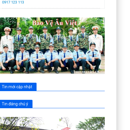
0917 123 113
Tin mới cập nhật
Tin đáng chú ý