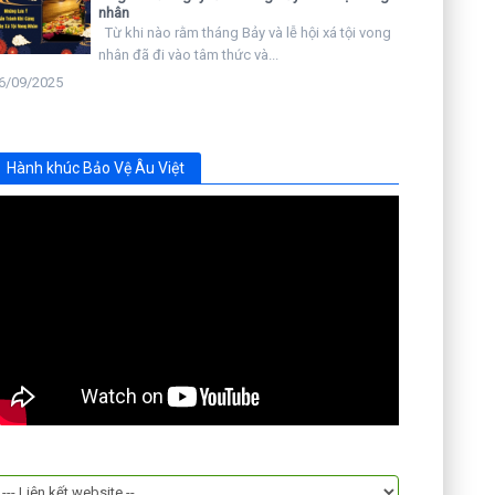
nhân
Từ khi nào rằm tháng Bảy và lễ hội xá tội vong
nhân đã đi vào tâm thức và...
6/09/2025
Hành khúc Bảo Vệ Âu Việt