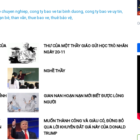
e chuyen nghiep,
cong ty bao ve tai binh duong,
cong ty bao ve uy tin,
ạn bè,
than vãn,
thue bao ve,
thuê bảo vệ,
0
CỦA
THƯ CỦA MỘT THẦY GIÁO GỬI HỌC TRÒ NHÂN
NGÀY 20-11
NGHỀ THẦY
TỈNH
GIAN NAN HOẠN NẠN MỚI BIẾT ĐƯỢC LÒNG
NGƯỜI
MUỐN THÀNH CÔNG VÀ GIÀU CÓ, ĐỪNG BỎ
N
QUA LỜI KHUYÊN ĐẮT GIÁ NÀY CỦA DONALD
TRUMP