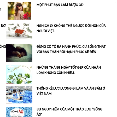
MỘT PHÚT BẠN LÀM ĐƯỢC GÌ?
I
 ĐỜI
NGHỊCH LÝ KHÔNG THỂ NGƯỢC ĐỜI HƠN CỦA
NGƯỜI VIỆT.
HÔNG
ĐỪNG CỐ TỎ RA HẠNH PHÚC, CỨ SỐNG THẬT
VỚI BẢN THÂN RỒI HẠNH PHÚC SẼ ĐẾN
NHỮNG THÁNG NGÀY TỐT ĐẸP CỦA NHÂN
LOẠI KHÔNG CÒN NHIỀU.
THỐNG KÊ LỰC LƯỢNG ĐI LÀM VÀ ĂN BÁM Ở
VIỆT NAM
SỰ NGUY HIỂM CỦA MỘT TRÀO LƯU "SỐNG
ẢO"