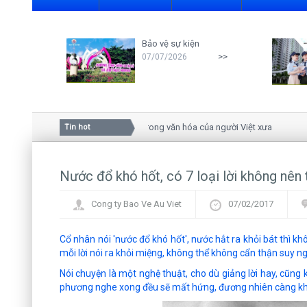
Bảo vệ sự kiện
>>
07/07/2026
Ý nghĩa của hoa mai trong văn hóa của người Việt xưa
Tin hot
Nước đổ khó hốt, có 7 loại lời không nên t
Cong ty Bao Ve Au Viet
07/02/2017
Cổ nhân nói 'nước đổ khó hốt', nước hắt ra khỏi bát thì khô
mỗi lời nói ra khỏi miệng, không thể không cẩn thận suy ng
Nói chuyện là một nghệ thuật, cho dù giảng lời hay, cũng k
phương nghe xong đều sẽ mất hứng, đương nhiên càng không