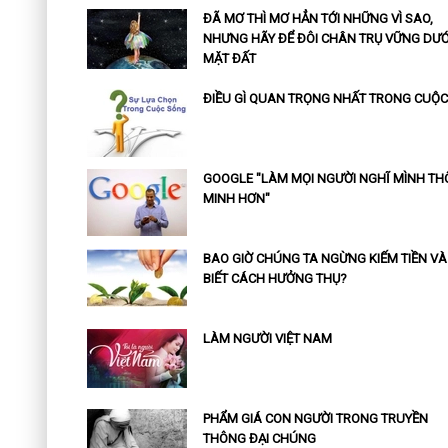
ĐÃ MƠ THÌ MƠ HẲN TỚI NHỮNG VÌ SAO,
NHƯNG HÃY ĐỂ ĐÔI CHÂN TRỤ VỮNG DƯỚ
MẶT ĐẤT
ĐIỀU GÌ QUAN TRỌNG NHẤT TRONG CUỘC
GOOGLE "LÀM MỌI NGƯỜI NGHĨ MÌNH T
MINH HƠN"
BAO GIỜ CHÚNG TA NGỪNG KIẾM TIỀN VÀ
BIẾT CÁCH HƯỞNG THỤ?
LÀM NGƯỜI VIỆT NAM
PHẨM GIÁ CON NGƯỜI TRONG TRUYỀN
THÔNG ĐẠI CHÚNG