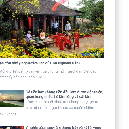
08/02/2026
ạn còn nhớ ý nghĩa tâm linh của Tết Nguyên Đán?
ỗi dịp Tết đến, xuân về, trong lòng mỗi người dân Việt đều
ảm thấy nôn nao, háo hức...
Có tiền hay không tiền đều làm được việc thiện,
quan trọng nhất là ở tấm lòng và cái tâm
Đây chính là cái phúc mà chúng ta tự tạo ra
cho mình, nên người khác có muốn chiếm...
8/11/2025
Ý nghĩa của ngày rằm tháng bảy và xá tội vong