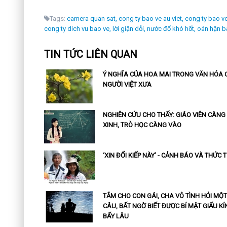
Tags:
camera quan sat,
cong ty bao ve au viet,
cong ty bao v
cong ty dich vu bao ve,
lời giận dỗi,
nước đổ khó hốt,
oán hận b
TIN TỨC LIÊN QUAN
Ý NGHĨA CỦA HOA MAI TRONG VĂN HÓA 
NGƯỜI VIỆT XƯA
NGHIÊN CỨU CHO THẤY: GIÁO VIÊN CÀNG
XINH, TRÒ HỌC CÀNG VÀO
‘XIN ĐỔI KIẾP NÀY’ - CẢNH BÁO VÀ THỨC 
TẮM CHO CON GÁI, CHA VÔ TÌNH HỎI MỘT
CÂU, BẤT NGỜ BIẾT ĐƯỢC BÍ MẬT GIẤU KÍ
BẤY LÂU