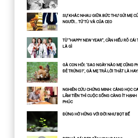
SỰ KHÁC NHAU GIỮA BỨC THƯ GỬI MẸ C
NGƯỜI... TỬ TÙ VÀ CỦA CEO
TỪ "HAPPY NEW YEAR", CẦN HIỂU RÕ CÁI 
LÀ GÌ
GÀ CON HỎI: ‘SAO NGÀY NÀO MẸ CŨNG P
ĐẺ TRỨNG?’, GÀ MẸ TRẢ LỜI THẬT LÀ HAY
NGHIÊN CỨU CHỨNG MINH: CÀNG HỌC CA
LẮM TIỀN THÌ CUỘC SỐNG CÀNG ÍT HẠNH
PHÚC
ĐỪNG HỜ HỮNG VỚI ĐỜI NHƯ BỌT BỂ