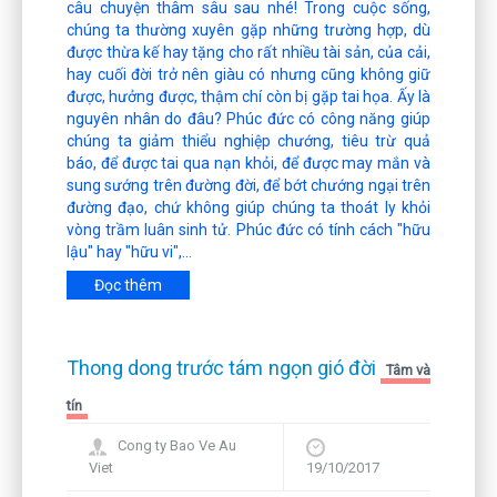
câu chuyện thâm sâu sau nhé! Trong cuộc sống,
chúng ta thường xuyên gặp những trường hợp, dù
được thừa kế hay tặng cho rất nhiều tài sản, của cải,
hay cuối đời trở nên giàu có nhưng cũng không giữ
được, hưởng được, thậm chí còn bị gặp tai họa. Ấy là
nguyên nhân do đâu? Phúc đức có công năng giúp
chúng ta giảm thiểu nghiệp chướng, tiêu trừ quả
báo, để được tai qua nạn khỏi, để được may mắn và
sung sướng trên đường đời, để bớt chướng ngại trên
đường đạo, chứ không giúp chúng ta thoát ly khỏi
vòng trầm luân sinh tử. Phúc đức có tính cách "hữu
lậu" hay "hữu vi",...
Đọc thêm
Thong dong trước tám ngọn gió đời
Tâm và
tín
Cong ty Bao Ve Au
Viet
19/10/2017