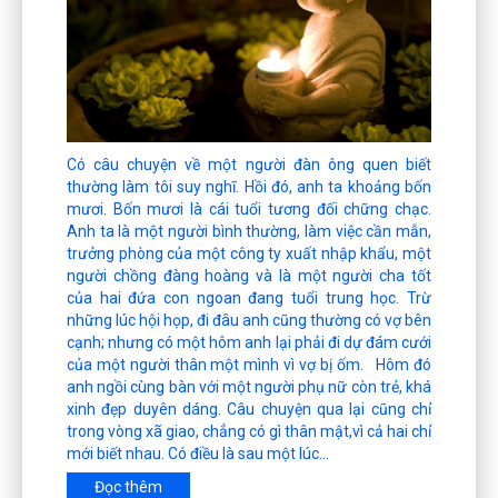
Có câu chuyện về một người đàn ông quen biết
thường làm tôi suy nghĩ. Hồi đó, anh ta khoảng bốn
mươi. Bốn mươi là cái tuổi tương đối chững chạc.
Anh ta là một người bình thường, làm việc cần mẫn,
trưởng phòng của một công ty xuất nhập khẩu, một
người chồng đàng hoàng và là một người cha tốt
của hai đứa con ngoan đang tuổi trung học. Trừ
những lúc hội họp, đi đâu anh cũng thường có vợ bên
cạnh; nhưng có một hôm anh lại phải đi dự đám cưới
của một người thân một mình vì vợ bị ốm. Hôm đó
anh ngồi cùng bàn với một người phụ nữ còn trẻ, khá
xinh đẹp duyên dáng. Câu chuyện qua lại cũng chỉ
trong vòng xã giao, chẳng có gì thân mật,vì cả hai chỉ
mới biết nhau. Có điều là sau một lúc...
Đọc thêm