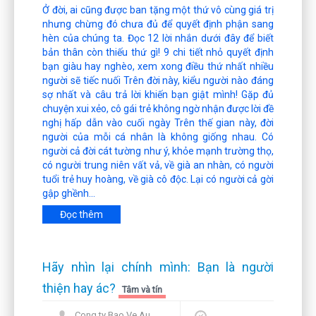
Ở đời, ai cũng được ban tặng một thứ vô cùng giá trị
nhưng chừng đó chưa đủ để quyết định phận sang
hèn của chúng ta. Đọc 12 lời nhắn dưới đây để biết
bản thân còn thiếu thứ gì! 9 chi tiết nhỏ quyết định
bạn giàu hay nghèo, xem xong điều thứ nhất nhiều
người sẽ tiếc nuối Trên đời này, kiểu người nào đáng
sợ nhất và câu trả lời khiến bạn giật mình! Gặp đủ
chuyện xui xẻo, cô gái trẻ không ngờ nhận được lời đề
nghị hấp dẫn vào cuối ngày Trên thế gian này, đời
người của mỗi cá nhân là không giống nhau. Có
người cả đời cát tường như ý, khỏe mạnh trường thọ,
có người trung niên vất vả, về già an nhàn, có người
tuổi trẻ huy hoàng, về già cô độc. Lại có người cả gời
gập ghềnh...
Đọc thêm
Hãy nhìn lại chính mình: Bạn là người
thiện hay ác?
Tâm và tín
Cong ty Bao Ve Au