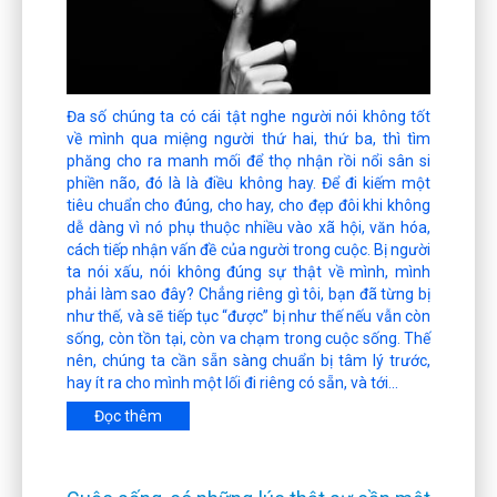
Đa số chúng ta có cái tật nghe người nói không tốt
về mình qua miệng người thứ hai, thứ ba, thì tìm
phăng cho ra manh mối để thọ nhận rồi nổi sân si
phiền não, đó là là điều không hay. Để đi kiếm một
tiêu chuẩn cho đúng, cho hay, cho đẹp đôi khi không
dễ dàng vì nó phụ thuộc nhiều vào xã hội, văn hóa,
cách tiếp nhận vấn đề của người trong cuộc. Bị người
ta nói xấu, nói không đúng sự thật về mình, mình
phải làm sao đây? Chẳng riêng gì tôi, bạn đã từng bị
như thế, và sẽ tiếp tục “được” bị như thế nếu vẫn còn
sống, còn tồn tại, còn va chạm trong cuộc sống. Thế
nên, chúng ta cần sẵn sàng chuẩn bị tâm lý trước,
hay ít ra cho mình một lối đi riêng có sẵn, và tới...
Đọc thêm