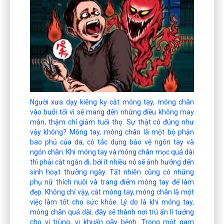
Người xưa dạy kiêng kỵ cắt móng tay, móng chân
vào buổi tối vì sẽ mang đến những điều không may
mắn, thậm chí giảm tuổi thọ. Sự thật có đúng như
vậy không? Móng tay, móng chân là một bộ phận
bao phủ của da, có tác dụng bảo vệ ngón tay và
ngón chân. Khi móng tay và móng chân mọc quá dài
thì phải cắt ngắn đi, bởi ít nhiều nó sẽ ảnh hưởng đến
sinh hoạt thường ngày. Tất nhiên cũng có những
phụ nữ thích nuôi và trang điểm móng tay để làm
đẹp. Không chỉ vậy, cắt móng tay, móng chân là một
việc làm tốt cho sức khỏe. Lý do là khi móng tay,
móng chân quá dài, đây sẽ thành nơi trú ẩn lí tưởng
cho vi trùng, vi khuẩn gây bệnh. Trong một gam