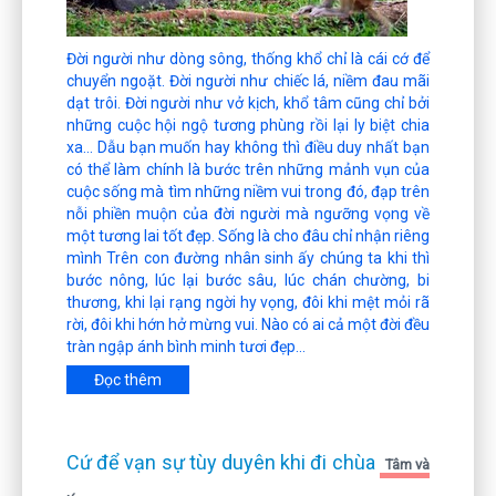
Đời người như dòng sông, thống khổ chỉ là cái cớ để
chuyển ngoặt. Đời người như chiếc lá, niềm đau mãi
dạt trôi. Đời người như vở kịch, khổ tâm cũng chỉ bởi
những cuộc hội ngộ tương phùng rồi lại ly biệt chia
xa… Dẫu bạn muốn hay không thì điều duy nhất bạn
có thể làm chính là bước trên những mảnh vụn của
cuộc sống mà tìm những niềm vui trong đó, đạp trên
nỗi phiền muộn của đời người mà ngưỡng vọng về
một tương lai tốt đẹp. Sống là cho đâu chỉ nhận riêng
mình Trên con đường nhân sinh ấy chúng ta khi thì
bước nông, lúc lại bước sâu, lúc chán chường, bi
thương, khi lại rạng ngời hy vọng, đôi khi mệt mỏi rã
rời, đôi khi hớn hở mừng vui. Nào có ai cả một đời đều
tràn ngập ánh bình minh tươi đẹp...
Đọc thêm
Cứ để vạn sự tùy duyên khi đi chùa
Tâm và