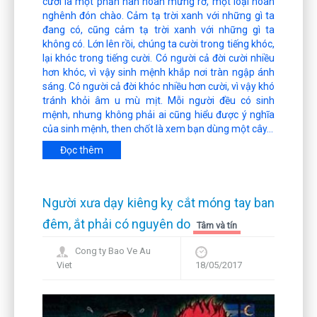
cười là một phần hân hoan mừng rỡ, một loại hoan
nghênh đón chào. Cảm tạ trời xanh với những gì ta
đang có, cũng cảm tạ trời xanh với những gì ta
không có. Lớn lên rồi, chúng ta cười trong tiếng khóc,
lại khóc trong tiếng cười. Có người cả đời cười nhiều
hơn khóc, vì vậy sinh mệnh khắp nơi tràn ngập ánh
sáng. Có người cả đời khóc nhiều hơn cười, vì vậy khó
tránh khỏi âm u mù mịt. Mỗi người đều có sinh
mệnh, nhưng không phải ai cũng hiểu được ý nghĩa
của sinh mệnh, then chốt là xem bạn dùng một cây...
Đọc thêm
Người xưa dạy kiêng kỵ cắt móng tay ban
đêm, ắt phải có nguyên do
Tâm và tín
Cong ty Bao Ve Au
Viet
18/05/2017