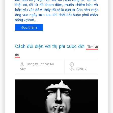
thật có, rồi từ đó tham đắm, muốn chiếm hữu và
bám víu vào đó vì thấy tất cả là của ta. Cho nên, một
ông vua ngày xưa sau khi chết bắt buộc phải chôn
sống vợ con,...
Đọc thêm
Cách đối diện với thị phi cuộc đời
Tâm và
tín
Cong ty Bao Ve Au
Viet
22/05/2017