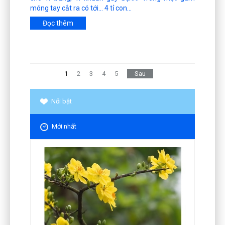
móng tay cắt ra có tới… 4 tỉ con...
Đọc thêm
1
2
3
4
5
Sau
Nổi bật
Mới nhất