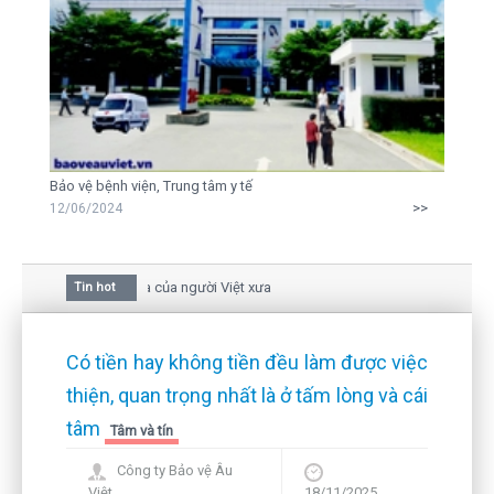
Bảo vệ bệnh viện, Trung tâm y tế
>>
12/06/2024
ai trong văn hóa của người Việt xưa
Tin hot
 bức thư gửi mẹ của người... tử tù và của CEO
 hiện hữu nên không thể sống lặng lẽ
Có tiền hay không tiền đều làm được việc
thiện, quan trọng nhất là ở tấm lòng và cái
tâm
Tâm và tín
Công ty Bảo vệ Âu
Việt
18/11/2025