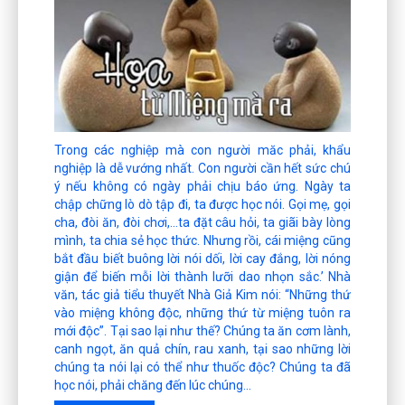
Trong các nghiệp mà con người măc phải, khẩu
nghiệp là dễ vướng nhất. Con người cần hết sức chú
ý nếu không có ngày phải chịu báo ứng. Ngày ta
chập chững lò dò tập đi, ta được học nói. Gọi mẹ, gọi
cha, đòi ăn, đòi chơi,…ta đặt câu hỏi, ta giãi bày lòng
mình, ta chia sẻ học thức. Nhưng rồi, cái miệng cũng
bắt đầu biết buông lời nói dối, lời cay đắng, lời nóng
giận để biến mỗi lời thành lưỡi dao nhọn sắc.’ Nhà
văn, tác giả tiểu thuyết Nhà Giả Kim nói: “Những thứ
vào miệng không độc, những thứ từ miệng tuôn ra
mới độc”. Tại sao lại như thế? Chúng ta ăn cơm lành,
canh ngọt, ăn quả chín, rau xanh, tại sao những lời
chúng ta nói lại có thể như thuốc độc? Chúng ta đã
học nói, phải chăng đến lúc chúng...