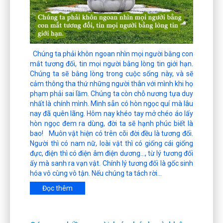
Chúng ta phải khôn ngoan nhìn mọi người bằng con
mắt tương đối, tin mọi người bằng lòng tin giới hạn.
Chúng ta sẽ bằng lòng trong cuộc sống này, và sẽ
cảm thông tha thứ những người thân với mình khi họ
phạm phải sai lầm. Chúng ta còn chỗ nương tựa duy
nhất là chính mình. Mình sẵn có hòn ngọc quí mà lâu
nay đã quên lãng. Hôm nay khéo tay mở chéo áo lấy
hòn ngọc đem ra dùng, đời ta sẽ hạnh phúc biết là
bao! Muôn vật hiện có trên cõi đời đều là tương đối.
Người thì có nam nữ, loài vật thì có giống cái giống
đực, điện thì có điện âm điện dương…, từ lý tương đối
ấy mà sanh ra vạn vật. Chính lý tương đối là gốc sinh
hóa vô cùng vô tận. Nếu chúng ta tách rời...
Đọc thêm