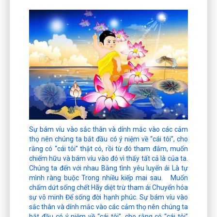
Sự bám víu vào sắc thân và dính mắc vào các cảm
thọ nên chúng ta bắt đầu có ý niệm về “cái tôi”, cho
rằng có “cái tôi” thật có, rồi từ đó tham đắm, muốn
chiếm hữu và bám víu vào đó vì thấy tất cả là của ta.
Chúng ta đến với nhau Bằng tình yêu luyến ái Là tự
mình ràng buộc Trong nhiều kiếp mai sau. Muốn
chấm dứt sống chết Hãy diệt trừ tham ái Chuyển hóa
sự vô minh Để sống đời hạnh phúc. Sự bám víu vào
sắc thân và dính mắc vào các cảm thọ nên chúng ta
bắt đầu có ý niệm về “cái tôi”, cho rằng có “cái tôi”