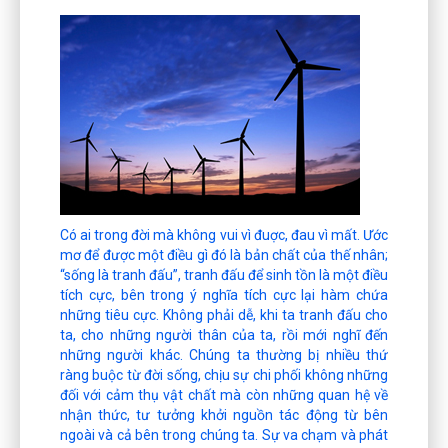
Có ai trong đời mà không vui vì đuợc, đau vì mất. Ước
mơ để được một điều gì đó là bản chất của thế nhân;
“sống là tranh đấu”, tranh đấu để sinh tồn là một điều
tích cực, bên trong ý nghĩa tích cực lại hàm chứa
những tiêu cực. Không phải dễ, khi ta tranh đấu cho
ta, cho những người thân của ta, rồi mới nghĩ đến
những người khác. Chúng ta thường bị nhiều thứ
ràng buộc từ đời sống, chịu sự chi phối không những
đối với cảm thụ vật chất mà còn những quan hệ về
nhận thức, tư tưởng khởi nguồn tác động từ bên
ngoài và cả bên trong chúng ta. Sự va chạm và phát