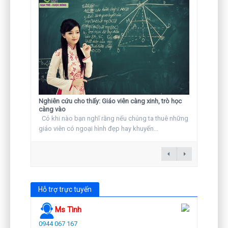
Nghiên cứu cho thấy: Giáo viên càng xinh, trò học
càng vào
Có khi nào bạn nghĩ rằng nếu chúng ta thuê những
giáo viên có ngoại hình đẹp hay khuyến...
Hỗ trợ trực tuyến
Ms Tình
0944 067 167