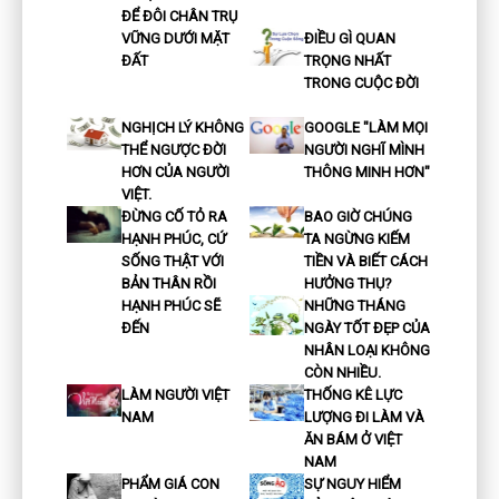
ĐỂ ĐÔI CHÂN TRỤ
VỮNG DƯỚI MẶT
ĐIỀU GÌ QUAN
ĐẤT
TRỌNG NHẤT
TRONG CUỘC ĐỜI
NGHỊCH LÝ KHÔNG
GOOGLE "LÀM MỌI
THỂ NGƯỢC ĐỜI
NGƯỜI NGHĨ MÌNH
HƠN CỦA NGƯỜI
THÔNG MINH HƠN"
VIỆT.
ĐỪNG CỐ TỎ RA
BAO GIỜ CHÚNG
HẠNH PHÚC, CỨ
TA NGỪNG KIẾM
SỐNG THẬT VỚI
TIỀN VÀ BIẾT CÁCH
BẢN THÂN RỒI
HƯỞNG THỤ?
HẠNH PHÚC SẼ
NHỮNG THÁNG
ĐẾN
NGÀY TỐT ĐẸP CỦA
NHÂN LOẠI KHÔNG
CÒN NHIỀU.
LÀM NGƯỜI VIỆT
THỐNG KÊ LỰC
NAM
LƯỢNG ĐI LÀM VÀ
ĂN BÁM Ở VIỆT
NAM
PHẨM GIÁ CON
SỰ NGUY HIỂM