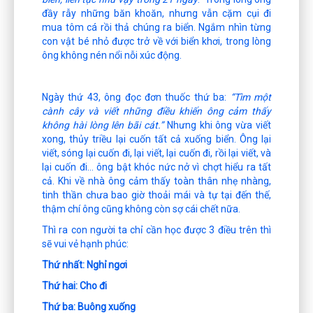
đầy rẫy những băn khoăn, nhưng vẫn cặm cụi đi
mua tôm cá rồi thả chúng ra biển. Ngắm nhìn từng
con vật bé nhỏ được trở về với biển khơi, trong lòng
ông không nén nổi nỗi xúc động.
Ngày thứ 43, ông đọc đơn thuốc thứ ba:
“Tìm một
cành cây và viết những điều khiến ông cảm thấy
không hài lòng lên bãi cát.”
Nhưng khi ông vừa viết
xong, thủy triều lại cuốn tất cả xuống biển. Ông lại
viết, sóng lại cuốn đi, lại viết, lại cuốn đi, rồi lại viết, và
lại cuốn đi… ông bật khóc nức nở vì chợt hiểu ra tất
cả. Khi về nhà ông cảm thấy toàn thân nhẹ nhàng,
tinh thần chưa bao giờ thoải mái và tự tại đến thế,
thậm chí ông cũng không còn sợ cái chết nữa.
Thì ra con người ta chỉ cần học được 3 điều trên thì
sẽ vui vẻ hạnh phúc:
Thứ nhất: Nghỉ ngơi
Thứ hai: Cho đi
Thứ ba: Buông xuống