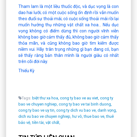
Tham lam là một liều thuốc độc, và dục vọng là con
dao hai lưỡi; có một cuộc sống ổn định rồi vẫn muốn
theo đuổi sự thoải mái; có cuộc sống thoải mái rồi lại
muốn hưởng thụ những vật chất xa hoa… Nếu dục
vọng không có điểm dừng thì con người vĩnh viễn
không bao giờ cảm thấy đủ, không bao giờ cảm thấy
thỏa mãn, và cũng không bao giờ tìm kiếm được
niềm vui. Hãy trân trọng những gì bạn đang có, bạn
sẽ thấy rằng bản thân mình là người giàu có nhất
trên cõi đời này.
Thiếu Kỳ
Tags:
biệt thư xa hoa,
cong ty bao ve au viet,
cong ty
bao ve chuyen nghiep,
cong ty bao ve tai binh duong,
cong ty bao ve uy tin,
cong ty dich vu bao ve,
danh vọng,
dich vu bao ve chuyen nghiep,
hư vô,
thue bao ve,
thuê
bảo vệ,
tiền tài,
vật chất,