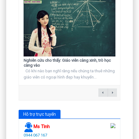
Nghiên cứu cho thấy: Giáo viên càng xinh, trò học
càng vào
Có khi nào bạn nghĩ rằng nếu chúng ta thuê những
giáo viên có ngoại hình đẹp hay khuyến...
Hỗ trợ trực tuyến
Ms Tình
0944 067 167