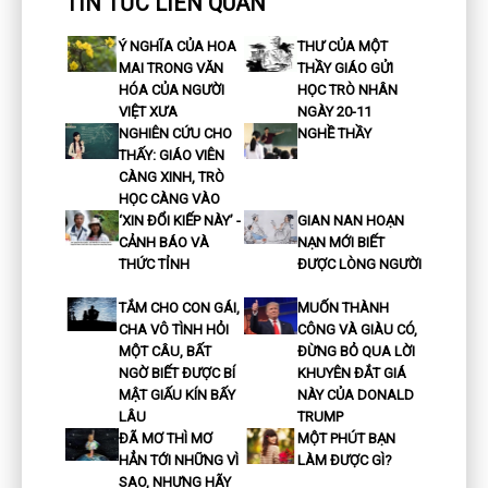
TIN TỨC LIÊN QUAN
Ý NGHĨA CỦA HOA
THƯ CỦA MỘT
MAI TRONG VĂN
THẦY GIÁO GỬI
HÓA CỦA NGƯỜI
HỌC TRÒ NHÂN
VIỆT XƯA
NGÀY 20-11
NGHIÊN CỨU CHO
NGHỀ THẦY
THẤY: GIÁO VIÊN
CÀNG XINH, TRÒ
HỌC CÀNG VÀO
‘XIN ĐỔI KIẾP NÀY’ -
GIAN NAN HOẠN
CẢNH BÁO VÀ
NẠN MỚI BIẾT
THỨC TỈNH
ĐƯỢC LÒNG NGƯỜI
TẮM CHO CON GÁI,
MUỐN THÀNH
CHA VÔ TÌNH HỎI
CÔNG VÀ GIÀU CÓ,
MỘT CÂU, BẤT
ĐỪNG BỎ QUA LỜI
NGỜ BIẾT ĐƯỢC BÍ
KHUYÊN ĐẮT GIÁ
MẬT GIẤU KÍN BẤY
NÀY CỦA DONALD
LÂU
TRUMP
ĐÃ MƠ THÌ MƠ
MỘT PHÚT BẠN
HẲN TỚI NHỮNG VÌ
LÀM ĐƯỢC GÌ?
SAO, NHƯNG HÃY