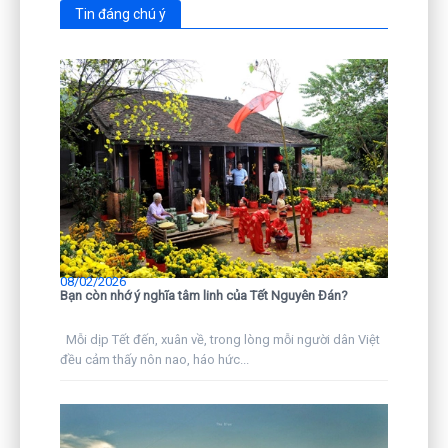
Tin đáng chú ý
08/02/2026
Bạn còn nhớ ý nghĩa tâm linh của Tết Nguyên Đán?
Mỗi dịp Tết đến, xuân về, trong lòng mỗi người dân Việt
đều cảm thấy nôn nao, háo hức...