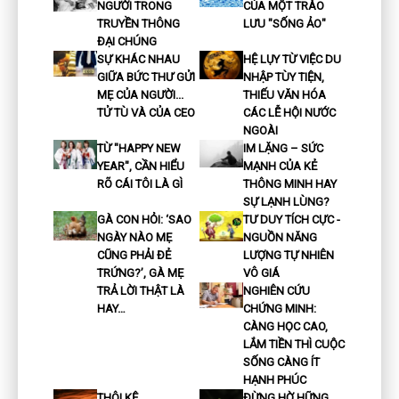
NGƯỜI TRONG
CỦA MỘT TRÀO
TRUYỀN THÔNG
LƯU "SỐNG ẢO"
ĐẠI CHÚNG
SỰ KHÁC NHAU
HỆ LỤY TỪ VIỆC DU
GIỮA BỨC THƯ GỬI
NHẬP TÙY TIỆN,
MẸ CỦA NGƯỜI...
THIẾU VĂN HÓA
TỬ TÙ VÀ CỦA CEO
CÁC LỄ HỘI NƯỚC
NGOÀI
TỪ "HAPPY NEW
IM LẶNG – SỨC
YEAR", CẦN HIỂU
MẠNH CỦA KẺ
RÕ CÁI TÔI LÀ GÌ
THÔNG MINH HAY
SỰ LẠNH LÙNG?
GÀ CON HỎI: ‘SAO
TƯ DUY TÍCH CỰC -
NGÀY NÀO MẸ
NGUỒN NĂNG
CŨNG PHẢI ĐẺ
LƯỢNG TỰ NHIÊN
TRỨNG?’, GÀ MẸ
VÔ GIÁ
TRẢ LỜI THẬT LÀ
NGHIÊN CỨU
HAY…
CHỨNG MINH:
CÀNG HỌC CAO,
LẮM TIỀN THÌ CUỘC
SỐNG CÀNG ÍT
HẠNH PHÚC
THÔI KỆ
ĐỪNG HỜ HỮNG