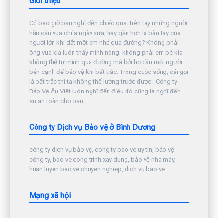
Giới thiệu
Có bao giờ bạn nghĩ đến chiếc quạt trên tay những người
hầu cận vua chúa ngày xưa, hay gần hơn là bàn tay của
người lớn khi dắt một em nhỏ qua đường? Không phải
ông vua kia luôn thấy mình nóng, không phải em bé kia
không thể tự mình qua đường mà bởi họ cần một người
bên cạnh để bảo vệ khi bất trắc. Trong cuộc sống, cái gọi
là bất trắc thì ta không thể lường trước được. Công ty
Bảo Vệ Âu Việt luôn nghĩ đến điều đó cũng là nghĩ đến
sự an toàn cho bạn.
Công ty Dịch vụ Bảo vệ ở Bình Dương
công ty dịch vụ bảo vệ, cong ty bao ve uy tin, bảo vệ
công ty, bao ve cong trinh xay dung, bảo vệ nhà máy,
huan luyen bao ve chuyen nghiep, dich vu bao ve
Mạng xã hội