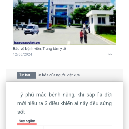
Bảo vệ bệnh viện, Trung tâm y tế
>>
12/06/2024
a hoa mai trong văn hóa của người Việt xưa
Tin hot
au giữa bức thư gửi mẹ của người... tử tù và của CEO
vẫn còn hiện hữu nên không thể sống lặng lẽ
Tỷ phú mắc bệnh nặng, khi sắp lìa đời
mới hiểu ra 3 điều khiến ai nấy đều sửng
sốt
Suy ngẫm