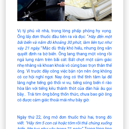
Vị tỷ phú về nhà, trong lòng phấp phỏng hy vọng.
Ông lấy đơn thuốc đầu tiên ra và đọc: “
Hãy đến một
bãi biển và nằm đó khoảng 30 phút, làm liên tục như
vậy 21 ngày.”
Mặc dù thấy khó hiểu, nhưng ông vẫn
quyết định ra bờ biển. Ông lang thang một vòng rồi
ngả lưng nằm trên bãi cát. Bất chợt một cảm giác
nhẹ nhàng và khoan khoái vô cùng bao trọn thân thể
ông. Vì trước đây công việc bận rộn nên ông không
có cơ hội nghỉ ngơi. Nay ông có thể tĩnh tâm lại để
lắng nghe tiếng gió thổi vi vu, tiếng sóng biển rì rào
hòa lẫn với tiếng kêu thánh thót của đàn hải âu gọi
bầy… Trái tim ông bỗng thổn thức, chưa bao giờ ông
có được cảm giác thoải mái như bây giờ.
Ngày thứ 22, ông mở đơn thuốc thứ hai, trong đó
viết:
“Hãy tìm 5 con cá hoặc tôm rồi thả chúng xuống
biển, liên tục như vậy trong 21 ngày
.” Trong lòng ông