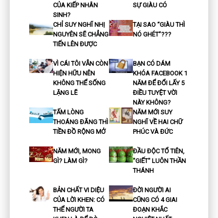
CỦA KIẾP NHÂN
SỰ GIÀU CÓ
SINH?
CHỈ SUY NGHĨ NHỊ
TẠI SAO “GIÀU THÌ
NGUYÊN SẼ CHẲNG
NÓ GHÉT”???
TIẾN LÊN ĐƯỢC
VÌ CÁI TÔI VẪN CÒN
BẠN CÓ DÁM
HIỆN HỮU NÊN
KHÓA FACEBOOK 1
KHÔNG THỂ SỐNG
NĂM ĐỂ ĐỔI LẤY 5
LẶNG LẼ
ĐIỀU TUYỆT VỜI
NÀY KHÔNG?
TẤM LÒNG
NĂM MỚI SUY
THOÁNG ĐÃNG THÌ
NGHĨ VỀ HAI CHỮ
TIỀN ĐỒ RỘNG MỞ
PHÚC VÀ ĐỨC
NĂM MỚI, MONG
ĐẦU ĐỘC TỔ TIÊN,
GÌ? LÀM GÌ?
"GIẾT" LUÔN THẦN
THÁNH
BẢN CHẤT VI DIỆU
ĐỜI NGƯỜI AI
CỦA LỜI KHEN: CÓ
CŨNG CÓ 4 GIAI
THỂ NGƯỜI TA
ĐOẠN KHẮC