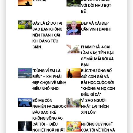
VỚI ĐỜI NHƯ BỌT
BỂ
ĐÂY LÀ LÝ DO TẠI
ĐẸP VÀ CÁI ĐẸP
SAO BẠN KHÔNG
CẦN VINH DANH!
NÊN TRANH CÃI
KHI ĐANG TỨC
GIẬN
PHẠM PHẢI 4 SAI
LẦM NÀY, TIỀN BẠC
SẼ MÃI MÃI RỜI XA
BẠN
"ĐỪNG VÍ EM LÀ
BỨC THƯ ÔNG BỐ
BIỂN" – KHI PHÁI
GỬI CON GÁI VÀ
ĐẸP CHỌN VỀ MÌNH
BÀI HỌC CUỘC ĐỜI
ĐIỀU NHỎ NHOI
"KHÔNG AI NỢ CON
ĐIỀU GÌ CẢ"
BỐ MẸ CÒN
VÌ SAO NGƯỜI
NGHIỆN FACEBOOK
NHẬT LẠI THÍCH
BẢO SAO TRẺ
XIN LỖI?
KHÔNG SỐNG ẢO
CÁI TÔI – ĐIỀU
NHỮNG SUY NGHĨ
NGHIỆT NGÃ NHẤT
CỦA TÔI VỀ TIỀN VÀ