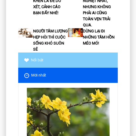
KHEN LÀ ĐỂ DÒ
NGHIỆT NHẤT,
XÉT, CẢNH CÁO
NHƯNG KHÔNG
BẠN ĐẤY NHÉ!
PHẢI AI CŨNG
TOÀN VẸN TRẢI
QUA.
NGƯỜI TÂM LƯỢNG
DỪNG LẠI ĐI
HẸP HÒI THÌ CUỘC
NHỮNG TÂM HỒN
SỐNG KHÓ SUÔN
MÉO MÓ!
SẺ
Nổi bật
Mới nhất