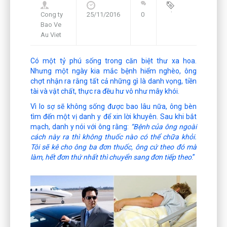
Cong ty
25/11/2016
0
Blog
,
Bao Ve
Framework
Au Viet
Có một tỷ phú sống trong căn biệt thư xa hoa.
Nhưng một ngày kia mắc bệnh hiểm nghèo, ông
chợt nhận ra rằng tất cả những gì là danh vọng, tiền
tài và vật chất, thực ra đều hư vô như mây khói.
Vì lo sợ sẽ không sống được bao lâu nữa, ông bèn
tìm đến một vị danh y để xin lời khuyên. Sau khi bắt
mạch, danh y nói với ông rằng:
“Bệnh của ông ngoài
cách này ra thì không thuốc nào có thể chữa khỏi.
Tôi sẽ kê cho ông ba đơn thuốc, ông cứ theo đó mà
làm, hết đơn thứ nhất thì chuyển sang đơn tiếp theo
.”