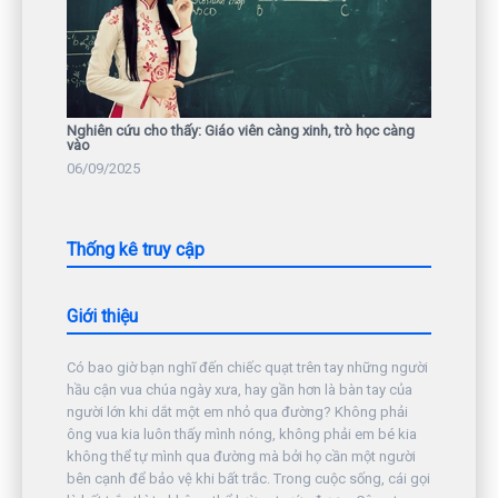
Nghiên cứu cho thấy: Giáo viên càng xinh, trò học càng
vào
06/09/2025
Thống kê truy cập
Giới thiệu
Có bao giờ bạn nghĩ đến chiếc quạt trên tay những người
hầu cận vua chúa ngày xưa, hay gần hơn là bàn tay của
người lớn khi dắt một em nhỏ qua đường? Không phải
ông vua kia luôn thấy mình nóng, không phải em bé kia
không thể tự mình qua đường mà bởi họ cần một người
bên cạnh để bảo vệ khi bất trắc. Trong cuộc sống, cái gọi