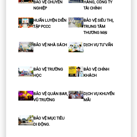
BẢO VỆ CHUYÊN
HÀNG, CÔNG TY
NGHIỆP
TÀI CHÍNH
HUẤN LUYỆN DIỄN
BẢO VỆ SIÊU THỊ,
TẬP PCCC
TRUNG TÂM
THƯƠNG MẠI
BẢO VỆ NHÀ SÁCH
DỊCH VỤ TƯ VẤN
BẢO VỆ TRƯỜNG
BẢO VỆ CHÍNH
HỌC
KHÁCH
BẢO VỆ QUÁN BAR,
DỊCH VỤ KHUYẾN
VŨ TRƯỜNG
MÃI
BẢO VỆ MỤC TIÊU
DI ĐỘNG.