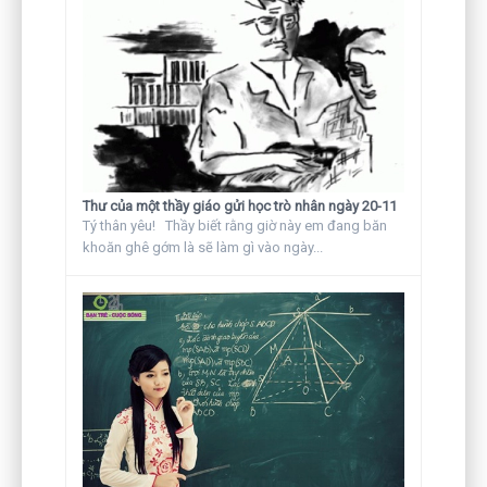
Thư của một thầy giáo gửi học trò nhân ngày 20-11
Tý thân yêu! Thầy biết rằng giờ này em đang băn
khoăn ghê gớm là sẽ làm gì vào ngày...