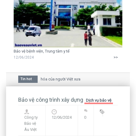
Bảo vệ bệnh viện, Trung tâm y tế
>>
12/06/2024
hoa mai trong văn hóa của người Việt xưa
Tin hot
 giữa bức thư gửi mẹ của người... tử tù và của CEO
ẫn còn hiện hữu nên không thể sống lặng lẽ
Bảo vệ công trình xây dựng
Dịch vụ bảo vệ
Công ty
12/06/2024
0
Blog
,
Bảo vệ
Framework
Âu Việt