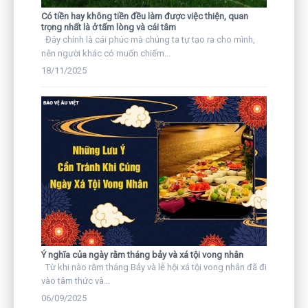
Có tiền hay không tiền đều làm được việc thiện, quan
trọng nhất là ở tấm lòng và cái tâm
Đây chính là cái phúc mà chúng ta tự tạo ra cho mình,
nên người khác có muốn chiếm...
18/11/2025
Ý nghĩa của ngày rằm tháng bảy và xá tội vong nhân
Từ khi nào rằm tháng Bảy và lễ hội xá tội vong nhân đã đi
vào tâm thức và...
06/09/2025