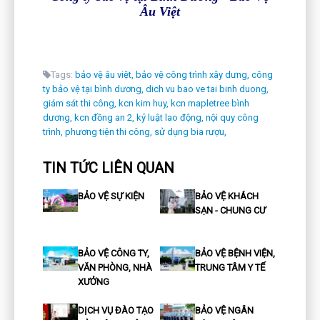
Âu Việt
Tags:
bảo vệ âu việt,
bảo vệ công trình xây dưng,
công
ty bảo vệ tại bình dương,
dich vu bao ve tai binh duong,
giám sát thi công,
kcn kim huy,
kcn mapletree bình
dương,
kcn đồng an 2,
kỷ luật lao động,
nội quy công
trình,
phương tiện thi công,
sử dụng bia rượu,
TIN TỨC LIÊN QUAN
BẢO VỆ SỰ KIỆN
BẢO VỆ KHÁCH
SẠN - CHUNG CƯ
BẢO VỆ CÔNG TY,
BẢO VỆ BỆNH VIỆN,
VĂN PHÒNG, NHÀ
TRUNG TÂM Y TẾ
XƯỞNG
DỊCH VỤ ĐÀO TẠO
BẢO VỆ NGÂN