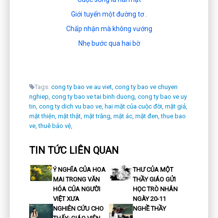
Giới tuyến một đường tơ .
Chấp nhận mà không vướng
Nhẹ bước qua hai bờ
Tags:
cong ty bao ve au viet,
cong ty bao ve chuyen
nghiep,
cong ty bao ve tai binh duong,
cong ty bao ve uy
tin,
cong ty dich vu bao ve,
hai mặt của cuộc đời,
mặt giả,
mặt thiện,
mặt thật,
mặt trắng,
mặt ác,
mặt đen,
thue bao
ve,
thuê bảo vệ,
TIN TỨC LIÊN QUAN
Ý NGHĨA CỦA HOA
THƯ CỦA MỘT
MAI TRONG VĂN
THẦY GIÁO GỬI
HÓA CỦA NGƯỜI
HỌC TRÒ NHÂN
VIỆT XƯA
NGÀY 20-11
NGHIÊN CỨU CHO
NGHỀ THẦY