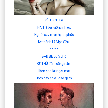
YÊU là 3 chữ
HẬN là ba, giống nhau.
Người say men hạnh phúc
Kẻ thành Lý Mạc Sầu.
*****
BẠN BÈ có 5 chữ
KẺ THÙ đếm cũng năm
Hôm nao lời ngọt mật
Hôm nay chìa.. dao găm.