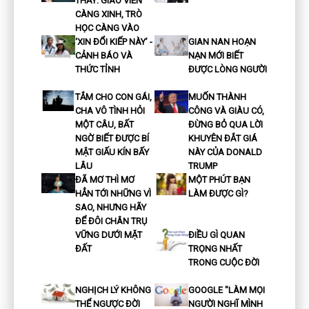
THẤY: GIÁO VIÊN
CÀNG XINH, TRÒ
HỌC CÀNG VÀO
‘XIN ĐỔI KIẾP NÀY’ -
GIAN NAN HOẠN
CẢNH BÁO VÀ
NẠN MỚI BIẾT
THỨC TỈNH
ĐƯỢC LÒNG NGƯỜI
TẮM CHO CON GÁI,
MUỐN THÀNH
CHA VÔ TÌNH HỎI
CÔNG VÀ GIÀU CÓ,
MỘT CÂU, BẤT
ĐỪNG BỎ QUA LỜI
NGỜ BIẾT ĐƯỢC BÍ
KHUYÊN ĐẮT GIÁ
MẬT GIẤU KÍN BẤY
NÀY CỦA DONALD
LÂU
TRUMP
ĐÃ MƠ THÌ MƠ
MỘT PHÚT BẠN
HẲN TỚI NHỮNG VÌ
LÀM ĐƯỢC GÌ?
SAO, NHƯNG HÃY
ĐỂ ĐÔI CHÂN TRỤ
VỮNG DƯỚI MẶT
ĐIỀU GÌ QUAN
ĐẤT
TRỌNG NHẤT
TRONG CUỘC ĐỜI
NGHỊCH LÝ KHÔNG
GOOGLE "LÀM MỌI
THỂ NGƯỢC ĐỜI
NGƯỜI NGHĨ MÌNH