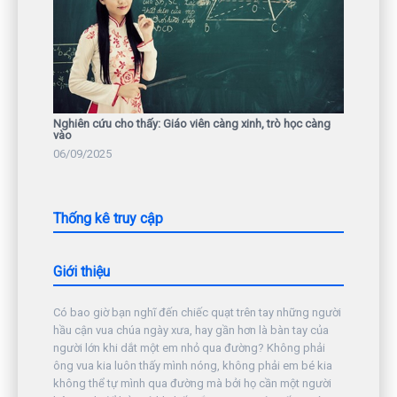
Nghiên cứu cho thấy: Giáo viên càng xinh, trò học càng
vào
06/09/2025
Thống kê truy cập
Giới thiệu
Có bao giờ bạn nghĩ đến chiếc quạt trên tay những người
hầu cận vua chúa ngày xưa, hay gần hơn là bàn tay của
người lớn khi dắt một em nhỏ qua đường? Không phải
ông vua kia luôn thấy mình nóng, không phải em bé kia
không thể tự mình qua đường mà bởi họ cần một người