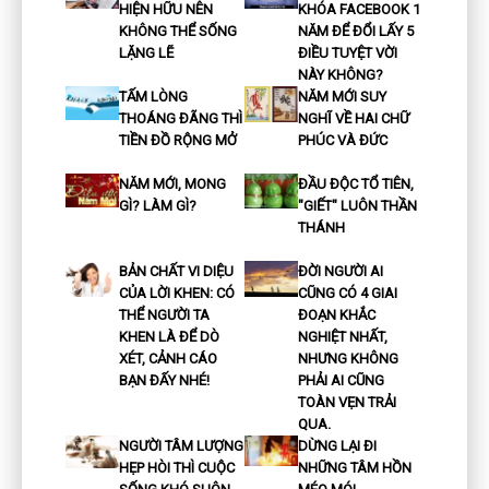
HIỆN HỮU NÊN
KHÓA FACEBOOK 1
KHÔNG THỂ SỐNG
NĂM ĐỂ ĐỔI LẤY 5
LẶNG LẼ
ĐIỀU TUYỆT VỜI
NÀY KHÔNG?
TẤM LÒNG
NĂM MỚI SUY
THOÁNG ĐÃNG THÌ
NGHĨ VỀ HAI CHỮ
TIỀN ĐỒ RỘNG MỞ
PHÚC VÀ ĐỨC
NĂM MỚI, MONG
ĐẦU ĐỘC TỔ TIÊN,
GÌ? LÀM GÌ?
"GIẾT" LUÔN THẦN
THÁNH
BẢN CHẤT VI DIỆU
ĐỜI NGƯỜI AI
CỦA LỜI KHEN: CÓ
CŨNG CÓ 4 GIAI
THỂ NGƯỜI TA
ĐOẠN KHẮC
KHEN LÀ ĐỂ DÒ
NGHIỆT NHẤT,
XÉT, CẢNH CÁO
NHƯNG KHÔNG
BẠN ĐẤY NHÉ!
PHẢI AI CŨNG
TOÀN VẸN TRẢI
QUA.
NGƯỜI TÂM LƯỢNG
DỪNG LẠI ĐI
HẸP HÒI THÌ CUỘC
NHỮNG TÂM HỒN