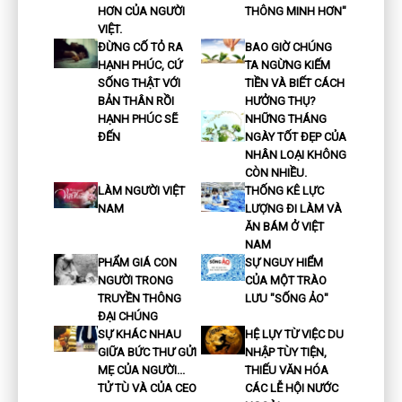
HƠN CỦA NGƯỜI
THÔNG MINH HƠN"
VIỆT.
ĐỪNG CỐ TỎ RA
BAO GIỜ CHÚNG
HẠNH PHÚC, CỨ
TA NGỪNG KIẾM
SỐNG THẬT VỚI
TIỀN VÀ BIẾT CÁCH
BẢN THÂN RỒI
HƯỞNG THỤ?
HẠNH PHÚC SẼ
NHỮNG THÁNG
ĐẾN
NGÀY TỐT ĐẸP CỦA
NHÂN LOẠI KHÔNG
CÒN NHIỀU.
LÀM NGƯỜI VIỆT
THỐNG KÊ LỰC
NAM
LƯỢNG ĐI LÀM VÀ
ĂN BÁM Ở VIỆT
NAM
PHẨM GIÁ CON
SỰ NGUY HIỂM
NGƯỜI TRONG
CỦA MỘT TRÀO
TRUYỀN THÔNG
LƯU "SỐNG ẢO"
ĐẠI CHÚNG
SỰ KHÁC NHAU
HỆ LỤY TỪ VIỆC DU
GIỮA BỨC THƯ GỬI
NHẬP TÙY TIỆN,
MẸ CỦA NGƯỜI...
THIẾU VĂN HÓA
TỬ TÙ VÀ CỦA CEO
CÁC LỄ HỘI NƯỚC