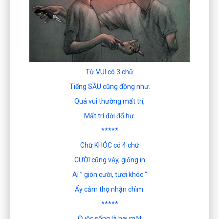
Từ VUI có 3 chữ
Tiếng SẦU cũng đồng như.
Quá vui thường mất trí,
Mất trí đời đổ hư.
*****
Chữ KHÓC có 4 chữ
CƯỜI cũng vậy, giống in
Ai ” giòn cười, tươi khóc ”
Ấy cảm thọ nhận chìm.
*****
Cuộc sống là hai mặt