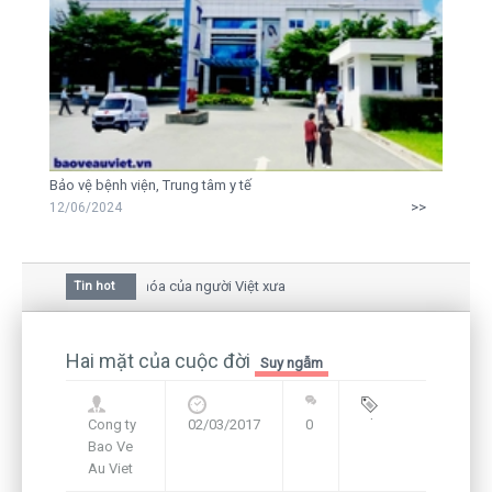
Bảo vệ bệnh viện, Trung tâm y tế
>>
12/06/2024
oa mai trong văn hóa của người Việt xưa
Tin hot
iữa bức thư gửi mẹ của người... tử tù và của CEO
 còn hiện hữu nên không thể sống lặng lẽ
Hai mặt của cuộc đời
Suy ngẫm
Cong ty
02/03/2017
0
Blog
,
Bao Ve
Framework
Au Viet