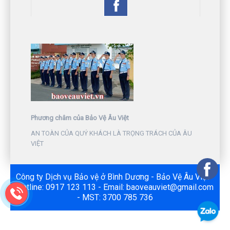
Phương châm của Bảo Vệ Âu Việt
AN TOÀN CỦA QUÝ KHÁCH LÀ TRỌNG TRÁCH CỦA ÂU
VIỆT
Công ty Dịch vụ Bảo vệ ở Bình Dương - Bảo Vệ Âu Việt -
Hotline: 0917 123 113 - Email: baoveauviet@gmail.com
- MST: 3700 785 736