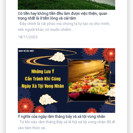
Có tiền hay không tiền đều làm được việc thiện, quan
trọng nhất là ở tấm lòng và cái tâm
Đây chính là cái phúc mà chúng ta tự tạo ra cho mình,
nên người khác có muốn chiếm...
18/11/2025
Ý nghĩa của ngày rằm tháng bảy và xá tội vong nhân
Từ khi nào rằm tháng Bảy và lễ hội xá tội vong nhân đã đi
vào tâm thức và...