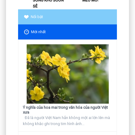
SỐNG KHÓ SUÔN
MÉO MÓ!
SẺ
Nổi bật
Mới nhất
Ý nghĩa của hoa mai trong văn hóa của người Việt
xưa
Đã là người Việt Nam hẳn không một ai lớn lên mà
không khắc ghi trong tim hình ảnh...