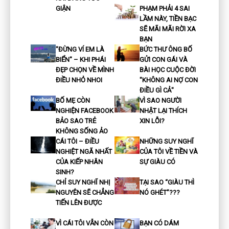
GIẬN
PHẠM PHẢI 4 SAI
LẦM NÀY, TIỀN BẠC
SẼ MÃI MÃI RỜI XA
BẠN
"ĐỪNG VÍ EM LÀ
BỨC THƯ ÔNG BỐ
BIỂN" – KHI PHÁI
GỬI CON GÁI VÀ
ĐẸP CHỌN VỀ MÌNH
BÀI HỌC CUỘC ĐỜI
ĐIỀU NHỎ NHOI
"KHÔNG AI NỢ CON
ĐIỀU GÌ CẢ"
BỐ MẸ CÒN
VÌ SAO NGƯỜI
NGHIỆN FACEBOOK
NHẬT LẠI THÍCH
BẢO SAO TRẺ
XIN LỖI?
KHÔNG SỐNG ẢO
CÁI TÔI – ĐIỀU
NHỮNG SUY NGHĨ
NGHIỆT NGÃ NHẤT
CỦA TÔI VỀ TIỀN VÀ
CỦA KIẾP NHÂN
SỰ GIÀU CÓ
SINH?
CHỈ SUY NGHĨ NHỊ
TẠI SAO “GIÀU THÌ
NGUYÊN SẼ CHẲNG
NÓ GHÉT”???
TIẾN LÊN ĐƯỢC
VÌ CÁI TÔI VẪN CÒN
BẠN CÓ DÁM