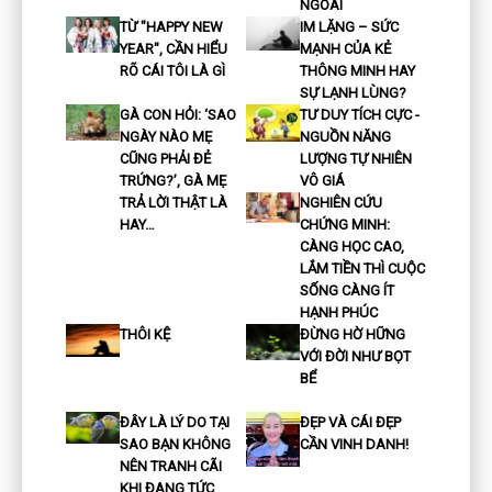
NGOÀI
TỪ "HAPPY NEW
IM LẶNG – SỨC
YEAR", CẦN HIỂU
MẠNH CỦA KẺ
RÕ CÁI TÔI LÀ GÌ
THÔNG MINH HAY
SỰ LẠNH LÙNG?
GÀ CON HỎI: ‘SAO
TƯ DUY TÍCH CỰC -
NGÀY NÀO MẸ
NGUỒN NĂNG
CŨNG PHẢI ĐẺ
LƯỢNG TỰ NHIÊN
TRỨNG?’, GÀ MẸ
VÔ GIÁ
TRẢ LỜI THẬT LÀ
NGHIÊN CỨU
HAY…
CHỨNG MINH:
CÀNG HỌC CAO,
LẮM TIỀN THÌ CUỘC
SỐNG CÀNG ÍT
HẠNH PHÚC
THÔI KỆ
ĐỪNG HỜ HỮNG
VỚI ĐỜI NHƯ BỌT
BỂ
ĐÂY LÀ LÝ DO TẠI
ĐẸP VÀ CÁI ĐẸP
SAO BẠN KHÔNG
CẦN VINH DANH!
NÊN TRANH CÃI
KHI ĐANG TỨC