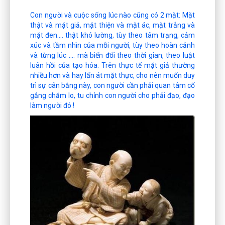
Con người và cuộc sống lúc nào cũng có 2 mặt: Mặt
thật và mặt giả, mặt thiện và mặt ác, mặt trắng và
mặt đen…. thật khó lường, tùy theo tâm trạng, cảm
xúc và tầm nhìn của mỗi người, tùy theo hoàn cảnh
và từng lúc …. mà biến đổi theo thời gian, theo luật
luân hồi của tạo hóa. Trên thực tế mặt giả thường
nhiều hơn và hay lấn át mặt thực, cho nên muốn duy
trì sự cân bằng này, con người cần phải quan tâm cố
gắng chăm lo, tu chỉnh con người cho phải đạo, đạo
làm người đó !