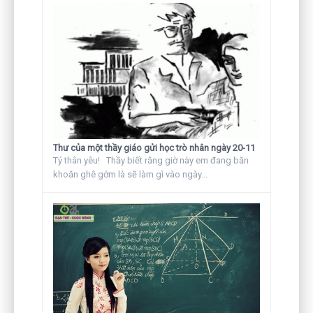
Thư của một thầy giáo gửi học trò nhân ngày 20-11
Tý thân yêu! Thầy biết rằng giờ này em đang băn
khoăn ghê gớm là sẽ làm gì vào ngày...