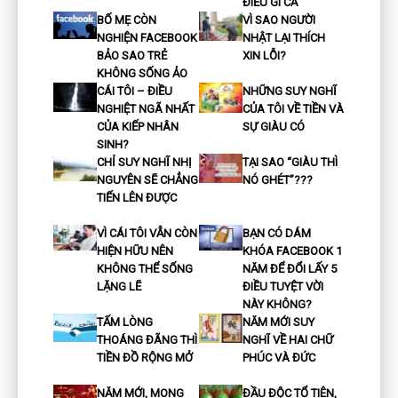
ĐIỀU GÌ CẢ"
BỐ MẸ CÒN
VÌ SAO NGƯỜI
NGHIỆN FACEBOOK
NHẬT LẠI THÍCH
BẢO SAO TRẺ
XIN LỖI?
KHÔNG SỐNG ẢO
CÁI TÔI – ĐIỀU
NHỮNG SUY NGHĨ
NGHIỆT NGÃ NHẤT
CỦA TÔI VỀ TIỀN VÀ
CỦA KIẾP NHÂN
SỰ GIÀU CÓ
SINH?
CHỈ SUY NGHĨ NHỊ
TẠI SAO “GIÀU THÌ
NGUYÊN SẼ CHẲNG
NÓ GHÉT”???
TIẾN LÊN ĐƯỢC
VÌ CÁI TÔI VẪN CÒN
BẠN CÓ DÁM
HIỆN HỮU NÊN
KHÓA FACEBOOK 1
KHÔNG THỂ SỐNG
NĂM ĐỂ ĐỔI LẤY 5
LẶNG LẼ
ĐIỀU TUYỆT VỜI
NÀY KHÔNG?
TẤM LÒNG
NĂM MỚI SUY
THOÁNG ĐÃNG THÌ
NGHĨ VỀ HAI CHỮ
TIỀN ĐỒ RỘNG MỞ
PHÚC VÀ ĐỨC
NĂM MỚI, MONG
ĐẦU ĐỘC TỔ TIÊN,