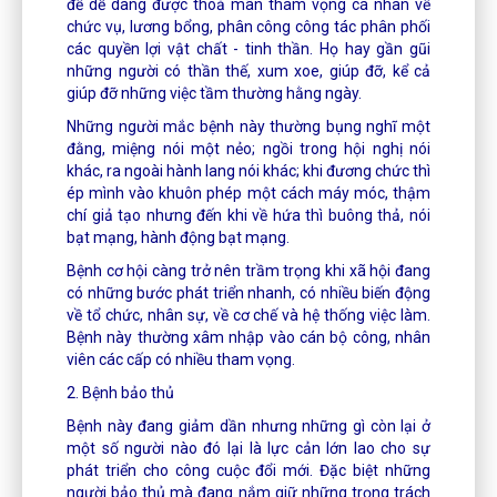
để dễ dàng được thoả mãn tham vọng cá nhân về
chức vụ, lương bổng, phân công công tác phân phối
các quyền lợi vật chất - tinh thần. Họ hay gần gũi
những người có thần thế, xum xoe, giúp đỡ, kể cả
giúp đỡ những việc tầm thường hằng ngày.
Những người mắc bệnh này thường bụng nghĩ một
đằng, miệng nói một nẻo; ngồi trong hội nghị nói
khác, ra ngoài hành lang nói khác; khi đương chức thì
ép mình vào khuôn phép một cách máy móc, thậm
chí giả tạo nhưng đến khi về hứa thì buông thả, nói
bạt mạng, hành động bạt mạng.
Bệnh cơ hội càng trở nên trầm trọng khi xã hội đang
có những bước phát triển nhanh, có nhiều biến động
về tổ chức, nhân sự, về cơ chế và hệ thống việc làm.
Bệnh này thường xâm nhập vào cán bộ công, nhân
viên các cấp có nhiều tham vọng.
2. Bệnh bảo thủ
Bệnh này đang giảm dần nhưng những gì còn lại ở
một số người nào đó lại là lực cản lớn lao cho sự
phát triển cho công cuộc đổi mới. Đặc biệt những
người bảo thủ mà đang nắm giữ những trọng trách