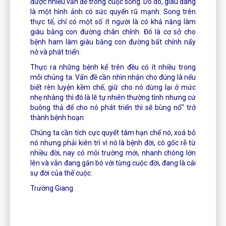
được nhiều vấn đề trong cuộc sống. Do đó, giàu đang
là một hình ảnh có sức quyến rũ mạnh. Song trên
thực tế, chỉ có một số ít người là có khả năng làm
giàu bằng con đường chân chính. Đó là cơ sở cho
bệnh ham làm giàu bằng con đường bất chính nẩy
nở và phát triển.
Thực ra những bệnh kể trên đều có ít nhiều trong
mỗi chúng ta. Vấn đề cần nhìn nhận cho đúng là nếu
biết rèn luyện kềm chế, giữ cho nó dừng lại ở mức
nhẹ nhàng thì đó là lẽ tự nhiên thường tình nhưng cứ
buông thả để cho nó phát triển thì sẽ bùng nổ" trở
thành bệnh hoạn
Chúng ta cần tích cực quyết tâm hạn chế nó, xoá bỏ
nó nhưng phải kiên trì vì nó là bệnh đời, có gốc rễ từ
nhiều đời, nay có môi trường mới, nhanh chóng lớn
lên và vẫn đang gắn bó với từng cuộc đời, đang là cái
sự đời của thế cuộc.
Trường Giang