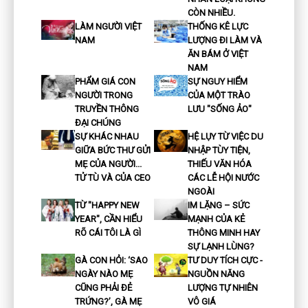
CÒN NHIỀU.
LÀM NGƯỜI VIỆT
THỐNG KÊ LỰC
NAM
LƯỢNG ĐI LÀM VÀ
ĂN BÁM Ở VIỆT
NAM
PHẨM GIÁ CON
SỰ NGUY HIỂM
NGƯỜI TRONG
CỦA MỘT TRÀO
TRUYỀN THÔNG
LƯU "SỐNG ẢO"
ĐẠI CHÚNG
SỰ KHÁC NHAU
HỆ LỤY TỪ VIỆC DU
GIỮA BỨC THƯ GỬI
NHẬP TÙY TIỆN,
MẸ CỦA NGƯỜI...
THIẾU VĂN HÓA
TỬ TÙ VÀ CỦA CEO
CÁC LỄ HỘI NƯỚC
NGOÀI
TỪ "HAPPY NEW
IM LẶNG – SỨC
YEAR", CẦN HIỂU
MẠNH CỦA KẺ
RÕ CÁI TÔI LÀ GÌ
THÔNG MINH HAY
SỰ LẠNH LÙNG?
GÀ CON HỎI: ‘SAO
TƯ DUY TÍCH CỰC -
NGÀY NÀO MẸ
NGUỒN NĂNG
CŨNG PHẢI ĐẺ
LƯỢNG TỰ NHIÊN
TRỨNG?’, GÀ MẸ
VÔ GIÁ