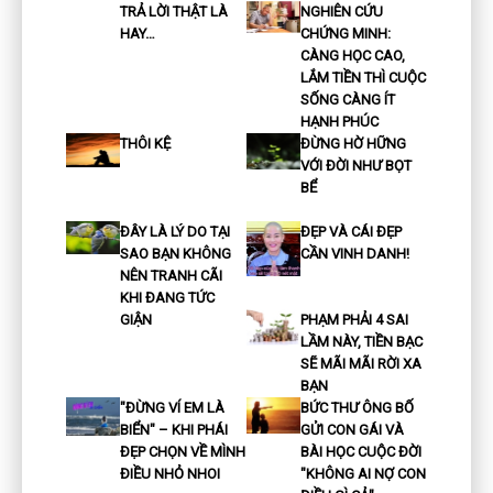
TRẢ LỜI THẬT LÀ
NGHIÊN CỨU
HAY…
CHỨNG MINH:
CÀNG HỌC CAO,
LẮM TIỀN THÌ CUỘC
SỐNG CÀNG ÍT
HẠNH PHÚC
THÔI KỆ
ĐỪNG HỜ HỮNG
VỚI ĐỜI NHƯ BỌT
BỂ
ĐÂY LÀ LÝ DO TẠI
ĐẸP VÀ CÁI ĐẸP
SAO BẠN KHÔNG
CẦN VINH DANH!
NÊN TRANH CÃI
KHI ĐANG TỨC
GIẬN
PHẠM PHẢI 4 SAI
LẦM NÀY, TIỀN BẠC
SẼ MÃI MÃI RỜI XA
BẠN
"ĐỪNG VÍ EM LÀ
BỨC THƯ ÔNG BỐ
BIỂN" – KHI PHÁI
GỬI CON GÁI VÀ
ĐẸP CHỌN VỀ MÌNH
BÀI HỌC CUỘC ĐỜI
ĐIỀU NHỎ NHOI
"KHÔNG AI NỢ CON