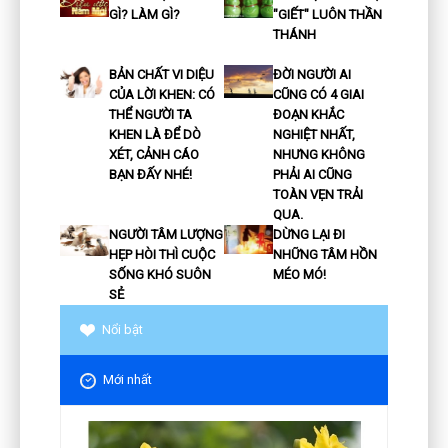
GÌ? LÀM GÌ?
"GIẾT" LUÔN THẦN
THÁNH
BẢN CHẤT VI DIỆU
ĐỜI NGƯỜI AI
CỦA LỜI KHEN: CÓ
CŨNG CÓ 4 GIAI
THỂ NGƯỜI TA
ĐOẠN KHẮC
KHEN LÀ ĐỂ DÒ
NGHIỆT NHẤT,
XÉT, CẢNH CÁO
NHƯNG KHÔNG
BẠN ĐẤY NHÉ!
PHẢI AI CŨNG
TOÀN VẸN TRẢI
QUA.
NGƯỜI TÂM LƯỢNG
DỪNG LẠI ĐI
HẸP HÒI THÌ CUỘC
NHỮNG TÂM HỒN
SỐNG KHÓ SUÔN
MÉO MÓ!
SẺ
Nổi bật
Mới nhất