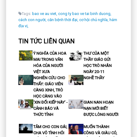
Tags:
bao ve au viet,
cong ty bao ve tai binh duong,
cách con người,
căn bệnh thời đại,
cơ hội chủ nghĩa,
hám
địa vị,
TIN TỨC LIÊN QUAN
Ý NGHĨA CỦA HOA
THƯ CỦA MỘT
MAI TRONG VĂN
THẦY GIÁO GỬI
HÓA CỦA NGƯỜI
HỌC TRÒ NHÂN
VIỆT XƯA
NGÀY 20-11
NGHIÊN CỨU CHO
NGHỀ THẦY
THẤY: GIÁO VIÊN
CÀNG XINH, TRÒ
HỌC CÀNG VÀO
‘XIN ĐỔI KIẾP NÀY’ -
GIAN NAN HOẠN
CẢNH BÁO VÀ
NẠN MỚI BIẾT
THỨC TỈNH
ĐƯỢC LÒNG NGƯỜI
TẮM CHO CON GÁI,
MUỐN THÀNH
CHA VÔ TÌNH HỎI
CÔNG VÀ GIÀU CÓ,