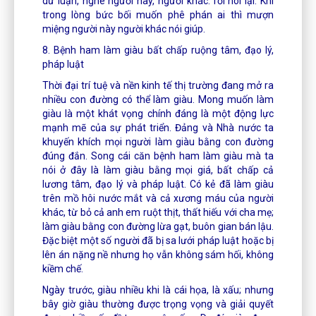
dư luận, nghe người này, người khác. rồi nói lại. Khi
trong lòng bức bối muốn phê phán ai thì mượn
miệng người này người khác nói giúp.
8. Bệnh ham làm giàu bất chấp ruộng tâm, đạo lý,
pháp luật
Thời đại trí tuệ và nền kinh tế thị trường đang mở ra
nhiều con đường có thể làm giàu. Mong muốn làm
giàu là một khát vọng chính đáng là một động lực
mạnh mẽ của sự phát triển. Đảng và Nhà nước ta
khuyến khích mọi người làm giàu bằng con đường
đúng đắn. Song cái căn bệnh ham làm giàu mà ta
nói ở đây là làm giàu bằng mọi giá, bất chấp cả
lương tâm, đạo lý và pháp luật. Có kẻ đã làm giàu
trên mồ hôi nước mắt và cả xương máu của người
khác, từ bỏ cả anh em ruột thịt, thất hiếu với cha mẹ;
làm giàu bằng con đường lừa gạt, buôn gian bán lậu.
Đặc biệt một số người đã bị sa lưới pháp luật hoặc bị
lên án nặng nề nhưng họ vẫn không sám hối, không
kiềm chế.
Ngày trước, giàu nhiều khi là cái họa, là xấu; nhưng
bây giờ giàu thường được trọng vọng và giải quyết