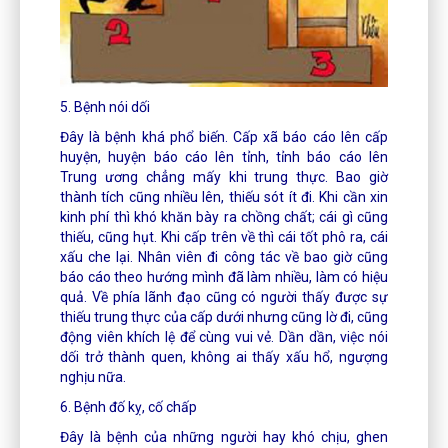
5. Bệnh nói dối
Đây là bệnh khá phổ biến. Cấp xã báo cáo lên cấp
huyện, huyện báo cáo lên tỉnh, tỉnh báo cáo lên
Trung ương chẳng mấy khi trung thực. Bao giờ
thành tích cũng nhiều lên, thiếu sót ít đi. Khi cần xin
kinh phí thì khó khăn bày ra chồng chất; cái gì cũng
thiếu, cũng hụt. Khi cấp trên về thì cái tốt phô ra, cái
xấu che lại. Nhân viên đi công tác về bao giờ cũng
báo cáo theo hướng mình đã làm nhiều, làm có hiệu
quả. Về phía lãnh đạo cũng có người thấy được sự
thiếu trung thực của cấp dưới nhưng cũng lờ đi, cũng
động viên khích lệ để cùng vui vẻ. Dần dần, việc nói
dối trở thành quen, không ai thấy xấu hổ, ngượng
nghịu nữa.
6. Bệnh đố kỵ, cố chấp
Đây là bệnh của những người hay khó chịu, ghen