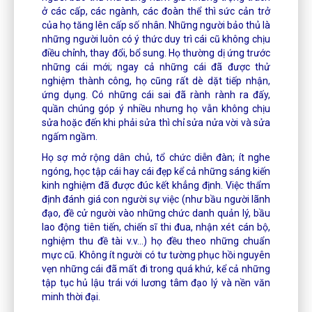
ở các cấp, các ngành, các đoàn thể thì sức cản trở
của họ tăng lên cấp số nhân. Những người bảo thủ là
những người luôn có ý thức duy trì cái cũ không chịu
điều chỉnh, thay đổi, bổ sung. Họ thường dị ứng trước
những cái mới; ngay cả những cái đã được thử
nghiệm thành công, họ cũng rất dè dặt tiếp nhận,
ứng dụng. Có những cái sai đã rành rành ra đấy,
quần chúng góp ý nhiều nhưng họ vẫn không chịu
sửa hoặc đến khi phải sửa thì chỉ sửa nửa vời và sửa
ngấm ngầm.
Họ sợ mở rộng dân chủ, tổ chức diễn đàn; ít nghe
ngóng, học tập cái hay cái đẹp kể cả những sáng kiến
kinh nghiệm đã được đúc kết khẳng định. Việc thẩm
định đánh giá con người sự việc (như bầu người lãnh
đạo, đề cử người vào những chức danh quản lý, bầu
lao động tiên tiến, chiến sĩ thi đua, nhận xét cán bộ,
nghiệm thu đề tài v.v...) họ đều theo những chuẩn
mực cũ. Không ít người có tư tường phục hồi nguyên
vẹn những cái đã mất đi trong quá khứ, kể cả những
tập tục hủ lậu trái với lương tâm đạo lý và nền văn
minh thời đại.