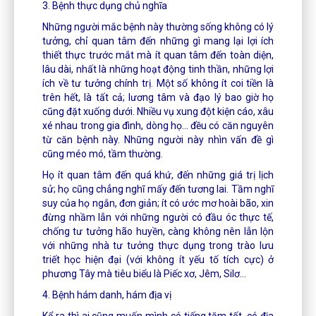
3. Bệnh thực dụng chủ nghĩa
Những người mắc bệnh này thường sống không có lý
tưởng, chỉ quan tâm đến những gì mang lại lợi ích
thiết thực trước mắt mà ít quan tâm đến toàn diện,
lâu dài, nhất là những hoạt động tinh thần, những lợi
ích về tư tưởng chính trị. Một số không ít coi tiền là
trên hết, là tất cả; lương tâm và đạo lý bao giờ họ
cũng đặt xuống dưới. Nhiều vụ xung đột kiện cáo, xâu
xé nhau trong gia đình, dòng họ... đều có căn nguyên
từ căn bệnh này. Những người này nhìn vấn đề gì
cũng méo mó, tầm thường.
Họ ít quan tâm đến quá khứ, đến những giá trị lịch
sử; họ cũng chẳng nghĩ mấy đến tương lai. Tầm nghĩ
suy của họ ngắn, đơn giản; ít có ước mơ hoài bão, xin
đừng nhầm lẫn với những người có đầu óc thực tế,
chống tư tưởng hão huyền, càng không nên lẫn lộn
với những nhà tư tưởng thực dụng trong trào lưu
triết học hiện đại (với không ít yếu tố tích cực) ở
phương Tây mà tiêu biểu là Piếc xơ, Jêm, Silơ...
4. Bệnh hám danh, hám địa vị
Kể ra thì ai cũng muốn mình có tiếng tăm tốt, có địa