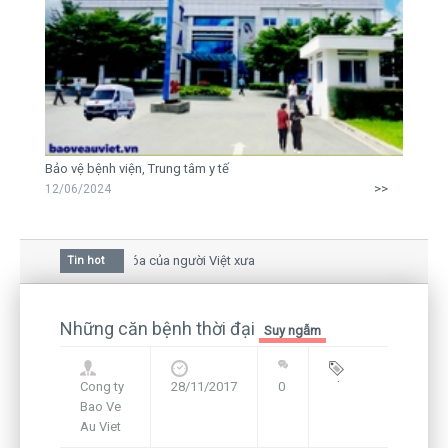
Bảo vệ bệnh viện, Trung tâm y tế
>>
12/06/2024
 mai trong văn hóa của người Việt xưa
Tin hot
a bức thư gửi mẹ của người... tử tù và của CEO
òn hiện hữu nên không thể sống lặng lẽ
Những căn bệnh thời đại
Suy ngẫm
Cong ty
28/11/2017
0
Blog
,
Bao Ve
Framework
Au Viet