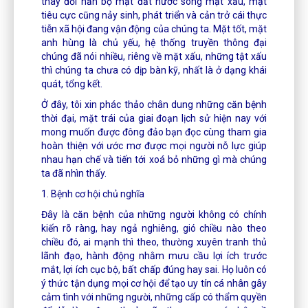
thay đổi hẳn bộ mặt đất nước song mặt xấu, mặt
tiêu cực cũng nảy sinh, phát triển và cản trở cái thực
tiễn xã hội đang vận động của chúng ta. Mặt tốt, mặt
anh hùng là chủ yếu, hệ thống truyền thông đại
chúng đã nói nhiều, riêng về mặt xấu, những tật xấu
thì chúng ta chưa có dịp bàn kỹ, nhất là ở dạng khái
quát, tổng kết.
Ở đây, tôi xin phác thảo chân dung những căn bệnh
thời đại, mặt trái của giai đoạn lịch sử hiện nay với
mong muốn được đông đảo bạn đọc cùng tham gia
hoàn thiện với ước mơ được mọi người nỗ lực giúp
nhau hạn chế và tiến tới xoá bỏ những gì mà chúng
ta đã nhìn thấy.
1. Bệnh cơ hội chủ nghĩa
Đây là căn bệnh của những người không có chính
kiến rõ ràng, hay ngả nghiêng, gió chiều nào theo
chiều đó, ai mạnh thì theo, thường xuyên tranh thủ
lãnh đạo, hành động nhằm mưu cầu lợi ích trước
mắt, lợi ích cục bộ, bất chấp đúng hay sai. Họ luôn có
ý thức tận dụng mọi cơ hội để tạo uy tín cá nhân gây
cảm tình với những người, những cấp có thẩm quyền