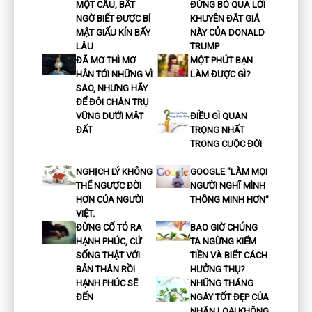
MỘT CÂU, BẤT
ĐỪNG BỎ QUA LỜI
NGỜ BIẾT ĐƯỢC BÍ
KHUYÊN ĐẮT GIÁ
MẬT GIẤU KÍN BẤY
NÀY CỦA DONALD
LÂU
TRUMP
ĐÃ MƠ THÌ MƠ
MỘT PHÚT BẠN
HẲN TỚI NHỮNG VÌ
LÀM ĐƯỢC GÌ?
SAO, NHƯNG HÃY
ĐỂ ĐÔI CHÂN TRỤ
VỮNG DƯỚI MẶT
ĐIỀU GÌ QUAN
ĐẤT
TRỌNG NHẤT
TRONG CUỘC ĐỜI
NGHỊCH LÝ KHÔNG
GOOGLE "LÀM MỌI
THỂ NGƯỢC ĐỜI
NGƯỜI NGHĨ MÌNH
HƠN CỦA NGƯỜI
THÔNG MINH HƠN"
VIỆT.
ĐỪNG CỐ TỎ RA
BAO GIỜ CHÚNG
HẠNH PHÚC, CỨ
TA NGỪNG KIẾM
SỐNG THẬT VỚI
TIỀN VÀ BIẾT CÁCH
BẢN THÂN RỒI
HƯỞNG THỤ?
HẠNH PHÚC SẼ
NHỮNG THÁNG
ĐẾN
NGÀY TỐT ĐẸP CỦA
NHÂN LOẠI KHÔNG