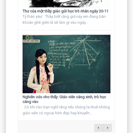
Thư của một thầy giáo gửi học trò nhân ngày 20-11
Tý thân yêu! Thầy biết rằng giờ này em đang băn
khoăn ghê gớm là sẽ làm gì vào ngày...
Nghiên cứu cho thấy: Giáo viên càng xinh, trò học
càng vào
Có khi nào bạn nghĩ rằng nếu chúng ta thuê những
giáo viên có ngoại hình đẹp hay khuyến...