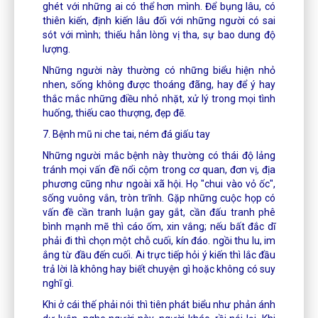
ghét với những ai có thể hơn mình. Để bụng lâu, có
thiên kiến, định kiến lâu đối với những người có sai
sót với mình; thiếu hẳn lòng vị tha, sự bao dung độ
lượng.
Những người này thường có những biểu hiện nhỏ
nhen, sống không được thoáng đãng, hay để ý hay
thắc mắc những điều nhỏ nhặt, xử lý trong mọi tình
huống, thiếu cao thượng, đẹp đẽ.
7. Bệnh mũ ni che tai, ném đá giấu tay
Những người mắc bệnh này thường có thái độ lảng
tránh mọi vấn đề nổi cộm trong cơ quan, đơn vị, địa
phương cũng như ngoài xã hội. Họ "chui vào vỏ ốc",
sống vuông vắn, tròn trĩnh. Gặp những cuộc họp có
vấn đề cần tranh luận gay gắt, cần đấu tranh phê
bình mạnh mẽ thì cáo ốm, xin vắng; nếu bất đắc dĩ
phải đi thì chọn một chỗ cuối, kín đáo. ngồi thu lu, im
ắng từ đầu đến cuối. Ai trực tiếp hỏi ý kiến thì lắc đầu
trả lời là không hay biết chuyện gì hoặc không có suy
nghĩ gì.
Khi ở cái thế phải nói thì tiên phát biểu như phản ánh