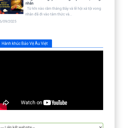
nhân
Từ khi nào rằm tháng Bảy và lễ hội xá tội vong
nhân đã đi vào tâm thức và...
6/09/2025
Hành khúc Bảo Vệ Âu Việt