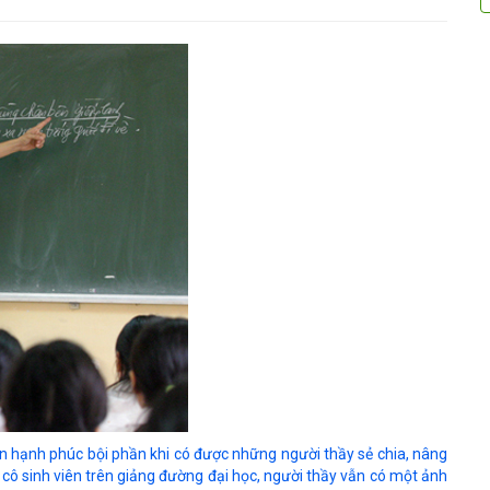
 hạnh phúc bội phần khi có được những người thầy sẻ chia, nâng
 cô sinh viên trên giảng đường đại học, người thầy vẫn có một ảnh