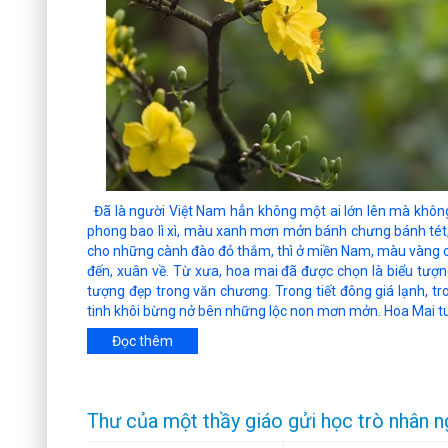
Đã là người Việt Nam hẳn không một ai lớn lên mà không 
phong bao lì xì, màu xanh mơn mởn bánh chưng bánh tét
cho những cành đào đỏ thắm, thì ở miền Nam, màu vàng chó
đến, xuân về. Từ xưa, hoa mai đã được chọn là biểu tượn
tượng đẹp trong văn chương. Trong tiết đông giá lạnh, tr
tinh khôi bừng nở bên những lộc non mơn mởn. Hoa Mai t
Đọc thêm
Thư của một thầy giáo gửi học trò nhân 