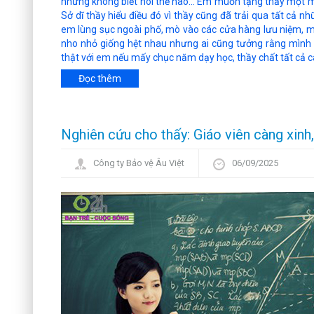
nhưng không biết nói thế nào... Em muốn tặng thầy một m
Sở dĩ thầy hiểu điều đó vì thầy cũng đã trải qua tất cả n
em lùng sục ngoài phố, mò vào các cửa hàng lưu niệm, m
nho nhỏ giống hệt nhau nhưng ai cũng tưởng rằng mình đ
thật với em nếu mấy chục năm dạy học, thầy chất tất cả c
Đọc thêm
Nghiên cứu cho thấy: Giáo viên càng xinh
Công ty Bảo vệ Âu Việt
06/09/2025