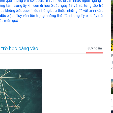
ón quà nhưng em có ít tiền... Bao nhiêu là cân nhắc ngổn ngang.
hững tâm trạng ấy khi còn đi học. Suốt ngày 19 và 20, từng tốp trẻ
ua không biết bao nhiêu những bưu thiếp, những đồ vật xinh xắn,
ặc biệt. Tuy vẫn tôn trọng những thứ đó, nhưng Tý ơi, thầy nói
ác món quà...
, trò học càng vào
Suy ngẫm
B
M
c
1