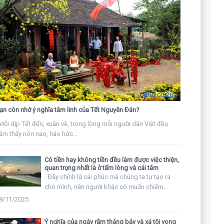
08/02/2026
ạn còn nhớ ý nghĩa tâm linh của Tết Nguyên Đán?
ỗi dịp Tết đến, xuân về, trong lòng mỗi người dân Việt đều
ảm thấy nôn nao, háo hức...
Có tiền hay không tiền đều làm được việc thiện,
quan trọng nhất là ở tấm lòng và cái tâm
Đây chính là cái phúc mà chúng ta tự tạo ra
cho mình, nên người khác có muốn chiếm...
8/11/2025
Ý nghĩa của ngày rằm tháng bảy và xá tội vong