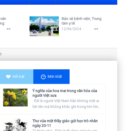
 văn
Bảo vệ bệnh viện, Trung
ởng
tâm y tế
>>
>>
12/06/2024
Nghiên cứu cho thấy: Giáo viên càng x
Nổi bật
Mới nhất
Ý nghĩa của hoa mai trong văn hóa của
người Việt xưa
Đã là người Việt Nam hẳn không một ai
lớn lên mà không khắc ghi trong tim hình
ảnh...
Thư của một thầy giáo gửi học trò nhân
ngày 20-11
Tý thân yêu! Thầy biết rằng giờ này em