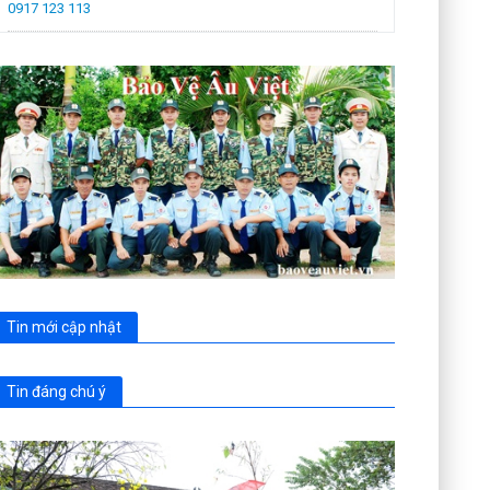
0917 123 113
Tin mới cập nhật
Tin đáng chú ý