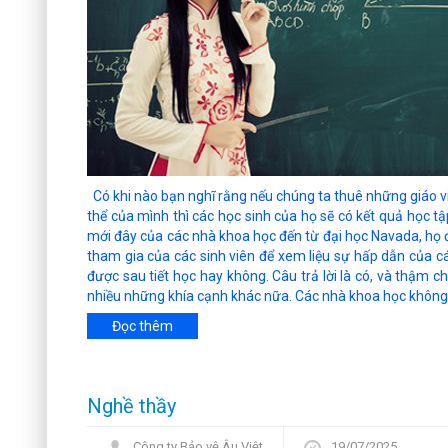
Có khi nào bạn nghĩ rằng nếu chúng ta thuê những giáo viê
thể của mình thì các học sinh của họ sẽ có kết quả học t
mới đây của các nhà khoa học đến từ đại học Navada, họ đ
tham gia của các sinh viên để xem liệu sự hấp dẫn của c
được sau tiết học hay không. Câu trả lời là có, và thậm 
nhiều những khía cạnh khác nữa. Các nhà khoa học không 
Đọc thêm
Nghề thầy
Công ty Bảo vệ Âu Việt
19/07/2025