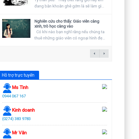
đang băn khoăn ghê gớm là sẽ làm gì
vào ngày...
Nghiên cứu cho thấy: Giáo viên càng
xinh, trò học càng vào
Có khi nào bạn nghĩ rằng nếu chúng ta
thuê những giáo viên có ngoại hình đẹp
hay khuyến...
Hỗ trợ trực tuyến
Ms Tình
0944 067 167
Kinh doanh
(0274) 383 9783
Mr Văn