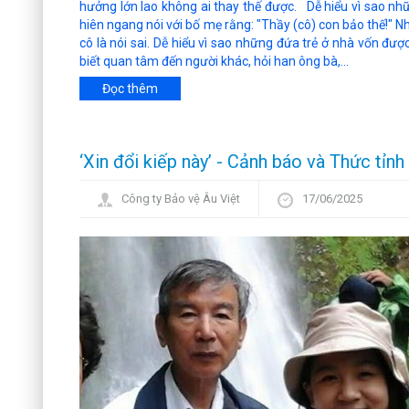
hưởng lớn lao không ai thay thế được. Dễ hiểu vì sao nhữn
hiên ngang nói với bố mẹ rằng: "Thầy (cô) con bảo thế!" N
cô là nói sai. Dễ hiểu vì sao những đứa trẻ ở nhà vốn được 
biết quan tâm đến người khác, hỏi han ông bà,...
Đọc thêm
‘Xin đổi kiếp này’ - Cảnh báo và Thức tỉnh
Công ty Bảo vệ Âu Việt
17/06/2025