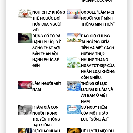
TRONG CUỘC ĐỜI
NGHỊCH LÝ KHÔNG
GOOGLE "LÀM MỌI
THỂ NGƯỢC ĐỜI
NGƯỜI NGHĨ MÌNH
HƠN CỦA NGƯỜI
THÔNG MINH HƠN"
VIỆT.
ĐỪNG CỐ TỎ RA
BAO GIỜ CHÚNG
HẠNH PHÚC, CỨ
TA NGỪNG KIẾM
SỐNG THẬT VỚI
TIỀN VÀ BIẾT CÁCH
BẢN THÂN RỒI
HƯỞNG THỤ?
HẠNH PHÚC SẼ
NHỮNG THÁNG
ĐẾN
NGÀY TỐT ĐẸP CỦA
NHÂN LOẠI KHÔNG
CÒN NHIỀU.
LÀM NGƯỜI VIỆT
THỐNG KÊ LỰC
NAM
LƯỢNG ĐI LÀM VÀ
ĂN BÁM Ở VIỆT
NAM
PHẨM GIÁ CON
SỰ NGUY HIỂM
NGƯỜI TRONG
CỦA MỘT TRÀO
TRUYỀN THÔNG
LƯU "SỐNG ẢO"
ĐẠI CHÚNG
SỰ KHÁC NHAU
HỆ LỤY TỪ VIỆC DU