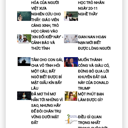
HÓA CỦA NGƯỜI
HỌC TRÒ NHÂN
VIỆT XƯA
NGÀY 20-11
NGHIÊN CỨU CHO
NGHỀ THẦY
THẤY: GIÁO VIÊN
CÀNG XINH, TRÒ
HỌC CÀNG VÀO
‘XIN ĐỔI KIẾP NÀY’ -
GIAN NAN HOẠN
CẢNH BÁO VÀ
NẠN MỚI BIẾT
THỨC TỈNH
ĐƯỢC LÒNG NGƯỜI
TẮM CHO CON GÁI,
MUỐN THÀNH
CHA VÔ TÌNH HỎI
CÔNG VÀ GIÀU CÓ,
MỘT CÂU, BẤT
ĐỪNG BỎ QUA LỜI
NGỜ BIẾT ĐƯỢC BÍ
KHUYÊN ĐẮT GIÁ
MẬT GIẤU KÍN BẤY
NÀY CỦA DONALD
LÂU
TRUMP
ĐÃ MƠ THÌ MƠ
MỘT PHÚT BẠN
HẲN TỚI NHỮNG VÌ
LÀM ĐƯỢC GÌ?
SAO, NHƯNG HÃY
ĐỂ ĐÔI CHÂN TRỤ
VỮNG DƯỚI MẶT
ĐIỀU GÌ QUAN
ĐẤT
TRỌNG NHẤT