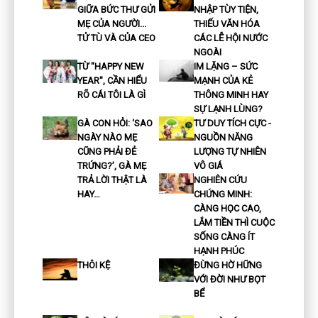
GIỮA BỨC THƯ GỬI
NHẬP TÙY TIỆN,
MẸ CỦA NGƯỜI...
THIẾU VĂN HÓA
TỬ TÙ VÀ CỦA CEO
CÁC LỄ HỘI NƯỚC
NGOÀI
TỪ "HAPPY NEW
IM LẶNG – SỨC
YEAR", CẦN HIỂU
MẠNH CỦA KẺ
RÕ CÁI TÔI LÀ GÌ
THÔNG MINH HAY
SỰ LẠNH LÙNG?
GÀ CON HỎI: ‘SAO
TƯ DUY TÍCH CỰC -
NGÀY NÀO MẸ
NGUỒN NĂNG
CŨNG PHẢI ĐẺ
LƯỢNG TỰ NHIÊN
TRỨNG?’, GÀ MẸ
VÔ GIÁ
TRẢ LỜI THẬT LÀ
NGHIÊN CỨU
HAY…
CHỨNG MINH:
CÀNG HỌC CAO,
LẮM TIỀN THÌ CUỘC
SỐNG CÀNG ÍT
HẠNH PHÚC
THÔI KỆ
ĐỪNG HỜ HỮNG
VỚI ĐỜI NHƯ BỌT
BỂ