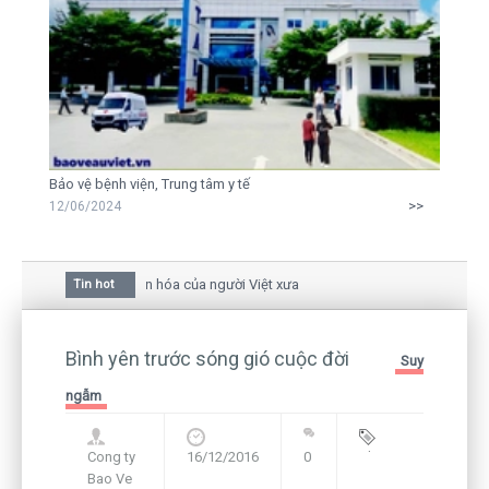
Bảo vệ bệnh viện, Trung tâm y tế
>>
12/06/2024
 hoa mai trong văn hóa của người Việt xưa
Tin hot
u giữa bức thư gửi mẹ của người... tử tù và của CEO
ẫn còn hiện hữu nên không thể sống lặng lẽ
Bình yên trước sóng gió cuộc đời
Suy
ngẫm
Cong ty
16/12/2016
0
Blog
,
Bao Ve
Framework