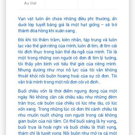
Au Viet
Vạn vật luôn ẩn chứa những điều phi thường, ẩn
dưới lớp tuyết băng giá là một hạt giống – sẽ trở
thành đóa hồng khi xuân sang…
Đôi khi tôi thâm trầm, kiên nhẫn, tập trung và luôn
lạc vào thế giới riêng của mình, luôn đi tìm, đi tìm cái
tôi đích thực trong bản thể đa ngã của mình. Tôi là
một trong những con người cô đơn đi tìm lý tưởng,
tôi thấy yên bình với tiểu thế giới của riêng mình.
Nhưng dường như mọi nỗ lực của tôi vẫn không
thoát khỏi nỗi buồn hoang hoải của sự cô đơn. Tôi
vẫn trải mình trong một nỗi đơn côi vô định…
Buổi chiều vốn là thời điểm ngưng đọng của một
ngày. Nó không cần cái chiều sâu như những đêm
trằn trọc, cái buồn của chiều có lúc nhẹ dịu, có lúc
xốn xang. Trong những lúc cô đơn thì cảnh chiều tà
như muốn nuốt chửng con người trong cái không
gian buồn của nội tâm. Có thể buổi sáng là hy vọng,
buổi trưa là hoài nghi và buổi chiều là thất vọng,
thậm chí là tuyệt vọng. Nỗi buồn như mở ra cả một