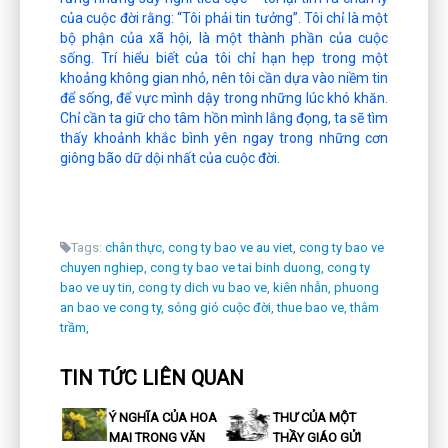
của cuộc đời rằng: “Tôi phải tin tưởng”. Tôi chỉ là một
bộ phận của xã hội, là một thành phần của cuộc
sống. Trí hiểu biết của tôi chỉ hạn hẹp trong một
khoảng không gian nhỏ, nên tôi cần dựa vào niềm tin
để sống, để vực mình dậy trong những lúc khó khăn.
Chỉ cần ta giữ cho tâm hồn mình lắng đọng, ta sẽ tìm
thấy khoảnh khắc bình yên ngay trong những cơn
giông bão dữ dội nhất của cuộc đời.
Tags:
chân thực,
cong ty bao ve au viet,
cong ty bao ve
chuyen nghiep,
cong ty bao ve tai binh duong,
cong ty
bao ve uy tin,
cong ty dich vu bao ve,
kiên nhẫn,
phuong
an bao ve cong ty,
sóng gió cuộc đời,
thue bao ve,
thâm
trầm,
TIN TỨC LIÊN QUAN
Ý NGHĨA CỦA HOA
THƯ CỦA MỘT
MAI TRONG VĂN
THẦY GIÁO GỬI