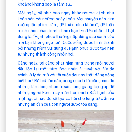
khoảng không bao la tâm sự…
Một ngày, sẽ như bao ngày khác nhưng cảnh như
khác hẳn với những ngày khác. Mọi chuyện nên dìm
xuống tận phím trầm, để thấy mình khác đi, để thấy
mình nhón chân bước chớm học lên điều nhẫn. Thật
đúng là: “Hạnh phúc thường nấp đằng sau cánh cửa
mà bạn không ngờ tới”. Cuộc sống được hình thành
bởi những niềm vui dung dị. Hạnh phúc được tạo nên
từ những thành công nhỏ nhoi.
Càng ngày, tôi càng phát hiện rằng trong mỗi người
đều tồn tại một tấm lòng nhân ái tuyệt vời. Và đó
chính là lý do mà với tôi cuộc đời này thật đáng sống
biết bao! Bất cứ lúc nào, xung quanh tôi cũng còn đó
những tấm lòng nhân ái sẵn sàng giang tay giúp đỡ
những người kém may mắn hơn mình. Bất hạnh của
một người nào đó sẽ tạo cơ hội cho lòng trắc ẩn và
những ân cần của con người được toả sáng.