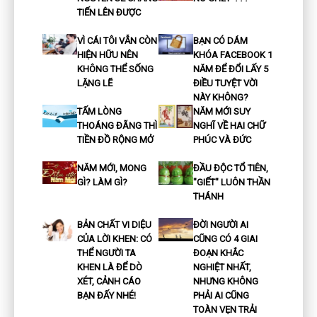
TIẾN LÊN ĐƯỢC
VÌ CÁI TÔI VẪN CÒN
BẠN CÓ DÁM
HIỆN HỮU NÊN
KHÓA FACEBOOK 1
KHÔNG THỂ SỐNG
NĂM ĐỂ ĐỔI LẤY 5
LẶNG LẼ
ĐIỀU TUYỆT VỜI
NÀY KHÔNG?
TẤM LÒNG
NĂM MỚI SUY
THOÁNG ĐÃNG THÌ
NGHĨ VỀ HAI CHỮ
TIỀN ĐỒ RỘNG MỞ
PHÚC VÀ ĐỨC
NĂM MỚI, MONG
ĐẦU ĐỘC TỔ TIÊN,
GÌ? LÀM GÌ?
"GIẾT" LUÔN THẦN
THÁNH
BẢN CHẤT VI DIỆU
ĐỜI NGƯỜI AI
CỦA LỜI KHEN: CÓ
CŨNG CÓ 4 GIAI
THỂ NGƯỜI TA
ĐOẠN KHẮC
KHEN LÀ ĐỂ DÒ
NGHIỆT NHẤT,
XÉT, CẢNH CÁO
NHƯNG KHÔNG
BẠN ĐẤY NHÉ!
PHẢI AI CŨNG
TOÀN VẸN TRẢI