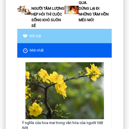
QUA.
NGƯỜI TÂM LƯỢNG
DỪNG LẠI ĐI
HẸP HÒI THÌ CUỘC
NHỮNG TÂM HỒN
SỐNG KHÓ SUÔN
MÉO MÓ!
SẺ
Nổi bật
Mới nhất
Ý nghĩa của hoa mai trong văn hóa của người Việt
xưa