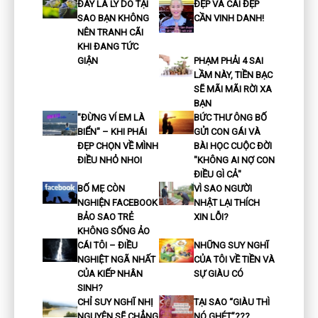
ĐÂY LÀ LÝ DO TẠI
ĐẸP VÀ CÁI ĐẸP
SAO BẠN KHÔNG
CẦN VINH DANH!
NÊN TRANH CÃI
KHI ĐANG TỨC
GIẬN
PHẠM PHẢI 4 SAI
LẦM NÀY, TIỀN BẠC
SẼ MÃI MÃI RỜI XA
BẠN
"ĐỪNG VÍ EM LÀ
BỨC THƯ ÔNG BỐ
BIỂN" – KHI PHÁI
GỬI CON GÁI VÀ
ĐẸP CHỌN VỀ MÌNH
BÀI HỌC CUỘC ĐỜI
ĐIỀU NHỎ NHOI
"KHÔNG AI NỢ CON
ĐIỀU GÌ CẢ"
BỐ MẸ CÒN
VÌ SAO NGƯỜI
NGHIỆN FACEBOOK
NHẬT LẠI THÍCH
BẢO SAO TRẺ
XIN LỖI?
KHÔNG SỐNG ẢO
CÁI TÔI – ĐIỀU
NHỮNG SUY NGHĨ
NGHIỆT NGÃ NHẤT
CỦA TÔI VỀ TIỀN VÀ
CỦA KIẾP NHÂN
SỰ GIÀU CÓ
SINH?
CHỈ SUY NGHĨ NHỊ
TẠI SAO “GIÀU THÌ
NGUYÊN SẼ CHẲNG
NÓ GHÉT”???