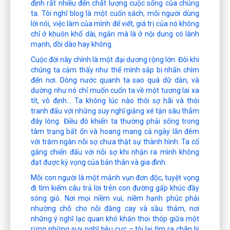
định rất nhiều đến chất lượng cuộc sống của chúng
ta. Tôi nghĩ blog là một cuốn sách, mỗi người dùng
lời nói, việc làm của mình để viết, giá trị của nó không
chỉ ở khuôn khổ dài, ngắn mà là ở nội dung có lành
mạnh, dồi dào hay không.
Cuộc đời này chính là một đại dương rộng lớn. Đôi khi
chúng ta cảm thấy như thể mình sắp bị nhấn chìm
đến nơi. Dòng nước quanh ta sao quá dữ dằn, và
dường như nó chỉ muốn cuốn ta về một tương lai xa
tít, vô định… Ta không lúc nào thôi sợ hãi và thôi
tranh đấu với những suy nghĩ giằng xé tận sâu thẳm
đáy lòng. Điều đó khiến ta thường phải sống trong
tâm trạng bất ổn và hoang mang cả ngày lẫn đêm
với trăm ngàn nỗi sợ chưa thật sự thành hình. Ta cố
gắng chiến đấu với nỗi sợ khi nhận ra mình không
đạt được kỳ vọng của bản thân và gia đình.
Mỗi con người là một mảnh vụn đơn độc, tuyệt vọng
đi tìm kiếm câu trả lời trên con đường gấp khúc đầy
sóng gió. Nơi mọi niềm vui, niềm hạnh phúc phải
nhường chỗ cho nỗi đắng cay và sầu thảm, nơi
những ý nghĩ lạc quan khó khăn thoi thóp giữa một
rừng những suy nghĩ tiêu cực – tôi lại tìm ra chân lý