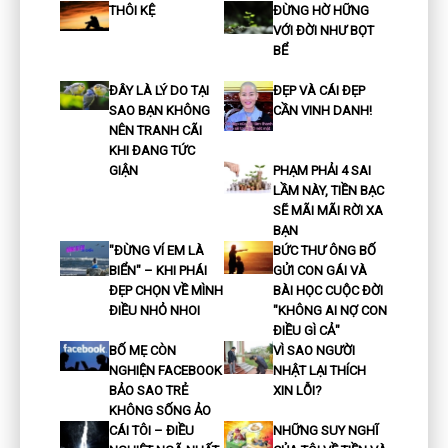
THÔI KỆ
ĐỪNG HỜ HỮNG
VỚI ĐỜI NHƯ BỌT
BỂ
ĐÂY LÀ LÝ DO TẠI
ĐẸP VÀ CÁI ĐẸP
SAO BẠN KHÔNG
CẦN VINH DANH!
NÊN TRANH CÃI
KHI ĐANG TỨC
GIẬN
PHẠM PHẢI 4 SAI
LẦM NÀY, TIỀN BẠC
SẼ MÃI MÃI RỜI XA
BẠN
"ĐỪNG VÍ EM LÀ
BỨC THƯ ÔNG BỐ
BIỂN" – KHI PHÁI
GỬI CON GÁI VÀ
ĐẸP CHỌN VỀ MÌNH
BÀI HỌC CUỘC ĐỜI
ĐIỀU NHỎ NHOI
"KHÔNG AI NỢ CON
ĐIỀU GÌ CẢ"
BỐ MẸ CÒN
VÌ SAO NGƯỜI
NGHIỆN FACEBOOK
NHẬT LẠI THÍCH
BẢO SAO TRẺ
XIN LỖI?
KHÔNG SỐNG ẢO
CÁI TÔI – ĐIỀU
NHỮNG SUY NGHĨ