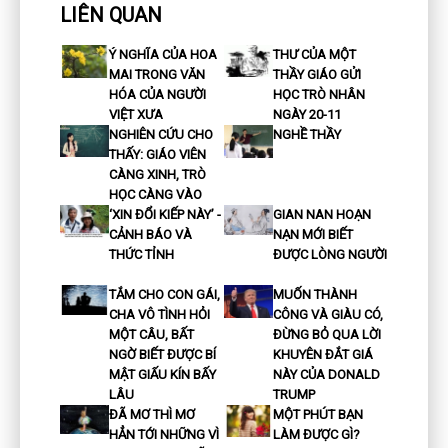
LIÊN QUAN
Ý NGHĨA CỦA HOA
THƯ CỦA MỘT
MAI TRONG VĂN
THẦY GIÁO GỬI
HÓA CỦA NGƯỜI
HỌC TRÒ NHÂN
VIỆT XƯA
NGÀY 20-11
NGHIÊN CỨU CHO
NGHỀ THẦY
THẤY: GIÁO VIÊN
CÀNG XINH, TRÒ
HỌC CÀNG VÀO
‘XIN ĐỔI KIẾP NÀY’ -
GIAN NAN HOẠN
CẢNH BÁO VÀ
NẠN MỚI BIẾT
THỨC TỈNH
ĐƯỢC LÒNG NGƯỜI
TẮM CHO CON GÁI,
MUỐN THÀNH
CHA VÔ TÌNH HỎI
CÔNG VÀ GIÀU CÓ,
MỘT CÂU, BẤT
ĐỪNG BỎ QUA LỜI
NGỜ BIẾT ĐƯỢC BÍ
KHUYÊN ĐẮT GIÁ
MẬT GIẤU KÍN BẤY
NÀY CỦA DONALD
LÂU
TRUMP
ĐÃ MƠ THÌ MƠ
MỘT PHÚT BẠN
HẲN TỚI NHỮNG VÌ
LÀM ĐƯỢC GÌ?