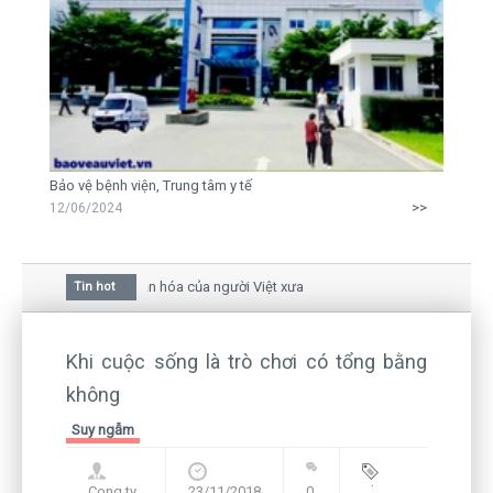
Bảo vệ bệnh viện, Trung tâm y tế
>>
12/06/2024
 hoa mai trong văn hóa của người Việt xưa
Tin hot
u giữa bức thư gửi mẹ của người... tử tù và của CEO
vẫn còn hiện hữu nên không thể sống lặng lẽ
Khi cuộc sống là trò chơi có tổng bằng
không
Suy ngẫm
Cong ty
23/11/2018
0
Blog
,