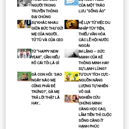
NGƯỜI TRONG
CỦA MỘT TRÀO
TRUYỀN THÔNG
LƯU "SỐNG ẢO"
ĐẠI CHÚNG
SỰ KHÁC NHAU
HỆ LỤY TỪ VIỆC DU
GIỮA BỨC THƯ GỬI
NHẬP TÙY TIỆN,
MẸ CỦA NGƯỜI...
THIẾU VĂN HÓA
TỬ TÙ VÀ CỦA CEO
CÁC LỄ HỘI NƯỚC
NGOÀI
TỪ "HAPPY NEW
IM LẶNG – SỨC
YEAR", CẦN HIỂU
MẠNH CỦA KẺ
RÕ CÁI TÔI LÀ GÌ
THÔNG MINH HAY
SỰ LẠNH LÙNG?
GÀ CON HỎI: ‘SAO
TƯ DUY TÍCH CỰC -
NGÀY NÀO MẸ
NGUỒN NĂNG
CŨNG PHẢI ĐẺ
LƯỢNG TỰ NHIÊN
TRỨNG?’, GÀ MẸ
VÔ GIÁ
TRẢ LỜI THẬT LÀ
NGHIÊN CỨU
HAY…
CHỨNG MINH:
CÀNG HỌC CAO,
LẮM TIỀN THÌ CUỘC
SỐNG CÀNG ÍT
HẠNH PHÚC