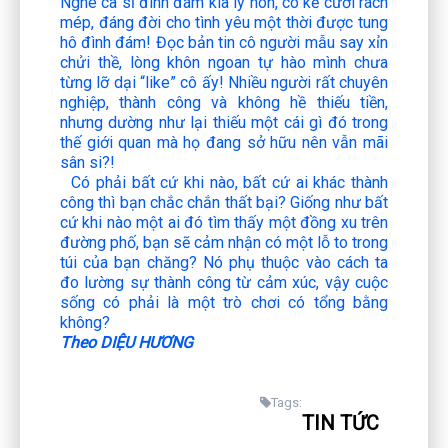
Nghe ca sĩ đình đám kia ly hôn, có kẻ cười rách
mép, đáng đời cho tình yêu một thời được tung
hô đình đám! Đọc bản tin cô người mẫu say xỉn
chửi thề, lòng khôn ngoan tự hào mình chưa
từng lỡ dại “like” cô ấy! Nhiều người rất chuyên
nghiệp, thành công và không hề thiếu tiền,
nhưng dường như lại thiếu một cái gì đó trong
thế giới quan mà họ đang sở hữu nên vẫn mãi
sân si?!
Có phải bất cứ khi nào, bất cứ ai khác thành
công thì bạn chắc chắn thất bại? Giống như bất
cứ khi nào một ai đó tìm thấy một đồng xu trên
đường phố, bạn sẽ cảm nhận có một lỗ to trong
túi của bạn chăng? Nó phụ thuộc vào cách ta
đo lường sự thành công từ cảm xúc, vậy cuộc
sống có phải là một trò chơi có tổng bằng
không?
Theo DIỆU HƯƠNG
Tags:
TIN TỨC