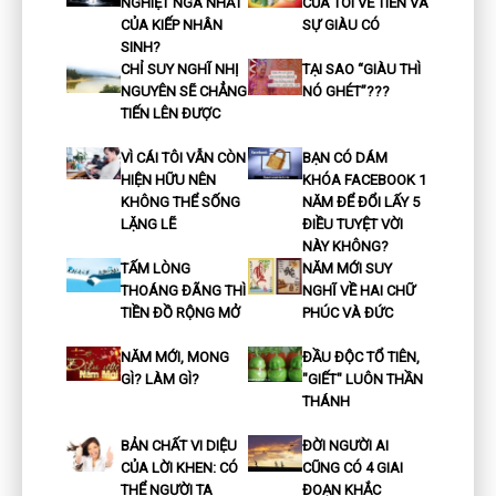
NGHIỆT NGÃ NHẤT
CỦA TÔI VỀ TIỀN VÀ
CỦA KIẾP NHÂN
SỰ GIÀU CÓ
SINH?
CHỈ SUY NGHĨ NHỊ
TẠI SAO “GIÀU THÌ
NGUYÊN SẼ CHẲNG
NÓ GHÉT”???
TIẾN LÊN ĐƯỢC
VÌ CÁI TÔI VẪN CÒN
BẠN CÓ DÁM
HIỆN HỮU NÊN
KHÓA FACEBOOK 1
KHÔNG THỂ SỐNG
NĂM ĐỂ ĐỔI LẤY 5
LẶNG LẼ
ĐIỀU TUYỆT VỜI
NÀY KHÔNG?
TẤM LÒNG
NĂM MỚI SUY
THOÁNG ĐÃNG THÌ
NGHĨ VỀ HAI CHỮ
TIỀN ĐỒ RỘNG MỞ
PHÚC VÀ ĐỨC
NĂM MỚI, MONG
ĐẦU ĐỘC TỔ TIÊN,
GÌ? LÀM GÌ?
"GIẾT" LUÔN THẦN
THÁNH
BẢN CHẤT VI DIỆU
ĐỜI NGƯỜI AI
CỦA LỜI KHEN: CÓ
CŨNG CÓ 4 GIAI
THỂ NGƯỜI TA
ĐOẠN KHẮC