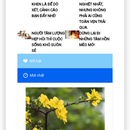
KHEN LÀ ĐỂ DÒ
NGHIỆT NHẤT,
XÉT, CẢNH CÁO
NHƯNG KHÔNG
BẠN ĐẤY NHÉ!
PHẢI AI CŨNG
TOÀN VẸN TRẢI
QUA.
NGƯỜI TÂM LƯỢNG
DỪNG LẠI ĐI
HẸP HÒI THÌ CUỘC
NHỮNG TÂM HỒN
SỐNG KHÓ SUÔN
MÉO MÓ!
SẺ
Nổi bật
Mới nhất