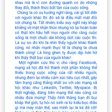
nhau mà là vì con đường quanh co do những
thay đổi, thách thức bất tận của cuộc sống.
Chúng ta có xu hướng nghĩ rằng, cái gì tốt đến
với người khác thì đó sẽ là điều mất mát đối
với chúng ta. Tất nhiên, kiểu suy nghĩ này khập
khiễng về mặt nhận thức nhưng nó lại hoàn toàn
có thật khi hầu hết mọi người cho rằng cuộc
sống là một chuỗi dài không dứt các cuộc thi.
Là sự so đo khi ta nhìn thấy người khác thành
công, nó nhấn mạnh thực tế là chúng ta chưa
thành công! Là lòng ghen tỵ được dịp hớn hở
khi thấy thất bại của người khác!
Một nghiên cứu thú vị cho rằng Facebook,
mạng xã hội đã trở thành một phần không thể
thiếu trong cuộc sống của rất nhiều người,
nhưng đem lại nhiều cảm xúc tiêu cực nhất, gây
tâm trạng căng thẳng nhất so với các mạng xã
hội khác như LinkedIn, Twitter, Myspace. Bị
thất nghiệp, đăng trên mạng thế nào cũng có
nhiều đứa mừng! Thấy hình thằng bạn đi bụi
khắp thế giới, tự hỏi nó sinh ra từ kiểu bọc điều
gì mà may mắn thế, sao mình lại là kẻ đẻ rớt!