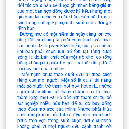
đối tác chưa hẳn sẽ được ghi nhận bằng giá trị
của một bản hợp đồng được ký kết, nhưng một
giờ bạn dành cho con cái, chắc chắn sẽ được in
sâu trong những kỷ niệm đi suốt cuộc đời gia
đình bạn.
Dường như có một niềm tin ngày càng lớn cho
rằng tất cả chúng ta phải cạnh tranh với nhau
cho nguồn tài nguyên khan hiếm, cũng có những
khi bạn phải chọn lựa để tồn tại, rằng cuộc
sống là do bản chất của một trò chơi có tổng
bằng không chi phối, bỏ qua sự thật rằng đó là
chỉ quy luật của tự nhiên.
Mỗi hạnh phúc theo đuổi đều đi theo cách
riêng của mỗi người. Một số là ca sĩ tài năng,
một số muốn trở thành hot boy, hot girl… những
người khác chọn trở thành những nhà từ thiện
thầm lặng, một vài kẻ bản lĩnh thậm chí từ bỏ
sự nghiệp nhiều hứa hẹn để tự do bay bổng
theo đuổi mơ ước của mình. Nhưng phải thừa
nhận rằng không hẳn tất cả đều cảm nhận hạnh
phúc trọn vẹn trong suốt cuộc đời của mình,
không phải vì mọi người đều cạnh tranh với