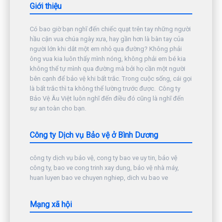
Giới thiệu
Có bao giờ bạn nghĩ đến chiếc quạt trên tay những người
hầu cận vua chúa ngày xưa, hay gần hơn là bàn tay của
người lớn khi dắt một em nhỏ qua đường? Không phải
ông vua kia luôn thấy mình nóng, không phải em bé kia
không thể tự mình qua đường mà bởi họ cần một người
bên cạnh để bảo vệ khi bất trắc. Trong cuộc sống, cái gọi
là bất trắc thì ta không thể lường trước được. Công ty
Bảo Vệ Âu Việt luôn nghĩ đến điều đó cũng là nghĩ đến
sự an toàn cho bạn.
Công ty Dịch vụ Bảo vệ ở Bình Dương
công ty dịch vụ bảo vệ, cong ty bao ve uy tin, bảo vệ
công ty, bao ve cong trinh xay dung, bảo vệ nhà máy,
huan luyen bao ve chuyen nghiep, dich vu bao ve
Mạng xã hội