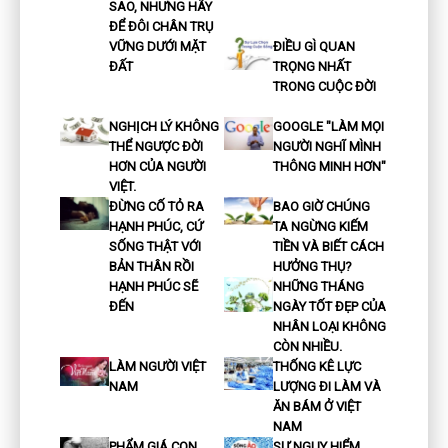
SAO, NHƯNG HÃY
ĐỂ ĐÔI CHÂN TRỤ
VỮNG DƯỚI MẶT
ĐIỀU GÌ QUAN
ĐẤT
TRỌNG NHẤT
TRONG CUỘC ĐỜI
NGHỊCH LÝ KHÔNG
GOOGLE "LÀM MỌI
THỂ NGƯỢC ĐỜI
NGƯỜI NGHĨ MÌNH
HƠN CỦA NGƯỜI
THÔNG MINH HƠN"
VIỆT.
ĐỪNG CỐ TỎ RA
BAO GIỜ CHÚNG
HẠNH PHÚC, CỨ
TA NGỪNG KIẾM
SỐNG THẬT VỚI
TIỀN VÀ BIẾT CÁCH
BẢN THÂN RỒI
HƯỞNG THỤ?
HẠNH PHÚC SẼ
NHỮNG THÁNG
ĐẾN
NGÀY TỐT ĐẸP CỦA
NHÂN LOẠI KHÔNG
CÒN NHIỀU.
LÀM NGƯỜI VIỆT
THỐNG KÊ LỰC
NAM
LƯỢNG ĐI LÀM VÀ
ĂN BÁM Ở VIỆT
NAM
PHẨM GIÁ CON
SỰ NGUY HIỂM