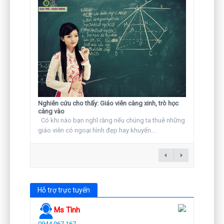
Nghiên cứu cho thấy: Giáo viên càng xinh, trò học
càng vào
Có khi nào bạn nghĩ rằng nếu chúng ta thuê những
giáo viên có ngoại hình đẹp hay khuyến...
Hỗ trợ trực tuyến
Ms Tình
0944 067 167