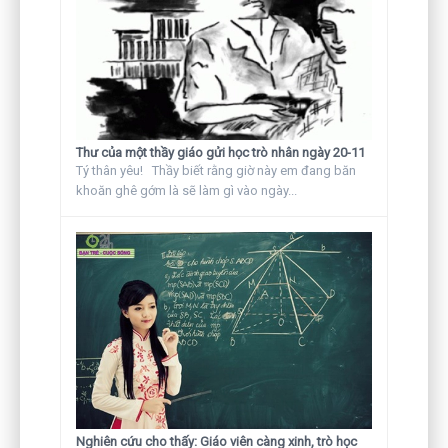
Thư của một thầy giáo gửi học trò nhân ngày 20-11
Tý thân yêu! Thầy biết rằng giờ này em đang băn
khoăn ghê gớm là sẽ làm gì vào ngày...
Nghiên cứu cho thấy: Giáo viên càng xinh, trò học