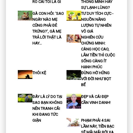
RÕ CÁI TÔI LÀ GÌ
THÔNG MINH HAY
SỰ LẠNH LÙNG?
GÀ CON HỎI: ‘SAO
TƯ DUY TÍCH CỰC -
NGÀY NÀO MẸ
NGUỒN NĂNG
CŨNG PHẢI ĐẺ
LƯỢNG TỰ NHIÊN
TRỨNG?’, GÀ MẸ
VÔ GIÁ
TRẢ LỜI THẬT LÀ
NGHIÊN CỨU
HAY…
CHỨNG MINH:
CÀNG HỌC CAO,
LẮM TIỀN THÌ CUỘC
SỐNG CÀNG ÍT
HẠNH PHÚC
THÔI KỆ
ĐỪNG HỜ HỮNG
VỚI ĐỜI NHƯ BỌT
BỂ
ĐÂY LÀ LÝ DO TẠI
ĐẸP VÀ CÁI ĐẸP
SAO BẠN KHÔNG
CẦN VINH DANH!
NÊN TRANH CÃI
KHI ĐANG TỨC
GIẬN
PHẠM PHẢI 4 SAI
LẦM NÀY, TIỀN BẠC
SẼ MÃI MÃI RỜI XA