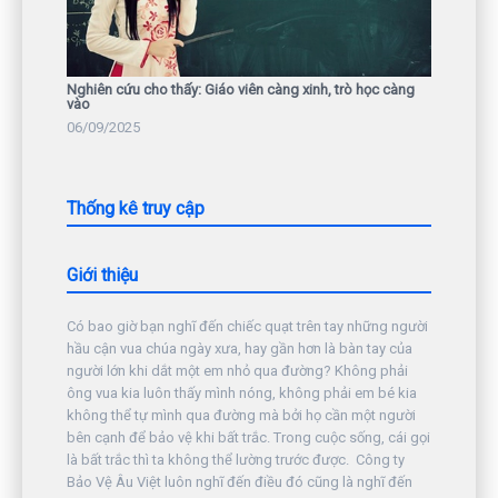
Nghiên cứu cho thấy: Giáo viên càng xinh, trò học càng
vào
06/09/2025
Thống kê truy cập
Giới thiệu
Có bao giờ bạn nghĩ đến chiếc quạt trên tay những người
hầu cận vua chúa ngày xưa, hay gần hơn là bàn tay của
người lớn khi dắt một em nhỏ qua đường? Không phải
ông vua kia luôn thấy mình nóng, không phải em bé kia
không thể tự mình qua đường mà bởi họ cần một người
bên cạnh để bảo vệ khi bất trắc. Trong cuộc sống, cái gọi
là bất trắc thì ta không thể lường trước được. Công ty
Bảo Vệ Âu Việt luôn nghĩ đến điều đó cũng là nghĩ đến