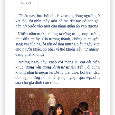
Au Viet
Chiều nay, bực bội nhích xe trong dòng người giờ
kẹt tắc, tôi nhìn thấy một bà mẹ dắt tay cô con gái
hớn hở bước vào một cửa hàng quần áo ven đường.
Nhiều năm trước, chúng ta cũng từng sung sướng
như đứa trẻ ấy. Giờ trưởng thành, chúng ta chuyển
sang vai của người lớn để làm những điều ngày xưa
cho người khác, có phải vì thế khiến Tết “tự nhiên”
đáng ghét không?
Những ngày này, khắp cõi mạng lại oai oái điệp
khúc:
đang yên đang lành tự nhiên Tết
. Tôi cũng
không phải là ngoại lệ. Dễ lý giải thôi, bởi trên đầu
dồn dập những nỗi lo: lễ lạt nội ngoại, quà sếp, sắm
sửa cho gia đình con cái...