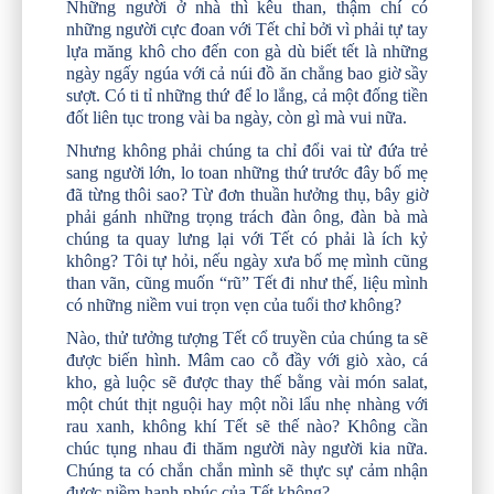
Những người ở nhà thì kêu than, thậm chí có
những người cực đoan với Tết chỉ bởi vì phải tự tay
lựa măng khô cho đến con gà dù biết tết là những
ngày ngấy ngúa với cả núi đồ ăn chẳng bao giờ sầy
sượt. Có ti tỉ những thứ để lo lắng, cả một đống tiền
đốt liên tục trong vài ba ngày, còn gì mà vui nữa.
Nhưng không phải chúng ta chỉ đổi vai từ đứa trẻ
sang người lớn, lo toan những thứ trước đây bố mẹ
đã từng thôi sao? Từ đơn thuần hưởng thụ, bây giờ
phải gánh những trọng trách đàn ông, đàn bà mà
chúng ta quay lưng lại với Tết có phải là ích kỷ
không? Tôi tự hỏi, nếu ngày xưa bố mẹ mình cũng
than vãn, cũng muốn “rũ” Tết đi như thế, liệu mình
có những niềm vui trọn vẹn của tuổi thơ không?
Nào, thử tưởng tượng Tết cổ truyền của chúng ta sẽ
được biến hình. Mâm cao cỗ đầy với giò xào, cá
kho, gà luộc sẽ được thay thế bằng vài món salat,
một chút thịt nguội hay một nồi lẩu nhẹ nhàng với
rau xanh, không khí Tết sẽ thế nào? Không cần
chúc tụng nhau đi thăm người này người kia nữa.
Chúng ta có chắn chắn mình sẽ thực sự cảm nhận
được niềm hạnh phúc của Tết không?