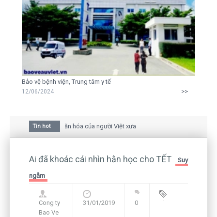
Bảo vệ bệnh viện, Trung tâm y tế
>>
12/06/2024
a hoa mai trong văn hóa của người Việt xưa
Tin hot
au giữa bức thư gửi mẹ của người... tử tù và của CEO
 vẫn còn hiện hữu nên không thể sống lặng lẽ
Ai đã khoác cái nhìn hằn học cho TẾT
Suy
ngẫm
Cong ty
31/01/2019
0
Blog
,
Bao Ve
Framework