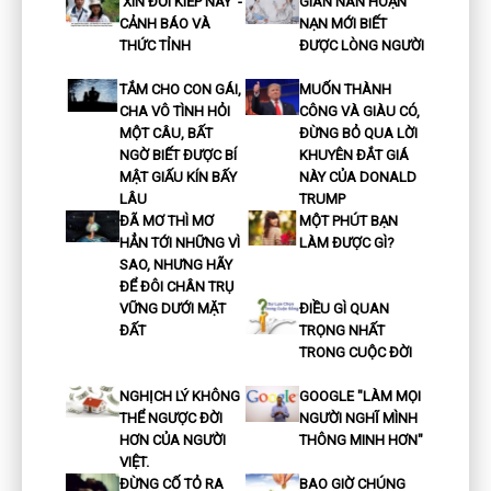
‘XIN ĐỔI KIẾP NÀY’ -
GIAN NAN HOẠN
CẢNH BÁO VÀ
NẠN MỚI BIẾT
THỨC TỈNH
ĐƯỢC LÒNG NGƯỜI
TẮM CHO CON GÁI,
MUỐN THÀNH
CHA VÔ TÌNH HỎI
CÔNG VÀ GIÀU CÓ,
MỘT CÂU, BẤT
ĐỪNG BỎ QUA LỜI
NGỜ BIẾT ĐƯỢC BÍ
KHUYÊN ĐẮT GIÁ
MẬT GIẤU KÍN BẤY
NÀY CỦA DONALD
LÂU
TRUMP
ĐÃ MƠ THÌ MƠ
MỘT PHÚT BẠN
HẲN TỚI NHỮNG VÌ
LÀM ĐƯỢC GÌ?
SAO, NHƯNG HÃY
ĐỂ ĐÔI CHÂN TRỤ
VỮNG DƯỚI MẶT
ĐIỀU GÌ QUAN
ĐẤT
TRỌNG NHẤT
TRONG CUỘC ĐỜI
NGHỊCH LÝ KHÔNG
GOOGLE "LÀM MỌI
THỂ NGƯỢC ĐỜI
NGƯỜI NGHĨ MÌNH
HƠN CỦA NGƯỜI
THÔNG MINH HƠN"
VIỆT.
ĐỪNG CỐ TỎ RA
BAO GIỜ CHÚNG