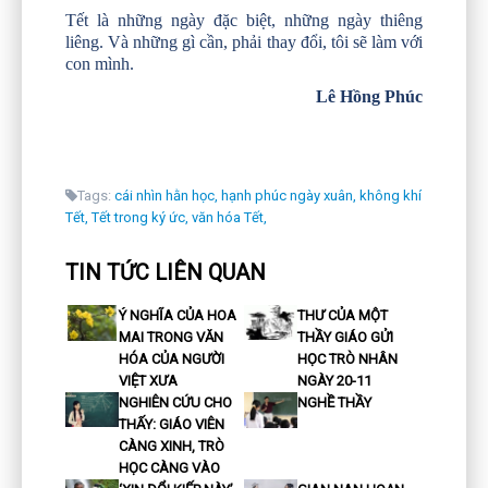
Tết là những ngày đặc biệt, những ngày thiêng
liêng. Và những gì cần, phải thay đổi, tôi sẽ làm với
con mình.
Lê Hồng Phúc
Tags:
cái nhìn hằn học,
hạnh phúc ngày xuân,
không khí
Tết,
Tết trong ký ức,
văn hóa Tết,
TIN TỨC LIÊN QUAN
Ý NGHĨA CỦA HOA
THƯ CỦA MỘT
MAI TRONG VĂN
THẦY GIÁO GỬI
HÓA CỦA NGƯỜI
HỌC TRÒ NHÂN
VIỆT XƯA
NGÀY 20-11
NGHIÊN CỨU CHO
NGHỀ THẦY
THẤY: GIÁO VIÊN
CÀNG XINH, TRÒ
HỌC CÀNG VÀO