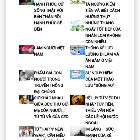
HẠNH PHÚC, CỨ
TA NGỪNG KIẾM
SỐNG THẬT VỚI
TIỀN VÀ BIẾT CÁCH
BẢN THÂN RỒI
HƯỞNG THỤ?
HẠNH PHÚC SẼ
NHỮNG THÁNG
ĐẾN
NGÀY TỐT ĐẸP CỦA
NHÂN LOẠI KHÔNG
CÒN NHIỀU.
LÀM NGƯỜI VIỆT
THỐNG KÊ LỰC
NAM
LƯỢNG ĐI LÀM VÀ
ĂN BÁM Ở VIỆT
NAM
PHẨM GIÁ CON
SỰ NGUY HIỂM
NGƯỜI TRONG
CỦA MỘT TRÀO
TRUYỀN THÔNG
LƯU "SỐNG ẢO"
ĐẠI CHÚNG
SỰ KHÁC NHAU
HỆ LỤY TỪ VIỆC DU
GIỮA BỨC THƯ GỬI
NHẬP TÙY TIỆN,
MẸ CỦA NGƯỜI...
THIẾU VĂN HÓA
TỬ TÙ VÀ CỦA CEO
CÁC LỄ HỘI NƯỚC
NGOÀI
TỪ "HAPPY NEW
IM LẶNG – SỨC
YEAR", CẦN HIỂU
MẠNH CỦA KẺ