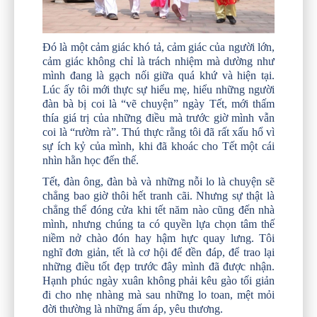
Đó là một cảm giác khó tả, cảm giác của người lớn,
cảm giác không chỉ là trách nhiệm mà dường như
mình đang là gạch nối giữa quá khứ và hiện tại.
Lúc ấy tôi mới thực sự hiểu mẹ, hiểu những người
đàn bà bị coi là “vẽ chuyện” ngày Tết, mới thấm
thía giá trị của những điều mà trước giờ mình vẫn
coi là “rườm rà”. Thú thực rằng tôi đã rất xấu hổ vì
sự ích kỷ của mình, khi đã khoác cho Tết một cái
nhìn hằn học đến thế.
Tết, đàn ông, đàn bà và những nỗi lo là chuyện sẽ
chẳng bao giờ thôi hết tranh cãi. Nhưng sự thật là
chẳng thể đóng cửa khi tết năm nào cũng đến nhà
mình, nhưng chúng ta có quyền lựa chọn tâm thế
niềm nở chào đón hay hậm hực quay lưng. Tôi
nghĩ đơn giản, tết là cơ hội để đền đáp, để trao lại
những điều tốt đẹp trước đây mình đã được nhận.
Hạnh phúc ngày xuân không phải kêu gào tối giản
đi cho nhẹ nhàng mà sau những lo toan, mệt mỏi
đời thường là những ấm áp, yêu thương.