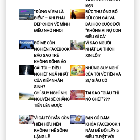
BẠN
"ĐỪNG VÍ EM LÀ
BỨC THƯ ÔNG BỐ
BIỂN" – KHI PHÁI
GỬI CON GÁI VÀ
ĐẸP CHỌN VỀ MÌNH
BÀI HỌC CUỘC ĐỜI
ĐIỀU NHỎ NHOI
"KHÔNG AI NỢ CON
ĐIỀU GÌ CẢ"
BỐ MẸ CÒN
VÌ SAO NGƯỜI
NGHIỆN FACEBOOK
NHẬT LẠI THÍCH
BẢO SAO TRẺ
XIN LỖI?
KHÔNG SỐNG ẢO
CÁI TÔI – ĐIỀU
NHỮNG SUY NGHĨ
NGHIỆT NGÃ NHẤT
CỦA TÔI VỀ TIỀN VÀ
CỦA KIẾP NHÂN
SỰ GIÀU CÓ
SINH?
CHỈ SUY NGHĨ NHỊ
TẠI SAO “GIÀU THÌ
NGUYÊN SẼ CHẲNG
NÓ GHÉT”???
TIẾN LÊN ĐƯỢC
VÌ CÁI TÔI VẪN CÒN
BẠN CÓ DÁM
HIỆN HỮU NÊN
KHÓA FACEBOOK 1
KHÔNG THỂ SỐNG
NĂM ĐỂ ĐỔI LẤY 5
LẶNG LẼ
ĐIỀU TUYỆT VỜI