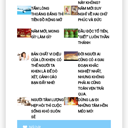
NÀY KHÔNG?
TẤM LÒNG
NĂM MỚI SUY
THOÁNG ĐÃNG THÌ
NGHĨ VỀ HAI CHỮ
TIỀN ĐỒ RỘNG MỞ
PHÚC VÀ ĐỨC
NĂM MỚI, MONG
ĐẦU ĐỘC TỔ TIÊN,
GÌ? LÀM GÌ?
"GIẾT" LUÔN THẦN
THÁNH
BẢN CHẤT VI DIỆU
ĐỜI NGƯỜI AI
CỦA LỜI KHEN: CÓ
CŨNG CÓ 4 GIAI
THỂ NGƯỜI TA
ĐOẠN KHẮC
KHEN LÀ ĐỂ DÒ
NGHIỆT NHẤT,
XÉT, CẢNH CÁO
NHƯNG KHÔNG
BẠN ĐẤY NHÉ!
PHẢI AI CŨNG
TOÀN VẸN TRẢI
QUA.
NGƯỜI TÂM LƯỢNG
DỪNG LẠI ĐI
HẸP HÒI THÌ CUỘC
NHỮNG TÂM HỒN
SỐNG KHÓ SUÔN
MÉO MÓ!
SẺ
Nổi bật