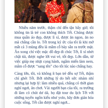
Nhiều năm trước, thậm chí đến tận bây giờ, tôi
không tin là trẻ con không thích Tết. Chúng được
mua quần áo đẹp, được lì xì, được ăn ngon, ăn no
mà chẳng cần lo. Tết trong ký ức của tôi là khi mở
mắt cả 3 mùng đều là mâm cỗ bày sẵn ra trước mặt.
Ăn xong chỉ việc mặc đồ đẹp đi chúc Tết, lì xì nhét
chật túi, được nghe lời vui vẻ, tốt đẹp. Lớn dần, từ
việc giúp mẹ nhặt cọng hành, ngâm miến làm nem,
mâm cỗ được “sang tên” cho tôi lúc nào chẳng hay.
Càng lớn, tôi, và không ít bạn trẻ đều sợ Tết, thậm
chí ghét Tết. Bởi những lý do hết sức nhảm nhí
nhưng lại hợp lý: làm nhiều quá, chẳng có thời gian
nghỉ ngơi, ăn chơi. Vài người bạn của tôi, ra trường
đi làm có chút dư dả, họ đặt tour du lịch Tết với
những tuyên ngôn kiểu như yolo, hãy đơn giản hóa
cuộc sống, Tết cần được nghỉ ngơi...