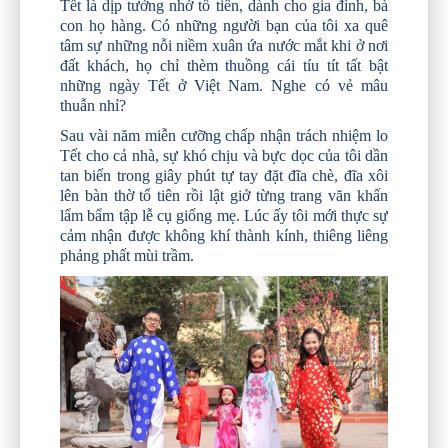
Tết là dịp tưởng nhớ tổ tiên, dành cho gia đình, bà
con họ hàng. Có những người bạn của tôi xa quê
tâm sự những nỗi niềm xuân ứa nước mắt khi ở nơi
đất khách, họ chỉ thèm thuồng cái tíu tít tất bật
những ngày Tết ở Việt Nam. Nghe có vẻ mâu
thuẫn nhỉ?
Sau vài năm miễn cưỡng chấp nhận trách nhiệm lo
Tết cho cả nhà, sự khó chịu và bực dọc của tôi dần
tan biến trong giây phút tự tay đặt đĩa chè, đĩa xôi
lên bàn thờ tổ tiên rồi lật giở từng trang văn khấn
lẩm bẩm tập lễ cụ giống mẹ. Lúc ấy tôi mới thực sự
cảm nhận được không khí thành kính, thiêng liêng
phảng phất mùi trầm.