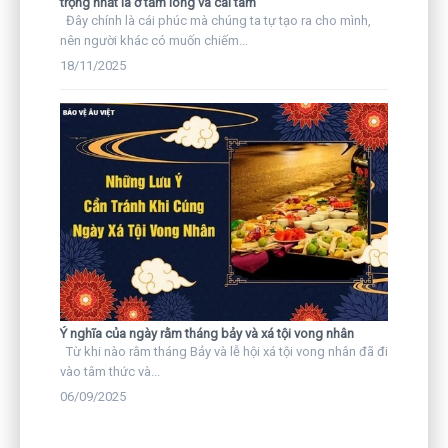
trọng nhất là ở tấm lòng và cái tâm
Đây chính là cái phúc mà chúng ta tự tạo ra cho mình,
nên người khác có muốn chiếm...
18/11/2025
Ý nghĩa của ngày rằm tháng bảy và xá tội vong nhân
Từ khi nào rằm tháng Bảy và lễ hội xá tội vong nhân đã đi
vào tâm thức và...
06/09/2025