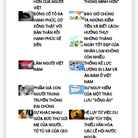
HƠN CỦA NGƯỜI
THÔNG MINH HƠN"
VIỆT.
ĐỪNG CỐ TỎ RA
BAO GIỜ CHÚNG
HẠNH PHÚC, CỨ
TA NGỪNG KIẾM
SỐNG THẬT VỚI
TIỀN VÀ BIẾT CÁCH
BẢN THÂN RỒI
HƯỞNG THỤ?
HẠNH PHÚC SẼ
NHỮNG THÁNG
ĐẾN
NGÀY TỐT ĐẸP CỦA
NHÂN LOẠI KHÔNG
CÒN NHIỀU.
LÀM NGƯỜI VIỆT
THỐNG KÊ LỰC
NAM
LƯỢNG ĐI LÀM VÀ
ĂN BÁM Ở VIỆT
NAM
PHẨM GIÁ CON
SỰ NGUY HIỂM
NGƯỜI TRONG
CỦA MỘT TRÀO
TRUYỀN THÔNG
LƯU "SỐNG ẢO"
ĐẠI CHÚNG
SỰ KHÁC NHAU
HỆ LỤY TỪ VIỆC DU
GIỮA BỨC THƯ GỬI
NHẬP TÙY TIỆN,
MẸ CỦA NGƯỜI...
THIẾU VĂN HÓA
TỬ TÙ VÀ CỦA CEO
CÁC LỄ HỘI NƯỚC
NGOÀI