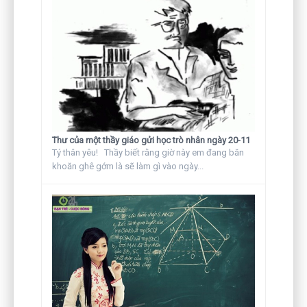
Thư của một thầy giáo gửi học trò nhân ngày 20-11
Tý thân yêu! Thầy biết rằng giờ này em đang băn
khoăn ghê gớm là sẽ làm gì vào ngày...