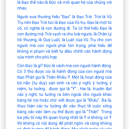
là Đạo thế nào là Đức và mối quan hệ của chúng với
nhau.
Người xưa thường hiểu “Đạo” là Đạo Trời. Trời là Vũ
Trụ nên Đạo Trời tức là Đạo của Vũ trụ. Đạo là một từ
cổ, có nghĩa là con đường đi. Ta có thể hiểu Đạo là
con đường mà Trời vạch ra cho loài người, là Chân Lý
tối thượng, là Quy Luật, là Luật của Vũ Trụ cho con
người mà con người phải tôn trọng, phải hiểu để
không vi phạm và biết tự điều chỉnh các hành động
của mình cho phù hợp.
Còn Đức là gì? Đức là cách mà con người hành động.
Có 3 thứ được coi là hành động của con người mà
Đạo Phật gọi là Thân-Khẩu-Ý. Một là, hoạt động của
bộ não (tư duy) sản sinh ra các ý nghĩ, ý tưởng, ý
niệm, tư tưởng… được gọi là “Ý” ; Hai là, truyền đạt
các ý nghĩ, tư tưởng ra bên ngoài cho người khác
bằng lời nói hoặc chữ viết được gọi là “Khẩu”. Ba là,
thực hiện các tư tưởng đó vào thực tế cuộc sống
bằng các việc làm cụ thể được gọi là “Thân”. Trong
ba yếu tố này thì quan trọng nhất là Ý vì không có Ý
thì không có nội dung để phát ngôn và cũng không
có định hướng để hành động. Mọi phát ngôn và việc