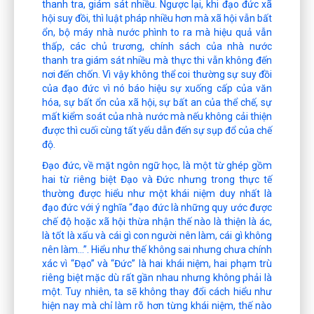
thanh tra, giám sát nhiều. Ngược lại, khi đạo đức xã
hội suy đồi, thì luật pháp nhiều hơn mà xã hội vẫn bất
ổn, bộ máy nhà nước phình to ra mà hiệu quả vẫn
thấp, các chủ trương, chính sách của nhà nước
thanh tra giám sát nhiều mà thực thi vẫn không đến
nơi đến chốn. Vì vậy không thể coi thường sự suy đồi
của đạo đức vì nó báo hiệu sự xuống cấp của văn
hóa, sự bất ổn của xã hội, sự bất an của thể chế, sự
mất kiểm soát của nhà nước mà nếu không cải thiện
được thì cuối cùng tất yếu dẫn đến sự sụp đổ của chế
độ.
Đạo đức, về mặt ngôn ngữ học, là một từ ghép gồm
hai từ riêng biệt Đạo và Đức nhưng trong thực tế
thường được hiểu như một khái niệm duy nhất là
đạo đức với ý nghĩa “đạo đức là những quy ước được
chế độ hoặc xã hội thừa nhận thế nào là thiện là ác,
là tốt là xấu và cái gì con người nên làm, cái gì không
nên làm…”. Hiểu như thế không sai nhưng chưa chính
xác vì “Đạo” và “Đức” là hai khái niệm, hai phạm trù
riêng biệt mặc dù rất gần nhau nhưng không phải là
một. Tuy nhiên, ta sẽ không thay đổi cách hiểu như
hiện nay mà chỉ làm rõ hơn từng khái niệm, thế nào