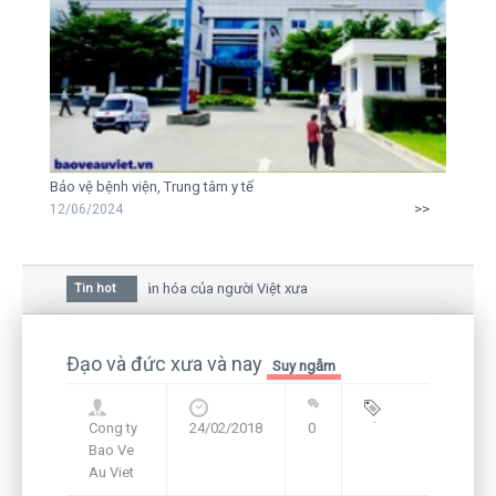
Bảo vệ bệnh viện, Trung tâm y tế
>>
12/06/2024
a hoa mai trong văn hóa của người Việt xưa
Tin hot
au giữa bức thư gửi mẹ của người... tử tù và của CEO
vẫn còn hiện hữu nên không thể sống lặng lẽ
Đạo và đức xưa và nay
Suy ngẫm
Cong ty
24/02/2018
0
Blog
,
Bao Ve
Framework
Au Viet