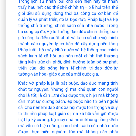
Trong lịch sử nhân loại cho đến hiện nay ta nhận
thấy hầu hết các thể chế chính trị – xã hội trên thế
giới đều sử dụng đồng thời ba công cụ cơ bản để
quản lý và phát triển, đó là Đạo đức, Pháp luật và Hệ
thống chủ trương, chính sách của nhà nước. Trong
ba công cụ đó, Hệ tư tưởng đạo đức chính thống bao
giờ cũng là điểm xuất phát và là cơ sở cho việc hình
thành các nguyên lý cơ bản để xây dựng nền tảng
Pháp luật, bộ máy Nhà nước và hệ thống các chính
sách kinh tế-xã hội tạo nên một chính thể thượng
tầng kiến trúc chi phối, định hướng toàn bộ sự phát
triển của đời sống kinh tế-chính trị-đạo đức-tư
tưởng-văn hóa- giáo dục của mỗi quốc gia.
Khác với pháp luật là bắt buộc, đạo đức mang tính
chất tự nguyện. Những gì mà chủ quan con người
cho là tốt, là cần …thì đều được thực hiện mà không
cần một sự cưỡng bách, ép buộc nào từ bên ngoài
cả. Cho nên khi đạo đức xã hội được tôn trọng và duy
trì thì nền pháp luật giản dị mà xã hội vẫn giữ được
trật tự kỷ cương, bộ máy nhà nước không cồng kềnh
mà vẫn có hiệu năng, các chính sách của nhà nước
được thực hiện nghiêm túc mà không cần phải