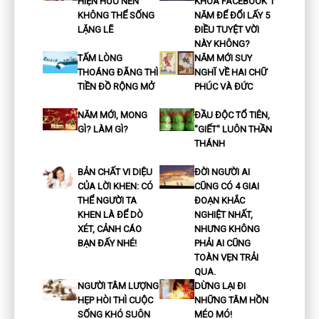
HIỆN HỮU NÊN
KHÓA FACEBOOK 1
KHÔNG THỂ SỐNG
NĂM ĐỂ ĐỔI LẤY 5
LẶNG LẼ
ĐIỀU TUYỆT VỜI
NÀY KHÔNG?
TẤM LÒNG
NĂM MỚI SUY
THOÁNG ĐÃNG THÌ
NGHĨ VỀ HAI CHỮ
TIỀN ĐỒ RỘNG MỞ
PHÚC VÀ ĐỨC
NĂM MỚI, MONG
ĐẦU ĐỘC TỔ TIÊN,
GÌ? LÀM GÌ?
"GIẾT" LUÔN THẦN
THÁNH
BẢN CHẤT VI DIỆU
ĐỜI NGƯỜI AI
CỦA LỜI KHEN: CÓ
CŨNG CÓ 4 GIAI
THỂ NGƯỜI TA
ĐOẠN KHẮC
KHEN LÀ ĐỂ DÒ
NGHIỆT NHẤT,
XÉT, CẢNH CÁO
NHƯNG KHÔNG
BẠN ĐẤY NHÉ!
PHẢI AI CŨNG
TOÀN VẸN TRẢI
QUA.
NGƯỜI TÂM LƯỢNG
DỪNG LẠI ĐI
HẸP HÒI THÌ CUỘC
NHỮNG TÂM HỒN
SỐNG KHÓ SUÔN
MÉO MÓ!