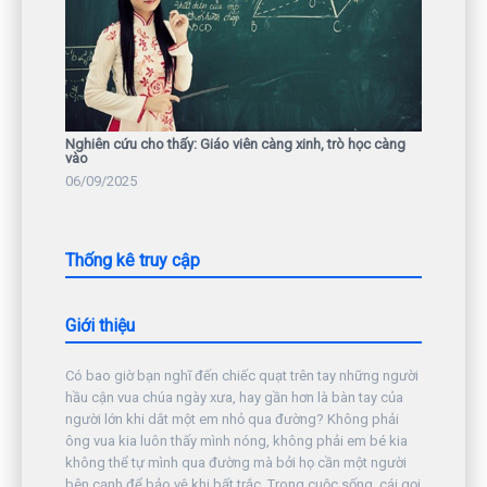
Nghiên cứu cho thấy: Giáo viên càng xinh, trò học càng
vào
06/09/2025
Thống kê truy cập
Giới thiệu
Có bao giờ bạn nghĩ đến chiếc quạt trên tay những người
hầu cận vua chúa ngày xưa, hay gần hơn là bàn tay của
người lớn khi dắt một em nhỏ qua đường? Không phải
ông vua kia luôn thấy mình nóng, không phải em bé kia
không thể tự mình qua đường mà bởi họ cần một người
bên cạnh để bảo vệ khi bất trắc. Trong cuộc sống, cái gọi