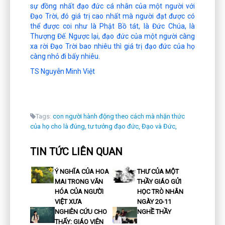
sự đồng nhất đạo đức cá nhân của một người với
Đạo Trời, đó giá trị cao nhất mà người đạt được có
thể được coi như là Phật Bồ tát, là Đức Chúa, là
Thượng Đế. Ngược lại, đạo đức của một người càng
xa rời Đạo Trời bao nhiêu thì giá trị đạo đức của họ
càng nhỏ đi bấy nhiêu.
TS Nguyễn Minh Việt
Tags:
con người hành động theo cách mà nhận thức
của họ cho là đúng,
tư tưởng đạo đức,
Đạo và Đức,
TIN TỨC LIÊN QUAN
Ý NGHĨA CỦA HOA
THƯ CỦA MỘT
MAI TRONG VĂN
THẦY GIÁO GỬI
HÓA CỦA NGƯỜI
HỌC TRÒ NHÂN
VIỆT XƯA
NGÀY 20-11
NGHIÊN CỨU CHO
NGHỀ THẦY
THẤY: GIÁO VIÊN