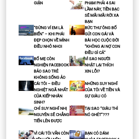
GIẬN
PHẠM PHẢI 4 SAI
LẦM NÀY, TIỀN BẠC
SẼ MÃI MÃI RỜI XA
BẠN
"ĐỪNG VÍ EM LÀ
BỨC THƯ ÔNG BỐ
BIỂN" – KHI PHÁI
GỬI CON GÁI VÀ
ĐẸP CHỌN VỀ MÌNH
BÀI HỌC CUỘC ĐỜI
ĐIỀU NHỎ NHOI
"KHÔNG AI NỢ CON
ĐIỀU GÌ CẢ"
BỐ MẸ CÒN
VÌ SAO NGƯỜI
NGHIỆN FACEBOOK
NHẬT LẠI THÍCH
BẢO SAO TRẺ
XIN LỖI?
KHÔNG SỐNG ẢO
CÁI TÔI – ĐIỀU
NHỮNG SUY NGHĨ
NGHIỆT NGÃ NHẤT
CỦA TÔI VỀ TIỀN VÀ
CỦA KIẾP NHÂN
SỰ GIÀU CÓ
SINH?
CHỈ SUY NGHĨ NHỊ
TẠI SAO “GIÀU THÌ
NGUYÊN SẼ CHẲNG
NÓ GHÉT”???
TIẾN LÊN ĐƯỢC
VÌ CÁI TÔI VẪN CÒN
BẠN CÓ DÁM