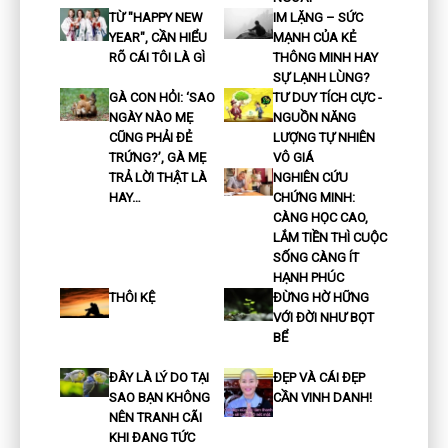
TỪ "HAPPY NEW
IM LẶNG – SỨC
YEAR", CẦN HIỂU
MẠNH CỦA KẺ
RÕ CÁI TÔI LÀ GÌ
THÔNG MINH HAY
SỰ LẠNH LÙNG?
GÀ CON HỎI: ‘SAO
TƯ DUY TÍCH CỰC -
NGÀY NÀO MẸ
NGUỒN NĂNG
CŨNG PHẢI ĐẺ
LƯỢNG TỰ NHIÊN
TRỨNG?’, GÀ MẸ
VÔ GIÁ
TRẢ LỜI THẬT LÀ
NGHIÊN CỨU
HAY…
CHỨNG MINH:
CÀNG HỌC CAO,
LẮM TIỀN THÌ CUỘC
SỐNG CÀNG ÍT
HẠNH PHÚC
THÔI KỆ
ĐỪNG HỜ HỮNG
VỚI ĐỜI NHƯ BỌT
BỂ
ĐÂY LÀ LÝ DO TẠI
ĐẸP VÀ CÁI ĐẸP
SAO BẠN KHÔNG
CẦN VINH DANH!
NÊN TRANH CÃI
KHI ĐANG TỨC