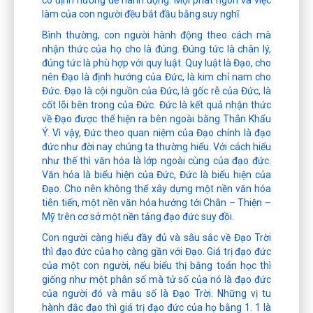
làm của con người đều bắt đầu bằng suy nghĩ.
Bình thường, con người hành động theo cách mà
nhận thức của họ cho là đúng. Đúng tức là chân lý,
đúng tức là phù hợp với quy luật. Quy luật là Đạo, cho
nên Đạo là định hướng của Đức, là kim chỉ nam cho
Đức. Đạo là cội nguồn của Đức, là gốc rễ của Đức, là
cốt lõi bên trong của Đức. Đức là kết quả nhận thức
về Đạo được thể hiện ra bên ngoài bằng Thân Khẩu
Ý. Vì vậy, Đức theo quan niệm của Đạo chính là đạo
đức như đời nay chúng ta thường hiểu. Với cách hiểu
như thế thì văn hóa là lớp ngoài cùng của đạo đức.
Văn hóa là biểu hiện của Đức, Đức là biểu hiện của
Đạo. Cho nên không thể xây dựng một nền văn hóa
tiên tiến, một nền văn hóa hướng tới Chân – Thiện –
Mỹ trên cơ sở một nền tảng đạo đức suy đồi.
Con người càng hiểu đầy đủ và sâu sắc về Đạo Trời
thì đạo đức của họ càng gần với Đạo. Giá trị đạo đức
của một con người, nếu biểu thị bằng toán học thì
giống như một phân số mà tử số của nó là đạo đức
của người đó và mẫu số là Đạo Trời. Những vị tu
hành đắc đạo thì giá trị đạo đức của họ bằng 1. 1 là