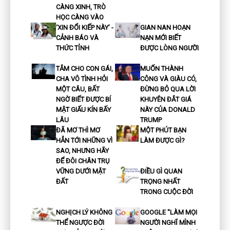
CÀNG XINH, TRÒ
HỌC CÀNG VÀO
‘XIN ĐỔI KIẾP NÀY’ -
GIAN NAN HOẠN
CẢNH BÁO VÀ
NẠN MỚI BIẾT
THỨC TỈNH
ĐƯỢC LÒNG NGƯỜI
TẮM CHO CON GÁI,
MUỐN THÀNH
CHA VÔ TÌNH HỎI
CÔNG VÀ GIÀU CÓ,
MỘT CÂU, BẤT
ĐỪNG BỎ QUA LỜI
NGỜ BIẾT ĐƯỢC BÍ
KHUYÊN ĐẮT GIÁ
MẬT GIẤU KÍN BẤY
NÀY CỦA DONALD
LÂU
TRUMP
ĐÃ MƠ THÌ MƠ
MỘT PHÚT BẠN
HẲN TỚI NHỮNG VÌ
LÀM ĐƯỢC GÌ?
SAO, NHƯNG HÃY
ĐỂ ĐÔI CHÂN TRỤ
VỮNG DƯỚI MẶT
ĐIỀU GÌ QUAN
ĐẤT
TRỌNG NHẤT
TRONG CUỘC ĐỜI
NGHỊCH LÝ KHÔNG
GOOGLE "LÀM MỌI
THỂ NGƯỢC ĐỜI
NGƯỜI NGHĨ MÌNH