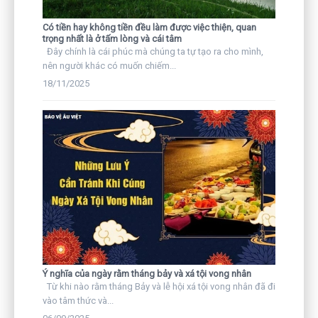
Có tiền hay không tiền đều làm được việc thiện, quan
trọng nhất là ở tấm lòng và cái tâm
Đây chính là cái phúc mà chúng ta tự tạo ra cho mình,
nên người khác có muốn chiếm...
18/11/2025
Ý nghĩa của ngày rằm tháng bảy và xá tội vong nhân
Từ khi nào rằm tháng Bảy và lễ hội xá tội vong nhân đã đi
vào tâm thức và...