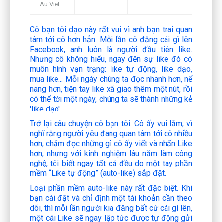
Au Viet
Cô bạn tôi dạo này rất vui vì anh bạn trai quan
tâm tới cô hơn hẳn. Mỗi lần cô đăng cái gì lên
Facebook, anh luôn là người đầu tiên like.
Nhưng cô không hiểu, ngay đến sự like đó có
muôn hình vạn trạng: like tự động, like dạo,
mua like... Mỗi ngày chúng ta đọc nhanh hơn, nể
nang hơn, tiện tay like xã giao thêm một nút, rồi
có thể tới một ngày, chúng ta sẽ thành những kẻ
'like dạo'
T
rở
lại câu chuyện cô bạn tôi. Cô ấy vui lắm, vì
nghĩ rằng người yêu đang quan tâm tới cô nhiều
hơn, chăm đọc những gì cô ấy viết và nhấn Like
hơn, nhưng với kinh nghiệm lâu năm làm công
nghệ, tôi biết ngay tất cả đều do một tay phần
mềm “Like tự động” (auto-like) sắp đặt.
Loại phần mềm auto-like này rất đặc biệt. Khi
bạn cài đặt và chỉ định một tài khoản cần theo
dõi, thì mỗi lần người kia đăng bất cứ cái gì lên,
một cái Like sẽ ngay lập tức được tự động gửi