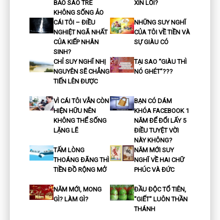
BẢO SAO TRẺ
XIN LỖI?
KHÔNG SỐNG ẢO
CÁI TÔI – ĐIỀU
NHỮNG SUY NGHĨ
NGHIỆT NGÃ NHẤT
CỦA TÔI VỀ TIỀN VÀ
CỦA KIẾP NHÂN
SỰ GIÀU CÓ
SINH?
CHỈ SUY NGHĨ NHỊ
TẠI SAO “GIÀU THÌ
NGUYÊN SẼ CHẲNG
NÓ GHÉT”???
TIẾN LÊN ĐƯỢC
VÌ CÁI TÔI VẪN CÒN
BẠN CÓ DÁM
HIỆN HỮU NÊN
KHÓA FACEBOOK 1
KHÔNG THỂ SỐNG
NĂM ĐỂ ĐỔI LẤY 5
LẶNG LẼ
ĐIỀU TUYỆT VỜI
NÀY KHÔNG?
TẤM LÒNG
NĂM MỚI SUY
THOÁNG ĐÃNG THÌ
NGHĨ VỀ HAI CHỮ
TIỀN ĐỒ RỘNG MỞ
PHÚC VÀ ĐỨC
NĂM MỚI, MONG
ĐẦU ĐỘC TỔ TIÊN,
GÌ? LÀM GÌ?
"GIẾT" LUÔN THẦN
THÁNH