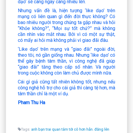
dạo’ sẽ càng ngày càng nhiều lên.
Nhưng vấn đề là, hiện tượng ‘like dạo’ trên
mạng có liên quan gì đến đời thực không? Có
bao nhiêu người trong chúng ta gặp nhau và hỏi
“Khỏe không?”, “Mọi sự tốt chứ?” mà không
cần nhìn vào mắt nhau. Bởi vì có một sự thật,
có mấy ai hỏi mà không phải vì giao đãi đâu.
‘Like dạo’ trên mạng và “giao đãi” ngoài đời,
theo tôi, nó gần giống nhau. Nhưng ‘like dạo’ có
thể gây bệnh tâm thần, vì công nghệ đã giúp
“giao đãi” tăng theo cấp số nhân. Và người
trong cuộc không còn làm chủ được mình nữa.
Cái gì giả cũng tất nhiên không tốt, nhưng nếu
công nghệ hỗ trợ cho cái giả thì càng tệ hơn, mà
tâm thần chỉ là một ví dụ.
Pham Thu Ha
Tags:
anh bạn trai quan tâm tới cô hơn hẳn. đăng lên