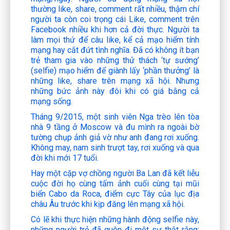
thường like, share, comment rất nhiều, thậm chí
người ta còn coi trọng cái Like, comment trên
Facebook nhiều khi hơn cả đời thực. Người ta
làm mọi thứ để câu like, kể cả mạo hiểm tính
mạng hay cắt đứt tình nghĩa. Đã có không ít bạn
trẻ tham gia vào những thử thách ‘tự sướng’
(selfie) mạo hiểm để giành lấy ‘phần thưởng’ là
những like, share trên mạng xã hội. Nhưng
những bức ảnh này đôi khi có giá bằng cả
mạng sống.
Tháng 9/2015, một sinh viên Nga trèo lên tòa
nhà 9 tầng ở Moscow và đu mình ra ngoài bờ
tường chụp ảnh giả vờ như anh đang rơi xuống.
Không may, nam sinh trượt tay, rơi xuống và qua
đời khi mới 17 tuổi.
Hay một cặp vợ chồng người Ba Lan đã kết liễu
cuộc đời họ cùng tấm ảnh cuối cùng tại mũi
biển Cabo da Roca, điểm cực Tây của lục địa
châu Âu trước khi kịp đăng lên mạng xã hội.
Có lẽ khi thực hiện những hành động selfie này,
những người trẻ đã quên đi một sự thật rằng: