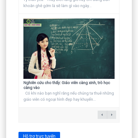
khoăn ghê gớm là sẽ làm gì vào ngày...
Nghiên cứu cho thấy: Giáo viên càng xinh, trò học
càng vào
Có khi nào bạn nghĩ rằng nếu chúng ta thuê những
giáo viên có ngoại hình đẹp hay khuyến...
Hỗ trợ trực tuyến