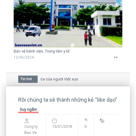
Bảo vệ bệnh viện, Trung tâm y tế
>>
12/06/2024
a mai trong văn hóa của người Việt xưa
Tin hot
iữa bức thư gửi mẹ của người... tử tù và của CEO
còn hiện hữu nên không thể sống lặng lẽ
Rồi chúng ta sẽ thành những kẻ “like dạo”
Suy ngẫm
Cong ty
15/01/2018
0
Blog
,
Bao Ve
Framework