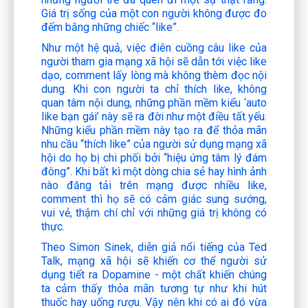
Giá trị sống của một con người không được đo
đếm bằng những chiếc “like”.
Như một hệ quả, việc điên cuồng câu like của
người tham gia mạng xã hội sẽ dẫn tới việc like
dạo, comment lấy lòng mà không thèm đọc nội
dung. Khi con người ta chỉ thích like, không
quan tâm nội dung, những phần mềm kiểu ‘auto
like bạn gái’ này sẽ ra đời như một điều tất yếu.
Những kiểu phần mềm này tạo ra để thỏa mãn
nhu cầu “thích like” của người sử dụng mạng xã
hội do họ bị chi phối bởi “hiệu ứng tâm lý đám
đông”. Khi bất kì một dòng chia sẻ hay hình ảnh
nào đăng tải trên mạng được nhiều like,
comment thì họ sẽ có cảm giác sung sướng,
vui vẻ, thậm chí chỉ với những giá trị không có
thực.
Theo Simon Sinek, diễn giả nổi tiếng của Ted
Talk, mạng xã hội sẽ khiến cơ thể người sử
dụng tiết ra Dopamine - một chất khiến chúng
ta cảm thấy thỏa mãn tương tự như khi hút
thuốc hay uống rượu. Vậy nên khi có ai đó vừa