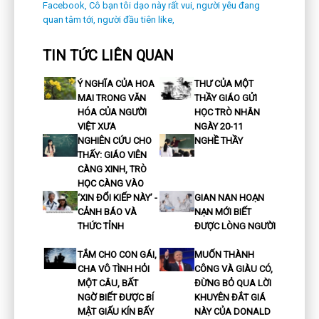
Facebook,
Cô bạn tôi dạo này rất vui,
người yêu đang
quan tâm tới,
người đầu tiên like,
TIN TỨC LIÊN QUAN
Ý NGHĨA CỦA HOA
THƯ CỦA MỘT
MAI TRONG VĂN
THẦY GIÁO GỬI
HÓA CỦA NGƯỜI
HỌC TRÒ NHÂN
VIỆT XƯA
NGÀY 20-11
NGHIÊN CỨU CHO
NGHỀ THẦY
THẤY: GIÁO VIÊN
CÀNG XINH, TRÒ
HỌC CÀNG VÀO
‘XIN ĐỔI KIẾP NÀY’ -
GIAN NAN HOẠN
CẢNH BÁO VÀ
NẠN MỚI BIẾT
THỨC TỈNH
ĐƯỢC LÒNG NGƯỜI
TẮM CHO CON GÁI,
MUỐN THÀNH
CHA VÔ TÌNH HỎI
CÔNG VÀ GIÀU CÓ,
MỘT CÂU, BẤT
ĐỪNG BỎ QUA LỜI
NGỜ BIẾT ĐƯỢC BÍ
KHUYÊN ĐẮT GIÁ
MẬT GIẤU KÍN BẤY
NÀY CỦA DONALD