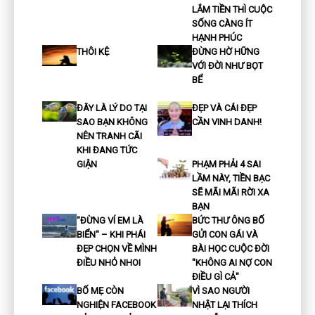
LẮM TIỀN THÌ CUỘC
SỐNG CÀNG ÍT
HẠNH PHÚC
THÔI KỆ
ĐỪNG HỜ HỮNG
VỚI ĐỜI NHƯ BỌT
BỂ
ĐÂY LÀ LÝ DO TẠI
ĐẸP VÀ CÁI ĐẸP
SAO BẠN KHÔNG
CẦN VINH DANH!
NÊN TRANH CÃI
KHI ĐANG TỨC
GIẬN
PHẠM PHẢI 4 SAI
LẦM NÀY, TIỀN BẠC
SẼ MÃI MÃI RỜI XA
BẠN
"ĐỪNG VÍ EM LÀ
BỨC THƯ ÔNG BỐ
BIỂN" – KHI PHÁI
GỬI CON GÁI VÀ
ĐẸP CHỌN VỀ MÌNH
BÀI HỌC CUỘC ĐỜI
ĐIỀU NHỎ NHOI
"KHÔNG AI NỢ CON
ĐIỀU GÌ CẢ"
BỐ MẸ CÒN
VÌ SAO NGƯỜI
NGHIỆN FACEBOOK
NHẬT LẠI THÍCH