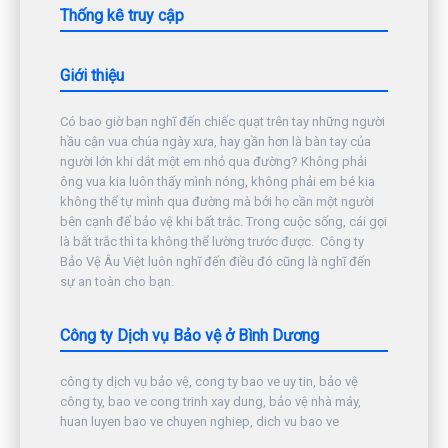
Thống kê truy cập
Giới thiệu
Có bao giờ bạn nghĩ đến chiếc quạt trên tay những người
hầu cận vua chúa ngày xưa, hay gần hơn là bàn tay của
người lớn khi dắt một em nhỏ qua đường? Không phải
ông vua kia luôn thấy mình nóng, không phải em bé kia
không thể tự mình qua đường mà bởi họ cần một người
bên cạnh để bảo vệ khi bất trắc. Trong cuộc sống, cái gọi
là bất trắc thì ta không thể lường trước được. Công ty
Bảo Vệ Âu Việt luôn nghĩ đến điều đó cũng là nghĩ đến
sự an toàn cho bạn.
Công ty Dịch vụ Bảo vệ ở Bình Dương
công ty dịch vụ bảo vệ, cong ty bao ve uy tin, bảo vệ
công ty, bao ve cong trinh xay dung, bảo vệ nhà máy,
huan luyen bao ve chuyen nghiep, dich vu bao ve