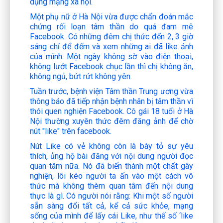
dụng mạng xã hội.
Một phụ nữ ở Hà Nội vừa được chẩn đoán mắc
chứng rối loạn tâm thần do quá đam mê
Facebook. Có những đêm chị thức đến 2, 3 giờ
sáng chỉ để đếm và xem những ai đã like ảnh
của mình. Một ngày không sờ vào điện thoại,
không lướt Facebook chục lần thì chị không ăn,
không ngủ, bứt rứt không yên.
Tuần trước, bệnh viện Tâm thần Trung ương vừa
thông báo đã tiếp nhận bệnh nhân bị tâm thần vì
thói quen nghiện Facebook. Cô gái 18 tuổi ở Hà
Nội thường xuyên thức đêm đăng ảnh để chờ
nút "like" trên facebook.
Nút Like có vẻ không còn là bày tỏ sự yêu
thích, ủng hộ bài đăng với nội dung người đọc
quan tâm nữa. Nó đã biến thành một chất gây
nghiện, lôi kéo người ta ấn vào một cách vô
thức mà không thèm quan tâm đến nội dung
thực là gì. Có người nói rằng: Khi một số người
sẵn sàng đổi tất cả, kể cả sức khỏe, mạng
sống của mình để lấy cái Like, như thế số ‘like