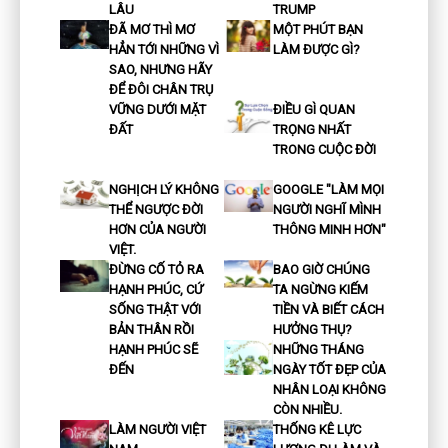
LÂU
TRUMP
ĐÃ MƠ THÌ MƠ
MỘT PHÚT BẠN
HẲN TỚI NHỮNG VÌ
LÀM ĐƯỢC GÌ?
SAO, NHƯNG HÃY
ĐỂ ĐÔI CHÂN TRỤ
VỮNG DƯỚI MẶT
ĐIỀU GÌ QUAN
ĐẤT
TRỌNG NHẤT
TRONG CUỘC ĐỜI
NGHỊCH LÝ KHÔNG
GOOGLE "LÀM MỌI
THỂ NGƯỢC ĐỜI
NGƯỜI NGHĨ MÌNH
HƠN CỦA NGƯỜI
THÔNG MINH HƠN"
VIỆT.
ĐỪNG CỐ TỎ RA
BAO GIỜ CHÚNG
HẠNH PHÚC, CỨ
TA NGỪNG KIẾM
SỐNG THẬT VỚI
TIỀN VÀ BIẾT CÁCH
BẢN THÂN RỒI
HƯỞNG THỤ?
HẠNH PHÚC SẼ
NHỮNG THÁNG
ĐẾN
NGÀY TỐT ĐẸP CỦA
NHÂN LOẠI KHÔNG
CÒN NHIỀU.
LÀM NGƯỜI VIỆT
THỐNG KÊ LỰC