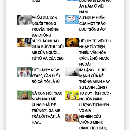
NAM
LƯỢNG ĐI LÀM VÀ
ĂN BÁM Ở VIỆT
NAM
PHẨM GIÁ CON
SỰ NGUY HIỂM
NGƯỜI TRONG
CỦA MỘT TRÀO
TRUYỀN THÔNG
LƯU "SỐNG ẢO"
ĐẠI CHÚNG
SỰ KHÁC NHAU
HỆ LỤY TỪ VIỆC DU
GIỮA BỨC THƯ GỬI
NHẬP TÙY TIỆN,
MẸ CỦA NGƯỜI...
THIẾU VĂN HÓA
TỬ TÙ VÀ CỦA CEO
CÁC LỄ HỘI NƯỚC
NGOÀI
TỪ "HAPPY NEW
IM LẶNG – SỨC
YEAR", CẦN HIỂU
MẠNH CỦA KẺ
RÕ CÁI TÔI LÀ GÌ
THÔNG MINH HAY
SỰ LẠNH LÙNG?
GÀ CON HỎI: ‘SAO
TƯ DUY TÍCH CỰC -
NGÀY NÀO MẸ
NGUỒN NĂNG
CŨNG PHẢI ĐẺ
LƯỢNG TỰ NHIÊN
TRỨNG?’, GÀ MẸ
VÔ GIÁ
TRẢ LỜI THẬT LÀ
NGHIÊN CỨU
HAY…
CHỨNG MINH:
CÀNG HỌC CAO,