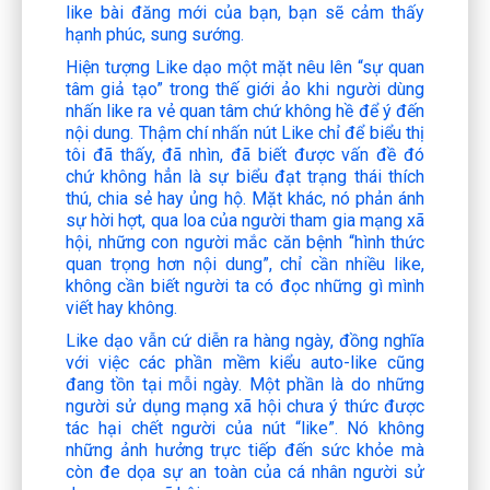
like bài đăng mới của bạn, bạn sẽ cảm thấy
hạnh phúc, sung sướng.
Hiện tượng Like dạo một mặt nêu lên “sự quan
tâm giả tạo” trong thế giới ảo khi người dùng
nhấn like ra vẻ quan tâm chứ không hề để ý đến
nội dung. Thậm chí nhấn nút Like chỉ để biểu thị
tôi đã thấy, đã nhìn, đã biết được vấn đề đó
chứ không hẳn là sự biểu đạt trạng thái thích
thú, chia sẻ hay ủng hộ. Mặt khác, nó phản ánh
sự hời hợt, qua loa của người tham gia mạng xã
hội, những con người mắc căn bệnh “hình thức
quan trọng hơn nội dung”, chỉ cần nhiều like,
không cần biết người ta có đọc những gì mình
viết hay không.
Like dạo vẫn cứ diễn ra hàng ngày, đồng nghĩa
với việc các phần mềm kiểu auto-like cũng
đang tồn tại mỗi ngày. Một phần là do những
người sử dụng mạng xã hội chưa ý thức được
tác hại chết người của nút “like”. Nó không
những ảnh hưởng trực tiếp đến sức khỏe mà
còn đe dọa sự an toàn của cá nhân người sử