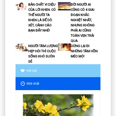
BẢN CHẤT VI DIỆU
ĐỜI NGƯỜI AI
CỦA LỜI KHEN: CÓ
CŨNG CÓ 4 GIAI
THỂ NGƯỜI TA
ĐOẠN KHẮC
KHEN LÀ ĐỂ DÒ
NGHIỆT NHẤT,
XÉT, CẢNH CÁO
NHƯNG KHÔNG
BẠN ĐẤY NHÉ!
PHẢI AI CŨNG
TOÀN VẸN TRẢI
QUA.
NGƯỜI TÂM LƯỢNG
DỪNG LẠI ĐI
HẸP HÒI THÌ CUỘC
NHỮNG TÂM HỒN
SỐNG KHÓ SUÔN
MÉO MÓ!
SẺ
Nổi bật
Mới nhất