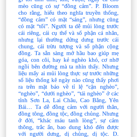
mèo cũng có sự “đồng cảm”. P. Bloom
cho rằng, hiểu theo nghĩa truyền thống,
“đồng cảm” có mặt “sáng”, nhưng cũng
có mặt “tối”. Người ta dễ mủi lòng trước
cái riêng, cái cụ thể và số phận cá nhân,
nhưng lại thường dửng dưng trước cái
chung, cái trừu tượng và số phận cộng
đồng. Ta sẵn sàng mở hầu bao giúp mẹ
góa, con côi, hay kẻ nghèo khó, cơ nhỡ
ngồi bên đường mà ta nhìn thấy. Nhưng
liệu mấy ai mủi lòng thực sự trước những
số liệu thống kê ngày nào cũng thấy phơi
ra trên mặt báo về tỉ lệ “cận nghèo”,
“nghèo”, “dưới nghèo”, “tái nghèo” ở các
tỉnh Sơn La, Lai Châu, Cao Bằng, Yên
Bái… Ta dễ đồng cảm với người thân,
đồng tông, đồng tộc, đồng chủng. Nhưng
ở đời, “khác máu tanh lòng”, sự cảm
thông, trắc ẩn, bao dung khó đến được
với người dưng, dị chủng, dị tộc. D.