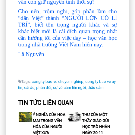
vẫn còn giữ nguyên tính thời sự!
Cho nên, trộm nghĩ, góp phần làm cho
“dân Việt” thành “NGƯỜI LỚN CÓ LÍ
TRÍ”, biết tôn trọng người khác và sự
khác biệt mới là cái đích quan trọng nhất
cần hướng tới của việc dạy – học văn học
trong nhà trường Việt Nam hiện nay.
Lã Nguyên
Tags:
cong ty bao ve chuyen nghiep,
cong ty bao ve uy
tin,
cái ác,
phản đối,
sự vô cảm lên ngôi,
thấu cảm,
TIN TỨC LIÊN QUAN
Ý NGHĨA CỦA HOA
THƯ CỦA MỘT
MAI TRONG VĂN
THẦY GIÁO GỬI
HÓA CỦA NGƯỜI
HỌC TRÒ NHÂN
VIỆT XƯA
NGÀY 20-11