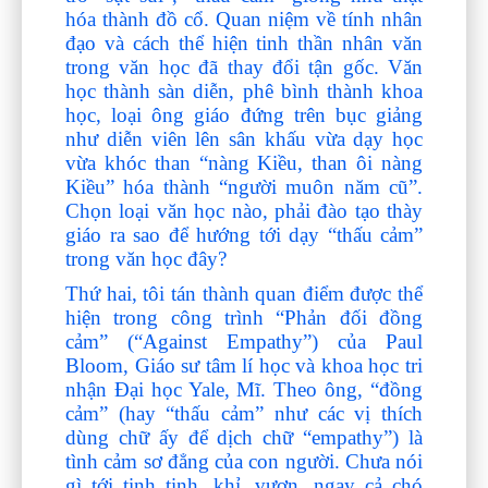
hóa thành đồ cổ. Quan niệm về tính nhân
đạo và cách thể hiện tinh thần nhân văn
trong văn học đã thay đổi tận gốc. Văn
học thành sàn diễn, phê bình thành khoa
học, loại ông giáo đứng trên bục giảng
như diễn viên lên sân khấu vừa dạy học
vừa khóc than “nàng Kiều, than ôi nàng
Kiều” hóa thành “người muôn năm cũ”.
Chọn loại văn học nào, phải đào tạo thày
giáo ra sao để hướng tới dạy “thấu cảm”
trong văn học đây?
Thứ hai, tôi tán thành quan điểm được thể
hiện trong công trình “Phản đối đồng
cảm” (“Against Empathy”) của Paul
Bloom, Giáo sư tâm lí học và khoa học tri
nhận Đại học Yale, Mĩ. Theo ông, “đồng
cảm” (hay “thấu cảm” như các vị thích
dùng chữ ấy để dịch chữ “empathy”) là
tình cảm sơ đẳng của con người. Chưa nói
gì tới tinh tinh, khỉ, vượn, ngay cả chó