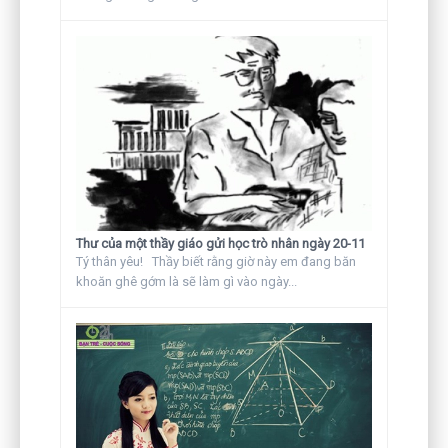
Thư của một thầy giáo gửi học trò nhân ngày 20-11
Tý thân yêu! Thầy biết rằng giờ này em đang băn
khoăn ghê gớm là sẽ làm gì vào ngày...