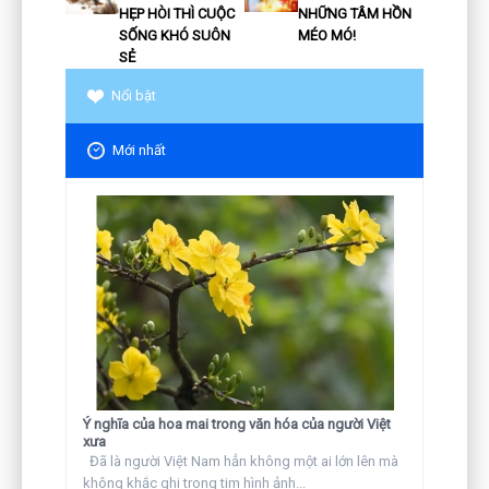
HẸP HÒI THÌ CUỘC
NHỮNG TÂM HỒN
SỐNG KHÓ SUÔN
MÉO MÓ!
SẺ
Nổi bật
Mới nhất
Ý nghĩa của hoa mai trong văn hóa của người Việt
xưa
Đã là người Việt Nam hẳn không một ai lớn lên mà
không khắc ghi trong tim hình ảnh...