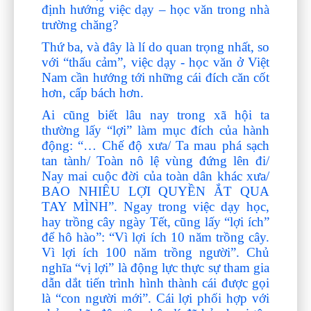
định hướng việc dạy – học văn trong nhà
trường chăng?
Thứ ba, và đây là lí do quan trọng nhất, so
với “thấu cảm”, việc dạy - học văn ở Việt
Nam cần hướng tới những cái đích căn cốt
hơn, cấp bách hơn.
Ai cũng biết lâu nay trong xã hội ta
thường lấy “lợi” làm mục đích của hành
động: “… Chế độ xưa/ Ta mau phá sạch
tan tành/ Toàn nô lệ vùng đứng lên đi/
Nay mai cuộc đời của toàn dân khác xưa/
BAO NHIÊU LỢI QUYỀN ẮT QUA
TAY MÌNH”. Ngay trong việc dạy học,
hay trồng cây ngày Tết, cũng lấy “lợi ích”
để hô hào”: “Vì lợi ích 10 năm trồng cây.
Vì lợi ích 100 năm trồng người”. Chủ
nghĩa “vị lợi” là động lực thực sự tham gia
dẫn dắt tiến trình hình thành cái được gọi
là “con người mới”. Cái lợi phối hợp với