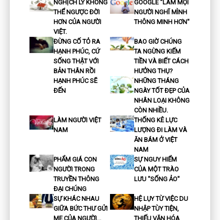
NGHỊCH LÝ KHÔNG
GOOGLE "LÀM MỌI
THỂ NGƯỢC ĐỜI
NGƯỜI NGHĨ MÌNH
HƠN CỦA NGƯỜI
THÔNG MINH HƠN"
VIỆT.
ĐỪNG CỐ TỎ RA
BAO GIỜ CHÚNG
HẠNH PHÚC, CỨ
TA NGỪNG KIẾM
SỐNG THẬT VỚI
TIỀN VÀ BIẾT CÁCH
BẢN THÂN RỒI
HƯỞNG THỤ?
HẠNH PHÚC SẼ
NHỮNG THÁNG
ĐẾN
NGÀY TỐT ĐẸP CỦA
NHÂN LOẠI KHÔNG
CÒN NHIỀU.
LÀM NGƯỜI VIỆT
THỐNG KÊ LỰC
NAM
LƯỢNG ĐI LÀM VÀ
ĂN BÁM Ở VIỆT
NAM
PHẨM GIÁ CON
SỰ NGUY HIỂM
NGƯỜI TRONG
CỦA MỘT TRÀO
TRUYỀN THÔNG
LƯU "SỐNG ẢO"
ĐẠI CHÚNG
SỰ KHÁC NHAU
HỆ LỤY TỪ VIỆC DU
GIỮA BỨC THƯ GỬI
NHẬP TÙY TIỆN,
MẸ CỦA NGƯỜI...
THIẾU VĂN HÓA