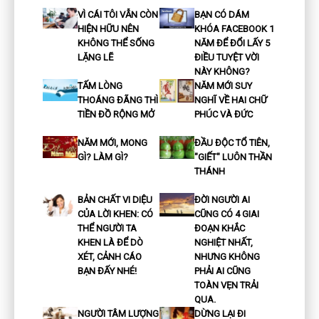
VÌ CÁI TÔI VẪN CÒN
BẠN CÓ DÁM
HIỆN HỮU NÊN
KHÓA FACEBOOK 1
KHÔNG THỂ SỐNG
NĂM ĐỂ ĐỔI LẤY 5
LẶNG LẼ
ĐIỀU TUYỆT VỜI
NÀY KHÔNG?
TẤM LÒNG
NĂM MỚI SUY
THOÁNG ĐÃNG THÌ
NGHĨ VỀ HAI CHỮ
TIỀN ĐỒ RỘNG MỞ
PHÚC VÀ ĐỨC
NĂM MỚI, MONG
ĐẦU ĐỘC TỔ TIÊN,
GÌ? LÀM GÌ?
"GIẾT" LUÔN THẦN
THÁNH
BẢN CHẤT VI DIỆU
ĐỜI NGƯỜI AI
CỦA LỜI KHEN: CÓ
CŨNG CÓ 4 GIAI
THỂ NGƯỜI TA
ĐOẠN KHẮC
KHEN LÀ ĐỂ DÒ
NGHIỆT NHẤT,
XÉT, CẢNH CÁO
NHƯNG KHÔNG
BẠN ĐẤY NHÉ!
PHẢI AI CŨNG
TOÀN VẸN TRẢI
QUA.
NGƯỜI TÂM LƯỢNG
DỪNG LẠI ĐI