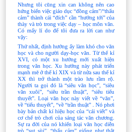
Nhưng tôi cũng xin can không nên cao
hứng biến việc giáo dục “đồng cảm”/“thấu
cảm” thành cái “đích” cần “hướng tới” của
thày và trò trong việc dạy – học môn văn.
Có mấy lí do để tôi đưa ra lời can như
vậy:
Thứ nhất, định hướng ấy làm khó cho văn
học và cho người dạy-học văn. Từ thế kỉ
XVI, có một xu hướng mới xuất hiện
trong văn học. Xu hướng này phát triển
mạnh mẽ ở thế kỉ XIX và từ nửa sau thế kỉ
XX thì trở thành một trào lưu rầm rộ.
Người ta gọi đó là “siêu văn học”, “siêu
văn xuôi”, “siêu trần thuật”, “siêu tiểu
thuyết”. Loại văn học này viết về “văn”,
về “tiểu thuyết”, “về “trần thuật” . Nó phơi
bày bản chất kí hiệu học của “cái viết” và
cơ chế trò chơi của sáng tác văn chương.
Sự ra đời của nó khiến loại văn học diễn
trò “sụt sùi”, “thấu cảm” giống như thật