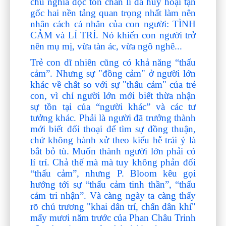
chủ nghĩa độc tôn chân lí đã hủy hoại tận
gốc hai nền tảng quan trọng nhất làm nên
nhân cách cá nhân của con người: TÌNH
CẢM và LÍ TRÍ. Nó khiến con người trở
nên mụ mị, vừa tàn ác, vừa ngô nghê...
Trẻ con dĩ nhiên cũng có khả năng “thấu
cảm”. Nhưng sự "đồng cảm" ở người lớn
khác về chất so với sự "thấu cảm" của trẻ
con, vì chỉ người lớn mới biết thừa nhận
sự tồn tại của “người khác” và các tư
tưởng khác. Phải là người đã trưởng thành
mới biết đối thoại để tìm sự đồng thuận,
chứ không hành xử theo kiểu hễ trái ý là
bắt bỏ tù. Muốn thành người lớn phải có
lí trí. Chả thế mà mà tuy không phản đối
“thấu cảm”, nhưng P. Bloom kêu gọi
hướng tới sự “thấu cảm tinh thần”, “thấu
cảm tri nhận”. Và càng ngày ta càng thấy
rõ chủ trương "khai dân trí, chấn dân khí"
mấy mươi năm trước của Phan Châu Trinh