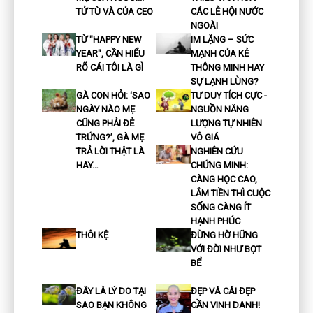
TỬ TÙ VÀ CỦA CEO
CÁC LỄ HỘI NƯỚC
NGOÀI
TỪ "HAPPY NEW
IM LẶNG – SỨC
YEAR", CẦN HIỂU
MẠNH CỦA KẺ
RÕ CÁI TÔI LÀ GÌ
THÔNG MINH HAY
SỰ LẠNH LÙNG?
GÀ CON HỎI: ‘SAO
TƯ DUY TÍCH CỰC -
NGÀY NÀO MẸ
NGUỒN NĂNG
CŨNG PHẢI ĐẺ
LƯỢNG TỰ NHIÊN
TRỨNG?’, GÀ MẸ
VÔ GIÁ
TRẢ LỜI THẬT LÀ
NGHIÊN CỨU
HAY…
CHỨNG MINH:
CÀNG HỌC CAO,
LẮM TIỀN THÌ CUỘC
SỐNG CÀNG ÍT
HẠNH PHÚC
THÔI KỆ
ĐỪNG HỜ HỮNG
VỚI ĐỜI NHƯ BỌT
BỂ
ĐÂY LÀ LÝ DO TẠI
ĐẸP VÀ CÁI ĐẸP
SAO BẠN KHÔNG
CẦN VINH DANH!