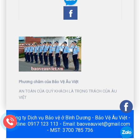
Phương châm của Bảo Vệ Âu Việt
AN TOÀN CỦA QUÝ KHÁCH LÀ TRỌNG TRÁCH CỦA ÂU
VIỆT
Công ty Dịch vụ Bảo vệ ở Bình Dương - Bảo Vệ Âu Việt -
Hotline: 0917 123 113 - Email: baoveauviet@gmail.com
- MST: 3700 785 736