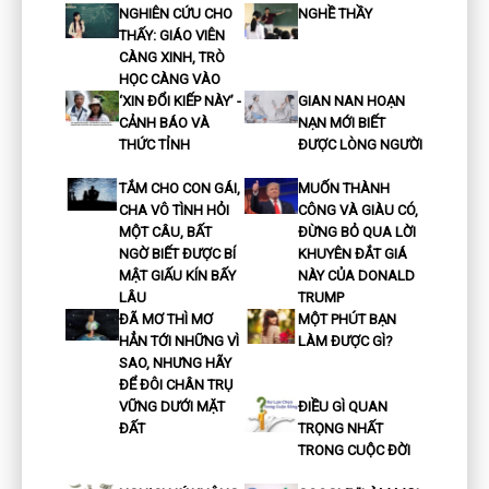
NGHIÊN CỨU CHO
NGHỀ THẦY
THẤY: GIÁO VIÊN
CÀNG XINH, TRÒ
HỌC CÀNG VÀO
‘XIN ĐỔI KIẾP NÀY’ -
GIAN NAN HOẠN
CẢNH BÁO VÀ
NẠN MỚI BIẾT
THỨC TỈNH
ĐƯỢC LÒNG NGƯỜI
TẮM CHO CON GÁI,
MUỐN THÀNH
CHA VÔ TÌNH HỎI
CÔNG VÀ GIÀU CÓ,
MỘT CÂU, BẤT
ĐỪNG BỎ QUA LỜI
NGỜ BIẾT ĐƯỢC BÍ
KHUYÊN ĐẮT GIÁ
MẬT GIẤU KÍN BẤY
NÀY CỦA DONALD
LÂU
TRUMP
ĐÃ MƠ THÌ MƠ
MỘT PHÚT BẠN
HẲN TỚI NHỮNG VÌ
LÀM ĐƯỢC GÌ?
SAO, NHƯNG HÃY
ĐỂ ĐÔI CHÂN TRỤ
VỮNG DƯỚI MẶT
ĐIỀU GÌ QUAN
ĐẤT
TRỌNG NHẤT
TRONG CUỘC ĐỜI