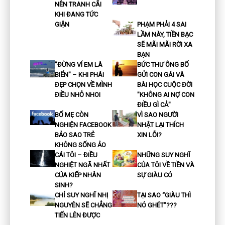
NÊN TRANH CÃI
KHI ĐANG TỨC
GIẬN
PHẠM PHẢI 4 SAI
LẦM NÀY, TIỀN BẠC
SẼ MÃI MÃI RỜI XA
BẠN
"ĐỪNG VÍ EM LÀ
BỨC THƯ ÔNG BỐ
BIỂN" – KHI PHÁI
GỬI CON GÁI VÀ
ĐẸP CHỌN VỀ MÌNH
BÀI HỌC CUỘC ĐỜI
ĐIỀU NHỎ NHOI
"KHÔNG AI NỢ CON
ĐIỀU GÌ CẢ"
BỐ MẸ CÒN
VÌ SAO NGƯỜI
NGHIỆN FACEBOOK
NHẬT LẠI THÍCH
BẢO SAO TRẺ
XIN LỖI?
KHÔNG SỐNG ẢO
CÁI TÔI – ĐIỀU
NHỮNG SUY NGHĨ
NGHIỆT NGÃ NHẤT
CỦA TÔI VỀ TIỀN VÀ
CỦA KIẾP NHÂN
SỰ GIÀU CÓ
SINH?
CHỈ SUY NGHĨ NHỊ
TẠI SAO “GIÀU THÌ
NGUYÊN SẼ CHẲNG
NÓ GHÉT”???
TIẾN LÊN ĐƯỢC