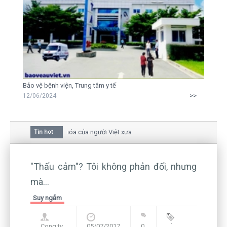
Bảo vệ bệnh viện, Trung tâm y tế
>>
12/06/2024
a mai trong văn hóa của người Việt xưa
Tin hot
iữa bức thư gửi mẹ của người... tử tù và của CEO
còn hiện hữu nên không thể sống lặng lẽ
"Thấu cảm"? Tôi không phản đối, nhưng
mà...
Suy ngẫm
Cong ty
05/07/2017
0
Blog
,