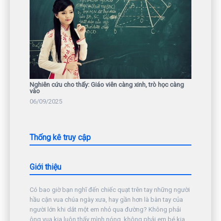
Nghiên cứu cho thấy: Giáo viên càng xinh, trò học càng
vào
06/09/2025
Thống kê truy cập
Giới thiệu
Có bao giờ bạn nghĩ đến chiếc quạt trên tay những người
hầu cận vua chúa ngày xưa, hay gần hơn là bàn tay của
người lớn khi dắt một em nhỏ qua đường? Không phải
ông vua kia luôn thấy mình nóng, không phải em bé kia