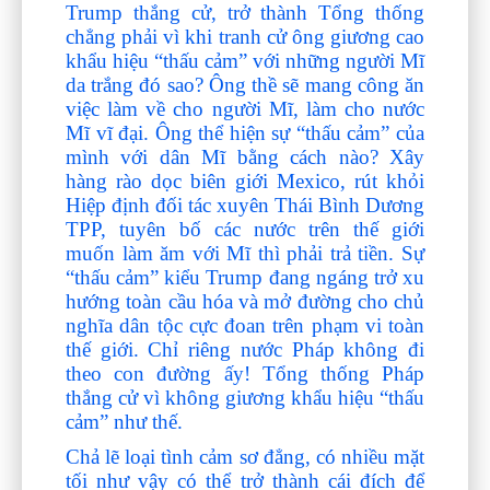
Trump thắng cử, trở thành Tổng thống
chẳng phải vì khi tranh cử ông giương cao
khẩu hiệu “thấu cảm” với những người Mĩ
da trắng đó sao? Ông thề sẽ mang công ăn
việc làm về cho người Mĩ, làm cho nước
Mĩ vĩ đại. Ông thể hiện sự “thấu cảm” của
mình với dân Mĩ bằng cách nào? Xây
hàng rào dọc biên giới Mexico, rút khỏi
Hiệp định đối tác xuyên Thái Bình Dương
TPP, tuyên bố các nước trên thế giới
muốn làm ăm với Mĩ thì phải trả tiền. Sự
“thấu cảm” kiểu Trump đang ngáng trở xu
hướng toàn cầu hóa và mở đường cho chủ
nghĩa dân tộc cực đoan trên phạm vi toàn
thế giới. Chỉ riêng nước Pháp không đi
theo con đường ấy! Tổng thống Pháp
thắng cử vì không giương khẩu hiệu “thấu
cảm” như thế.
Chả lẽ loại tình cảm sơ đẳng, có nhiều mặt
tối như vậy có thể trở thành cái đích để