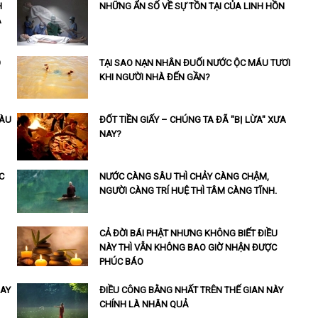
H
NHỮNG ẨN SỐ VỀ SỰ TỒN TẠI CỦA LINH HỒN
A
Ồ
TẠI SAO NẠN NHÂN ĐUỐI NƯỚC ỘC MÁU TƯƠI
KHI NGƯỜI NHÀ ĐẾN GẦN?
IÀU
ĐỐT TIỀN GIẤY – CHÚNG TA ĐÃ "BỊ LỪA" XƯA
NAY?
C
NƯỚC CÀNG SÂU THÌ CHẢY CÀNG CHẬM,
NGƯỜI CÀNG TRÍ HUỆ THÌ TÂM CÀNG TĨNH.
CẢ ĐỜI BÁI PHẬT NHƯNG KHÔNG BIẾT ĐIỀU
NÀY THÌ VẪN KHÔNG BAO GIỜ NHẬN ĐƯỢC
PHÚC BÁO
HAY
ĐIỀU CÔNG BẰNG NHẤT TRÊN THẾ GIAN NÀY
CHÍNH LÀ NHÂN QUẢ