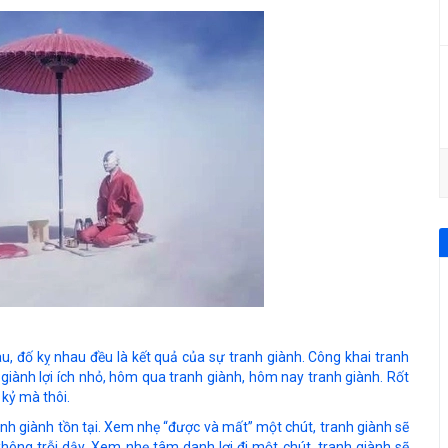
au, đố kỵ nhau đều là kết quả của sự tranh giành. Công khai tranh
h giành lợi ích nhỏ, hôm qua tranh giành, hôm nay tranh giành. Rốt
 kỷ mà thôi.
h giành tồn tại. Xem nhẹ “được và mất” một chút, tranh giành sẽ
không trỗi dậy. Xem nhẹ tâm danh lợi đi một chút, tranh giành sẽ