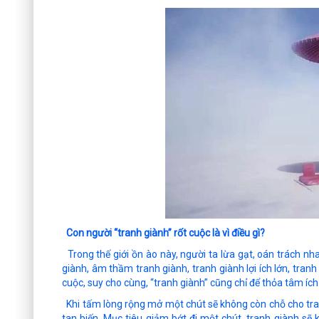
Con người “tranh giành” rốt cuộc là vì điều gì?
Trong thế giới ồn ào này, người ta lừa gạt, oán trách nh
giành, âm thầm tranh giành, tranh giành lợi ích lớn, tran
cuộc, suy cho cùng, “tranh giành” cũng chỉ để thỏa tâm ích
Khi tấm lòng rộng mở một chút sẽ không còn chỗ cho tran
tan biến. Mục tiêu giảm bớt đi một chút, tranh giành sẽ 