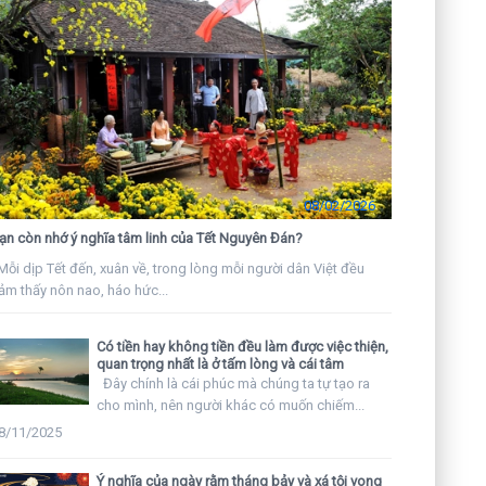
08/02/2026
ạn còn nhớ ý nghĩa tâm linh của Tết Nguyên Đán?
ỗi dịp Tết đến, xuân về, trong lòng mỗi người dân Việt đều
ảm thấy nôn nao, háo hức...
Có tiền hay không tiền đều làm được việc thiện,
quan trọng nhất là ở tấm lòng và cái tâm
Đây chính là cái phúc mà chúng ta tự tạo ra
cho mình, nên người khác có muốn chiếm...
8/11/2025
Ý nghĩa của ngày rằm tháng bảy và xá tội vong