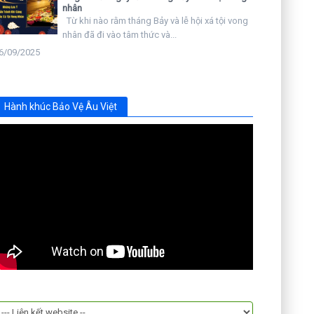
nhân
Từ khi nào rằm tháng Bảy và lễ hội xá tội vong
nhân đã đi vào tâm thức và...
6/09/2025
Hành khúc Bảo Vệ Âu Việt