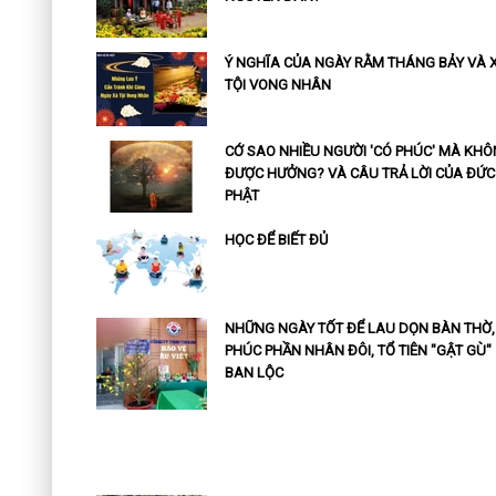
Ý NGHĨA CỦA NGÀY RẰM THÁNG BẢY VÀ 
TỘI VONG NHÂN
CỚ SAO NHIỀU NGƯỜI 'CÓ PHÚC' MÀ KH
ĐƯỢC HƯỞNG? VÀ CÂU TRẢ LỜI CỦA ĐỨC
PHẬT
HỌC ĐỂ BIẾT ĐỦ
NHỮNG NGÀY TỐT ĐỂ LAU DỌN BÀN THỜ,
PHÚC PHẦN NHÂN ĐÔI, TỔ TIÊN "GẬT GÙ"
BAN LỘC