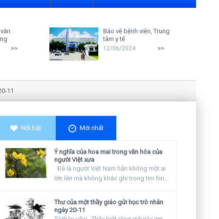
 văn
Bảo vệ bệnh viện, Trung
ởng
tâm y tế
>>
>>
12/06/2024
Nghiên cứu cho thấy: Giáo viên cà
Nổi bật
Mới nhất
Ý nghĩa của hoa mai trong văn hóa của
người Việt xưa
Đã là người Việt Nam hẳn không một ai
lớn lên mà không khắc ghi trong tim hình
ảnh...
Thư của một thầy giáo gửi học trò nhân
ngày 20-11
Tý thân yêu! Thầy biết rằng giờ này em