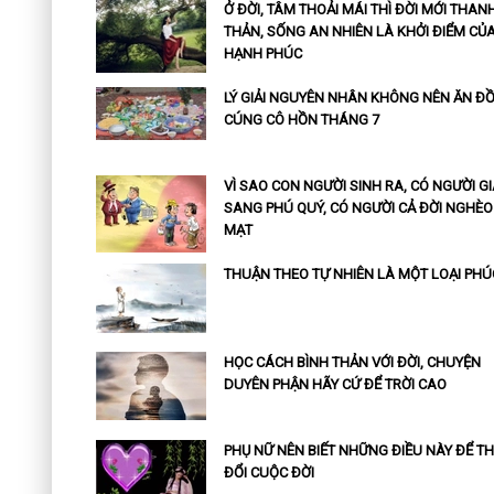
Ở ĐỜI, TÂM THOẢI MÁI THÌ ĐỜI MỚI THAN
THẢN, SỐNG AN NHIÊN LÀ KHỞI ĐIỂM CỦ
HẠNH PHÚC
LÝ GIẢI NGUYÊN NHÂN KHÔNG NÊN ĂN Đ
CÚNG CÔ HỒN THÁNG 7
VÌ SAO CON NGƯỜI SINH RA, CÓ NGƯỜI G
SANG PHÚ QUÝ, CÓ NGƯỜI CẢ ĐỜI NGHÈO
MẠT
THUẬN THEO TỰ NHIÊN LÀ MỘT LOẠI PHÚ
HỌC CÁCH BÌNH THẢN VỚI ĐỜI, CHUYỆN
DUYÊN PHẬN HÃY CỨ ĐỂ TRỜI CAO
PHỤ NỮ NÊN BIẾT NHỮNG ĐIỀU NÀY ĐỂ T
ĐỔI CUỘC ĐỜI