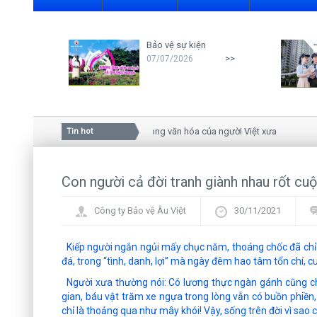
Bảo vệ sự kiện
>>
07/07/2026
Ý nghĩa của hoa mai trong văn hóa của người Việt xưa
Tin hot
Con người cả đời tranh giành nhau rốt cuộc
Công ty Bảo vệ Âu Việt
30/11/2021
Kiếp người ngắn ngủi mấy chục năm, thoáng chốc đã chỉ l
đá, trong “tình, danh, lợi” mà ngày đêm hao tâm tổn chí,
Người xưa thường nói: Có lương thực ngàn gánh cũng ch
gian, báu vật trăm xe ngựa trong lòng vẫn có buồn phiền,
chỉ là thoảng qua như mây khói! Vậy, sống trên đời vì sao 