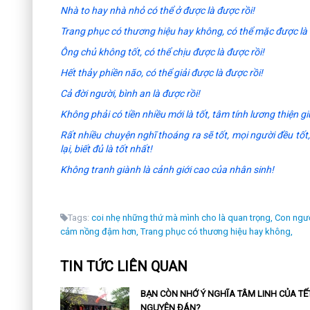
Nhà to hay nhà nhỏ có thể ở được là được rồi!
Trang phục có thương hiệu hay không, có thể mặc được là 
Ông chủ không tốt, có thể chịu được là được rồi!
Hết thảy phiền não, có thể giải được là được rồi!
Cả đời người, bình an là được rồi!
Không phải có tiền nhiều mới là tốt, tâm tính lương thiện g
Rất nhiều chuyện nghĩ thoáng ra sẽ tốt, mọi người đều tốt, 
lại, biết đủ là tốt nhất!
Không tranh giành là cảnh giới cao của nhân sinh!
Tags:
coi nhẹ những thứ mà mình cho là quan trọng,
Con người
cảm nồng đậm hơn,
Trang phục có thương hiệu hay không,
TIN TỨC LIÊN QUAN
BẠN CÒN NHỚ Ý NGHĨA TÂM LINH CỦA TẾ
NGUYÊN ĐÁN?