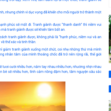
ành, nhưng chính vì dục vọng đã khiến cho mỗi người trở thành một
hạnh phúc sẽ mất đi. Tranh giành được “thanh danh” thì niềm vui
 mà tranh giành được sẽ khiến tâm bất an.
ách tranh giành được, không phải là “hạnh phúc, niềm vui và an
về thể xác và tinh thần.
chỉ giảm tranh giành xuống một chút, coi nhẹ những thứ mà mình
ằng nhân tâm của mình thoáng chốc đã trở nên rộng rãi, thế giới
ẽ tươi cười nhiều hơn, nắm tay nhau nhiều hơn, nhường nhịn nhau
 bạn bè sẽ nhiều hơn, tình cảm nồng đậm hơn, tâm nguyện sâu sắc