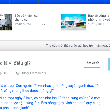
Bảo vệ khách sạn -
Bảo vệ công ty,
chung cư
phòng, nhà xư
>>
12/06/2024
12/06/2024
Thư của một thầy giáo gửi học trò nhân ngày 20-11
 là vì điều gì?
Tâm và tín
0
Blog
,
Framework
à cát bụi. Con người đối với nhau lại thường xuyên ganh đua, đấu
 cuối cùng mang theo được những gì?
ỉ ăn một ngày 3 bữa, có căn nhà lớn 10 tầng cũng chỉ ngủ ở một
 quan to lộc hậu cũng là đi làm hàng ngày, vinh hoa phú quý cũng
cứ phải tranh giành?