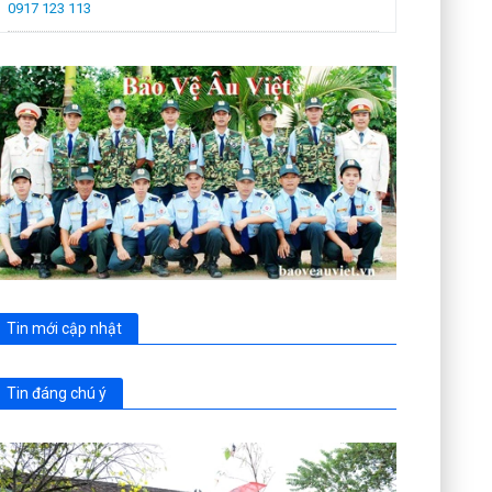
0917 123 113
Tin mới cập nhật
Tin đáng chú ý