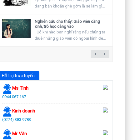
đang băn khoăn ghê gớm là sẽ làm gì
vào ngày...
Nghiên cứu cho thấy: Giáo viên càng
xinh, trò học càng vào
Có khi nào bạn nghĩ rằng nếu chúng ta
thuê những giáo viên có ngoại hình đẹp
hay khuyến...
Hỗ trợ trực tuyến
Ms Tình
0944 067 167
Kinh doanh
(0274) 383 9783
Mr Văn