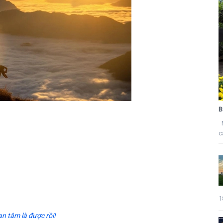
B
M
c
1
n tâm là được rồi!