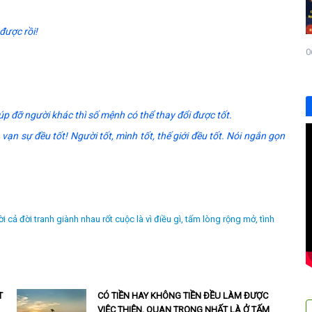
được rồi!
0
iúp đỡ người khác thì số mệnh có thể thay đổi được tốt.
vạn sự đều tốt! Người tốt, mình tốt, thế giới đều tốt. Nói ngắn gọn
 cả đời tranh giành nhau rốt cuộc là vì điều gì,
tấm lòng rộng mở,
tình
T
CÓ TIỀN HAY KHÔNG TIỀN ĐỀU LÀM ĐƯỢC
VIỆC THIỆN, QUAN TRỌNG NHẤT LÀ Ở TẤM