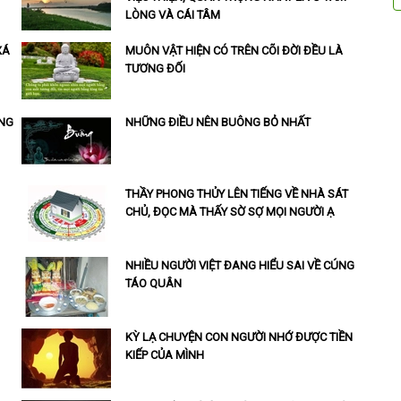
LÒNG VÀ CÁI TÂM
XÁ
MUÔN VẬT HIỆN CÓ TRÊN CÕI ĐỜI ĐỀU LÀ
TƯƠNG ĐỐI
ÔNG
NHỮNG ĐIỀU NÊN BUÔNG BỎ NHẤT
THẦY PHONG THỦY LÊN TIẾNG VỀ NHÀ SÁT
CHỦ, ĐỌC MÀ THẤY SỜ SỢ MỌI NGƯỜI Ạ
NHIỀU NGƯỜI VIỆT ĐANG HIỂU SAI VỀ CÚNG
TÁO QUÂN
KỲ LẠ CHUYỆN CON NGƯỜI NHỚ ĐƯỢC TIỀN
KIẾP CỦA MÌNH