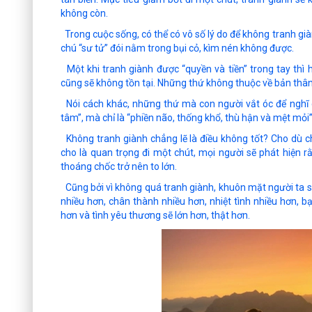
không còn.
Trong cuộc sống, có thể có vô số lý do để không tranh gi
chú “sư tử” đói nằm trong bụi cỏ, kìm nén không được.
Một khi tranh giành được “quyền và tiền” trong tay thì 
cũng sẽ không tồn tại. Những thứ không thuộc về bản thân
Nói cách khác, những thứ mà con người vắt óc để nghĩ c
tâm”, mà chỉ là “phiền não, thống khổ, thù hận và mệt mỏi” 
Không tranh giành chẳng lẽ là điều không tốt? Cho dù 
cho là quan trọng đi một chút, mọi người sẽ phát hiện r
thoáng chốc trở nên to lớn.
Cũng bởi vì không quá tranh giành, khuôn mặt người ta s
nhiều hơn, chân thành nhiều hơn, nhiệt tình nhiều hơn,
hơn và tình yêu thương sẽ lớn hơn, thật hơn.