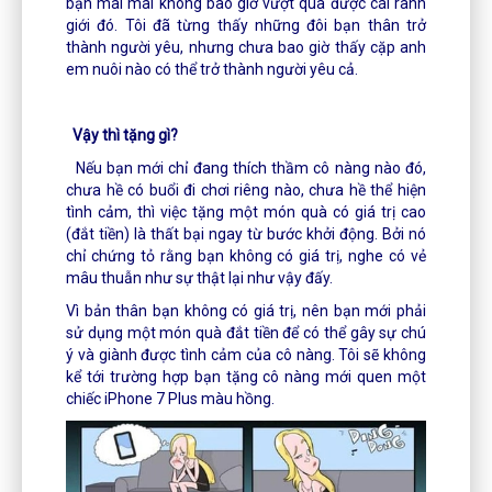
bạn mãi mãi không bao giờ vượt qua được cái ranh
giới đó. Tôi đã từng thấy những đôi bạn thân trở
thành người yêu, nhưng chưa bao giờ thấy cặp anh
em nuôi nào có thể trở thành người yêu cả.
Vậy thì tặng gì?
Nếu bạn mới chỉ đang thích thầm cô nàng nào đó,
chưa hề có buổi đi chơi riêng nào, chưa hề thể hiện
tình cảm, thì việc tặng một món quà có giá trị cao
(đắt tiền) là thất bại ngay từ bước khởi động. Bởi nó
chỉ chứng tỏ rằng bạn không có giá trị, nghe có vẻ
mâu thuẫn như sự thật lại như vậy đấy.
Vì bản thân bạn không có giá trị, nên bạn mới phải
sử dụng một món quà đắt tiền để có thể gây sự chú
ý và giành được tình cảm của cô nàng. Tôi sẽ không
kể tới trường hợp bạn tặng cô nàng mới quen một
chiếc iPhone 7 Plus màu hồng.