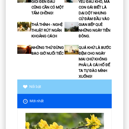
GIỎI ĐẾN ĐÂU
YÊU ĐAU KHỔ, MÀ
CŨNG CẦN CÓ MỘT
CON GÁI BIẾT LÀ
TẤM CHỒNG!
DẠI DỘT NHƯNG
CỨ ĐÂM ĐẦU VÀO
THẢ THÍNH - NGHỆ
GIAN BẾP QUÊ
THUẬT RÚT NGẮN
NHỮNG NGÀY TIỄN
KHOẢNG CÁCH
ĐÔNG.
NHỮNG THỨ ĐỪNG
QUÁ KHỨ LÀ BƯỚC
BAO GIỜ NUỐI TIẾC
ĐỆM CHO NGÀY
MAI CHỨ KHÔNG
PHẢI LÀ CÁI HỐ ĐỂ
TA TỰ ĐÀO MÌNH
XUỐNG!
Nổi bật
Mới nhất