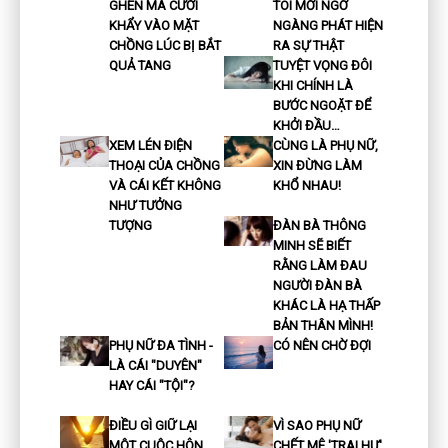
GHEN MÀ CƯỜI
TÔI MỚI NGỠ
KHẨY VÀO MẶT
NGÀNG PHÁT HIỆN
CHỒNG LÚC BỊ BẮT
RA SỰ THẬT
QUẢ TANG
TUYỆT VỌNG ĐÔI
KHI CHÍNH LÀ
BƯỚC NGOẶT ĐỂ
KHỞI ĐẦU…
XEM LÉN ĐIỆN
CÙNG LÀ PHỤ NỮ,
THOẠI CỦA CHỒNG
XIN ĐỪNG LÀM
VÀ CÁI KẾT KHÔNG
KHỔ NHAU!
NHƯ TƯỞNG
TƯỢNG
ĐÀN BÀ THÔNG
MINH SẼ BIẾT
RẰNG LÀM ĐAU
NGƯỜI ĐÀN BÀ
KHÁC LÀ HẠ THẤP
BẢN THÂN MÌNH!
PHỤ NỮ ĐA TÌNH -
CÓ NÊN CHỜ ĐỢI
LÀ CÁI "DUYÊN"
HAY CÁI "TỘI"?
ĐIỀU GÌ GIỮ LẠI
VÌ SAO PHỤ NỮ
MỘT CUỘC HÔN
CHẾT MÊ 'TRAI HƯ'