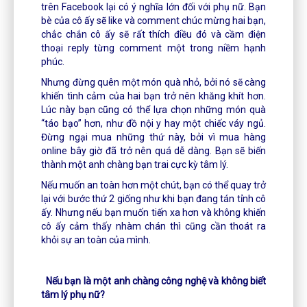
trên Facebook lại có ý nghĩa lớn đối với phụ nữ. Bạn
bè của cô ấy sẽ like và comment chúc mừng hai bạn,
chắc chắn cô ấy sẽ rất thích điều đó và cầm điện
thoại reply từng comment một trong niềm hạnh
phúc.
Nhưng đừng quên một món quà nhỏ, bởi nó sẽ càng
khiến tình cảm của hai bạn trở nên khăng khít hơn.
Lúc này bạn cũng có thể lựa chọn những món quà
“táo bạo” hơn, như đồ nội y hay một chiếc váy ngủ.
Đừng ngại mua những thứ này, bởi vì mua hàng
online bây giờ đã trở nên quá dễ dàng. Bạn sẽ biến
thành một anh chàng bạn trai cực kỳ tâm lý.
Nếu muốn an toàn hơn một chút, bạn có thể quay trở
lại với bước thứ 2 giống như khi bạn đang tán tỉnh cô
ấy. Nhưng nếu bạn muốn tiến xa hơn và không khiến
cô ấy cảm thấy nhàm chán thì cũng cần thoát ra
khỏi sự an toàn của mình.
Nếu bạn là một anh chàng công nghệ và không biết
tâm lý phụ nữ?