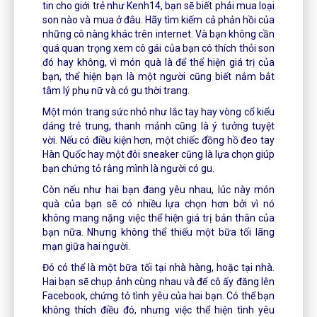
tin cho giới trẻ như Kenh14, bạn sẽ biết phải mua loại
son nào và mua ở đâu. Hãy tìm kiếm cả phản hồi của
những cô nàng khác trên internet. Và bạn không cần
quá quan trọng xem cô gái của bạn có thích thỏi son
đó hay không, vì món quà là để thể hiện giá trị của
bạn, thể hiện bạn là một người cũng biết nắm bắt
tâm lý phụ nữ và có gu thời trang.
Một món trang sức nhỏ như lắc tay hay vòng cổ kiểu
dáng trẻ trung, thanh mảnh cũng là ý tưởng tuyệt
vời. Nếu có điều kiện hơn, một chiếc đồng hồ đeo tay
Hàn Quốc hay một đôi sneaker cũng là lựa chọn giúp
bạn chứng tỏ rằng mình là người có gu.
Còn nếu như hai bạn đang yêu nhau, lúc này món
quà của bạn sẽ có nhiều lựa chọn hơn bởi vì nó
không mang nặng việc thể hiện giá trị bản thân của
bạn nữa. Nhưng không thể thiếu một bữa tối lãng
mạn giữa hai người.
Đó có thể là một bữa tối tại nhà hàng, hoặc tại nhà.
Hai bạn sẽ chụp ảnh cùng nhau và để cô ấy đăng lên
Facebook, chứng tỏ tình yêu của hai bạn. Có thể bạn
không thích điều đó, nhưng việc thể hiện tình yêu