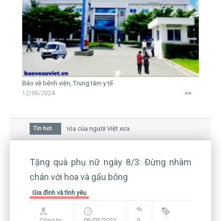
Bảo vệ bệnh viện, Trung tâm y tế
>>
12/06/2024
a mai trong văn hóa của người Việt xưa
Tin hot
iữa bức thư gửi mẹ của người... tử tù và của CEO
còn hiện hữu nên không thể sống lặng lẽ
Tặng quà phụ nữ ngày 8/3: Đừng nhàm
chán với hoa và gấu bông
Gia đình và tình yêu
Công ty
06/03/2021
0
Blog
,