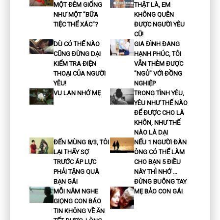
MỘT ĐÊM GIỐNG
THẬT LÀ, EM
NHƯ MỘT "BỮA
KHÔNG QUÊN
TIỆC THỂ XÁC"?
ĐƯỢC NGƯỜI YÊU
CŨ!
DÙ CÓ THẾ NÀO
GIA ĐÌNH ĐANG
CŨNG ĐỪNG DẠI
HẠNH PHÚC, TÔI
KIỂM TRA ĐIỆN
VẪN THÈM ĐƯỢC
THOẠI CỦA NGƯỜI
"NGỦ" VỚI ĐỒNG
YÊU!
NGHIỆP
VU LAN NHỚ MẸ
TRONG TÌNH YÊU,
YÊU NHƯ THẾ NÀO
ĐỂ ĐƯỢC CHO LÀ
KHÔN, NHƯ THẾ
NÀO LÀ DẠI
ĐẾN MÙNG 8/3, TÔI
NẾU 1 NGƯỜI ĐÀN
LẠI THẤY SỢ
ÔNG CÓ THỂ LÀM
TRƯỚC ÁP LỰC
CHO BẠN 5 ĐIỀU
PHẢI TẶNG QUÀ
NÀY THÌ NHỚ …
BẠN GÁI
ĐỪNG BUÔNG TAY
MỖI NĂM NGHE
MẸ BẢO CON GÁI
GIỌNG CON BÁO
TIN KHÔNG VỀ ĂN