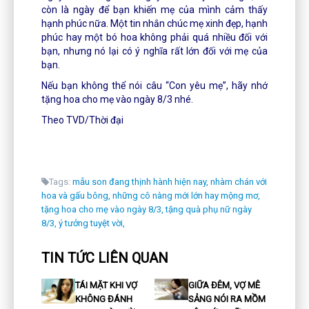
còn là ngày để bạn khiến mẹ của mình cảm thấy
hạnh phúc nữa. Một tin nhắn chúc mẹ xinh đẹp, hạnh
phúc hay một bó hoa không phải quá nhiều đối với
bạn, nhưng nó lại có ý nghĩa rất lớn đối với mẹ của
bạn.
Nếu bạn không thể nói câu “Con yêu mẹ”, hãy nhớ
tặng hoa cho mẹ vào ngày 8/3 nhé.
Theo TVD/Thời đại
Tags:
mẫu son đang thịnh hành hiện nay,
nhàm chán với
hoa và gấu bông,
những cô nàng mới lớn hay mộng mơ,
tặng hoa cho mẹ vào ngày 8/3,
tặng quà phụ nữ ngày
8/3,
ý tưởng tuyệt vời,
TIN TỨC LIÊN QUAN
TÁI MẶT KHI VỢ
GIỮA ĐÊM, VỢ MÊ
KHÔNG ĐÁNH
SẢNG NÓI RA MỒM