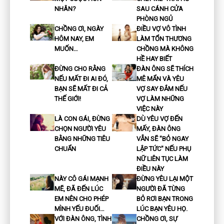
NHÂN?
SAU CÁNH CỬA
PHÒNG NGỦ
CHỒNG ƠI, NGÀY
ĐIỀU VỢ VÔ TÌNH
HÔM NAY, EM
LÀM TỔN THƯƠNG
MUỐN…
CHỒNG MÀ KHÔNG
HỀ HAY BIẾT
ĐỪNG CHO RẰNG
ĐÀN ÔNG SẼ THÍCH
NẾU MẤT ĐI AI ĐÓ,
MÊ MẨN VÀ YÊU
BẠN SẼ MẤT ĐI CẢ
VỢ SAY ĐẮM NẾU
THẾ GIỚI!
VỢ LÀM NHỮNG
VIỆC NÀY
LÀ CON GÁI, ĐỪNG
DÙ YÊU VỢ ĐẾN
CHỌN NGƯỜI YÊU
MẤY, ĐÀN ÔNG
BẰNG NHỮNG TIÊU
VẪN SẼ "BỎ NGAY
CHUẨN
LẬP TỨC" NẾU PHỤ
NỮ LIÊN TỤC LÀM
ĐIỀU NÀY
NÀY CÔ GÁI MẠNH
ĐỪNG YÊU LẠI MỘT
MẼ, ĐÃ ĐẾN LÚC
NGƯỜI ĐÃ TỪNG
EM NÊN CHO PHÉP
BỎ RƠI BẠN TRONG
MÌNH YẾU ĐUỐI…
LÚC BẠN YÊU HỌ.
VỚI ĐÀN ÔNG, TÌNH
CHỒNG ƠI, SỰ