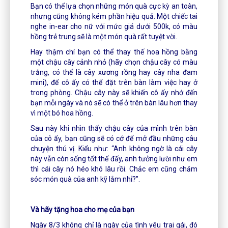
Bạn có thể lựa chọn những món quà cực kỳ an toàn,
nhưng cũng không kém phần hiệu quả. Một chiếc tai
nghe in-ear cho nữ với mức giá dưới 500k, có màu
hồng trẻ trung sẽ là một món quà rất tuyệt vời.
Hay thậm chí bạn có thể thay thế hoa hồng bằng
một chậu cây cảnh nhỏ (hãy chọn chậu cây có màu
trắng, có thể là cây xương rồng hay cây nha đam
mini), để cô ấy có thể đặt trên bàn làm việc hay ở
trong phòng. Chậu cây này sẽ khiến cô ấy nhớ đến
bạn mỗi ngày và nó sẽ có thể ở trên bàn lâu hơn thay
vì một bó hoa hồng.
Sau này khi nhìn thấy chậu cây của mình trên bàn
của cô ấy, bạn cũng sẽ có cớ để mở đầu những câu
chuyện thú vị. Kiểu như: “Anh không ngờ là cái cây
này vẫn còn sống tốt thế đấy, anh tưởng lười như em
thì cái cây nó héo khô lâu rồi. Chắc em cũng chăm
sóc món quà của anh kỹ lắm nhỉ?”.
Và hãy tặng hoa cho mẹ của bạn
Ngày 8/3 không chỉ là ngày của tình yêu trai gái, đó