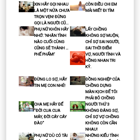
XIN HÃY GỌI NHAU
CÒN ĐIỀU CHI EM
LÀ MỘT NỬA CHƯA
MẢI MIẾT ĐI TÌM
TRỌN VẸN! ĐỪNG
GỌI LÀ NGƯỜI CŨ...
PHỤ NỮ KHÔN HÃY
LẤY CHỒNG
NHỚ: ‘NHÂN TÌNH
KHÔNG SỢ MUỘN,
NÀO CUỐI CÙNG
CHỈ SỢ SAI NGƯỜI,
CŨNG SẼ THÀNH …
SAI THỜI ĐIỂM
PHẾ PHẨM!’
VỢ, NGƯỜI TÌNH VÀ
HỒNG NHAN TRI
KỶ.
ĐỪNG LO SỢ, HÃY
ĐỒNG NGHIỆP CỦA
TIN MẸ CON NHÉ!
CHỒNG DỰNG
MÀN KỊCH ĐỂ TÔI
PHẢI BỎ CHỒNG
CHA MẸ HÃY ĐỂ
NGƯỜI THỨ 3
"ĐỜI CUA CUA
KHÔNG ĐÁNG SỢ,
MÁY, ĐỜI CÁY CÁY
CHỈ SỢ VỢ CHỒNG
ĐÀO"
KHÔNG CÒN CẦN
NHAU!
PHỤ NỮ DÙ CÓ TÀI
NHỮNG KIỂU TÌNH