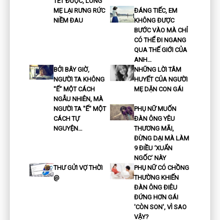
TẾT ĐƯỢC, LÒNG
MẸ LẠI RƯNG RỨC
ĐÁNG TIẾC, EM
NIỀM ĐAU
KHÔNG ĐƯỢC
BƯỚC VÀO MÀ CHỈ
CÓ THỂ ĐI NGANG
QUA THẾ GIỚI CỦA
ANH…
BỞI BÂY GIỜ,
NHỮNG LỜI TÂM
NGƯỜI TA KHÔNG
HUYẾT CỦA NGƯỜI
"Ế" MỘT CÁCH
MẸ DẶN CON GÁI
NGẪU NHIÊN, MÀ
NGƯỜI TA "Ế" MỘT
PHỤ NỮ MUỐN
CÁCH TỰ
ĐÀN ÔNG YÊU
NGUYỆN…
THƯƠNG MÃI,
ĐỪNG DẠI MÀ LÀM
9 ĐIỀU ‘XUẨN
NGỐC’ NÀY
THƯ GỬI VỢ THỜI
PHỤ NỮ CÓ CHỒNG
@
THƯỜNG KHIẾN
ĐÀN ÔNG ĐIÊU
ĐỨNG HƠN GÁI
'CÒN SON', VÌ SAO
VẬY?