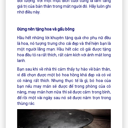
đối tượng. Với một mục đích cuối cùng là làm tăng
giá trị của bản thân trong mắt người đó. Hãy luôn ghi
nhớ điều này.
Đừng nên tặng hoa và gấu bông
Hầu hết những lời khuyên tặng quà cho phụ nữ đều
là hoa, nó tượng trưng cho cái đẹp và thể hiện bạn là
một người lãng mạn. Hầu hết các cô gái được tặng
hoa đều tỏ ra rất thích, rất cảm kích với ánh mắt long
lanh.
Bạn sau khi về nhà thì cảm thấy tự hào về bản thân,
vì đã chọn được một bó hoa hồng khá đẹp và có vẻ
cô nàng rất thích. Nhưng thực tế là gì, bó hoa của
bạn nếu may mắn sẽ được để trong phòng của cô
nàng, may mắn hơn nữa thì sẽ được cắm trong bình,
để rồi một vài ngày sau nó sẽ được nằm trọn trong
thùng rác.