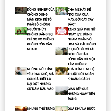
ĐỒNG NGHIỆP CỦA
CHA MẸ HÃY ĐỂ
CHỒNG DỰNG
"ĐỜI CUA CUA
MÀN KỊCH ĐỂ TÔI
MÁY, ĐỜI CÁY CÁY
PHẢI BỎ CHỒNG
ĐÀO"
NGƯỜI THỨ 3
TẶNG QUÀ PHỤ NỮ
KHÔNG ĐÁNG SỢ,
NGÀY 8/3: ĐỪNG
CHỈ SỢ VỢ CHỒNG
NHÀM CHÁN VỚI
KHÔNG CÒN CẦN
HOA VÀ GẤU BÔNG
NHAU!
PHỤ NỮ DÙ CÓ TÀI
GIỎI ĐẾN ĐÂU
CŨNG CẦN CÓ MỘT
TẤM CHỒNG!
NHỮNG KIỂU TÌNH
THẢ THÍNH - NGHỆ
YÊU ĐAU KHỔ, MÀ
THUẬT RÚT NGẮN
CON GÁI BIẾT LÀ
KHOẢNG CÁCH
DẠI DỘT NHƯNG
CỨ ĐÂM ĐẦU VÀO
GIAN BẾP QUÊ
NHỮNG NGÀY TIỄN
ĐÔNG.
NHỮNG THỨ ĐỪNG
QUÁ KHỨ LÀ BƯỚC