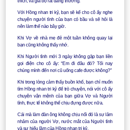
thích, và giả bộ rất đáng thương.
Với Hồng nhan tri kỷ, bạn sẽ kể cho cô ấy nghe
chuyện người tình của bạn có bầu và sẽ hỏi là
nên làm thế nào bây giờ.
Khi Vợ về nhà mẹ đẻ một tuần không quay lại
bạn cũng không thấy nhớ.
Khi Người tình mới 3 ngày không gặp bạn liền
gọi điện cho cô ấy: “Em đi đâu đó? Tối nay
chúng mình đến nơi cũ uống cafe được không?”
Khi trong lòng cảm thấy buồn khổ, bạn chỉ muốn
tìm Hồng nhan tri kỷ để trò chuyện, nói với cô ấy
chuyện vận mệnh của bạn giữa Vợ và Người
tình, thực tế không thể chịu đựng được nữa.
Cái mà làm đàn ông không chịu nổi đó là sự lảm
nhảm của người Vợ, nước mắt của Người tình
và sự hiểu lầm của Hồng nhan tri kỷ.