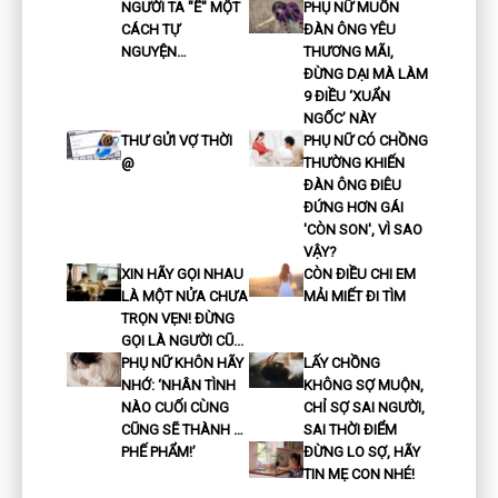
NGƯỜI TA "Ế" MỘT
PHỤ NỮ MUỐN
CÁCH TỰ
ĐÀN ÔNG YÊU
NGUYỆN…
THƯƠNG MÃI,
ĐỪNG DẠI MÀ LÀM
9 ĐIỀU ‘XUẨN
NGỐC’ NÀY
THƯ GỬI VỢ THỜI
PHỤ NỮ CÓ CHỒNG
@
THƯỜNG KHIẾN
ĐÀN ÔNG ĐIÊU
ĐỨNG HƠN GÁI
'CÒN SON', VÌ SAO
VẬY?
XIN HÃY GỌI NHAU
CÒN ĐIỀU CHI EM
LÀ MỘT NỬA CHƯA
MẢI MIẾT ĐI TÌM
TRỌN VẸN! ĐỪNG
GỌI LÀ NGƯỜI CŨ...
PHỤ NỮ KHÔN HÃY
LẤY CHỒNG
NHỚ: ‘NHÂN TÌNH
KHÔNG SỢ MUỘN,
NÀO CUỐI CÙNG
CHỈ SỢ SAI NGƯỜI,
CŨNG SẼ THÀNH …
SAI THỜI ĐIỂM
PHẾ PHẨM!’
ĐỪNG LO SỢ, HÃY
TIN MẸ CON NHÉ!