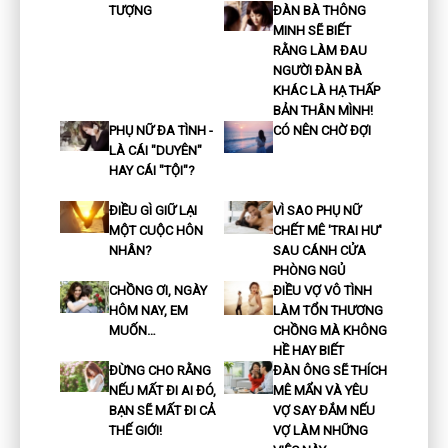
TƯỢNG
ĐÀN BÀ THÔNG
MINH SẼ BIẾT
RẰNG LÀM ĐAU
NGƯỜI ĐÀN BÀ
KHÁC LÀ HẠ THẤP
BẢN THÂN MÌNH!
PHỤ NỮ ĐA TÌNH -
CÓ NÊN CHỜ ĐỢI
LÀ CÁI "DUYÊN"
HAY CÁI "TỘI"?
ĐIỀU GÌ GIỮ LẠI
VÌ SAO PHỤ NỮ
MỘT CUỘC HÔN
CHẾT MÊ 'TRAI HƯ'
NHÂN?
SAU CÁNH CỬA
PHÒNG NGỦ
CHỒNG ƠI, NGÀY
ĐIỀU VỢ VÔ TÌNH
HÔM NAY, EM
LÀM TỔN THƯƠNG
MUỐN…
CHỒNG MÀ KHÔNG
HỀ HAY BIẾT
ĐỪNG CHO RẰNG
ĐÀN ÔNG SẼ THÍCH
NẾU MẤT ĐI AI ĐÓ,
MÊ MẨN VÀ YÊU
BẠN SẼ MẤT ĐI CẢ
VỢ SAY ĐẮM NẾU
THẾ GIỚI!
VỢ LÀM NHỮNG