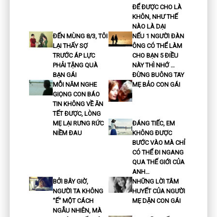
ĐỂ ĐƯỢC CHO LÀ
KHÔN, NHƯ THẾ
NÀO LÀ DẠI
ĐẾN MÙNG 8/3, TÔI
NẾU 1 NGƯỜI ĐÀN
LẠI THẤY SỢ
ÔNG CÓ THỂ LÀM
TRƯỚC ÁP LỰC
CHO BẠN 5 ĐIỀU
PHẢI TẶNG QUÀ
NÀY THÌ NHỚ …
BẠN GÁI
ĐỪNG BUÔNG TAY
MỖI NĂM NGHE
MẸ BẢO CON GÁI
GIỌNG CON BÁO
TIN KHÔNG VỀ ĂN
TẾT ĐƯỢC, LÒNG
MẸ LẠI RƯNG RỨC
ĐÁNG TIẾC, EM
NIỀM ĐAU
KHÔNG ĐƯỢC
BƯỚC VÀO MÀ CHỈ
CÓ THỂ ĐI NGANG
QUA THẾ GIỚI CỦA
ANH…
BỞI BÂY GIỜ,
NHỮNG LỜI TÂM
NGƯỜI TA KHÔNG
HUYẾT CỦA NGƯỜI
"Ế" MỘT CÁCH
MẸ DẶN CON GÁI
NGẪU NHIÊN, MÀ