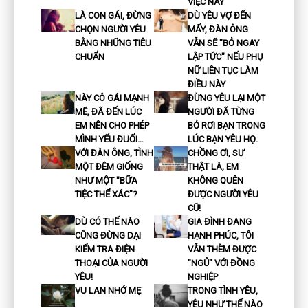
VIỆC NÀY
LÀ CON GÁI, ĐỪNG
DÙ YÊU VỢ ĐẾN
CHỌN NGƯỜI YÊU
MẤY, ĐÀN ÔNG
BẰNG NHỮNG TIÊU
VẪN SẼ "BỎ NGAY
CHUẨN
LẬP TỨC" NẾU PHỤ
NỮ LIÊN TỤC LÀM
ĐIỀU NÀY
NÀY CÔ GÁI MẠNH
ĐỪNG YÊU LẠI MỘT
MẼ, ĐÃ ĐẾN LÚC
NGƯỜI ĐÃ TỪNG
EM NÊN CHO PHÉP
BỎ RƠI BẠN TRONG
MÌNH YẾU ĐUỐI…
LÚC BẠN YÊU HỌ.
VỚI ĐÀN ÔNG, TÌNH
CHỒNG ƠI, SỰ
MỘT ĐÊM GIỐNG
THẬT LÀ, EM
NHƯ MỘT "BỮA
KHÔNG QUÊN
TIỆC THỂ XÁC"?
ĐƯỢC NGƯỜI YÊU
CŨ!
DÙ CÓ THẾ NÀO
GIA ĐÌNH ĐANG
CŨNG ĐỪNG DẠI
HẠNH PHÚC, TÔI
KIỂM TRA ĐIỆN
VẪN THÈM ĐƯỢC
THOẠI CỦA NGƯỜI
"NGỦ" VỚI ĐỒNG
YÊU!
NGHIỆP
VU LAN NHỚ MẸ
TRONG TÌNH YÊU,
YÊU NHƯ THẾ NÀO