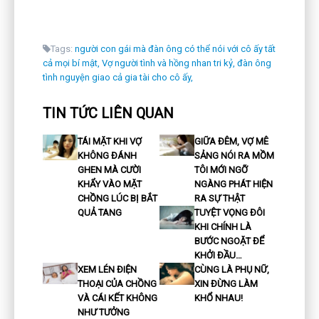
Tags:
người con gái mà đàn ông có thể nói với cô ấy tất
cả mọi bí mật,
Vợ người tình và hồng nhan tri kỷ,
đàn ông
tình nguyện giao cả gia tài cho cô ấy,
TIN TỨC LIÊN QUAN
TÁI MẶT KHI VỢ
GIỮA ĐÊM, VỢ MÊ
KHÔNG ĐÁNH
SẢNG NÓI RA MỒM
GHEN MÀ CƯỜI
TÔI MỚI NGỠ
KHẨY VÀO MẶT
NGÀNG PHÁT HIỆN
CHỒNG LÚC BỊ BẮT
RA SỰ THẬT
QUẢ TANG
TUYỆT VỌNG ĐÔI
KHI CHÍNH LÀ
BƯỚC NGOẶT ĐỂ
KHỞI ĐẦU…
XEM LÉN ĐIỆN
CÙNG LÀ PHỤ NỮ,
THOẠI CỦA CHỒNG
XIN ĐỪNG LÀM
VÀ CÁI KẾT KHÔNG
KHỔ NHAU!
NHƯ TƯỞNG