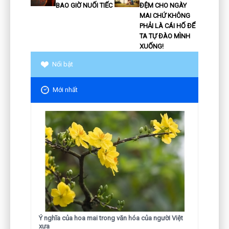
BAO GIỜ NUỐI TIẾC
ĐỆM CHO NGÀY
MAI CHỨ KHÔNG
PHẢI LÀ CÁI HỐ ĐỂ
TA TỰ ĐÀO MÌNH
XUỐNG!
Nổi bật
Mới nhất
Ý nghĩa của hoa mai trong văn hóa của người Việt
xưa