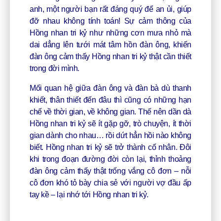
anh, một người bạn rất đáng quý để an ủi, giúp
đỡ nhau không tính toán! Sự cảm thông của
Hồng nhan tri kỷ như những cơn mưa nhỏ mà
dai dẳng lên tưới mát tâm hồn đàn ông, khiến
đàn ông cảm thấy Hồng nhan tri kỷ thật cần thiết
trong đời mình.
Mối quan hệ giữa đàn ông và đàn bà dù thanh
khiết, thân thiết đến đâu thì cũng có những hạn
chế về thời gian, về không gian. Thế nên dần dà
Hồng nhan tri kỷ sẽ ít gặp gỡ, trò chuyện, ít thời
gian dành cho nhau… rồi dứt hẳn hồi nào không
biết. Hồng nhan tri kỷ sẽ trở thành cố nhân. Đôi
khi trong đoạn đường đời còn lại, thỉnh thoảng
đàn ông cảm thấy thật trống vắng cô đơn – nỗi
cô đơn khó tỏ bày chia sẻ với người vợ đầu ấp
tay kề – lại nhớ tới Hồng nhan tri kỷ.