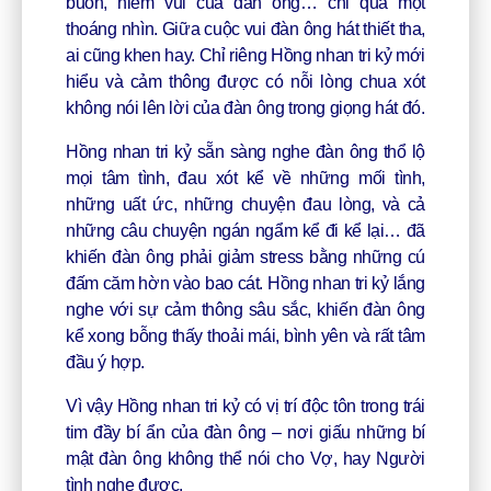
buồn, niềm vui của đàn ông… chỉ qua một
thoáng nhìn. Giữa cuộc vui đàn ông hát thiết tha,
ai cũng khen hay. Chỉ riêng Hồng nhan tri kỷ mới
hiểu và cảm thông được có nỗi lòng chua xót
không nói lên lời của đàn ông trong giọng hát đó.
Hồng nhan tri kỷ sẵn sàng nghe đàn ông thổ lộ
mọi tâm tình, đau xót kể về những mối tình,
những uất ức, những chuyện đau lòng, và cả
những câu chuyện ngán ngẩm kể đi kể lại… đã
khiến đàn ông phải giảm stress bằng những cú
đấm căm hờn vào bao cát. Hồng nhan tri kỷ lắng
nghe với sự cảm thông sâu sắc, khiến đàn ông
kể xong bỗng thấy thoải mái, bình yên và rất tâm
đầu ý hợp.
Vì vậy Hồng nhan tri kỷ có vị trí độc tôn trong trái
tim đầy bí ẩn của đàn ông – nơi giấu những bí
mật đàn ông không thể nói cho Vợ, hay Người
tình nghe được.