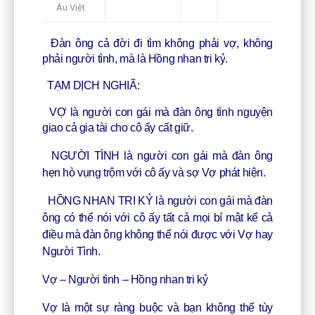
Âu Việt
Đ
àn ông cả đời đi tìm không phải vợ, không
phải người tình, mà là Hồng nhan tri kỷ
.
TẠM DỊCH NGHIÃ:
V
Ợ
là người con gái mà đàn ông tình nguyện
giao cả gia tài cho cô ấy cất giữ.
NG
ƯỜI TÌNH
là người con gái mà đàn ông
hẹn hò vụng trộm với cô ấy và sợ Vợ phát hiện.
H
ỒNG NHAN TRI KỶ
là người con gái mà đàn
ông có thể nói với cô ấy tất cả mọi bí mật kể cả
điều mà đàn ông không thể nói được với Vợ hay
Người Tình.
Vợ – Người tình – Hồng nhan tri kỷ
Vợ là một sự ràng buộc và bạn không thể tùy