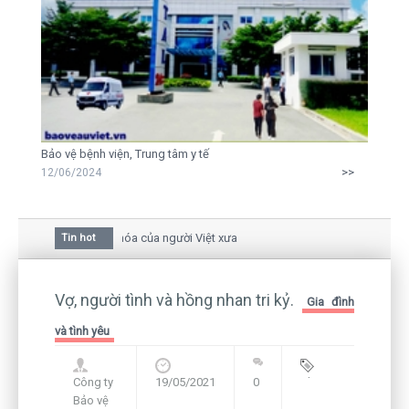
Bảo vệ bệnh viện, Trung tâm y tế
>>
12/06/2024
a mai trong văn hóa của người Việt xưa
Tin hot
ữa bức thư gửi mẹ của người... tử tù và của CEO
còn hiện hữu nên không thể sống lặng lẽ
Vợ, người tình và hồng nhan tri kỷ.
Gia đình
và tình yêu
Công ty
19/05/2021
0
Blog
,
Bảo vệ
Framework